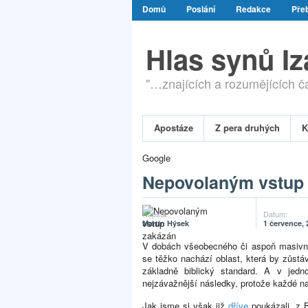
Domů
Poslání
Redakce
Přeb
Hlas synů I
"…znajících a rozumějících čas
Apostáze
Z pera druhých
K
Google
Nepovolaným vstup
Napsal:
Datum:
Martin Hýsek
1 července, 
V dobách všeobecného či aspoň masivně
se těžko nachází oblast, která by zůst
základně biblický standard. A v jedn
nejzávažnější následky, protože každé n
Jak jsme si však již
dříve
poukázali, z B