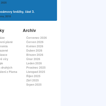
, 2025
boámovy kněžky, část 3.
vna, 2018
ky
Archiv
áze
Červenec 2026
vní písně
Červen 2026
romis
Květen 2026
azené
Duben 2026
izace
Březen 2026
é víry
Únor 2026
gie
Leden 2026
a druhých
Prosinec 2025
lení z Písma
Listopad 2025
Říjen 2025
Září 2025
Srpen 2025