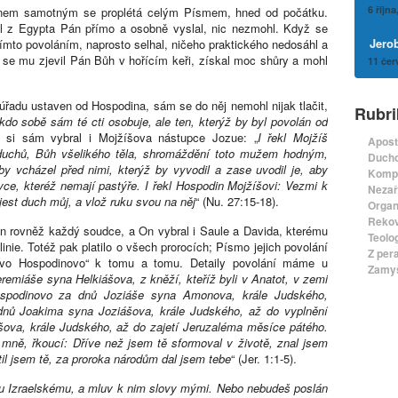
6 října
inem samotným se proplétá celým Písmem, hned od počátku.
ael z Egypta Pán přímo a osobně vyslal, nic nezmohl. Když se
Jero
tímto povoláním, naprosto selhal, ničeho praktického nedosáhl a
ž se mu zjevil Pán Bůh v hořícím keři, získal moc shůry a mohl
11 čer
úřadu ustaven od Hospodina, sám se do něj nemohl nijak tlačit,
Rubri
kdo sobě sám té cti osobuje, ale ten, kterýž by byl povolán od
h si sám vybral i Mojžíšova nástupce Jozue: „
I řekl Mojžíš
Apost
duchů, Bůh všelikého těla, shromáždění toto mužem hodným,
Ducho
by vcházel před nimi, kterýž by vyvodil a zase uvodil je, aby
Komp
e, kteréž nemají pastýře. I řekl Hospodin Mojžíšovi: Vezmi k
Nezař
est duch můj, a vlož ruku svou na něj
“ (Nu. 27:15-18).
Organ
Rekov
 rovněž každý soudce, a On vybral i Saule a Davida, kterému
Teolo
linie. Totéž pak platilo o všech prorocích; Písmo jejich povolání
Z per
slovo Hospodinovo“ k tomu a tomu. Detaily povolání máme u
Zamyš
remiáše syna Helkiášova, z kněží, kteříž byli v Anatot, v zemi
spodinovo za dnů Joziáše syna Amonova, krále Judského,
a dnů Joakima syna Joziášova, krále Judského, až do vyplnění
šova, krále Judského, až do zajetí Jeruzaléma měsíce pátého.
mně, řkoucí: Dříve než jsem tě sformoval v životě, znal jsem
ětil jsem tě, za proroka národům dal jsem tebe
“ (Jer. 1:1-5).
omu Izraelskému, a mluv k nim slovy mými. Nebo nebudeš poslán