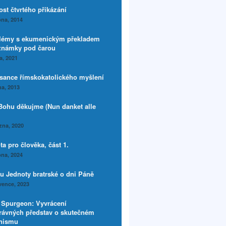
ost čtvrtého přikázání
na, 2014
lémy s ekumenickým překladem
známky pod čarou
a, 2021
sance římskokatolického myšlení
a, 2013
Bohu děkujme (Nun danket alle
zna, 2020
a pro člověka, část 1.
na, 2024
du Jednoty bratrské o dni Páně
vence, 2023
. Spurgeon: Vyvrácení
rávných představ o skutečném
inismu