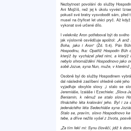
Nezbytnost povolání do služby Hospod
Ani Mojžíš, než jej k úkolu vyvést Izr
pokusil své bratry vysvobodit sám, před 
musel na čtyřicet let utéci pryč. Až kdy
vykonat své určené dílo.
I velekněz Aron potřeboval být do svého 
jak výslovně osvědčuje apoštol: „
A aniž 
Boha, jako i Aron
“ (Žd. 5:4). Pán Bů
Hospodinu, řka: Opatřiž Hospodin Bůh 
kterýž by vycházel před nimi, a kterýž 
nebylo shromáždění Hospodinovo jako ovc
sobě Jozue, syna Nun, muže, v kterémž j
Osobně byl do služby Hospodinem vybrán
dal následně zaslíbení ohledně celé jeho 
vyjadřuje obvykle slovy „i stalo se 
Jeremiáše, Izaiáše i Ezechiele: „
Slova Je
Beniamin, k němuž se stalo slovo Ho
třináctého léta kralování jeho. Byl i z
jedenáctého léta Sedechiáše syna Joziá
Stalo se, pravím, slovo Hospodinovo ke 
tebe, a dříve nežlis vyšel z života, posv
„
Za tím řekl mi: Synu člověčí, jdiž k d