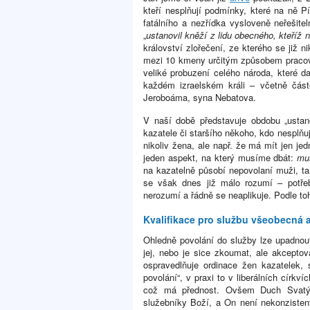
kteří nesplňují podmínky, které na ně 
fatálního a nezřídka vysloveně neřeši
„
ustanovil kněží z lidu obecného, kteříž 
království zlořečení, ze kterého se již
mezi 10 kmeny určitým způsobem pracova
veliké probuzení celého národa, které 
každém izraelském králi – včetně čás
Jeroboáma, syna Nebatova.
V naší době představuje obdobu „ustan
kazatele či staršího někoho, kdo nesplň
nikoliv žena, ale např. že má mít jen jed
jeden aspekt, na který musíme dbát:
mus
na kazatelně působí nepovolaní muži, 
se však dnes již málo rozumí – potře
nerozumí a řádně se neaplikuje. Podle to
Kvalifikace pro službu všeobecná 
Ohledně povolání do služby lze upadno
jej, nebo je sice zkoumat, ale akcept
ospravedlňuje ordinace žen kazatelek, 
povolání“, v praxi to v liberálních církv
což má přednost. Ovšem Duch Svatý ta
služebníky Boží, a On není nekonzisten