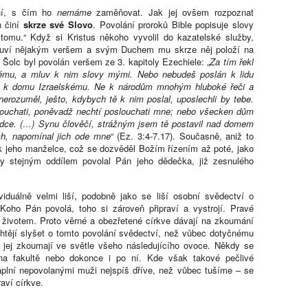
ní, s čím ho
nemáme
zaměňovat. Jak jej ovšem rozpoznat
n činí
skrze své Slovo
. Povolání proroků Bible popisuje slovy
tomu.“ Když si Kristus někoho vyvolil do kazatelské služby,
uví nějakým veršem a svým Duchem mu skrze něj položí na
 Šolc byl povolán veršem ze 3. kapitoly Ezechiele: „
Za tím řekl
kému, a mluv k nim slovy mými. Nebo nebudeš poslán k lidu
e] k domu Izraelskému. Ne k národům mnohým hluboké řeči a
erozuměl, ješto, kdybych tě k nim poslal, uposlechli by tebe.
slouchati, poněvadž nechtí poslouchati mne; nebo všecken dům
 srdce. (…) Synu člověčí, strážným jsem tě postavil nad domem
ch, napomínal jich ode mne
“ (Ez. 3:4-7.17). Současně, aniž to
l k jeho manželce, což se dozvěděl Božím řízením až poté, jako
ty stejným oddílem povolal Pán jeho dědečka, již zesnulého
iduálně velmi liší, podobně jako se liší osobní svědectví o
Koho Pán povolá, toho si zároveň připraví a vystrojí. Pravé
 životem. Proto věrné a obezřetené církve dávají na zkoumání
htějí slyšet o tomto povolání svědectví, než vůbec dotyčnému
e jej zkoumají ve světle všeho následujícího ovoce. Někdy se
na fakultě nebo dokonce i po ní. Kde však takové pečlivé
aplní nepovolanými muži nejspíš dříve, než vůbec tušíme – se
aví církve.