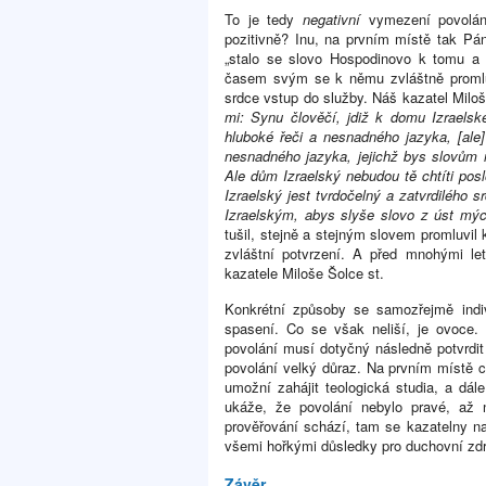
To je tedy
negativní
vymezení povolá
pozitivně? Inu, na prvním místě tak Pá
„stalo se slovo Hospodinovo k tomu a 
časem svým se k němu zvláštně proml
srdce vstup do služby. Náš kazatel Miloš
mi: Synu člověčí, jdiž k domu Izraels
hluboké řeči a nesnadného jazyka, [al
nesnadného jazyka, jejichž bys slovům n
Ale dům Izraelský nebudou tě chtíti po
Izraelský jest tvrdočelný a zatvrdilého
Izraelským, abys slyše slovo z úst mý
tušil, stejně a stejným slovem promluvi
zvláštní potvrzení. A před mnohými le
kazatele Miloše Šolce st.
Konkrétní způsoby se samozřejmě indiv
spasení. Co se však neliší, je ovoce. 
povolání musí dotyčný následně potvrdit
povolání velký důraz. Na prvním místě c
umožní zahájit teologická studia, a dál
ukáže, že povolání nebylo pravé, až 
prověřování schází, tam se kazatelny n
všemi hořkými důsledky pro duchovní zdr
Závěr