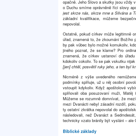
opačně. Jeho Slovo a skutky jsou vždy v s
o Duchu smíme oprávněně říci slovy apo
jest skrze nás, skrze mne a Silvána a T
základní kvalifikace, můžeme bezpečn
nepovolal.
Ostatně, pokud církev může legitimně ord
úřad, znamená to, že zkoumání Božího po
by pak vůbec bylo možné komukoliv, kdo t
jiného poznat, že se klame? Pro ordinac
znamená, že církev ustanoví do úřadu 
kdokoliv cokoliv. To se pak vskutku nija
[jen] chtěl, posvětil ruky jeho, a ten byl
Nicméně z výše uvedeného nemůžeme 
podmínky splňuje, už u něj osobní pov
vstoupit kdykoliv. Když apoštolové vybír
splňovali oba posuzovaní muži, Matěj 
Můžeme se rozumně domnívat, že mezi o
mezi Dvanácti nebyl zásadní rozdíl, pokud
ty ostatní zkrátka nepovolal do apoštols
následovali, než Dvanáct a Sedmdesát,
technicky vzato bránily být vysláni – ale 
Biblické základy