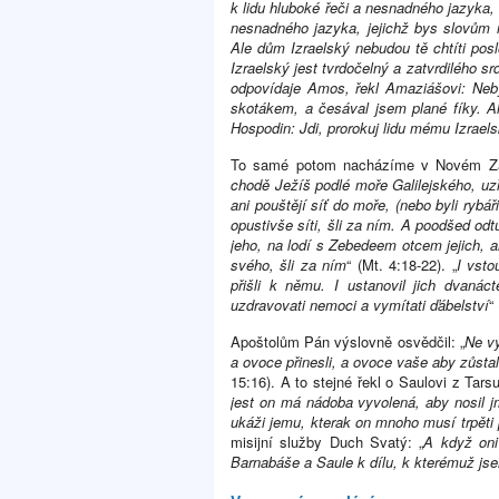
k lidu hluboké řeči a nesnadného jazyka
nesnadného jazyka, jejichž bys slovům n
Ale dům Izraelský nebudou tě chtíti po
Izraelský jest tvrdočelný a zatvrdilého sr
odpovídaje Amos, řekl Amaziášovi: Neb
skotákem, a česával jsem plané fíky. A
Hospodin: Jdi, prorokuj lidu mému Izrae
To samé potom nacházíme v Novém Záko
chodě Ježíš podlé moře Galilejského, uzře
ani pouštějí síť do moře, (nebo byli rybář
opustivše síti, šli za ním. A poodšed odt
jeho, na lodí s Zebedeem otcem jejich, ani
svého, šli za ním
“ (Mt. 4:18-22). „
I vsto
přišli k němu. I ustanovil jich dvaná
uzdravovati nemoci a vymítati ďábelství
“
Apoštolům Pán výslovně osvědčil: „
Ne vy
a ovoce přinesli, a ovoce vaše aby zůsta
15:16). A to stejné řekl o Saulovi z Tars
jest on má nádoba vyvolená, aby nosil jm
ukáži jemu, kterak on mnoho musí trpěti
misijní služby Duch Svatý: „
A když oni
Barnabáše a Saule k dílu, k kterémuž jse