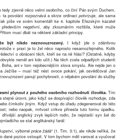
je tedy zjevně něco velmi osobního, co činí Pán svým Duchem.
– ta povolání
rozpoznává
a skrze ordinaci
potvrzuje
, ale sama
 Jak píše ve svém komentáři ke 4. kapitole Efezským kazatel
k především negativní, aby zkoumáním rozlišila, které muže
 Přitom musí dbát na některé základní principy.
e být nikdo neznovuzrozený.
I když jde o zdánlivou
rotože v praxi je to žel něco naprosto nesamozřejmého. Kolik
vědectví o obrácení těch, kteří se na ně hlásí? (Ostatně, kdyby
obvykle neměl ani kdo učit.) Na těch zcela odpadlých studenti
 Boha, ani v tom nejobecnějším slova smyslu. Ale nejde jen o
na Ježíše – musí též nést ovoce pokání, jak osvědčoval Jan
ho znovuzrození panují pochybnosti, o nějakém povolání do služby
nesmí plynout z pouhého osobního rozhodnutí člověka.
Tím
 stejné úrovni, jako když se dospívající člověk rozhoduje, zda
ebo čímkoliv jiným. Když vstup do úřadu zdegeneroval do této
ost; nebo naopak, mrtvost církve přinesla tuto formu úpadku.
l dřívější anglický zvyk lepších rodin, že nejstarší syn šel do
jmladšího se stal anglikánský farář.
skupství, výborné práce žádá“
(1. Tim. 3:1), ale nikde neříká, že
do dané pozice vstoupit. V tom bychom měli varovat a vyučovat