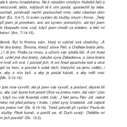
, ale k domu Izraelskému. Ne k národům mnohým hluboké řeči a
erozuměl, ješto, kdybych tě k nim poslal, uposlechli by tebe.
slouchati, poněvadž nechtí poslouchati mne; nebo všecken dům
dce
“ (Ez. 3:4-7). O svém vyslání do služby mluvil i Amos: „
Tedy
ylť jsem já prorokem, ano ani synem prorockým, ale byl jsem
le Hospodin mne vzal, když jsem chodil za stádem, a řekl mi
lskému
“ (Am. 7:14-15).
ně. Byl to Kristus sám, který si vybíral své učedníky: „
A
l dva bratry, Šimona, kterýž slove Petr, a Ondřeje bratra jeho,
i.) I dí jim: Poďte za mnou, a učiním vás rybáře lidí. A oni hned
ud, uzřel jiné dva bratry, Jakuba syna Zebedeova, a Jana bratra
 tvrdí síti své. I povolal jich. A oni hned opustivše lodí a otce
upil na horu, a povolal k sobě těch, kterýchž se jemu vidělo; i
cte, aby s ním byli, a aby je poslal kázati, a aby měli moc
 (Mk. 3:13-15).
 jste mne vyvolili, ale já jsem vás vyvolil, a postavil, abyste šli
lo, aby zač byste koli prosili Otce ve jménu mém, dal vám“
(Jan
u, když mu měl Ananiáš vrátit zrak: „
I řekl jemu Pán: Jdi, neboť
éno mé před pohany i krále, i před syny Izraelské. Jáť zajisté
 pro jméno mé
“ (Sk. 9:15-16). Totéž potvrdil při vyslání Pavla do
 služby Páně konali, a postili se, dí Duch svatý: Oddělte mi
m jich povolal
“ (Sk. 13:2).