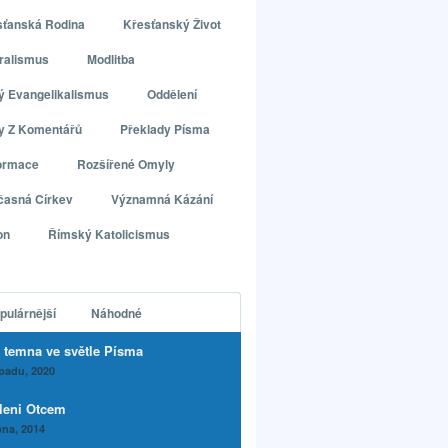
sťanská Rodina
Křesťanský Život
ralismus
Modlitba
ý Evangelikalismus
Oddělení
ly Z Komentářů
Překlady Písma
ormace
Rozšířené Omyly
časná Církev
Významná Kázání
on
Římský Katolicismus
pulárnější
Náhodné
 temna ve světle Písma
opadu, 2020
leni Otcem
na, 2014