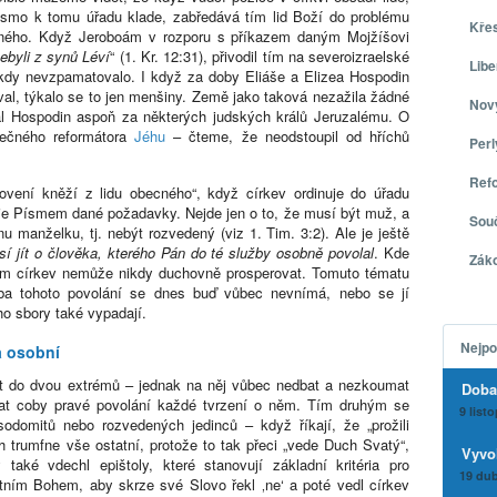
Písmo k tomu úřadu klade, zabředává tím lid Boží do problému
Kře
telného. Když Jeroboám v rozporu s příkazem daným Mojžíšovi
nebyli z synů Léví
“ (1. Kr. 12:31), přivodil tím na severoizraelské
Libe
 nikdy nevzpamatovalo. I když za doby Eliáše a Elizea Hospodin
l, týkalo se to jen menšiny. Země jako taková nezažila žádné
Nov
dal Hospodin aspoň za některých judských králů Jeruzalému. O
tečného reformátora
Jéhu
– čteme, že neodstoupil od hříchů
Per
Ref
ovení kněží z lidu obecného“, když církev ordinuje do úřadu
uje Písmem dané požadavky. Nejde jen o to, že musí být muž, a
Sou
nu manželku, tj. nebýt rozvedený (viz 1. Tim. 3:2). Ale je ještě
í jít o člověka, kterého Pán do té služby osobně povolal
. Kde
Zák
tam církev nemůže nikdy duchovně prosperovat. Tomuto tématu
ba tohoto povolání se dnes buď vůbec nevnímá, nebo se jí
ho sbory také vypadají.
Nejpo
a osobní
ut do dvou extrémů – jednak na něj vůbec nedbat a nezkoumat
Doba
ovat coby pravé povolání každé tvrzení o něm. Tím druhým se
9 list
sodomitů nebo rozvedených jedinců – když říkají, že „prožili
ích trumfne vše ostatní, protože to tak přeci „vede Duch Svatý“,
Vyvo
ké vdechl epištoly, které stanovují základní kritéria pro
19 dub
tním Bohem, aby skrze své Slovo řekl ‚ne‘ a poté vedl církev