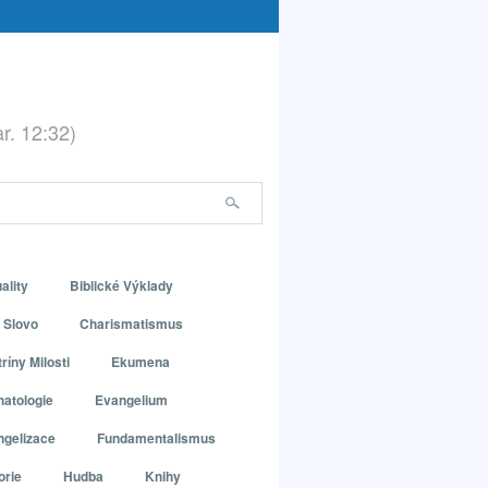
ar. 12:32)
ality
Biblické Výklady
 Slovo
Charismatismus
ríny Milosti
Ekumena
atologie
Evangelium
ngelizace
Fundamentalismus
orie
Hudba
Knihy