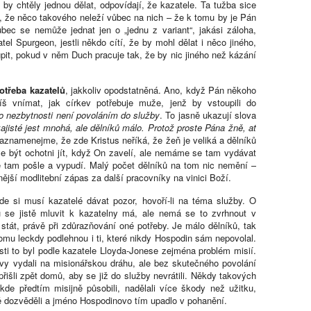
o by chtěly jednou dělat, odpovídají, že kazatele. Ta tužba sice
, že něco takového neleží vůbec na nich – že k tomu by je Pán
bec se nemůže jednat jen o „jednu z variant“, jakási záloha,
tel Spurgeon, jestli někdo cítí, že by mohl dělat i něco jiného,
upit, pokud v něm Duch pracuje tak, že by nic jiného než kázání
otřeba kazatelů
, jakkoliv opodstatněná. Ano, když Pán někoho
š vnímat, jak církev potřebuje muže, jenž by vstoupili do
o nezbytnosti není povoláním do služby
. To jasně ukazují slova
zajisté jest mnohá, ale dělníků málo. Protož proste Pána žně, ať
 Zaznamenejme, že zde Kristus neříká, že žeň je veliká a dělníků
e být ochotni jít, když On zavelí, ale nemáme se tam vydávat
e tam pošle a vypudí. Malý počet dělníků na tom nic nemění –
ější modlitební zápas za další pracovníky na vinici Boží.
e si musí kazatelé dávat pozor, hovoří-li na téma služby. O
 se jistě mluvit k kazatelny má, ale nemá se to zvrhnout v
stát, právě při zdůrazňování oné potřeby. Je málo dělníků, tak
omu leckdy podlehnou i ti, které nikdy Hospodin sám nepovolal.
ti to byl podle kazatele Lloyda-Jonese zejména problém misií.
y vydali na misionářskou dráhu, ale bez skutečného povolání
řišli zpět domů, aby se již do služby nevrátili. Někdy takových
de předtím misijně působili, nadělali více škody než užitku,
ně dozvěděli a jméno Hospodinovo tím upadlo v pohanění.