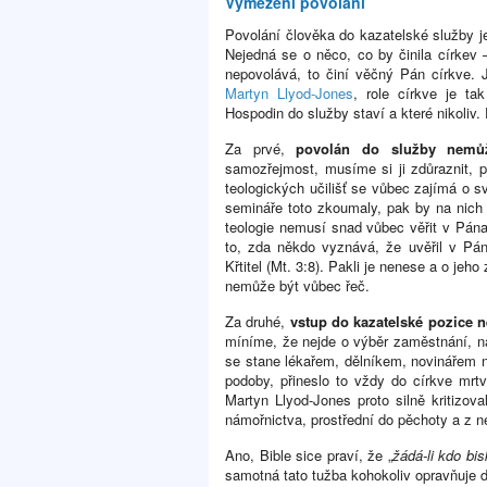
Vymezení povolání
Povolání člověka do kazatelské služby 
Nejedná se o něco, co by činila církev 
nepovolává, to činí věčný Pán církve.
Martyn Llyod-Jones
, role církve je ta
Hospodin do služby staví a které nikoliv.
Za prvé,
povolán do služby nemůž
samozřejmost, musíme si ji zdůraznit, p
teologických učilišť se vůbec zajímá o s
semináře toto zkoumaly, pak by na nich 
teologie nemusí snad vůbec věřit v Pána
to, zda někdo vyznává, že uvěřil v Pá
Křtitel (Mt. 3:8). Pakli je nenese a o je
nemůže být vůbec řeč.
Za druhé,
vstup do kazatelské pozice 
míníme, že nejde o výběr zaměstnání, na
se stane lékařem, dělníkem, novinářem n
podoby, přineslo to vždy do církve mrtv
Martyn Llyod-Jones proto silně kritizova
námořnictva, prostřední do pěchoty a z ne
Ano, Bible sice praví, že „
žádá-li kdo bi
samotná tato tužba kohokoliv opravňuje 