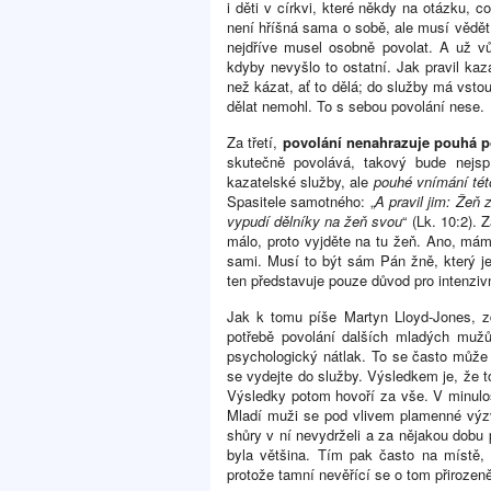
i děti v církvi, které někdy na otázku, c
není hříšná sama o sobě, ale musí vědět
nejdříve musel osobně povolat. A už vů
kdyby nevyšlo to ostatní. Jak pravil kaza
než kázat, ať to dělá; do služby má vsto
dělat nemohl. To s sebou povolání nese.
Za třetí,
povolání nenahrazuje pouhá p
skutečně povolává, takový bude nejspí
kazatelské služby, ale
pouhé vnímání tét
Spasitele samotného: „
A pravil jim: Žeň 
vypudí dělníky na žeň svou
“ (Lk. 10:2).
málo, proto vyjděte na tu žeň. Ano, mám
sami. Musí to být sám Pán žně, který j
ten představuje pouze důvod pro intenzivn
Jak k tomu píše Martyn Lloyd-Jones, zd
potřebě povolání dalších mladých mužů
psychologický nátlak. To se často může 
se vydejte do služby. Výsledkem je, že t
Výsledky potom hovoří za vše. V minulos
Mladí muži se pod vlivem plamenné výzv
shůry v ní nevydrželi a za nějakou dobu p
byla většina. Tím pak často na místě, k
protože tamní nevěřící se o tom přiroze