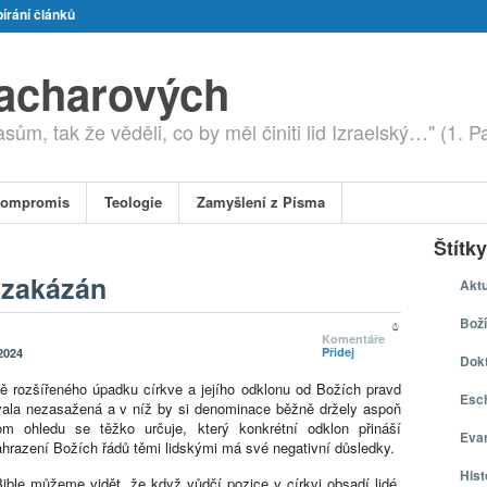
írání článků
zacharových
ům, tak že věděli, co by měl činiti lid Izraelský…" (1. P
ompromis
Teologie
Zamyšlení z Písma
Štítky
 zakázán
Aktu
Boží
0
Komentáře
Přidej
2024
Dokt
 rozšířeného úpadku církve a jejího odklonu od Božích pravd
Esch
ávala nezasažená a v níž by si denominace běžně držely aspoň
om ohledu se těžko určuje, který konkrétní odklon přináší
Eva
ahrazení Božích řádů těmi lidskými má své negativní důsledky.
Hist
ible můžeme vidět, že když vůdčí pozice v církvi obsadí lidé,