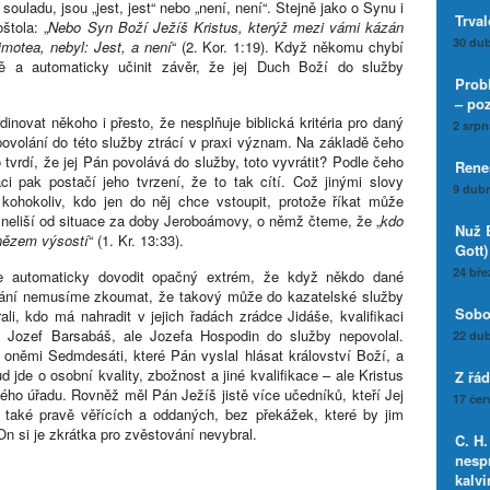
ouladu, jsou „jest, jest“ nebo „není, není“. Stejně jako o Synu i
Trval
štola: „
Nebo Syn Boží Ježíš Kristus, kterýž mezi vámi kázán
30 dub
imotea, nebyl: Jest, a není
“ (2. Kor. 1:19). Když někomu chybí
ě a automaticky učinit závěr, že jej Duch Boží do služby
Prob
– po
inovat někoho i přesto, že nesplňuje biblická kritéria pro daný
2 srpn
volání do této služby ztrácí v praxi význam. Na základě čeho
vrdí, že jej Pán povolává do služby, toto vyvrátit? Podle čeho
Rene
i pak postačí jeho tvrzení, že to tak cítí. Což jinými slovy
9 dubn
kohokoliv, kdo jen do něj chce vstoupit, protože říkat může
k neliší od situace za doby Jeroboámovy, o němž čteme, že „
kdo
Nuž 
 knězem výsostí
“ (1. Kr. 13:33).
Gott)
24 bře
automaticky dovodit opačný extrém, že když někdo dané
olání nemusíme zkoumat, že takový může do kazatelské služby
Sobot
ali, kdo má nahradit v jejich řadách zrádce Jidáše, kvalifikaci
i Jozef Barsabáš, ale Jozefa Hospodin do služby nepovolal.
22 dub
němi Sedmdesáti, které Pán vyslal hlásat království Boží, a
 jde o osobní kvality, zbožnost a jiné kvalifikace – ale Kristus
Z řá
kého úřadu. Rovněž měl Pán Ježíš jistě více učedníků, kteří Jej
17 čer
 také pravě věřících a oddaných, bez překážek, které by jim
On si je zkrátka pro zvěstování nevybral.
C. H
nesp
kalv