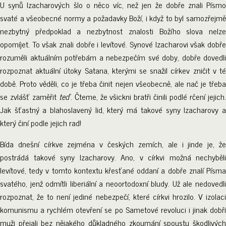
U synů Izacharových šlo o něco víc, než jen že dobře znali Písmo
svaté a všeobecné normy a požadavky Boží, i když to byl samozřejmě
nezbytný předpoklad a nezbytnost znalosti Božího slova nelze
opomíjet. To však znali dobře i levítové. Synové Izacharovi však dobře
rozuměli aktuálním potřebám a nebezpečím své doby, dobře dovedli
rozpoznat aktuální útoky Satana, kterými se snažil církev zničit v té
době. Proto věděli, co je třeba činit nejen všeobecně, ale nač je třeba
se zvlášť zaměřit
teď
. Čteme, že všickni bratři činili podlé rčení jejich
Jak šťastný a blahoslavený lid, který má takové syny Izacharovy a
který činí podle jejich rad!
Bída dnešní církve zejména v českých zemích, ale i jinde je, že
postrádá takové syny Izacharovy. Ano, v církvi možná nechyběli
levítové, tedy v tomto kontextu křesťané oddaní a dobře znalí Písma
svatého, jenž odmítli liberiální a neoortodoxní bludy. Už ale nedovedli
rozpoznat, že to není jediné nebezpečí, které církvi hrozilo. V izolaci
komunismu a rychlém otevření se po Sametové revoluci i jinak dobří
muži přejali bez nějakého důkladného zkoumání spoustu škodlivých