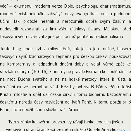
věcí – ekumenu, moderní verze Bible, psychologii, charismatismus,
moderní existencionální „chvály“, nový evangelikalismus a podobně.
Učinili tak, protože neznali a nerozuměli dobře svým časům a
nedovedli rozpoznat za tím vším ďáblovy úklady. Málokdo před
takovými věcmi varoval z jiné pozice než pouhého tradicionalismu.
Tento blog chce být z milosti Boží, jak je to jen možné, hlasem
takových synů Izacharových zejména pro českou církev, poukazovat
na kompromisy a odpadnutí dnešní doby a volat věrné zpět ke
stezkám starým (Jr. 6:16), k neomylné pravdě Písma a ke spoléhání se
na moc Ducha svatého a ne na lidské metody, které k růstu a
vzdělání církve nemohou vést. Kéž by byl svatý Bůh v Pánu Ježíši
Kristu milostiv a opět dal české církvi i tomu bídnému bezbožnému
českému národu časy rozvlažení od tváři Páně. K tomu použij si, ó
Pane, i tuto neužitečnou službu naší. Amen.
Tyto stránky ke svému provozu využívají funkci cookies jiných
webových stran či aplikací, zejména služeb Google Analytics.
OK