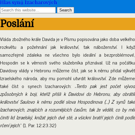
Hlas synů Izacharových
Poslání
Vláda zbožného krále Davida je v Písmu popisována jako doba velkého
rozkvětu a požehnání jak království, tak náboženství. I když
samozřejmě zdaleka ne všechno bylo ideální a bezproblémové,
Hospodin se k věrnosti svého služebníka přiznával. Už na počátku
Davidovy vlády v Hebronu můžeme číst, jak se k němu přidal výkvět
Izraelského národa, aby mu pomohl utvrdit království. Zde můžeme
také číst o synech Izacharových: „
Tento pak jest počet vývo
způsobných k boji, kteříž přišli k Davidovi do Hebronu, aby obrátili
království Saulovo k němu podlé slova Hospodinova (…) Z synů také
Izacharových, znajících a rozumějících časům, tak že věděli, co by měl
činiti lid Izraelský, knížat jejich dvě stě, a všickni bratří jejich činili podlé
rčení jejich
.“ (1. Par. 12:23.32)