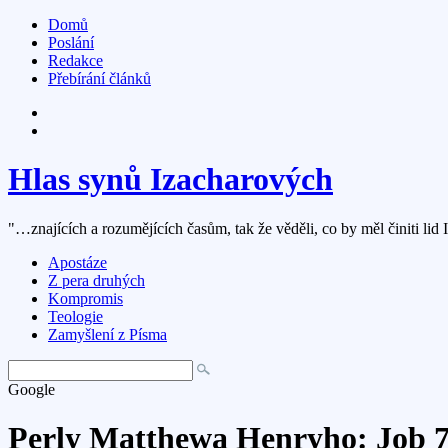
Domů
Poslání
Redakce
Přebírání článků
Hlas synů Izacharových
"…znajících a rozumějících časům, tak že věděli, co by měl činiti lid 
Apostáze
Z pera druhých
Kompromis
Teologie
Zamyšlení z Písma
Google
Perly Matthewa Henryho: Job 