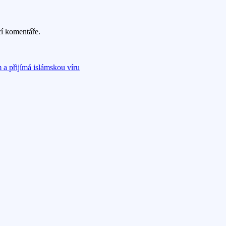
cí komentáře.
 a přijímá islámskou víru