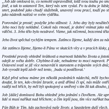
„Job zde omlouvá to, co nemohl ospravedlnit, totiž svou touhu po smr
jistě, a tak to ustanovil Ten, který nás sem vyslal. Po tu dobu je lids
smrt, podobně jako chudý služebník, unavený svou prací, touží po st
jako nádeník nalézá ve svém výdělku.
Porovnání je prosté; poslyšte jeho stížnost: 1. Jeho dny byly neužit
Jeho noci byly neklidné. Cokoli nás rmoutí, je dobré vnímat jako n
vděčni. 3. Jeho tělo bylo nezdravé. Vizme, jak ničemná, bezcenná tě
Jeho život spěchal rychlým tempem. Zatímco žijeme, každý den za nám
Ale zatímco žijeme, žijeme-li Pánu ve skutcích víry a v pracích lásky,
Prostinké pravdy ohledně krátkosti a marnosti lidského života a jis
odejít ze světa dobře. Chybíme-li zde, nebudeme to moci napravit. Při
Oslavení svatí se již více nenavrátí k starostem a trápením svých dnů
Job vyvodit lepší závěr než tento, ‚budu si postěžovat.‘
Když před sebou máme jen několik posledních nádechů, měli bycho
doufat, že ten, kdo chrání Izraele, a aniž dřímá či spí, nás může ost
raději než hřích, by měl být spokojený a smířený s tím žít tak dlouho, 
Job [dále] domlouvá Bohu ohledně jeho jednání s člověkem. Ale uprost
lidé si musí naříkat nad hříchem; a čím lepší jsou, tím více naříkat b
Pán Bůh je Tím, kdo zachovává naše životy, a Spasitelem duší všech