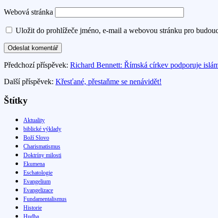
Webová stránka
Uložit do prohlížeče jméno, e-mail a webovou stránku pro budou
Předchozí příspěvek:
Richard Bennett: Římská církev podporuje islám
Další příspěvek:
Křesťané, přestaňme se nenávidět!
Štítky
Aktuality
biblické výklady
Boží Slovo
Charismatismus
Doktríny milosti
Ekumena
Eschatologie
Evangelium
Evangelizace
Fundamentalismus
Historie
Hudba