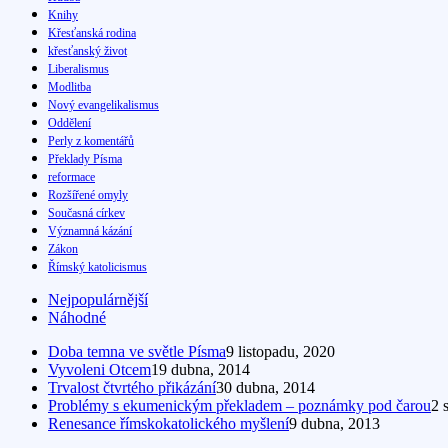
Knihy
Křesťanská rodina
křesťanský život
Liberalismus
Modlitba
Nový evangelikalismus
Oddělení
Perly z komentářů
Překlady Písma
reformace
Rozšířené omyly
Současná církev
Významná kázání
Zákon
Římský katolicismus
Nejpopulárnější
Náhodné
Doba temna ve světle Písma
9 listopadu, 2020
Vyvoleni Otcem
19 dubna, 2014
Trvalost čtvrtého přikázání
30 dubna, 2014
Problémy s ekumenickým překladem – poznámky pod čarou
2 
Renesance římskokatolického myšlení
9 dubna, 2013