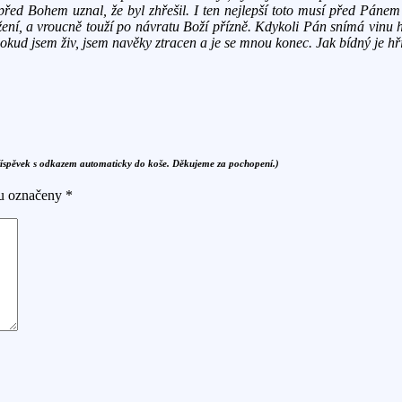
 před Bohem uznal, že byl zhřešil. I ten nejlepší toto musí před Páne
žení, a vroucně touží po návratu Boží přízně. Kdykoli Pán snímá vinu 
okud jsem živ, jsem navěky ztracen a je se mnou konec. Jak bídný je hř
říspěvek s odkazem automaticky do koše. Děkujeme za pochopení.)
ou označeny
*