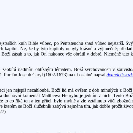
jstarších knih Bible vůbec, po Pentateuchu snad vůbec nejstarší. Svý
ích kapitol. Ne, že by tyto kapitoly nebyly krásné a výjimečné; příkl
ný Boží zásah a to, jak On nakonec vše obrátil v dobré. Nicméně tato 
aké zaobírá nadmíru obtížným tématem, Boží svrchovanosti v souvis
 Puritán Joseph Caryl (1602-1673) na ni ostatně napsal
dvanáctisvaz
eci jen nejspíš nezahloubá. Boží lid má ovšem z dob minulých z Boží m
ický a duchovní komentář Matthewa Henryho je jedním z nich. Tento B
že to co říká ten a ten přítel, bylo mylně a zle vztáhnuto vůči zbožn
 kterém se Boží služebník zabývá zejména tím, jak dobře prožít život, to
27)