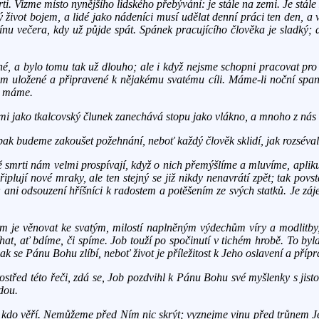
ti. Vizme místo nynějšího lidského přebývání: je stále na zemi. Je stá
ký život bojem, a lidé jako nádeníci musí udělat denní práci ten den, a 
ínu večera, kdy už půjde spát. Spánek pracujícího člověka je sladký; 
ečné, a bylo tomu tak už dlouho; ale i když nejsme schopni pracovat pr
ám uložené a připravené k nějakému svatému cíli. Máme-li noční span
la máme.
i jako tkalcovský člunek zanechává stopu jako vlákno, a mnoho z nás ta
 pak budeme zakoušet požehnání, neboť každý člověk sklidí, jak rozséval,
totě smrti nám velmi prospívají, když o nich přemýšlíme a mluvíme, apl
plují nové mraky, ale ten stejný se již nikdy nenavrátí zpět; tak povst
; ani odsouzení hříšníci k radostem a potěšením ze svých statků. Je záje
m je věnovat ke svatým, milostí naplněným výdechům víry a modlitb
říhat, ať bdíme, či spíme. Job touží po spočinutí v tichém hrobě. To byl
jak se Pánu Bohu zlíbí, neboť život je příležitost k Jeho oslavení a příp
řed této řeči, zdá se, Job pozdvihl k Pánu Bohu své myšlenky s jistou 
udou.
, kdo věří. Nemůžeme před Ním nic skrýt; vyznejme vinu před trůnem Je