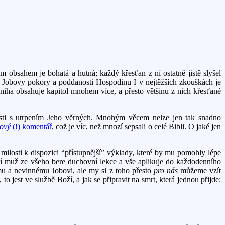
m obsahem je bohatá a hutná; každý křesťan z ní ostatně jistě slyšel
ad Jobovy pokory a poddanosti Hospodinu I v nejtěžších zkouškách je
kniha obsahuje kapitol mnohem více, a přesto většinu z nich křesťané
losti s utrpením Jeho věrných. Mnohým věcem nelze jen tak snadno
kový
(!) komentář
, což je víc, než mnozí sepsali o celé Bibli. O jaké jen
ilosti k dispozici “přístupnější” výklady, které by mu pomohly lépe
oží muž ze všeho bere duchovní lekce a vše aplikuje do každodenního
ému a nevinnému Jobovi, ale my si z toho přesto
pro nás
můžeme vzít
 jest ve službě Boží, a jak se připravit na smrt, která jednou přijde: