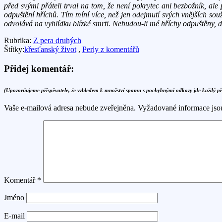
před svými přáteli trval na tom, že není pokrytec ani bezbožník, ale
odpuštění hříchů. Tím míní více, než jen odejmutí svých vnějších sou
odvolává na vyhlídku blízké smrti. Nebudou-li mé hříchy odpuštěny, d
Rubrika:
Z pera druhých
Štítky:
křesťanský život
,
Perly z komentářů
Přidej komentář:
(Upozorňujeme přispěvatele, že vzhledem k množství spamu s pochybnými odkazy jde každý p
Vaše e-mailová adresa nebude zveřejněna.
Vyžadované informace js
Komentář
*
Jméno
E-mail