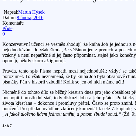
Napsal:
Martin Hýsek
Datum:
8 února, 2016
Komentáře
Přidej
0
Konzervativní učenci se vesměs shodují, že kniha Job je jednou z ne
nejedno kázání. Je však škoda, že většinou jen z prvních a posledn
vzácný a není nepatřičné si jej často připomínat, stejně jako koneč
opomíjí, někdy skoro až ignorují.
Pravda, tento spis Písma nepatří mezi nejjednodušší; vždyť se t
porozumět. To však neznamená, že by kniha Job byla obsahově chudá.
písmáky Pán v historii vzbudil! Kolik se jen od nich máme učit!
Nicméně do tohoto dílo se běžný křesťan dnes pro jeho obsáhlost př
pochopit i prostřední stať, tedy diskuzi Joba a jeho přátel. Prakt
života křesťana – dokonce i promluvy přátel. Často se proto zmíní, 
poučení. Pro příklad uvádíme zkrácený komentář k celé 7. kapitole, ve
„A jakož uloženo lidem jednou umříti, a potom [bude] soud.“
(Žd. 9:
Job 7