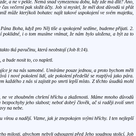
le zde, a ne v pekle. Nemá snad vymezenou dobu, kdy zde má dlít? Ano,
v čas večerní pak složit účty. Job si myslel, že měl dost důvodů si přát
aniž může kterýkoli bohatec najít takové uspokojení ve svém majetku,
o Pána Boha, když pro Něj tiše a spokojeně sedíme, budeme přijati. 2.
í poklidné, i o tom musíme vnímat, že nám bylo uložena, a být za to
kto tká pavučinu, která neobstojí (Job 8:14).
 a bude nosit to, co napletl.
ikujíce je na nás samotné. Umíráme pouze jednou, a proto bychom měli
ává i nové pokolení lidí, ale pokolení předešlé se rozplývá jako pára.
m každého z nás si zajistit po smrti lepší místo. Z těchto úsudků mohl
y, ne ve zhoubném chrlení hříchu a zkaženosti. Máme mnoho důvodů
a bezpochyby jeho slabost; neboť dobrý člověk, ač si raději zvolí smrt
ravy na nebe.
vírou a nadějí. Vizme, jak je znepokojen svými hříchy. I ten nejlepší
ho milosti, abychom nebyli odsouzeni před Jeho soudnou stolicí. Job