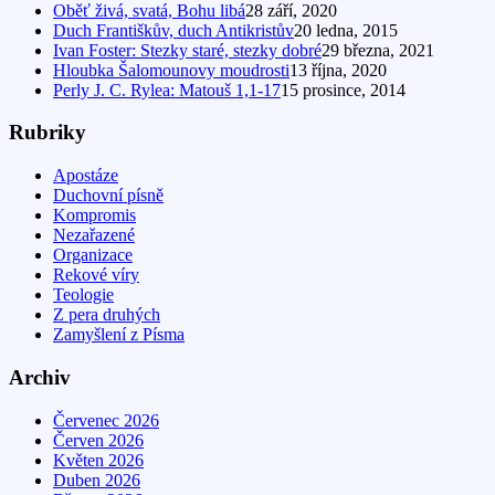
Oběť živá, svatá, Bohu libá
28 září, 2020
Duch Františkův, duch Antikristův
20 ledna, 2015
Ivan Foster: Stezky staré, stezky dobré
29 března, 2021
Hloubka Šalomounovy moudrosti
13 října, 2020
Perly J. C. Rylea: Matouš 1,1-17
15 prosince, 2014
Rubriky
Apostáze
Duchovní písně
Kompromis
Nezařazené
Organizace
Rekové víry
Teologie
Z pera druhých
Zamyšlení z Písma
Archiv
Červenec 2026
Červen 2026
Květen 2026
Duben 2026