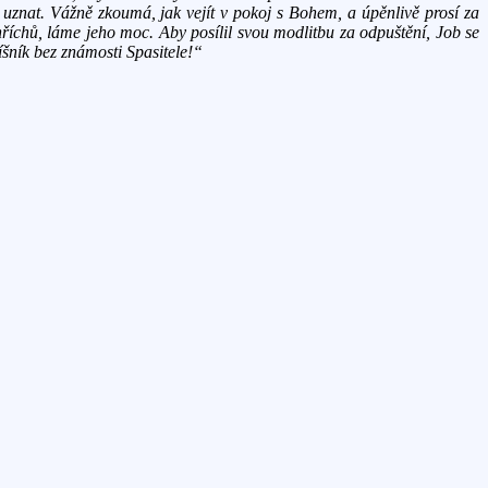
m uznat. Vážně zkoumá, jak vejít v pokoj s Bohem, a úpěnlivě prosí za
hříchů, láme jeho moc. Aby posílil svou modlitbu za odpuštění, Job se
íšník bez známosti Spasitele!“