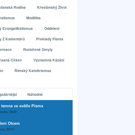
sťanská Rodina
Křesťanský Život
ralismus
Modlitba
ý Evangelikalismus
Oddělení
ly Z Komentářů
Překlady Písma
ormace
Rozšířené Omyly
časná Církev
Významná Kázání
on
Římský Katolicismus
pulárnější
Náhodné
 temna ve světle Písma
opadu, 2020
leni Otcem
na, 2014