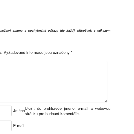
 množství spamu s pochybnými odkazy jde každý příspěvek s odkazem
a.
Vyžadované informace jsou označeny
*
Uložit do prohlížeče jméno, e-mail a webovou
Jméno
stránku pro budoucí komentáře.
E-mail