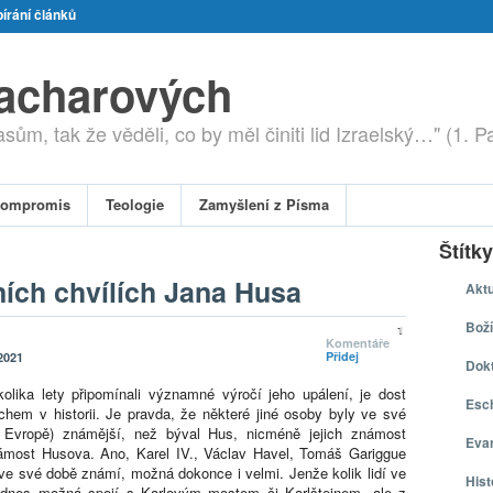
írání článků
zacharových
ům, tak že věděli, co by měl činiti lid Izraelský…" (1. P
ompromis
Teologie
Zamyšlení z Písma
Štítky
ích chvílích Jana Husa
Aktu
Boží
1
Komentáře
Přidej
2021
Dokt
olika lety připomínali významné výročí jeho upálení, je dost
Esch
em v historii. Je pravda, že některé jiné osoby byly ve své
 Evropě) známější, než býval Hus, nicméně jejich známost
Eva
známost Husova. Ano, Karel IV., Václav Havel, Tomáš Gariggue
e své době známí, možná dokonce i velmi. Jenže kolik lidí ve
Hist
té dnes možná spojí s Karlovým mostem či Karlštejnem, ale z