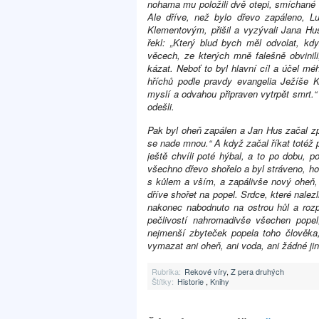
nohama mu položili dvě otepi, smíchané 
Ale dříve, než bylo dřevo zapáleno, L
Klementovým, přišil a vyzývali Jana Hu
řekl: „Který blud bych měl odvolat, k
věcech, ze kterých mně falešně
obvini
kázat. Neboť to byl hlavní cíl a účel m
hříchů podle pravdy evangelia Ježíše 
myslí a odvahou připraven vytrpět smrt.“ K
odešli.
Pak byl oheň zapálen a Jan Hus začal zp
se nade mnou.“ A když začal říkat totéž po
ještě chvíli poté hýbal, a to po dobu, p
všechno dřevo shořelo a byl stráveno, hor
s kůlem a vším, a zapálivše nový oheň, s
dříve shořet na popel. Srdce, které nalez
nakonec nabodnuto na ostrou hůl a rozp
pečlivostí nahromadivše všechen popel
nejmenší zbyteček popela toho člověk
vymazat ani oheň, ani voda, ani žádné ji
Rubrika:
Rekové víry
,
Z pera druhých
Štítky:
Historie
,
Knihy