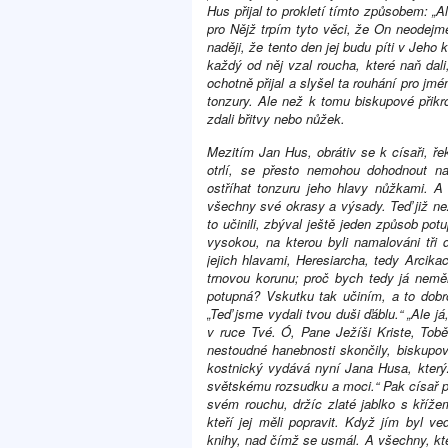
Hus přijal to prokletí tímto způsobem: 
pro Nějž trpím tyto věci, že On neodej
naději, že tento den jej budu píti v Jeho
každý od něj vzal roucha, které naň dal
ochotně přijal a slyšel ta rouhání pro jm
tonzury. Ale než k tomu biskupové přikroč
zdali břitvy nebo nůžek.
Mezitím Jan Hus, obrátiv se k císaři, řek
otrlí, se přesto nemohou dohodnout na
ostříhat tonzuru jeho hlavy nůžkami. A 
všechny své okrasy a výsady. Teď již ne
to učinili, zbýval ještě jeden způsob pot
vysokou, na kterou byli namalováni tři
jejich hlavami, Heresiarcha, tedy Arcikac
trnovou korunu; proč bych tedy já neměl
potupná? Vskutku tak učiním, a to dobro
„Teď jsme vydali tvou duši ďáblu.“ „Ale j
v ruce Tvé. Ó, Pane Ježíši Kriste, Tobě
nestoudné hanebnosti skončily, biskupov
kostnický vydává nyní Jana Husa, kterýž
světskému rozsudku a moci.“ Pak císař p
svém rouchu, držíc zlaté jablko s kříž
kteří jej měli popravit. Když jím byl v
knihy, nad čímž se usmál. A všechny, kte