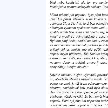
blud nebo kacířství, ale jen pro nenávi
falešných a nespravedlivých zločinů. Cel
Místo určené pro popravu bylo před bra
Jan Hus přišel, kleknuv si na kolena a
zejména 50. a 31. A ti, jenž bez pohnutí 
šťastným výrazem opakovat tento verš, „
spatřili prostí lidé, kteří stáli hned u ně
mluví a modlí se velmi oddaně a zbožně.
Byl tam jistý kněz, sedící na koni v ze
se mu nemělo naslouchat, protože je to bl
a jistý doktor, mnich, mu též udělil ro
napsal svým přátelům. Tak Kristus kralu
zatímco se modlil, jak zaklonil krk, ab
na zem. Jeden z vojáků, znovu ji vzav,
pány ďábly, kterým sloužil.“
Když z rozkazu svých trýznitelů povstal 
mi, abych se stálou a trpělivou myslí, pr
potupnou smrt, k níž jsem odsouzen pro k
předtím, osvědčoval lidu, jaká byla skut
dav mu ruce za záda, pevně jej svázal
východu, někdo vykřikl, že by neměl hle
západu. Poté byl jeho krk připoután řetě
ochotně ten řetěz přijme pro Ježíše Kri