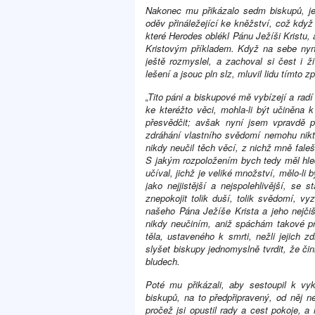
Nakonec mu přikázalo sedm biskupů, jen
oděv přináležející ke kněžství, což když 
které Herodes oblékl Pánu Ježíši Kristu
Kristovým příkladem. Když na sebe nyní
ještě rozmyslel, a zachoval si čest i ž
lešení a jsouc pln slz, mluvil lidu tímto 
„Tito páni a biskupové mě vybízejí a rad
ke kteréžto věci, mohla-li být učiněna
přesvědčit; avšak nyní jsem vpravdě 
zdráhání vlastního svědomí nemohu nikte
nikdy neučil těch věcí, z nichž mně faleš
S jakým rozpoložením bych tedy měl hled
učíval, jichž je veliké množství, mělo-li
jako nejjistější a nejspolehlivější, se
znepokojit tolik duší, tolik svědomí, v
našeho Pána Ježíše Krista a jeho nejč
nikdy neučiním, aniž spáchám takové pr
těla, ustaveného k smrti, nežli jejich 
slyšet biskupy jednomyslně tvrdit, že či
bludech.
Poté mu přikázali, aby sestoupil k vy
biskupů, na to předpřipravený, od něj nej
pročež jsi opustil rady a cest pokoje, a