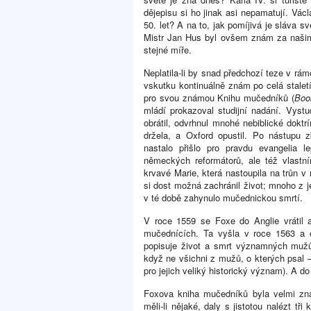
dějepisu si ho jinak asi nepamatují. Vác
50. let? A na to, jak pomíjivá je sláva
Mistr Jan Hus byl ovšem znám za našimi
stejné míře.
Neplatila-li by snad předchozí teze v rám
vskutku kontinuálně znám po celá stale
pro svou známou
Knihu mučedníků
(
Boo
mládí prokazoval studijní nadání. Vyst
obrátil, odvrhnul mnohé nebiblické doktr
držela, a Oxford opustil. Po nástup
nastalo přišlo pro pravdu evangelia 
německých reformátorů, ale též vlastním
krvavé Marie, která nastoupila na trůn v
si dost možná zachránil život; mnoho z 
v té době zahynulo mučednickou smrtí.
V roce 1559 se Foxe do Anglie vrátil 
mučednících. Ta vyšla v roce 1563 a 
popisuje život a smrt významných mužů 
když ne všichni z mužů, o kterých psal – 
pro jejich veliký historický význam). A d
Foxova kniha mučedníků byla velmi 
měli-li nějaké, daly s jistotou nalézt t