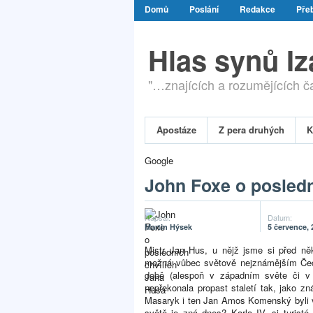
Domů
Poslání
Redakce
Přeb
Hlas synů I
"…znajících a rozumějících čas
Apostáze
Z pera druhých
K
Google
John Foxe o posledn
Napsal:
Datum:
Martin Hýsek
5 července, 
Mistr Jan Hus, u nějž jsme si před něk
možná vůbec světově nejznámějším Čech
době (alespoň v západním světe či v
nepřekonala propast staletí tak, jako 
Masaryk i ten Jan Amos Komenský byli v
světě je zná dnes? Karla IV. si turis