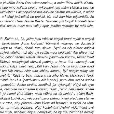
„Ale já věřím Bohu Otci všemocnému, a mém Pánu Ježíši Kristu,
me ode mne kalicha svého vykoupení, ale mám stálou a pevnou
 království.“ Pak popořadě následovali ostatní biskupové, z nichž
i, a každý jednotlivě ho proklel. Na což Jan Hus odpověděl, že
éno našeho Pána Ježíše Krista. Nakonec přistoupili k odnětí jeho
ili, nastal mezi nimi velký spor, jakého nástroje by měli užít,
l: „Divím se, že, ježto jsou všichni stejně kruté mysli a stejně
 konkrétním druhu krutosti.“ Nicméně nakonec se domluvili
když to učinili, dodali tato slova: „Nyní od něj církev odňala
zbývá ničeho, než aby byl vydán moci světské.“ Ale dříve, než
upy; neboť nechali udělat takovou papírovou korunu, téměř loket
 ďáblové neobyčejně ohavné podoby, a tento titul napsaný nad
íř.Což když viděl, řekl: „Můj Pán Ježíš Kristus kvůli mně nosil
 pro Něj znovu nést tuto lehkou korunu, byť nebyla nikdy tak
volně.“ Když to bylo vsazeno na jeho hlavu, biskupové řekli:
á,“ řekl Jan Hus (pozdvihnuv očí k nebi,) „poroučím svého ducha
 poroučím ducha svého, kteréhož jsi vykoupil.“ Když tak tyto
é, otočivše se směrem k císaři, řekli: „Tento nejsvatější sněm
 již nemá více úřadu, nebo vůbec co do činění v církvi Boží,
řikázal Ludvíkovi, vévodovi bavorskému, který před ním stál ve
em v ruce, aby převzal Jana Husa od biskupů, a vydal ho těm,
eden na místo popravy, před kostelními dveřmi viděl hořet své
ré míjel, nabádal, aby si nemysleli, že by měl zemřít za nějaký