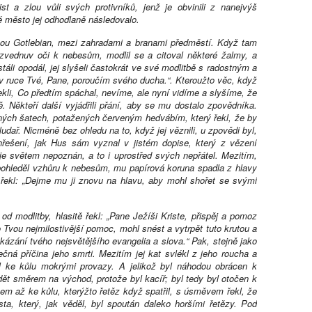
st a zlou vůli svých protivníků, jenž je obvinili z nanejvýš
é město jej odhodlaně následovalo.
nou Gotlebian, mezi zahradami a branami předměstí. Když tam
 zvednuv oči k nebesům, modlil se a citoval některé žalmy, a
stáli opodál, jej slyšeli častokrát ve své modlitbě s radostným a
v ruce Tvé, Pane, poroučím svého ducha.“. Kteroužto věc, když
j, řekli, Co předtím spáchal, nevíme, ale nyní vidíme a slyšíme, že
 Někteří další vyjádřili přání, aby se mu dostalo zpovědníka.
lených šatech, potažených červeným hedvábím, který řekl, že by
udař. Nicméně bez ohledu na to, když jej věznili, u zpovědi byl,
zhřešení, jak Hus sám vyznal v jistém dopise, který z vězení
je světem nepoznán, a to i uprostřed svých nepřátel. Mezitím,
y pohleděl vzhůru k nebesům, mu papírová koruna spadla z hlavy
 řekl: „Dejme mu ji znovu na hlavu, aby mohl shořet se svými
od modlitby, hlasitě řekl: „Pane Ježíši Kriste, přispěj a pomoz
o Tvou nejmilostivější pomoc, mohl snést a vytrpět tuto krutou a
ázání tvého nejsvětějšího evangelia a slova.“ Pak, stejně jako
ečná příčina jeho smrti. Mezitím jej kat svlékl z jeho roucha a
 ke kůlu mokrými provazy. A jelikož byl náhodou obrácen k
dět směrem na východ, protože byl kacíř; byl tedy byl otočen k
zem až ke kůlu, kterýžto řetěz když spatřil, s úsměvem řekl, že
sta, který, jak věděl, byl spoután daleko horšími řetězy. Pod