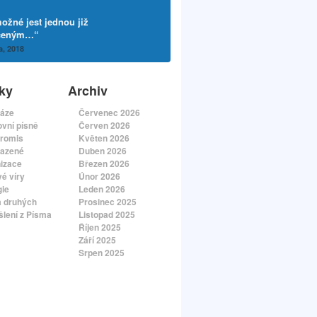
ožné jest jednou již
ceným…“
a, 2018
ky
Archiv
áze
Červenec 2026
vní písně
Červen 2026
romis
Květen 2026
azené
Duben 2026
izace
Březen 2026
é víry
Únor 2026
gie
Leden 2026
a druhých
Prosinec 2025
lení z Písma
Listopad 2025
Říjen 2025
Září 2025
Srpen 2025