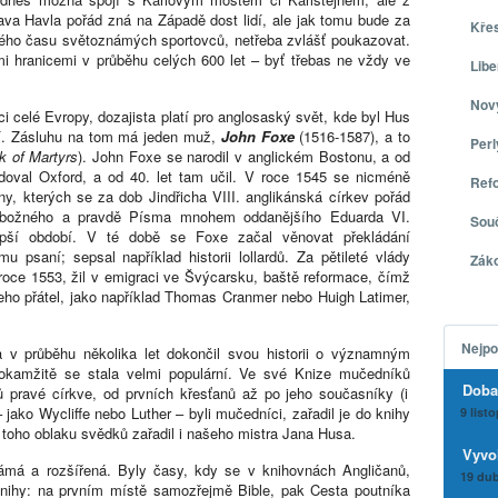
lava Havla pořád zná na Západě dost lidí, ale jak tomu bude za
Kře
 svého času světoznámých sportovců, netřeba zvlášť poukazovat.
 hranicemi v průběhu celých 600 let – byť třebas ne vždy ve
Libe
Nov
ci celé Evropy, dozajista platí pro anglosaský svět, kde byl Hus
tí. Zásluhu na tom má jeden muž,
John Foxe
(1516-1587), a to
Per
k of Martyrs
). John Foxe se narodil v anglickém Bostonu, a od
udoval Oxford, a od 40. let tam učil. V roce 1545 se nicméně
Ref
íny, kterých se za dob Jindřicha VIII. anglikánská církev pořád
u zbožného a pravdě Písma mnohem oddanějšího Eduarda VI.
Sou
lepší období. V té době se Foxe začal věnovat překládání
u psaní; sepsal například historii lollardů. Za pětileté vlády
Zák
 roce 1553, žil v emigraci ve Švýcarsku, baště reformace, čímž
jeho přátel, jako například Thomas Cranmer nebo Huigh Latimer,
Nejpo
a v průběhu několika let dokončil svou historii o významným
okamžitě se stala velmi populární. Ve své
Knize mučedníků
Doba
pravé církve, od prvních křesťanů až po jeho současníky (i
jako Wycliffe nebo Luther – byli mučedníci, zařadil je do knihy
9 list
o toho oblaku svědků zařadil i našeho mistra Jana Husa.
Vyvo
známá a
rozšířená. Byly časy, kdy se v knihovnách Angličanů,
19 dub
ři knihy: na prvním místě samozřejmě Bible, pak Cesta poutníka