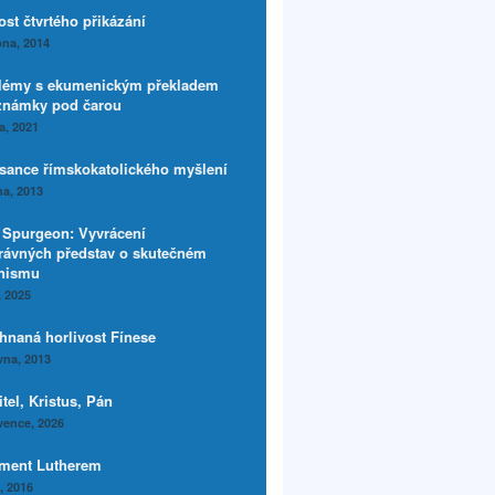
ost čtvrtého přikázání
na, 2014
lémy s ekumenickým překladem
známky pod čarou
a, 2021
sance římskokatolického myšlení
a, 2013
. Spurgeon: Vyvrácení
rávných představ o skutečném
inismu
, 2025
hnaná horlivost Fínese
vna, 2013
tel, Kristus, Pán
vence, 2026
ment Lutherem
í, 2016