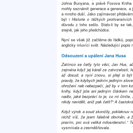
Johna Bunyana, a právě Foxova Kniha
mohly seznámit generace a generace, a 
a mnoho duší. Jako zajímavost přidávám
být i
Historie o těžkých protivenstvích
důvodu z toho sešlo. Stalo-li by se tak
stejně, jak jeho předchůdce.
Nyní se však již začtěme do řádků, popis
anglicky mluvící svět. Následující popis
Odsouzení a upálení Jana Husa
Zatímco se četly tyto věci, Jan Hus, ač
zejména když jej kárali ze zatvrzelosti,
až dosud, a nyní znovu, si přeji si b
pravdy, že kdybych jedním jediným slovem
ohrožení neb nebezpečí, jež by v tom koli
knihy, když jste ani jediným článkem n
nadto, jaké bezpráví to je, co mi činíte,
nikdy neviděli, aniž pak četli?“ A častokr
Když výrok a soud skončily, pokleknuv n
nichž víš, že jsem falešně obviněn, a ž
pravím, pro svá veliká milosrdenství.“ T
vysmívala a zesměšňovala.