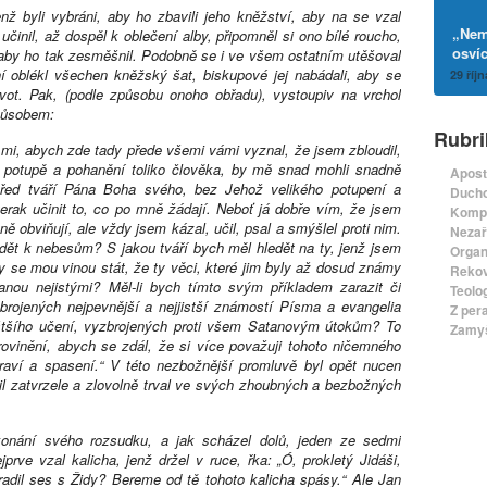
ž byli vybráni, aby ho zbavili jeho kněžství, aby na se vzal
„Nem
učinil, až dospěl k oblečení alby, připomněl si ono bílé roucho,
osví
, aby ho tak zesměšnil. Podobně se i ve všem ostatním utěšoval
 oblékl všechen kněžský šat, biskupové jej nabádali, aby se
29 říjn
ivot. Pak, (podle způsobu onoho obřadu), vystoupiv na vrchol
způsobem:
Rubri
í mi, abych zde tady přede všemi vámi vyznal, že jsem zbloudil,
 k potupě a pohanění toliko člověka, by mě snad mohli snadně
Apost
před tváří Pána Boha svého, bez Jehož velikého potupení a
Ducho
rak učinit to, co po mně žádají. Neboť já dobře vím, že jsem
Komp
ně obviňují, ale vždy jsem kázal, učil, psal a smýšlel proti nim.
Nezař
ět k nebesům? S jakou tváří bych měl hledět na ty, jenž jsem
Organ
 by se mou vinou stát, že ty věci, které jim byly až dosud známy
Rekov
 stanou nejistými? Měl-li bych tímto svým příkladem zarazit či
Teolo
yzbrojených nejpevnější a nejjistší známostí Písma a evangelia
Z per
ištšího učení, vyzbrojených proti všem Satanovým útokům? To
Zamyš
ovinění, abych se zdál, že si více považuji tohoto ničemného
zdraví a spasení.“ V této nezbožnější promluvě byl opět nucen
nil zatvrzele a zlovolně trval ve svých zhoubných a bezbožných
konání svého rozsudku, a jak scházel dolů, jeden ze sedmi
prve vzal kalicha, jenž držel v ruce, řka: „Ó, prokletý Jidáši,
 radil ses s Židy? Bereme od tě tohoto kalicha spásy.“ Ale Jan