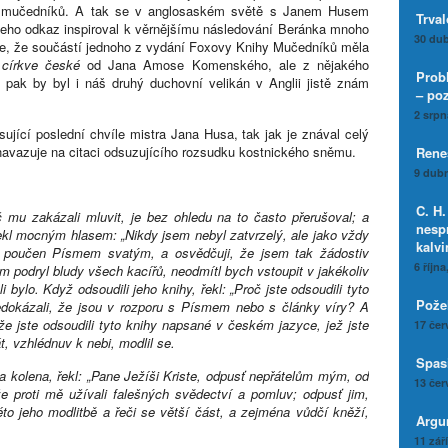
 mučedníků. A tak se v anglosaském světě s Janem Husem
Trval
jeho odkaz inspiroval k věrnějšímu následování Beránka mnoho
30 dub
e, že součástí jednoho z vydání Foxovy Knihy Mučedníků měla
 církve české
od Jana Amose Komenského, ale z nějakého
Prob
, pak by byl i náš druhý duchovní velikán v Anglii jistě znám
– po
2 srpn
ující poslední chvíle mistra Jana Husa, tak jak je znával celý
 navazuje na citaci odsuzujícího rozsudku kostnického sněmu.
Rene
9 dubn
C. H
 mu zakázali mluvit, je bez ohledu na to často přerušoval; a
nesp
 řekl mocným hlasem: „Nikdy jsem nebyl zatvrzelý, ale jako vždy
kalv
ýt poučen Písmem svatým, a osvědčuji, že jsem tak žádostiv
6 října
 podryl bludy všech kacířů, neodmítl bych vstoupit v jakékoliv
 bylo. Když odsoudili jeho knihy, řekl: „Proč jste odsoudili tyto
Pože
edokázali, že jsou v rozporu s Písmem nebo s články víry? A
 že jste odsoudili tyto knihy napsané v českém jazyce, jež jste
17 čer
át, vzhlédnuv k nebi, modlil se.
Spasi
a kolena, řekl: „Pane Ježíši Kriste, odpusť nepřátelům mým, od
13 čer
e proti mě užívali falešných svědectví a pomluv; odpusť jim,
éto jeho modlitbě a řeči se větší část, a zejména vůdčí kněží,
Argu
11 zář