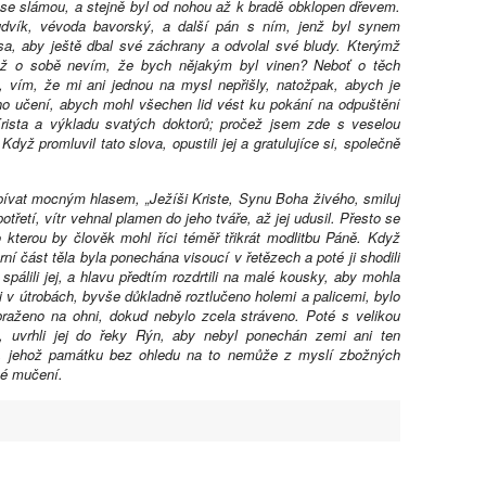
se slámou, a stejně byl od nohou až k bradě obklopen dřevem.
udvík, vévoda bavorský, a další pán s ním, jenž byl synem
sa, aby ještě dbal své záchrany a odvolal své bludy. Kterýmž
dyž o sobě nevím, že bych nějakým byl vinen? Neboť o těch
li, vím, že mi ani jednou na mysl nepřišly, natožpak, abych je
ého učení, abych mohl všechen lid vést ku pokání na odpuštění
Krista a výkladu svatých doktorů; pročež jsem zde s veselou
dyž promluvil tato slova, opustili jej a gratulujíce si, společně
ívat mocným hlasem, „Ježíši Kriste, Synu Boha živého, smiluj
třetí, vítr vehnal plamen do jeho tváře, až jej udusil. Přesto se
o kterou by člověk mohl říci téměř třikrát modlitbu Páně. Když
ní část těla byla ponechána visoucí v řetězech a poté ji shodili
pálili jej, a hlavu předtím rozdrtili na malé kousky, aby mohla
li v útrobách, byvše důkladně roztlučeno holemi a palicemi, bylo
raženo na ohni, dokud nebylo zcela stráveno. Poté s velikou
, uvrhli jej do řeky Rýn, aby nebyl ponechán zemi ani ten
a, jehož památku bez ohledu na to nemůže z myslí zbožných
né mučení.