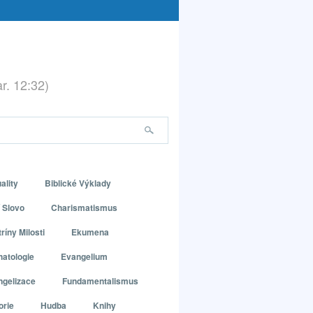
ar. 12:32)
ality
Biblické Výklady
 Slovo
Charismatismus
ríny Milosti
Ekumena
atologie
Evangelium
ngelizace
Fundamentalismus
orie
Hudba
Knihy