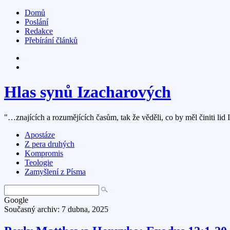
Domů
Poslání
Redakce
Přebírání článků
Hlas synů Izacharových
"…znajících a rozumějících časům, tak že věděli, co by měl činiti lid 
Apostáze
Z pera druhých
Kompromis
Teologie
Zamyšlení z Písma
Google
Současný archiv: 7 dubna, 2025