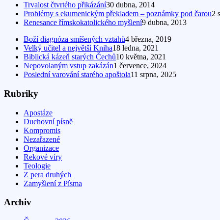
Trvalost čtvrtého přikázání
30 dubna, 2014
Problémy s ekumenickým překladem – poznámky pod čarou
2 
Renesance římskokatolického myšlení
9 dubna, 2013
Boží diagnóza smíšených vztahů
4 března, 2019
Velký učitel a největší Kniha
18 ledna, 2021
Biblická kázeň starých Čechů
10 května, 2021
Nepovolaným vstup zakázán
1 července, 2024
Poslední varování starého apoštola
11 srpna, 2025
Rubriky
Apostáze
Duchovní písně
Kompromis
Nezařazené
Organizace
Rekové víry
Teologie
Z pera druhých
Zamyšlení z Písma
Archiv