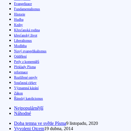
Evangelizace
Fundamentalismus
Historie
Hudba
Knihy
Křesťanská rodina
křesťanský život
Liberalismus
Modlitba
Nový evangelikalismus
Oddělení
Perly z komentářů
Překlady Písma
reformace
Rozšířené omyly
Současná církev
Významná kázání
Zákon
Římský katolicismus
Nejpopulárnější
Náhodné
Doba temna ve světle Písma
9 listopadu, 2020
Vyvoleni Otcem
19 dubna, 2014