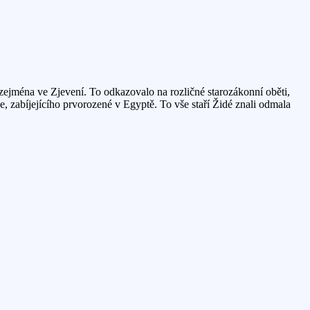
jména ve Zjevení. To odkazovalo na rozličné starozákonní oběti,
, zabíjejícího prvorozené v Egyptě. To vše staří Židé znali odmala