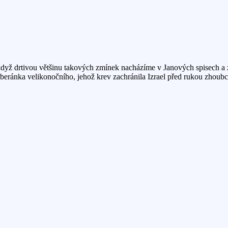
ž drtivou většinu takových zmínek nacházíme v Janových spisech a ze
 beránka velikonočního, jehož krev zachránila Izrael před rukou zhoubce