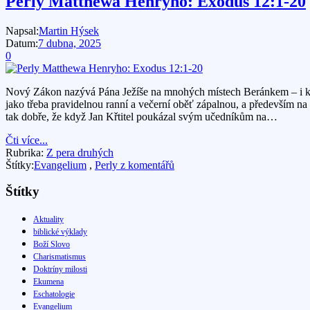
Perly Matthewa Henryho: Exodus 12:1-20
Napsal:
Martin Hýsek
Datum:
7 dubna, 2025
0
Nový Zákon nazývá Pána Ježíše na mnohých místech Beránkem – i kdy
jako třeba pravidelnou ranní a večerní oběť zápalnou, a především na
tak dobře, že když Jan Křtitel poukázal svým učedníkům na…
Čti více...
Rubrika:
Z pera druhých
Štítky:
Evangelium
,
Perly z komentářů
Štítky
Aktuality
biblické výklady
Boží Slovo
Charismatismus
Doktríny milosti
Ekumena
Eschatologie
Evangelium