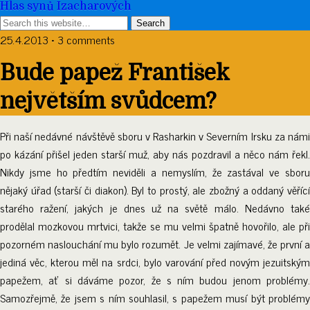
Hlas synů Izacharových
25.4.2013 • 3 comments
Bude papež František
největším svůdcem?
Při naší nedávné návštěvě sboru v Rasharkin v Severním Irsku za námi
po kázání přišel jeden starší muž, aby nás pozdravil a něco nám řekl.
Nikdy jsme ho předtím neviděli a nemyslím, že zastával ve sboru
nějaký úřad (starší či diakon). Byl to prostý, ale zbožný a oddaný věřící
starého ražení, jakých je dnes už na světě málo. Nedávno také
prodělal mozkovou mrtvici, takže se mu velmi špatně hovořilo, ale při
pozorném naslouchání mu bylo rozumět. Je velmi zajímavé, že první a
jediná věc, kterou měl na srdci, bylo varování před novým jezuitským
papežem, ať si dáváme pozor, že s ním budou jenom problémy.
Samozřejmě, že jsem s ním souhlasil, s papežem musí být problémy