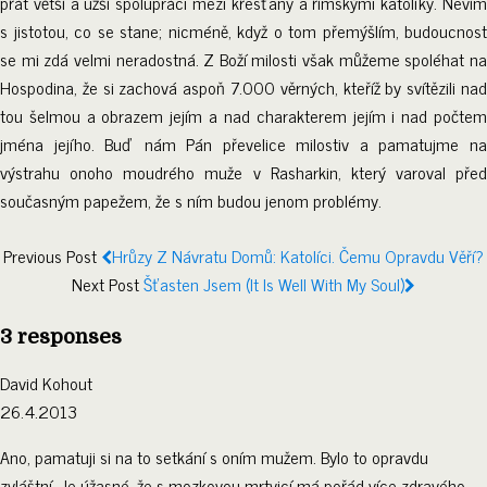
přát větší a užší spolupráci mezi křesťany a římskými katolíky. Nevím
s jistotou, co se stane; nicméně, když o tom přemýšlím, budoucnost
se mi zdá velmi neradostná. Z Boží milosti však můžeme spoléhat na
Hospodina, že si zachová aspoň 7.000 věrných, kteříž by svítězili nad
tou šelmou a obrazem jejím a nad charakterem jejím i nad počtem
jména jejího. Buď nám Pán převelice milostiv a pamatujme na
výstrahu onoho moudrého muže v Rasharkin, který varoval před
současným papežem, že s ním budou jenom problémy.
Previous Post
Hrůzy Z Návratu Domů: Katolíci. Čemu Opravdu Věří?
Next Post
Šťasten Jsem (It Is Well With My Soul)
3 responses
David Kohout
26.4.2013
Ano, pamatuji si na to setkání s oním mužem. Bylo to opravdu
zvláštní. Je úžasné, že s mozkovou mrtvicí má pořád více zdravého