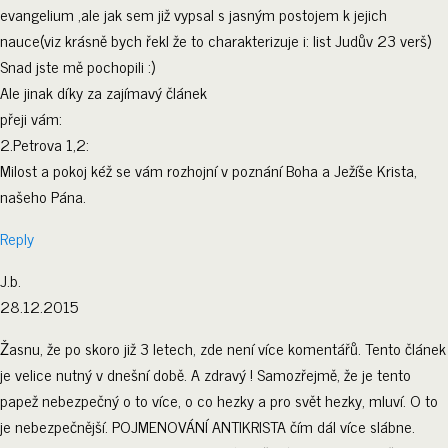
evangelium ,ale jak sem již vypsal s jasným postojem k jejich
nauce(viz krásně bych řekl že to charakterizuje i: list Judův 23 verš)
Snad jste mě pochopili :)
Ale jinak díky za zajímavý článek
přeji vám:
2.Petrova 1,2:
Milost a pokoj kéž se vám rozhojní v poznání Boha a Ježíše Krista,
našeho Pána.
Reply
J.b.
28.12.2015
Žasnu, že po skoro již 3 letech, zde není více komentářů. Tento článek
je velice nutný v dnešní době. A zdravý ! Samozřejmě, že je tento
papež nebezpečný o to více, o co hezky a pro svět hezky, mluví. O to
je nebezpečnější. POJMENOVÁNÍ ANTIKRISTA čím dál více slábne.