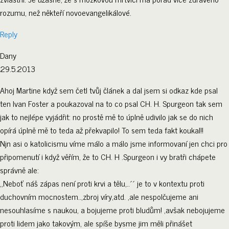
rozumu, než někteří novoevangelikálové.
Reply
Dany
29.5.2013
Ahoj Martine když sem četl tvůj článek a dal jsem si odkaz kde psal
ten Ivan Foster a poukazoval na to co psal CH. H. Spurgeon tak sem
jak to nejlépe vyjádřit: no prostě mě to úplně udivilo jak se do nich
opírá úplně mě to teda až překvapilo! To sem teda fakt koukal!!
Njn asi o katolicismu víme málo a málo jsme informovaní jen chci pro
připomenutí i když věřím, že to CH. H .Spurgeon i vy bratři chápete
správně ale:
,,Neboť náš zápas není proti krvi a tělu,..´´ je to v kontextu proti
duchovním mocnostem..,zbroj víry,atd. ,ale nespolčujeme ani
nesouhlasíme s naukou, a bojujeme proti bludům! ,avšak nebojujeme
proti lidem jako takovým, ale spíše bysme jim měli přinášet