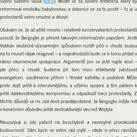
Svého svatého Slova (
zdroj
). Modlit se za zvolení Antikrista, který by
reformoval nevěstku babylonskou a dokonce se za to postit – to je u
protestantů velmi smutné a děsivé.
Obávám se, že až příliš mnoho i relativně konzervativních protestantů
usoudí, že Bergoglio je přesně takovým reformačním papežem. Jestli
Vatikán skutečně významným způsobem rozšíří péči o chudé, budou
na to muset nějak reagovat – a nejjednodušší bude se k tomu přidat v
rámci ekumenické spolupráce. Argumentů pro se jistě najde dost –
jde přeci o chudé, budeme při tom moci efektivněji zvěstovat
evangelium, zasáhneme přitom i římské katolíky a podobně. Může
proto dojít ještě k intenzivnějšímu a užšímu spojení, a tím pádem k
ještě dalekosáhlejšímu kompromisu a odpadnutí mezi protestanty. Z
těchto důvodů se mi zdá dosti pravděpodobné, že Bergoglio může mít
v konečném důsledku ještě destruktivnější vliv než Wojtyla.
Neuzurpuji si zde patent na bezchybné a neomylné prorokování
budoucností. Sám bych se velmi rád mýlil – nikdo si přeci nemůže