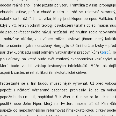
docela reálně ano. Tento jezuita po vzoru Františka z Assisi propaguje
chudobu církve, péči o chudé a sám je, zdá se, relativně skromný,
nakolik se to dá říct o člověku, který je obklopen pompou Vatikánu. I
když v 70. letech odmítl teologii osvobození (snaha obléci marxismus
do pseudokřesťanského hávu), nezůstal jistě hnutím zcela neovlivněn
– nabízí se otázka, zda vůbec může existovat jihoamerický katolík
tímto učením nijak nezasažený. Bergoglio už činí i určité kroky – před
pár dny kupříkladu snížil odměny vatikánským pracovníkům (
zdroj
). To
jsou důrazy, na které bude svět zmítaný ekonomickou krizí slyšet a
které bude velebit zástup levicových intelektuálů. Může tak dojít
aspoň k částečné rehabilitaci římskokatolické církve.
Protestanté se s tím budou muset nějak vyrovnat. Už před volbou
papeže i některé významné osobnosti prohlásily, že se za volbu
papeže budou modlit, například Rick Warren (ten se za to dokonce i
postil,) nebo John Piper, který na Twitteru napsal, ať dá Pán Bůh
papeže co nejochotnějšího reformovat římskokatolickou církev podle