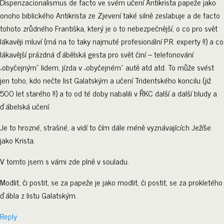
Dispenzacionalismus de facto ve svém učení Antikrista papeže jako
onoho biblického Antikrista ze Zjevení také silně zeslabuje a de facto
tohoto zrůdného Františka, který je o to nebezpečnější, o co pro svět
lákavěji mluví (má na to taky najmuté profesionální P.R. experty !!) a co
lákavější prázdná ďábělská gesta pro svět činí – telefonování
„obyčejným“ lidem, jízda v „obyčejném“ autě atd atd. To může svést
jen toho, kdo nečte list Galatským a učení Tridentského koncilu (již
500 let starého !!) a to od té doby nabalili v ŘKC další a další bludy a
ďábelská učení.
Je to hrozné, strašné, a vidí to čím dále méně vyznávajících Ježíše
jako Krista.
V tomto jsem s vámi zde plně v souladu.
Modlit, či postit, se za papeže je jako modlit, či postit, se za prokletého
ďábla z listu Galatským.
Reply