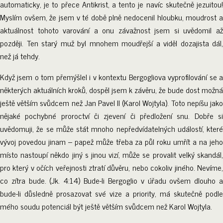
automaticky, je to přece Antikrist, a tento je navíc skutečně jezuitou!
Myslím ovšem, že jsem v té době plně nedocenil hloubku, moudrost a
aktuálnost tohoto varování a onu závažnost jsem si uvědomil až
později. Ten starý muž byl mnohem moudřejší a viděl dozajista dál,
než já tehdy.
Když jsem o tom přemýšlel i v kontextu Bergogliova vyprofilování se a
některých aktuálních kroků, dospěl jsem k závěru, že bude dost možná
ještě větším svůdcem než Jan Pavel II (Karol Wojtyla). Toto nepíšu jako
nějaké pochybné proroctví či zjevení či předložení snu. Dobře si
uvědomuji, že se může stát mnoho nepředvídatelných událostí, které
vývoj povedou jinam – papež může třeba za půl roku umřít a na jeho
místo nastoupí někdo jiný s jinou vizí, může se provalit velký skandál,
pro který v očích veřejnosti ztratí důvěru, nebo cokoliv jiného. Nevíme,
co zítra bude. (Jk. 4:14) Bude-li Bergoglio v úřadu ovšem dlouho a
bude-li důsledně prosazovat své vize a priority, má skutečně podle
mého soudu potenciál být ještě větším svůdcem než Karol Wojtyla.