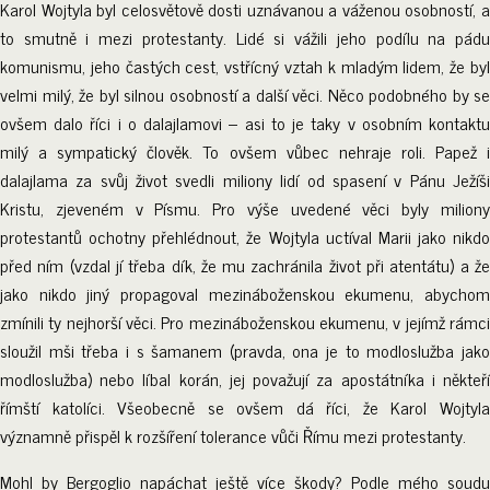
Karol Wojtyla byl celosvětově dosti uznávanou a váženou osobností, a
to smutně i mezi protestanty. Lidé si vážili jeho podílu na pádu
komunismu, jeho častých cest, vstřícný vztah k mladým lidem, že byl
velmi milý, že byl silnou osobností a další věci. Něco podobného by se
ovšem dalo říci i o dalajlamovi – asi to je taky v osobním kontaktu
milý a sympatický člověk. To ovšem vůbec nehraje roli. Papež i
dalajlama za svůj život svedli miliony lidí od spasení v Pánu Ježíši
Kristu, zjeveném v Písmu. Pro výše uvedené věci byly miliony
protestantů ochotny přehlédnout, že Wojtyla uctíval Marii jako nikdo
před ním (vzdal jí třeba dík, že mu zachránila život při atentátu) a že
jako nikdo jiný propagoval mezináboženskou ekumenu, abychom
zmínili ty nejhorší věci. Pro mezináboženskou ekumenu, v jejímž rámci
sloužil mši třeba i s šamanem (pravda, ona je to modloslužba jako
modloslužba) nebo líbal korán, jej považují za apostátníka i někteří
římští katolíci. Všeobecně se ovšem dá říci, že Karol Wojtyla
významně přispěl k rozšíření tolerance vůči Římu mezi protestanty.
Mohl by Bergoglio napáchat ještě více škody? Podle mého soudu