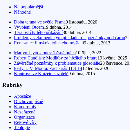
Nejpopulárnější
Náhodné
Doba temna ve světle Písma
9 listopadu, 2020
Vyvoleni Otcem
19 dubna, 2014
Trvalost čtvrtého přikázání
30 dubna, 2014
Problémy s ekumenickým překladem – poznámky pod čarou
2 
Renesance římskokatolického myšlení
9 dubna, 2013
Martyn Llyod-Jones: Těsná brána
10 října, 2022
Robert Candlish: Modlitby za hřešícího bratra
19 května, 2025
Závěrečné poznámky k problematice glosolálie
28 července, 20
Perly T. V. Moora: Zachariáš 11:4-14
12 ledna, 2026
Kontroverze Knížete kazatelů
9 dubna, 2015
Rubriky
Apostáze
Duchovní písně
Kompromis
Nezařazené
Organizace
Rekové víry
Teologie