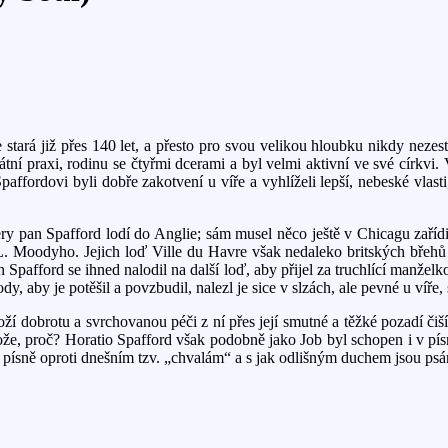
e stará již přes 140 let, a přesto pro svou velikou hloubku nikdy neze
í praxi, rodinu se čtyřmi dcerami a byl velmi aktivní ve své církvi.
ffordovi byli dobře zakotvení u víře a vyhlíželi lepší, nebeské vlasti,
ry pan Spafford lodí do Anglie; sám musel něco ještě v Chicagu zaříd
 L. Moodyho. Jejich loď Ville du Havre však nedaleko britských břehů 
n Spafford se ihned nalodil na další loď, aby přijel za truchlící manželk
y, aby je potěšil a povzbudil, nalezl je sice v slzách, ale pevné u víře
Boží dobrotu a svrchovanou péči z ní přes její smutné a těžké pozadí č
Bože, proč? Horatio Spafford však podobně jako Job byl schopen i v p
í písně oproti dnešním tzv. „chvalám“ a s jak odlišným duchem jsou psá