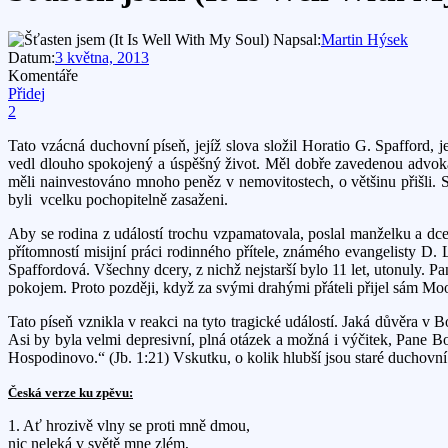
Napsal:
Martin Hýsek
Datum:
3 května, 2013
Komentáře
Přidej
2
Tato vzácná duchovní píseň, jejíž slova složil Horatio G. Spafford, j
vedl dlouho spokojený a úspěšný život. Měl dobře zavedenou advokátn
měli nainvestováno mnoho peněz v nemovitostech, o většinu přišli. Spa
byli vcelku pochopitelně zasaženi.
Aby se rodina z událostí trochu vzpamatovala, poslal manželku a dce
přítomností misijní práci rodinného přítele, známého evangelisty D.
Spaffordová. Všechny dcery, z nichž nejstarší bylo 11 let, utonuly. Pa
pokojem. Proto později, když za svými drahými přáteli přijel sám Mood
Tato píseň vznikla v reakci na tyto tragické událostí. Jaká důvěra v 
Asi by byla velmi depresivní, plná otázek a možná i výčitek, Pane 
Hospodinovo.“ (Jb. 1:21) Vskutku, o kolik hlubší jsou staré duchovn
Česká verze ku zpěvu:
1. Ať hrozivě vlny se proti mně dmou,
nic neleká v světě mne zlém,