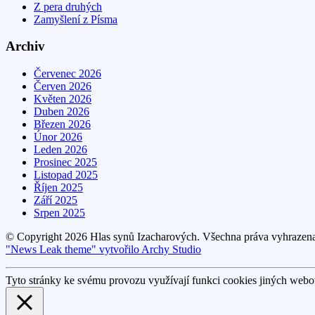
Z pera druhých
Zamyšlení z Písma
Archiv
Červenec 2026
Červen 2026
Květen 2026
Duben 2026
Březen 2026
Únor 2026
Leden 2026
Prosinec 2025
Listopad 2025
Říjen 2025
Září 2025
Srpen 2025
© Copyright 2026 Hlas synů Izacharových. Všechna práva vyhrazen
"News Leak theme" vytvořilo Archy Studio
Tyto stránky ke svému provozu využívají funkci cookies jiných webov