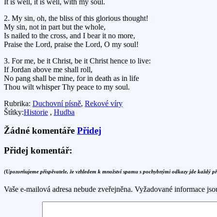
It is well, it is well, with my soul.
2. My sin, oh, the bliss of this glorious thought!
My sin, not in part but the whole,
Is nailed to the cross, and I bear it no more,
Praise the Lord, praise the Lord, O my soul!
3. For me, be it Christ, be it Christ hence to live:
If Jordan above me shall roll,
No pang shall be mine, for in death as in life
Thou wilt whisper Thy peace to my soul.
Rubrika:
Duchovní písně
,
Rekové víry
Štítky:
Historie
,
Hudba
Žádné komentáře
Přidej
Přidej komentář:
(Upozorňujeme přispěvatele, že vzhledem k množství spamu s pochybnými odkazy jde každý p
Vaše e-mailová adresa nebude zveřejněna.
Vyžadované informace js