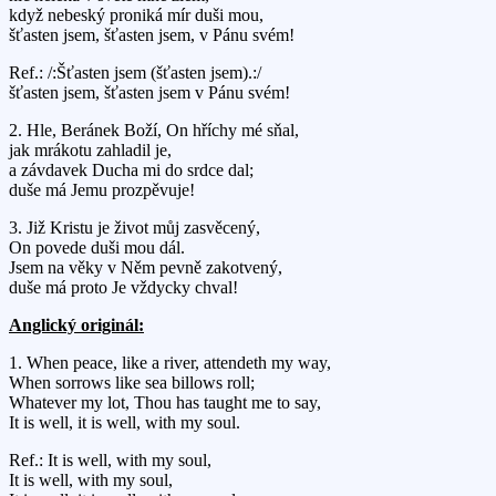
když nebeský proniká mír duši mou,
šťasten jsem, šťasten jsem, v Pánu svém!
Ref.: /:Šťasten jsem (šťasten jsem).:/
šťasten jsem, šťasten jsem v Pánu svém!
2. Hle, Beránek Boží, On hříchy mé sňal,
jak mrákotu zahladil je,
a závdavek Ducha mi do srdce dal;
duše má Jemu prozpěvuje!
3. Již Kristu je život můj zasvěcený,
On povede duši mou dál.
Jsem na věky v Něm pevně zakotvený,
duše má proto Je vždycky chval!
Anglický originál:
1. When peace, like a river, attendeth my way,
When sorrows like sea billows roll;
Whatever my lot, Thou has taught me to say,
It is well, it is well, with my soul.
Ref.: It is well, with my soul,
It is well, with my soul,