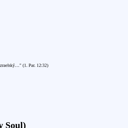
Izraelský…" (1. Par. 12:32)
y Soul)