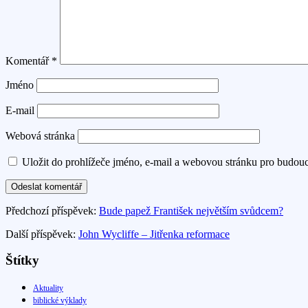
Komentář
*
Jméno
E-mail
Webová stránka
Uložit do prohlížeče jméno, e-mail a webovou stránku pro budou
Předchozí příspěvek:
Bude papež František největším svůdcem?
Další příspěvek:
John Wycliffe – Jitřenka reformace
Štítky
Aktuality
biblické výklady