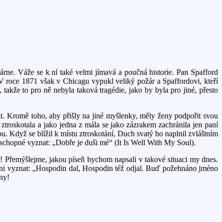
stárne. Váže se k ní také velmi jímavá a poučná historie. Pan Spafford
 V roce 1871 však v Chicagu vypukl veliký požár a Spaffordovi, kteří
 takže to pro ně nebyla taková tragédie, jako by byla pro jiné, přesto
it. Kromě toho, aby přišly na jiné myšlenky, měly ženy podpořit svou
ztroskotala a jako jedna z mála se jako zázrakem zachránila jen paní
ou. Když se blížil k místu ztroskotání, Duch svatý ho naplnil zvláštním
, schopné vyznat: „Dobře je duši mé“ (It Is Well With My Soul).
iší! Přemýšlejme, jakou píseň bychom napsali v takové situaci my dnes.
ísni vyznat: „Hospodin dal, Hospodin též odjal. Buď požehnáno jméno
ny!