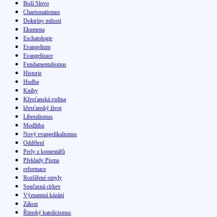
Boží Slovo
Charismatismus
Doktríny milosti
Ekumena
Eschatologie
Evangelium
Evangelizace
Fundamentalismus
Historie
Hudba
Knihy
Křesťanská rodina
křesťanský život
Liberalismus
Modlitba
Nový evangelikalismus
Oddělení
Perly z komentářů
Překlady Písma
reformace
Rozšířené omyly
Současná církev
Významná kázání
Zákon
Římský katolicismus