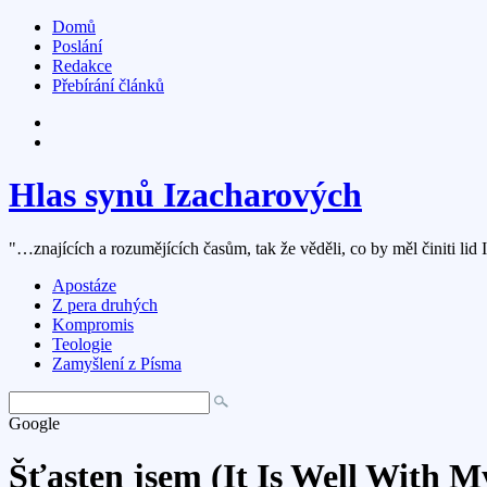
Domů
Poslání
Redakce
Přebírání článků
Hlas synů Izacharových
"…znajících a rozumějících časům, tak že věděli, co by měl činiti lid 
Apostáze
Z pera druhých
Kompromis
Teologie
Zamyšlení z Písma
Google
Šťasten jsem (It Is Well With M