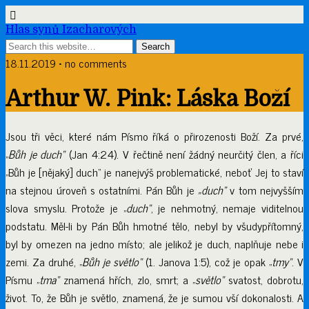
Hlas synů Izacharových
18.11.2019 • no comments
Arthur W. Pink: Láska Boží
Jsou tři věci, které nám Písmo říká o přirozenosti Boží. Za prvé,
„
Bůh je duch“
(Jan 4:24). V řečtině není žádný neurčitý člen, a říci
„Bůh je [nějaký] duch“ je nanejvýš problematické, neboť Jej to staví
na stejnou úroveň s ostatními. Pán Bůh je
„duch“
v tom nejvyšším
slova smyslu. Protože je „
duch“
, je nehmotný, nemaje viditelnou
podstatu. Měl-li by Pán Bůh hmotné tělo, nebyl by všudypřítomný,
byl by omezen na jedno místo; ale jelikož je duch, naplňuje nebe i
zemi. Za druhé, „
Bůh je světlo“
(1. Janova 1:5), což je opak „
tmy“
. V
Písmu „
tma“
znamená hřích, zlo, smrt; a „
světlo“
svatost, dobrotu,
život. To, že Bůh je světlo, znamená, že je sumou vší dokonalosti. A