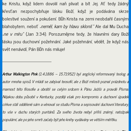
ke Kristu, když lidem dovolil naň plivat a bít Jej. Ať tedy žádný
křesťan nezpochybňuje lásku Boží, když je podávána skrze
bolestivé soužení a pokušení. Bůh Krista na zemi neobdařil časným
blahobytem, neboť „
neměl, kam by hlavu sklonil
.
“
Ale dal Mu Ducha
„
ne v míru“
(Jan 3:34). Porozumějme tedy, že hlavními dary Boží
lásku jsou duchovní požehnání. Jaké požehnání, vědět, že když nás
svět nenávidí, Pán Bůh nás miluje!
——————————–
Arthur Walkington Pink
(1.4.1886 – 15.7.1952) byl anglický reformovaný teolog a
autor mnoha spisů. V mládí se zabýval teosofií, ale z Boží milosti poznal prázdnotu a
marnost této filosofie a obrátil se celým srdcem k Pánu Ježíši a pravdě Písma.
Nějakou dobu působil v Kentucky, později však pro kompromis a duchovní úpadek
církve stál odděleně sám a věnoval se studiu Písma a sepisování duchovní literatury,
to vše v duchu starých puritánů. Za svého života nebyl příliš známý, natožpak
populární, ale po jeho smrti začaly být jeho knihy vydávány ve větším měřítku.