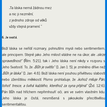
„Ta láska nemá žádnou mez
a nic ji nezmění,
z jednoho zdroje od věků
vždy stejná pramení.
“
6. Je svatá.
Boží láska se neřídí rozmary, pohnutími mysli nebo sentimentem,
ale principem. Stejně jako Jeho milost vládne ne na úkor, ale „
skrze
spravedlnost“
(Řím. 5:21), tak i Jeho láska není nikdy v rozporu s
Jeho Svatostí. To, že „
Bůh je světlo“
(1 Jan 1: 5), je zmíněno dříve než
„
Bůh je láska“
(1 Jan 4:8). Boží láska není pouhou přívětivou slabostí
nebo zženštilou měkkostí. Písmo prohlašuje, že „
kohož miluje Pán,
tohoť tresce, a švihá každého, kteréhož za syna přijímá“
(Žid. 12:6).
Pán Bůh nad hříchem nepřimhouří oči, ani ve svém vlastním lidu.
Jeho láska je čistá, nesmíšená s jakoukoliv přecitlivělou
sentimentalitou.