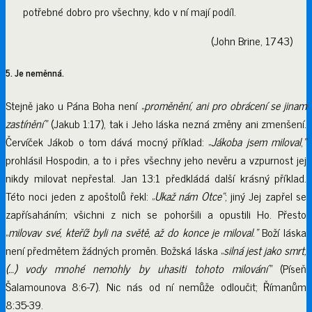
potřebné dobro pro všechny, kdo v ní mají podíl.
(John Brine, 1743)
5. Je neměnná.
Stejně jako u Pána Boha není „
proměnění, ani pro obrácení se jinam
zastínění“
(Jakub 1:17), tak i Jeho láska nezná změny ani zmenšení.
Červíček Jákob o tom dává mocný příklad: „
Jákoba jsem miloval
,
“
prohlásil Hospodin, a to i přes všechny jeho nevěru a vzpurnost jej
nikdy milovat nepřestal. Jan 13:1 předkládá další krásný příklad.
Této noci jeden z apoštolů řekl: „
Ukaž nám Otce“
; jiný Jej zapřel se
zapřísaháním; všichni z nich se pohoršili a opustili Ho. Přesto
„
milovav své, kteříž byli na světě, až do konce je miloval
.
“
Boží láska
není předmětem žádných proměn. Božská láska „
silná jest jako smrt,
(…) vody mnohé nemohly by uhasiti tohoto milování“
(Píseň
Šalamounova 8:6-7). Nic nás od ní nemůže odloučit; Římanům
8:35-39.