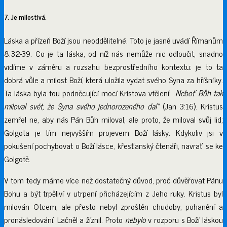
7. Je milostivá.
Láska a přízeň Boží jsou neoddělitelné. Toto je jasně uvádí Římanům
8:32-39. Co je ta láska, od níž nás nemůže nic odloučit, snadno
vidíme v záměru a rozsahu bezprostředního kontextu: je to ta
dobrá vůle a milost Boží, která uložila vydat svého Syna za hříšníky.
Ta láska byla tou podněcující mocí Kristova vtělení: „
Neboť Bůh tak
miloval svět, že Syna svého jednorozeného dal“
(Jan 3:16). Kristus
zemřel ne, aby nás Pán Bůh miloval, ale proto, že miloval svůj lid;
Golgota je tím nejvyšším projevem Boží lásky. Kdykoliv jsi v
pokušení pochybovat o Boží lásce, křesťanský čtenáři, navrať se ke
Golgotě.
V tom tedy máme více než dostatečný důvod, proč důvěřovat Pánu
Bohu a být trpěliví v utrpení přicházejícím z Jeho ruky. Kristus byl
milován Otcem, ale přesto nebyl zproštěn chudoby, pohanění a
pronásledování. Lačněl a žíznil. Proto
nebylo
v rozporu s Boží láskou