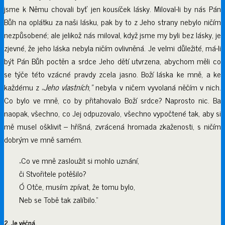
jsme k Němu chovali byť jen kousíček lásky. Miloval-li by nás Pán
Bůh na oplátku za naši lásku, pak by to z Jeho strany nebylo ničím
nezpůsobené; ale jelikož nás miloval, když jsme my byli bez lásky, je
zjevné, že jeho láska nebyla ničím ovlivněná. Je velmi důležité, má-li
být Pán Bůh poctěn a srdce Jeho dětí utvrzena, abychom měli co
se týče této vzácné pravdy zcela jasno. Boží láska ke mně, a ke
každému z „
Jeho vlastních
,
“
nebyla v ničem vyvolaná něčím v nich.
Co bylo ve mně, co by přitahovalo Boží srdce? Naprosto nic. Ba
naopak, všechno, co Jej odpuzovalo, všechno vypočtené tak, aby si
mě musel ošklivit – hříšná, zvrácená hromada zkaženosti, s ničím
dobrým ve mně samém.
„Co ve mně zasloužit si mohlo uznání,
či Stvořitele potěšilo?
Ó Otče, musím zpívat, že tomu bylo,
Neb se Tobě tak zalíbilo.“
2. Je věčná.