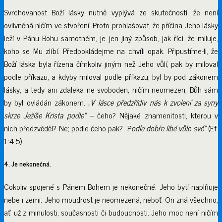
Svrchovanost Boží lásky nutně vyplývá ze skutečnosti, že není
ovlivněná ničím ve stvoření. Proto prohlašovat, že příčina Jeho lásky
leží v Pánu Bohu samotném, je jen jiný způsob, jak říci, že miluje,
koho se Mu zlíbí. Předpokládejme na chvíli opak. Připustíme-li, že
Boží láska byla řízena čímkoliv jiným než Jeho vůlí, pak by miloval
podle příkazu, a kdyby miloval podle příkazu, byl by pod zákonem
lásky, a tedy ani zdaleka ne svoboden, ničím neomezen; Bůh sám
by byl ovládán zákonem. „
V lásce předzřídiv nás k zvolení za syny
skrze Ježíše Krista podle“
– čeho? Nějaké znamenitosti, kterou v
nich předzvěděl? Ne; podle čeho pak? „P
odle dobře libé vůle své“
(Ef.
1:4-5).
4. Je nekonečná.
Cokoliv spojené s Pánem Bohem je nekonečné. Jeho bytí naplňuje
nebe i zemi. Jeho moudrost je neomezená, neboť On zná všechno,
ať už z minulosti, současnosti či budoucnosti. Jeho moc není ničím