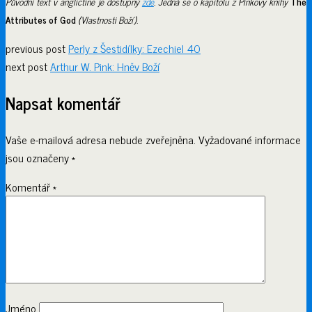
Původní text v angličtině je dostupný
zde
. Jedná se o kapitolu z Pinkovy knihy
The
Attributes of God
(Vlastnosti Boží).
previous post
Perly z Šestidílky: Ezechiel 40
next post
Arthur W. Pink: Hněv Boží
Napsat komentář
Vaše e-mailová adresa nebude zveřejněna.
Vyžadované informace
jsou označeny
*
Komentář
*
Jméno