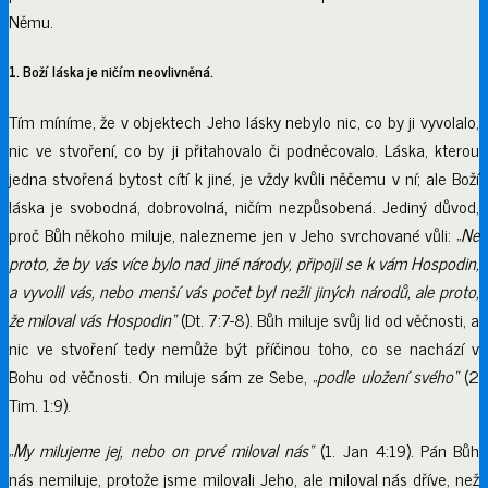
Němu.
1. Boží láska je ničím neovlivněná.
Tím míníme, že v objektech Jeho lásky nebylo nic, co by ji vyvolalo,
nic ve stvoření, co by ji přitahovalo či podněcovalo. Láska, kterou
jedna stvořená bytost cítí k jiné, je vždy kvůli něčemu v ní; ale Boží
láska je svobodná, dobrovolná, ničím nezpůsobená. Jediný důvod,
proč Bůh někoho miluje, nalezneme jen v Jeho svrchované vůli: „
Ne
proto, že by vás více bylo nad jiné národy, připojil se k vám Hospodin,
a vyvolil vás, nebo menší vás počet byl nežli jiných národů, ale proto,
že miloval vás Hospodin“
(Dt. 7:7-8). Bůh miluje svůj lid od věčnosti, a
nic ve stvoření tedy nemůže být příčinou toho, co se nachází v
Bohu od věčnosti. On miluje sám ze Sebe, „
podle uložení svého“
(2
Tim. 1:9).
„
My milujeme jej, nebo on prvé miloval nás“
(1. Jan 4:19). Pán Bůh
nás nemiluje, protože jsme milovali Jeho, ale miloval nás dříve, než