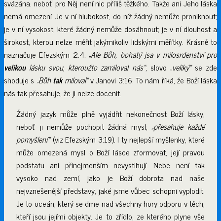
svázána. neboť pro Něj není nic příliš těžkého. Takže ani Jeho láska
nemá omezení. Je v ní hlubokost, do níž žádný nemůže proniknout;
je v ní vysokost, které žádný nemůže dosáhnout; je v ní dlouhost a
širokost, kterou nelze měřit jakýmikoliv lidskými měřítky. Krásně to
naznačuje Efezským 2:4: „
Ale Bůh, bohatý jsa v milosrdenství pro
velikou
lásku svou, kteroužto zamiloval nás“
; slovo „
veliký“
se zde
shoduje s „
Bůh
tak
miloval“
v Janovi 3:16. To nám říká, že Boží láska
nás tak přesahuje, že ji nelze docenit.
Žádný jazyk může plně vyjádřit nekonečnost Boží lásky,
neboť ji nemůže pochopit žádná mysl; „
přesahuje každé
pomyšlení“
(viz Efezským 3:19). I ty nejlepší myšlenky, které
může omezená mysl o Boží lásce zformovat, její pravou
podstatu ani přinejmenším nevystihují. Nebe není tak
vysoko nad zemí, jako je Boží dobrota nad naše
nejvznešenější představy, jaké jsme vůbec schopni vyplodit.
Je to oceán, který se dme nad všechny hory odporu v těch,
kteří jsou jejími objekty. Je to zřídlo, ze kterého plyne vše