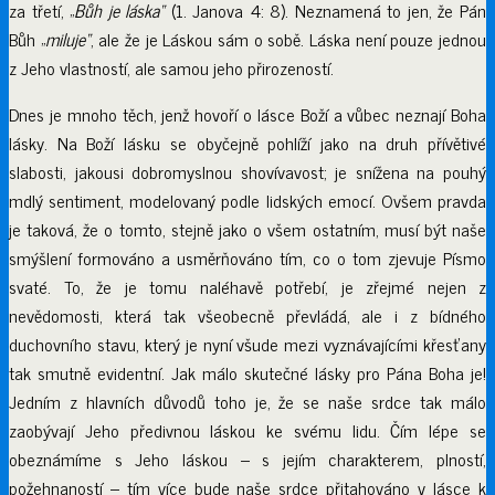
za třetí, „
Bůh je láska“
(1. Janova 4: 8). Neznamená to jen, že Pán
Bůh „
miluje“
, ale že je Láskou sám o sobě. Láska není pouze jednou
z Jeho vlastností, ale samou jeho přirozeností.
Dnes je mnoho těch, jenž hovoří o lásce Boží a vůbec neznají Boha
lásky. Na Boží lásku se obyčejně pohlíží jako na druh přívětivé
slabosti, jakousi dobromyslnou shovívavost; je snížena na pouhý
mdlý sentiment, modelovaný podle lidských emocí. Ovšem pravda
je taková, že o tomto, stejně jako o všem ostatním, musí být naše
smýšlení formováno a usměrňováno tím, co o tom zjevuje Písmo
svaté. To, že je tomu naléhavě potřebí, je zřejmé nejen z
nevědomosti, která tak všeobecně převládá, ale i z bídného
duchovního stavu, který je nyní všude mezi vyznávajícími křesťany
tak smutně evidentní. Jak málo skutečné lásky pro Pána Boha je!
Jedním z hlavních důvodů toho je, že se naše srdce tak málo
zaobývají Jeho předivnou láskou ke svému lidu. Čím lépe se
obeznámíme s Jeho láskou – s jejím charakterem, plností,
požehnaností – tím více bude naše srdce přitahováno v lásce k