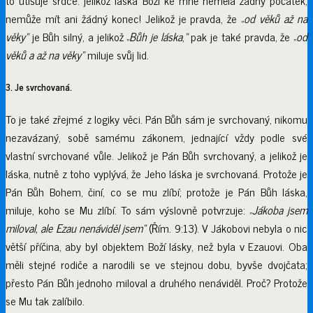
nemůže mít ani žádný konec! Jelikož je pravda, že „
od věků až na
věky“
je Bůh silný, a jelikož „
Bůh je láska
,
“
pak je také pravda, že „
od
věků a až na věky“
miluje svůj lid.
3. Je svrchovaná.
To je také zřejmé z logiky věci. Pán Bůh sám je svrchovaný, nikomu
nezavázaný, sobě samému zákonem, jednající vždy podle své
vlastní svrchované vůle. Jelikož je Pán Bůh svrchovaný, a jelikož je
láska, nutně z toho vyplývá, že Jeho láska je svrchovaná. Protože je
Pán Bůh Bohem, činí, co se mu zlíbí; protože je Pán Bůh láska,
miluje, koho se Mu zlíbí. To sám výslovně potvrzuje: „
Jákoba jsem
miloval, ale Ezau nenáviděl jsem“
(Řím. 9:13). V Jákobovi nebyla o nic
větší příčina, aby byl objektem Boží lásky, než byla v Ezauovi. Oba
měli stejné rodiče a narodili se ve stejnou dobu, byvše dvojčata;
přesto Pán Bůh jednoho miloval a druhého nenáviděl. Proč? Protože
se Mu tak zalíbilo.