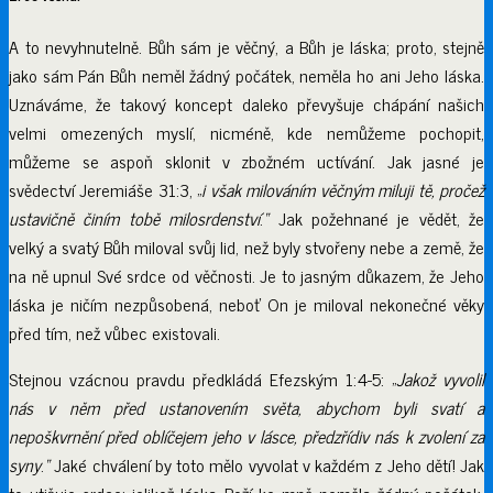
A to nevyhnutelně. Bůh sám je věčný, a Bůh je láska; proto, stejně
jako sám Pán Bůh neměl žádný počátek, neměla ho ani Jeho láska.
Uznáváme, že takový koncept daleko převyšuje chápání našich
velmi omezených myslí, nicméně, kde nemůžeme pochopit,
můžeme se aspoň sklonit v zbožném uctívání. Jak jasné je
svědectví Jeremiáše 31:3, „
i však milováním věčným miluji tě, pročež
ustavičně činím tobě milosrdenství
.
“
Jak požehnané je vědět, že
velký a svatý Bůh miloval svůj lid, než byly stvořeny nebe a země, že
na ně upnul Své srdce od věčnosti. Je to jasným důkazem, že Jeho
láska je ničím nezpůsobená, neboť On je miloval nekonečné věky
před tím, než vůbec existovali.
Stejnou vzácnou pravdu předkládá Efezským 1:4-5: „
Jakož vyvolil
nás v něm před ustanovením světa, abychom byli svatí a
nepoškvrnění před oblíčejem jeho v lásce, předzřídiv nás k zvolení za
syny
.
“
Jaké chválení by toto mělo vyvolat v každém z Jeho dětí! Jak
to utišuje srdce: jelikož láska Boží ke mně neměla žádný počátek,