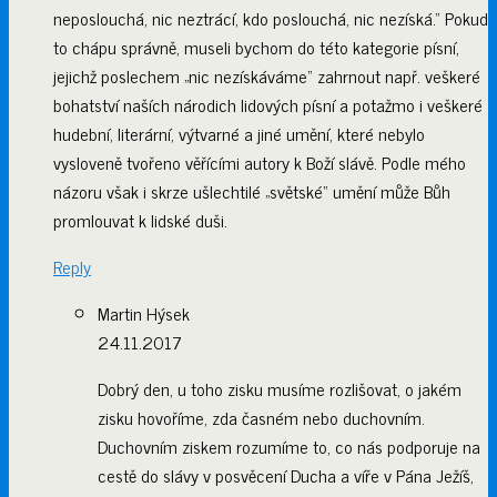
neposlouchá, nic neztrácí, kdo poslouchá, nic nezíská.“ Pokud
to chápu správně, museli bychom do této kategorie písní,
jejichž poslechem „nic nezískáváme“ zahrnout např. veškeré
bohatství naších národich lidových písní a potažmo i veškeré
hudební, literární, výtvarné a jiné umění, které nebylo
vysloveně tvořeno věřícími autory k Boží slávě. Podle mého
názoru však i skrze ušlechtilé „světské“ umění může Bůh
promlouvat k lidské duši.
Reply
Martin Hýsek
24.11.2017
Dobrý den, u toho zisku musíme rozlišovat, o jakém
zisku hovoříme, zda časném nebo duchovním.
Duchovním ziskem rozumíme to, co nás podporuje na
cestě do slávy v posvěcení Ducha a víře v Pána Ježíš,