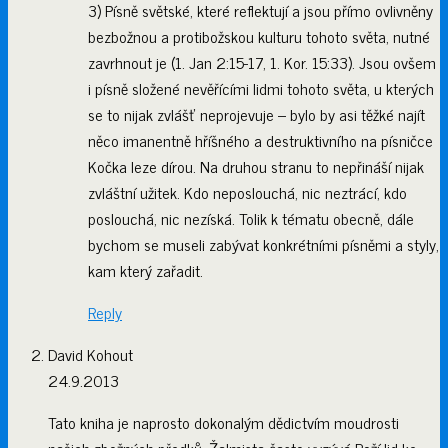
3) Písně světské, které reflektují a jsou přímo ovlivněny
bezbožnou a protibožskou kulturu tohoto světa, nutné
zavrhnout je (1. Jan 2:15-17, 1. Kor. 15:33). Jsou ovšem
i písně složené nevěřícími lidmi tohoto světa, u kterých
se to nijak zvlášť neprojevuje – bylo by asi těžké najít
něco imanentně hříšného a destruktivního na písničce
Kočka leze dírou. Na druhou stranu to nepřináší nijak
zvláštní užitek. Kdo neposlouchá, nic neztrácí, kdo
poslouchá, nic nezíská. Tolik k tématu obecně, dále
bychom se museli zabývat konkrétními písněmi a styly,
kam který zařadit.
Reply
David Kohout
24.9.2013
Tato kniha je naprosto dokonalým dědictvím moudrosti