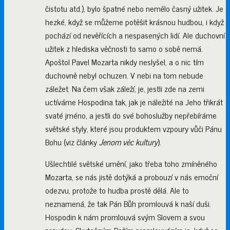
čistotu atd.), bylo špatné nebo nemělo časný užitek. Je
hezké, když se můžeme potěšit krásnou hudbou, i když
pochází od nevěřících a nespasených lidí. Ale duchovní
užitek z hlediska věčnosti to samo o sobě nemá.
Apoštol Pavel Mozarta nikdy neslyšel, a o nic tím
duchovně nebyl ochuzen. V nebi na tom nebude
záležet. Na čem však záleží, je, jestli zde na zemi
uctíváme Hospodina tak, jak je náležité na Jeho třikrát
svaté jméno, a jestli do své bohoslužby nepřebíráme
světské styly, které jsou produktem vzpoury vůči Pánu
Bohu (viz články
Jenom věc kultury
).
Ušlechtilé světské umění, jako třeba toho zmíněného
Mozarta, se nás jistě dotýká a probouzí v nás emoční
odezvu, protože to hudba prostě dělá. Ale to
neznamená, že tak Pán Bůh promlouvá k naší duši.
Hospodin k nám promlouvá svým Slovem a svou