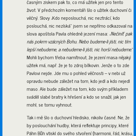
časným ziskem pak to, co má užitek jen pro tento
život. V předchozím komentáři šlo o užitek duchovní či
věčný. Slovy „Kdo neposlouchá, nic neztrácí, kdo
poslouchá, nic nezíská“ jsem se nepřímo odkazoval na
slova apoštola Pavla ohledně jezení masa: „
Nečiníť pak
nás pokrm vzácných Bohu. Nebo budeme-li jísti, nic tím
lepší nebudeme, a nebudeme-li jísti, nic horší nebudeme
.“
Mohli bychom třeba namítnout, že jezení masa nějaký
užitek má, např. že je to zdroj bílkovin. Jenže o to zde
Pavlovi nejde. Jde mu o pohled věčnosti – v nebi už
opravdu nebude záležet na tom, kdo jedl a kdo nejedl
maso. Ale bude záležet na tom, kdo svým příkladem
sváděl slabé bratry k hřešení a kdo se snažil, jak jen
mohl, se tomu vyhnout.
Tak i mě šlo o duchovní hledisko, nikoliv časné. Ne, že
by poslouchání hudby, která reflektuje principy, které
Páhn Bůh vtiskl do svého stvoření (harmonii, řád, krásu,