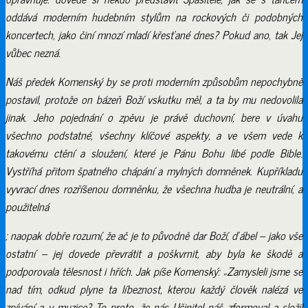
oddává moderním hudebním stylům na rockových či podobných
koncertech, jako činí mnozí mladí křesťané dnes? Pokud ano, tak Jej
vůbec nezná.
Náš předek Komenský by se proti moderním způsobům nepochybně
postavil, protože on bázeň Boží vskutku měl, a ta by mu nedovolila
jinak. Jeho pojednání o zpěvu je právě duchovní, bere v úvahu
všechno podstatné, všechny klíčové aspekty, a ve všem vede k
takovému ctění a sloužení, které je Pánu Bohu libé podle Bible.
Vystříhá přitom špatného chápání a mylných domněnek. Kupříkladu
vyvrací dnes rozříšenou domněnku, že všechna hudba je neutrální, a
použitelná
; naopak dobře rozumí, že ač je to původně dar Boží, ďábel – jako vše
ostatní – jej dovede převrátit a poškvrnit, aby byla ke škodě a
podporovala tělesnost i hřích. Jak píše Komenský: „
Zamysleli jsme se
nad tím, odkud plyne ta líbeznost, kterou každý člověk nalézá ve
zpívání a v muzice? To proto, že nás Učinitel náš zformoval a složil