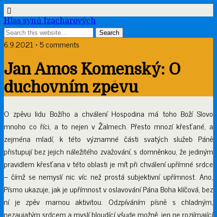
Hlas synů Izacharových
6.9.2021 • 5 comments
Jan Amos Komenský: O
duchovním zpěvu
O zpěvu lidu Božího a chválení Hospodina má toho Boží Slovo
mnoho co říci, a to nejen v Žalmech. Přesto mnozí křesťané, a
zejména mladí, k této významné části svatých služeb Páně
přistupují bez jejich náležitého zvažování, s domněnkou, že jediným
pravidlem křesťana v této oblasti je mít při chválení upřímné srdce
– čímž se nemyslí nic víc než prostá subjektivní upřímnost. Ano,
Písmo ukazuje, jak je upřímnost v oslavování Pána Boha klíčová, bez
ní je zpěv marnou aktivitou. Odzpíváním písně s chladným,
nezaujatým srdcem a myslí bloudící všude možně, jen ne rozjímající