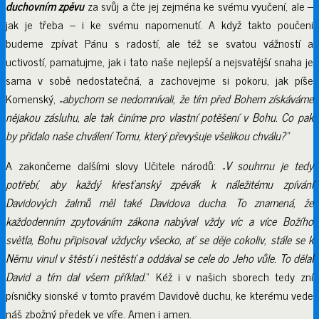
duchovním zpěvu
za svůj a čte jej zejména ke svému vyučení, ale –
jak je třeba – i ke svému napomenutí. A když takto poučeni
budeme zpívat Pánu s radostí, ale též se svatou vážností a
uctivostí, pamatujme, jak i tato naše nejlepší a nejsvatější snaha je
sama v sobě nedostatečná, a zachovejme si pokoru, jak píše
Komenský,
„abychom se nedomnívali, že tím před Bohem získáváme
nějakou zásluhu, ale tak činíme pro vlastní potěšení v Bohu. Co pak
by přidalo naše chválení Tomu, který převyšuje všelikou chválu?“
A zakončeme dalšími slovy Učitele národů: „
V souhrnu je tedy
potřebí, aby každý křesťanský zpěvák k náležitému zpívání
Davidových žalmů měl také Davidova ducha. To znamená, že
každodenním zpytováním zákona nabýval vždy víc a více Božího
světla, Bohu připisoval vždycky všecko, ať se děje cokoliv, stále se k
Němu vinul v štěstí i neštěstí a oddával se cele do Jeho vůle. To dělal
David a tím dal všem příklad.
“ Kéž i v našich sborech tedy zní
písničky sionské v tomto pravém Davidově duchu, ke kterému vede
náš zbožný předek ve víře. Amen i amen.