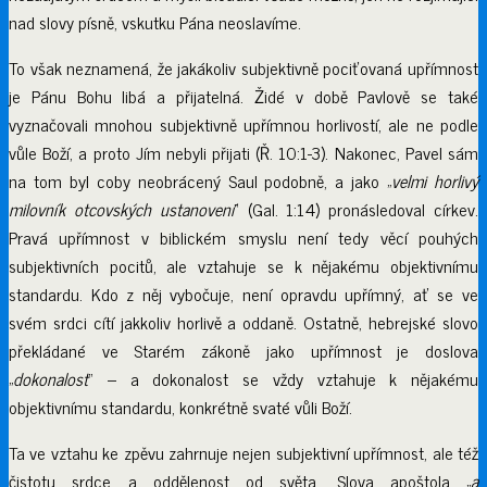
nad slovy písně, vskutku Pána neoslavíme.
To však neznamená, že jakákoliv subjektivně pociťovaná upřímnost
je Pánu Bohu libá a přijatelná. Židé v době Pavlově se také
vyznačovali mnohou subjektivně upřímnou horlivostí, ale ne podle
vůle Boží, a proto Jím nebyli přijati (Ř. 10:1-3). Nakonec, Pavel sám
na tom byl coby neobrácený Saul podobně, a jako „
velmi horlivý
milovník otcovských ustanovení
“ (Gal. 1:14) pronásledoval církev.
Pravá upřímnost v biblickém smyslu není tedy věcí pouhých
subjektivních pocitů, ale vztahuje se k nějakému objektivnímu
standardu. Kdo z něj vybočuje, není opravdu upřímný, ať se ve
svém srdci cítí jakkoliv horlivě a oddaně. Ostatně, hebrejské slovo
překládané ve Starém zákoně jako upřímnost je doslova
„
dokonalost
“ – a dokonalost se vždy vztahuje k nějakému
objektivnímu standardu, konkrétně svaté vůli Boží.
Ta ve vztahu ke zpěvu zahrnuje nejen subjektivní upřímnost, ale též
čistotu srdce a oddělenost od světa. Slova apoštola „
a