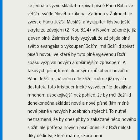
se jedná o výzvu skládat a zpívat písně Pánu Bohu ve
větším světle Nového zákona. Zatímco v Žalmech je
zvěst o Pánu Ježíši, Mesiáši a Vykupiteli lidstva ještě
skryta za závojem (2. Kor. 3:14), v Novém zákoně je již
zjeven plně. Žalmisté tedy vyzývali, že až přijde plné
světlo evangelia o vykoupení Božím, má Boží lid zpívat
píseň novou, ve které by tuto plně vyjevenou Boží
spásu vyzpíval novým a obšírnějším způsobem. A
takových písní, které hlubokým způsobem hovoří o
Pánu Ježíši a spásném díle kříže, máme již myslím
dostatek. Toto kristocentrické vysvětlení je dozajista
mnohem uspokojivější, než pohled, že by měl Boží lid
donekonečna skládat nové a nové písně (tím méně
nové písně v nových hudebních stylech). To nutně
neznamená, že by dnes již bylo zakázané něco nového
složit, ale potřeba nových písní dnes již z Boží milosti
díky dědictví, které máme, skoro není.