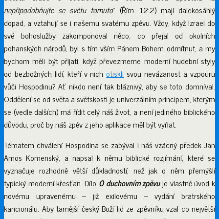
nepřipodobňujte se světu tomuto
“ (Řím. 12:2) mají dalekosáhlý
dopad, a vztahují se i našemu svatému zpěvu. Vždy, když Izrael do
své bohoslužby zakomponoval něco, co přejal od okolních
pohanských národů, byl s tím vším Pánem Bohem odmítnut, a my
bychom měli být přijati, když převezmeme moderní hudební styly
od bezbožných lidí, kteří v nich
otiskli
svou nevázanost a vzpouru
vůči Hospodinu? Ať nikdo není tak bláznivý, aby se toto domníval.
Oddělení se od světa a světskosti je univerzálním principem, kterým
se (vedle dalších) má řídit celý náš život, a není jediného biblického
důvodu, proč by náš zpěv z jeho aplikace měl být vyňat.
Tématem chválení Hospodina se zabýval i náš vzácný předek Jan
Amos Komenský, a napsal k němu biblické rozjímání, které se
vyznačuje rozhodně větší důkladností, než jak o něm přemýšlí
typický moderní křesťan. Dílo
O duchovním zpěvu
je vlastně úvod k
novému upravenému – již exilovému – vydání bratrského
kancionálu. Aby tamější český Boží lid ze zpěvníku vzal co největší