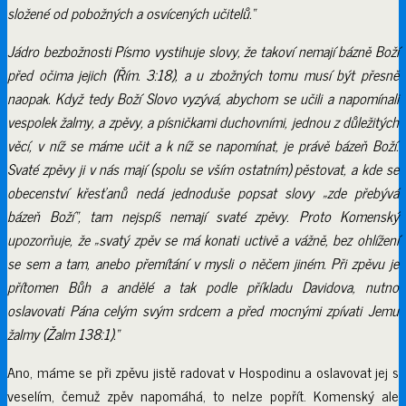
složené od pobožných a osvícených učitelů
.“
Jádro bezbožnosti Písmo vystihuje slovy, že takoví nemají bázně Boží
před očima jejich (Řím. 3:18), a u zbožných tomu musí být přesně
naopak. Když tedy Boží Slovo vyzývá, abychom se učili a napomínali
vespolek žalmy, a zpěvy, a písničkami duchovními, jednou z důležitých
věcí, v níž se máme učit a k níž se napomínat, je právě bázeň Boží.
Svaté zpěvy ji v nás mají (spolu se vším ostatním) pěstovat, a kde se
obecenství křesťanů nedá jednoduše popsat slovy „zde přebývá
bázeň Boží“, tam nejspíš nemají svaté zpěvy. Proto Komenský
upozorňuje, že „
svatý zpěv se má konati uctivě a vážně, bez ohlížení
se sem a tam, anebo přemítání v mysli o něčem jiném. Při zpěvu je
přítomen Bůh a andělé a tak podle příkladu David
ova, nutno
oslavovati Pána celým svým srdcem a před mocnými zpívati Jemu
žalmy (Žalm 138:1).“
Ano, máme se při zpěvu jistě radovat v Hospodinu a oslavovat jej s
veselím, čemuž zpěv napomáhá, to nelze popřít. Komenský ale