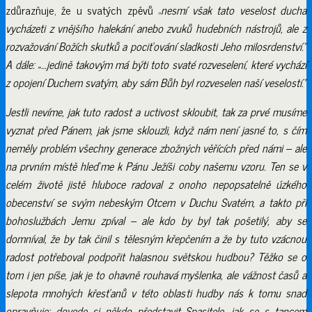
zdůrazňuje, že u svatých zpěvů „
nesmí však tato veselost ducha
vycházeti z vnějšího halekání anebo zvuků hudebních nástrojů, ale z
rozvažování Božích skutků a pociťování sladkosti Jeho milosrdenství.
“
A dále: „…
jedině takovým má býti toto svaté rozveselení, které vychází
z opojení Duchem svatým, aby sám Bůh byl rozveselen naší veselostí
.“
Jestli nevíme, jak tuto radost a uctivost skloubit, tak za prvé musíme
vyznat před Pánem, jak jsme sklouzli, když nám není jasné to, s čím
neměly problém všechny generace zbožných věřících před námi – ale
na prvním místě hleďme k Pánu Ježíši coby našemu vzoru. Ten se v
celém životě jistě hluboce radoval z onoho nepopsatelně úzkého
obecenství se svým nebeským Otcem v Duchu Svatém, a takto při
bohoslužbách Jemu zpíval – ale kdo by byl tak pošetilý, aby se
domníval, že by tak činil s tělesným křepčením a že by tuto vzácnou
radost potřeboval podpořit halasnou světskou hudbou? Těžko se o
tom i jen píše, jak je to ohavně rouhavá myšlenka, ale vážnost časů a
slepota mnohých křesťanů v této oblasti hudby nás k tomu snad
opravňuje: dovede si někdo představit Spasitele, jak se s tancem