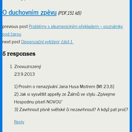
O duchovním zpěvu
(PDF,151 kB)
previous post
Problémy s ekumenickým překladem – poznámky
pod čarou
next post
Dispenzační vytržení, část 1.
5 responses
Znovuzrozený
23.9.2013
1) Prosím o nenazývání Jana Husa Mistrem (Mt 23,8)
2) Jak si vysvětlit appelly ze Žalmů ve stylu „Zpívejme
Hospodinu píseň NOVOU“
3) Zavrhnout písně světské či nezavrhnout? A když pat proč?
Reply