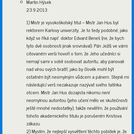
Martin Hýsek
23.9.2013
1) Mistr je vysokoškolský titul – Mistr Jan Hus byl
rektorem Karlovy univerzity. Je to tedy podobné, jako
když se říká např. doktor Edvard Beneš (ne, že bych
tyto dvě osobnosti jinak srovnával). Pán Ježíš ve vámi
citovaném verši hovoří o tom, že Jeho učedníci si
nemají sami v sobě osobovat autoritu, aby panovali
nad vírou svých bratří, jako by člověk mohl být
ostatním být neomylným vůdcem a pánem. Stejně mi
následující verš nezakazuje nazývat svého tatínka
otcem. Mistr Jan Hus dozajista nikomu není
neomylnou autoritou (jeho učení mělo ve skutečnosti
ještě mnohé nedostatky), takže nevěřím, že používání
tohoto akademického titulu je porušením Kristova
zákazu.
2) Myslím, že nejlepší vysvětlení těchto pobídek je, že