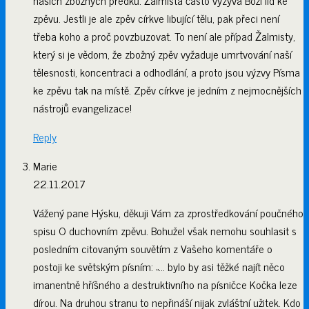
našich zbožných předků. Žalmista často vyzývá Boží lid ke
zpěvu. Jestli je ale zpěv církve libující tělu, pak přeci není
třeba koho a proč povzbuzovat. To není ale případ Žalmisty,
který si je vědom, že zbožný zpěv vyžaduje umrtvování naší
tělesnosti, koncentraci a odhodlání, a proto jsou výzvy Písma
ke zpěvu tak na místě. Zpěv církve je jedním z nejmocnějších
nástrojů evangelizace!
Reply
Marie
22.11.2017
Vážený pane Hýsku, děkuji Vám za zprostředkování poučného
spisu O duchovním zpěvu. Bohužel však nemohu souhlasit s
posledním citovaným souvětím z Vašeho komentáře o
postoji ke světským písním: „… bylo by asi těžké najít něco
imanentně hříšného a destruktivního na písničce Kočka leze
dírou. Na druhou stranu to nepřináší nijak zvláštní užitek. Kdo