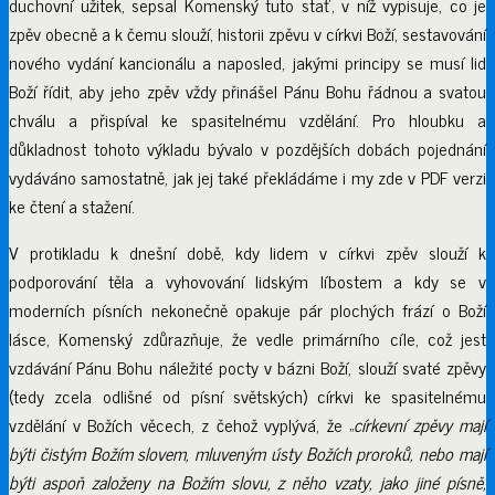
duchovní užitek, sepsal Komenský tuto stať, v níž vypisuje, co je
zpěv obecně a k čemu slouží, historii zpěvu v církvi Boží, sestavování
nového vydání kancionálu a naposled, jakými principy se musí lid
Boží řídit, aby jeho zpěv vždy přinášel Pánu Bohu řádnou a svatou
chválu a přispíval ke spasitelnému vzdělání. Pro hloubku a
důkladnost tohoto výkladu bývalo v pozdějších dobách pojednání
vydáváno samostatně, jak jej také překládáme i my zde v PDF verzi
ke čtení a stažení.
V protikladu k dnešní době, kdy lidem v církvi zpěv slouží k
podporování těla a vyhovování lidským líbostem a kdy se v
moderních písních nekonečně opakuje pár plochých frází o Boží
lásce, Komenský zdůrazňuje, že vedle primárního cíle, což jest
vzdávání Pánu Bohu náležité pocty v bázni Boží, slouží svaté zpěvy
(tedy zcela odlišné od písní světských) církvi ke spasitelnému
vzdělání v Božích věcech, z čehož vyplývá, že „
církevní zpěvy mají
býti čistým Božím slovem, mluveným ústy Božích proroků, nebo mají
býti aspoň založeny na Božím slovu, z něho vzaty, jako jiné písně,