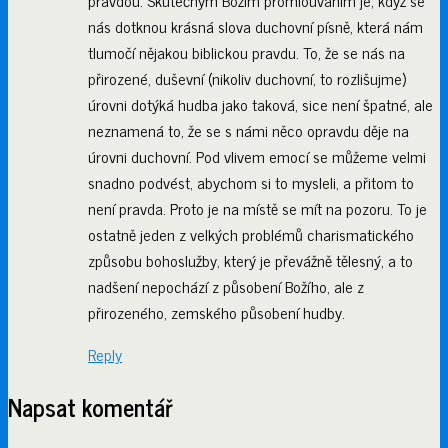
pravdou. Skutečným Božím promlouváním je, když se
nás dotknou krásná slova duchovní písně, která nám
tlumočí nějakou biblickou pravdu. To, že se nás na
přirozené, duševní (nikoliv duchovní, to rozlišujme)
úrovni dotýká hudba jako taková, sice není špatné, ale
neznamená to, že se s námi něco opravdu děje na
úrovni duchovní. Pod vlivem emocí se můžeme velmi
snadno podvést, abychom si to mysleli, a přitom to
není pravda. Proto je na místě se mít na pozoru. To je
ostatně jeden z velkých problémů charismatického
způsobu bohoslužby, který je převážně tělesný, a to
nadšení nepochází z působení Božího, ale z
přirozeného, zemského působení hudby.
Reply
Napsat komentář