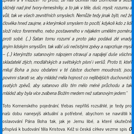
sličněji nad jiné tvory-řemeslníky, a to jak v těle, duši, mysli; rozumu a
vůli, tak ve všech zevnitřních smyslech. Nemůže tedy jinak býti, než že
člověka hned zaujme, a kterýmkoli smyslem to pocítí, kdykoli kdo z lidí
složí něco foremného, nebo postaveného v nějakém umělém poměru
proti sobě. (…) Satan tomu rozumí a proto jako podává zlé vnady
jiným lidským smyslům, tak vábí uši nečistými zpěvy a naprzňuje mysl
– (…) kterýmžto satanovým nápojem otravují a napájejí duše všichni
skladatelé zlých, modlářských a světských písní i veršů. Proto ti, kteří
milují Boha a jsou obdařeni v té částce duchem moudrosti, jsou
povinni starati se, aby mládež měla hojnost co nejlibějších duchovních
svatých zpěvů, aby satanovo dílo tím mělo méně průchodu a tak
mládež aby byla více zvábena Božím medem než satanovým jedem
.“
Toto Komenského pojednání, třebas nepříliš rozsáhlé, je tedy pro
naši dobu nanejvýš aktuální a potřebné, abychom se navrátili k
oslavování Pána Boha tak, jak je Jemu libé, a které skutečně
přispívá k budování těla Kristova. Kéž si česká církev vezme spis
O