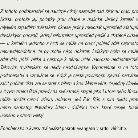
Z tohoto podobenství se naučme nikdy nezoufat nad žádnou prací pro
Krista, protože její počátky jsou chabé a malinké. Jediný kazatel v
nějakém zapadlém městském okrese, jediný misionář uprostřed zástupů
divošských pohanů, jediný reformátor uprostřed padlé a zkažené církve
— u každého jednoho z nich se může na první pohled zdát naprosto
nepravděpodobné, že by mohli něco dokázat. Lidským očím se může
zdát dílo příliš veliké a nástroje k němu užité naprosto nedostatečné.
Takovým myšlenkám se nikdy neoddávejme. Vzpomeňme si na toto
podobenství a vzmužme se. Když je cesta povinností zjevná, nemáme
začít počítat čísla, ani se radit s tělem a krví. Máme věřit, že jediný člověk
s živým zrnem Boží pravdy na své straně, stejně jako Luther nebo Knox,
může obrátit národ vzhůru nohama. Je-li Pán Bůh s ním, nikdo proti
němu neobstojí. Navzdory lidem i ďáblům zrno, které zaseje, bude
učiněno v strom veliký.
Podobenství o kvasu má ukázat
pokrok evangelia v srdci věřícího
.