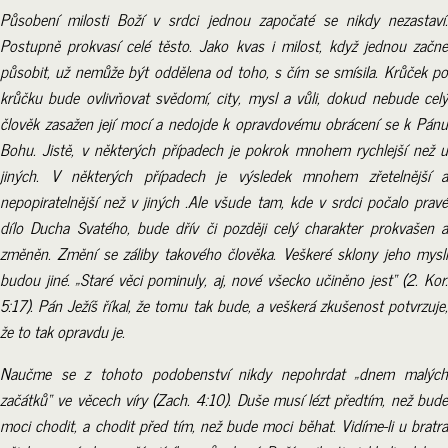
Působení milosti Boží v srdci jednou započaté se nikdy nezastaví.
Postupně prokvasí celé těsto. Jako kvas i milost, když jednou začne
působit, už nemůže být oddělena od toho, s čím se smísila. Krůček po
krůčku bude ovlivňovat svědomí, city, mysl a vůli, dokud nebude celý
člověk zasažen její mocí a nedojde k opravdovému obrácení se k Pánu
Bohu. Jistě, v některých případech je pokrok mnohem rychlejší než u
jiných. V některých případech je výsledek mnohem zřetelnější a
nepopiratelnější než v jiných .Ale všude tam, kde v srdci počalo pravé
dílo Ducha Svatého, bude dřív či později celý charakter prokvašen a
změněn. Změní se záliby takového člověka. Veškeré sklony jeho mysli
budou jiné. „Staré věci pominuly, aj, nové všecko učiněno jest“ (2. Kor.
5:17). Pán Ježíš říkal, že tomu tak bude, a veškerá zkušenost potvrzuje,
že to tak opravdu je.
Naučme se z tohoto podobenství nikdy nepohrdat „dnem malých
začátků“ ve věcech víry (Zach. 4:10). Duše musí lézt předtím, než bude
moci chodit, a chodit před tím, než bude moci běhat. Vidíme-li u bratra