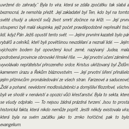
uvržené do zahrady.“ Byla to víra, která se zdála zpočátku tak slabá a
bezmocná, že nemohla přežít. Její zakladatel byl Ten, kdo byl na tomto
světě chudý a ukončil svůj život smrtí zločince na kříži. — Její první
stoupenci byli malá skupinka, jejíž počet pravděpodobně nepřesáhl tisíc
lidí, když Pán Ježíš opustil tento svět. — Jejími prvními kazateli bylo pár
rybářů a celníků, kteří byli povětšinou nevzdělaní a neznalí lidé. — Jejím
výchozím bodem byl opovržený kout země, nazývaný Judea, malá
podrobená provincie obrovské římské říše. — Její prvotní učení záměrně
vyvolávalo nepřátelství přirozeného srdce. Kristus ukřižovaný byl Židům
kamenem úrazu a Řekům bláznovstvím. — Její prvotní šíření přinášelo
jejím příznivcům pronásledování ze všech stran. Farizeové a saduceové,
Židé a pohané, nevědomí modloslužebníci a domýšliví filozofové, všichni
byli ve shodě v nenávistí a opozici vůči křesťanství. Byla to sekta, které
se všudy odpíralo. — To nejsou žádná prázdná tvrzení. Jsou to prostá
historická fakta, která nikdo nemůže popřít. Jestli někdy existovala víra,
která byla na svém začátku jako to zrnko hořčičné, pak to bylo
evangelium.