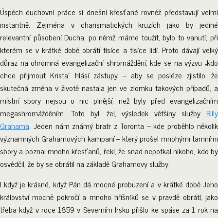
Úspěch duchovní práce si dnešní křesťané rovněž představují velmi
instantně. Zejména v charismatických kruzích jako by jediné
relevantní působení Ducha, po němž máme toužit, bylo to vanutí, při
kterém se v krátké době obrátí tisíce a tisíce lidí. Proto dávají velký
důraz na ohromná evangelizační shromáždění, kde se na výzvu „kdo
chce přijmout Krista“ hlásí zástupy – aby se posléze zjistilo, že
skutečná změna v životě nastala jen ve zlomku takových případů, a
místní sbory nejsou o nic plnější, než byly před evangelizačním
megashromážděním. Toto byl, žel, výsledek většiny služby
Billy
Grahama
. Jeden nám známý bratr z Toronta – kde proběhlo několik
významných Grahamových kampaní – který prošel mnohými tamními
sbory a poznal mnoho křesťanů, řekl, že snad nepotkal nikoho, kdo by
osvědčil, že by se obrátil na základě Grahamovy služby.
I když je krásné, když Pán dá mocné probuzení a v krátké době Jeho
království mocně pokročí a mnoho hříšníků se v pravdě obrátí, jako
třeba když v roce 1859 v Severním Irsku přišlo ke spáse za 1 rok na