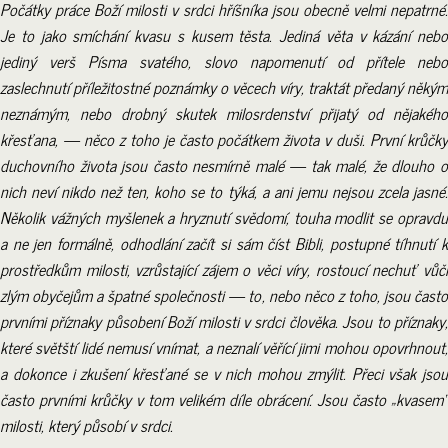
Počátky práce Boží milosti v srdci hříšníka jsou obecně velmi nepatrné.
Je to jako smíchání kvasu s kusem těsta. Jediná věta v kázání nebo
jediný verš Písma svatého, slovo napomenutí od přítele nebo
zaslechnutí příležitostné poznámky o věcech víry, traktát předaný někým
neznámým, nebo drobný skutek milosrdenství přijatý od nějakého
křesťana, — něco z toho je často počátkem života v duši. První krůčky
duchovního života jsou často nesmírně malé — tak malé, že dlouho o
nich neví nikdo než ten, koho se to týká, a ani jemu nejsou zcela jasné.
Několik vážných myšlenek a hryznutí svědomí, touha modlit se opravdu
a ne jen formálně, odhodlání začít si sám číst Bibli, postupné tíhnutí k
prostředkům milosti, vzrůstající zájem o věci víry, rostoucí nechuť vůči
zlým obyčejům a špatné společnosti — to, nebo něco z toho, jsou často
prvními příznaky působení Boží milosti v srdci člověka. Jsou to příznaky,
které světští lidé nemusí vnímat, a neznalí věřící jimi mohou opovrhnout,
a dokonce i zkušení křesťané se v nich mohou zmýlit. Přeci však jsou
často prvními krůčky v tom velikém díle obrácení. Jsou často „kvasem“
milosti, který působí v srdci.