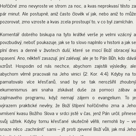
Hořčičné zrno nevyroste ve strom za noc, a kvas neprokvasí těsto za
pár minut. Ale postupně, aniž často člověk ví jak, nebo aniž to může
pozorovat, zrno vzroste a kvas zcela prostoupí to, v co byl zamíchán.
Komentář dobrého biskupa na tyto krátké verše je velmi vzácný a
povzbudivý, neboť poukazuje, jak se to slovo naplnilo v historii a jak se
plní dnes a denně v životech duší, které se mocí Boží obracejí ku
spasení. Ano, někteří zasazují, jiní zalévají, ale je to Pán Bůh, kdo dává
vzrůst. Hospodin od nás nechce, abychom zajistili výsledky, ale
abychom věrně pracovali na Jeho vinici (2. Kor. 4:4). Kdyby na to
pamatovalo více křesťanů, snad by se tak nerozšířil zhoubný
ekumenismus ani snaha získávat duše za pomoci zábav a
zajímavého programu, když nemají zájem o evangelium. To je
výrazem praktické nevěry, že Boží štípení hořčičného zrna a Jeho
vmísení kvasu Božího Slova v srdci jistě v čas, jenž Pán určil, přinese
svůj užitek. Kdyby tomu křesťané skutečně věřili, nemohli by – ve
snaze něco „zachránit“ sami – jít proti zjevené Boží vůli, jak má Jeho