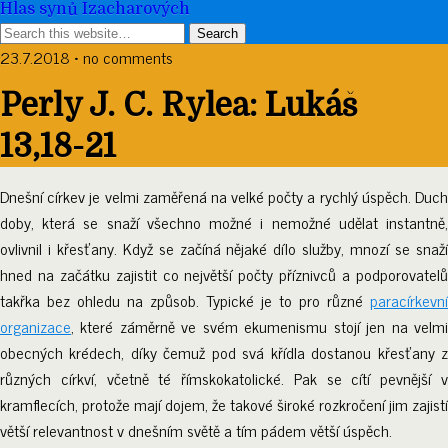
Hlas synů Izacharových
23.7.2018 • no comments
Perly J. C. Rylea: Lukáš
13,18-21
Dnešní církev je velmi zaměřená na velké počty a rychlý úspěch. Duch
doby, která se snaží všechno možné i nemožné udělat instantně,
ovlivnil i křesťany. Když se začíná nějaké dílo služby, mnozí se snaží
hned na začátku zajistit co největší počty příznivců a podporovatelů
takřka bez ohledu na způsob. Typické je to pro různé
paracírkevní
organizace
, které záměrně ve svém ekumenismu stojí jen na velmi
obecných krédech, díky čemuž pod svá křídla dostanou křesťany z
různých církví, včetně té římskokatolické. Pak se cítí pevnější v
kramflecích, protože mají dojem, že takové široké rozkročení jim zajistí
větší relevantnost v dnešním světě a tím pádem větší úspěch.