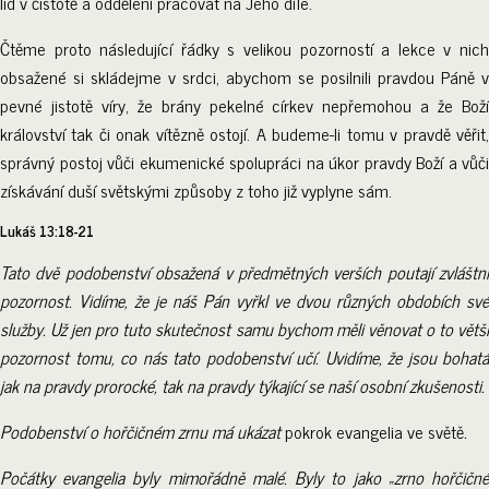
lid v čistotě a oddělení pracovat na Jeho díle.
Čtěme proto následující řádky s velikou pozorností a lekce v nich
obsažené si skládejme v srdci, abychom se posilnili pravdou Páně v
pevné jistotě víry, že brány pekelné církev nepřemohou a že Boží
království tak či onak vítězně ostojí. A budeme-li tomu v pravdě věřit,
správný postoj vůči ekumenické spolupráci na úkor pravdy Boží a vůči
získávání duší světskými způsoby z toho již vyplyne sám.
Lukáš 13:18-21
Tato dvě podobenství obsažená v předmětných verších poutají zvláštní
pozornost. Vidíme, že je náš Pán vyřkl ve dvou různých obdobích své
služby. Už jen pro tuto skutečnost samu bychom měli věnovat o to větší
pozornost tomu, co nás tato podobenství učí. Uvidíme, že jsou bohatá
jak na pravdy prorocké, tak na pravdy týkající se naší osobní zkušenosti.
Podobenství o hořčičném zrnu má ukázat
pokrok evangelia ve světě
.
Počátky evangelia byly mimořádně malé. Byly to jako „zrno hořčičné