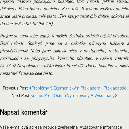
nějakou známku počínajícího působení Boží milosti, jakkoli slabou,
děkujeme Pánu Bohu a doufejme. Kvas milosti, jednou vmíšený do jeho
srdce, ještě prokvasí celé těsto. „Ten, kterýž začal dílo dobré, dokoná až
do dne Ježíše Krista“ (Fil. 1:6).
Ptejme se sami sebe, zda je v našich vlastních srdcích nějaké působení
Boží milosti. Spokojili jsme se s několika mlhavými tužbami a
přesvědčeními? Nebo jsme zakusili něco z postupného, rostoucího,
rozšiřujícího se, přibývajícího, kvasícího působení v našem vnitřním
člověku? Nespokojme s ničím jiným. Pravé dílo Ducha Svatého se nikdy
nezastaví. Prokvasí celé těsto.
Previous Post
Problémy S Ekumenickým Překladem - Překladatelé
Next Post
Kristus Před Očima Vymalovaný A Vysochaný
Napsat komentář
Vaše e-mailová adresa nebude zveřejněna.
Vyžadované informace