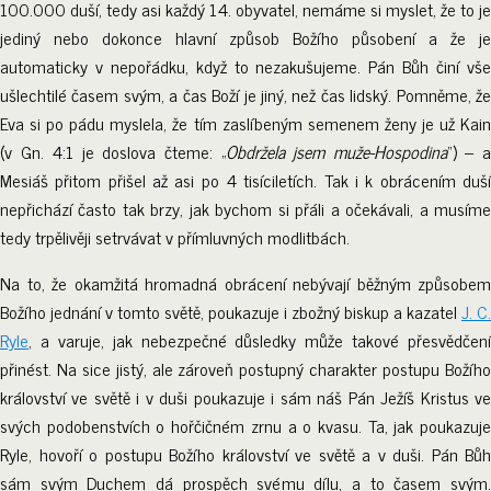
100.000 duší, tedy asi každý 14. obyvatel, nemáme si myslet, že to je
jediný nebo dokonce hlavní způsob Božího působení a že je
automaticky v nepořádku, když to nezakušujeme. Pán Bůh činí vše
ušlechtilé časem svým, a čas Boží je jiný, než čas lidský. Pomněme, že
Eva si po pádu myslela, že tím zaslíbeným semenem ženy je už Kain
(v Gn. 4:1 je doslova čteme: „
Obdržela jsem muže-Hospodina
“) – 
Mesiáš přitom přišel až asi po 4 tisíciletích. Tak i k obrácením duší
nepřichází často tak brzy, jak bychom si přáli a očekávali, a musíme
tedy trpělivěji setrvávat v přímluvných modlitbách.
Na to, že okamžitá hromadná obrácení nebývají běžným způsobem
Božího jednání v tomto světě, poukazuje i zbožný biskup a kazatel
J. C.
Ryle
, a varuje, jak nebezpečné důsledky může takové přesvědčení
přinést. Na sice jistý, ale zároveň postupný charakter postupu Božího
království ve světě i v duši poukazuje i sám náš Pán Ježíš Kristus ve
svých podobenstvích o hořčičném zrnu a o kvasu. Ta, jak poukazuje
Ryle, hovoří o postupu Božího království ve světě a v duši. Pán Bůh
sám svým Duchem dá prospěch svému dílu, a to časem svým.