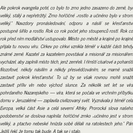
Ale pokrok evangelia poté, co bylo to zrno jedno zasazeno do země, byl
veliký, stálý a nepřetržitý. Zrno hořčičné „rostlo a učiněno bylo v strom
veliký.“ Navzdory pronásledování, odporu a násilí se křesťanství
postupně šířilo a rostlo. Rok co rok počet jeho stoupenců rostl. Rok co
rok před ním modlářství ustupovalo. Město po městě a krajině po krajině
přijala tu novou víru. Církev po církvi vznikla téměř v každé části tehdy
známé země. Kazatel za kazatelem povstával a misionář za misionářem
vycházel, aby zaplnili místo těch, jenž zemřeli. I římští císařové a pohanští
filozofové, někdy násilím a někdy přesvědčováním, se marně snažili
zastavit pokrok křesťanství. To už by se však rovnou mohli snažit
zastavit příliv vln nebo východ slunce. Za několik set let se víra
pohrdaného Nazarejského — víra, která se počala ve vrchním příbytku
domu v Jeruzalémě — zaplavila civilizovaný svět. Vyznávala ji téměř celá
Evropa, velká část Asie a celá severní Afriky. Prorocká slova našeho
podobenství se doslova naplnila: hořčičné zrnko „učiněno jest v strom
veliký, a ptactvo nebeské hnízda sobě dělali na ratolestech jeho.“ Pán
Ježíš řekl, že tomu tak bude. A tak se i stalo.