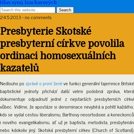
Hlas synů Izacharových
24.5.2013 • no comments
Presbyterie Skotské
presbyterní církve povolila
ordinaci homosexuálních
kazatelů
Nedlouho po
zprávě o první ženě
ve funkci generální tajemnice Britsk
baptistické jednoty přichází další velmi podobná zpráva, která
dokumentuje odpadnutí jedné z nejstarších presbyterních církví
vůbec. Vidíme, že apostáze si denominace nevybírá a pohltí každého,
kdo se vydal cestou liberalismu, Barthovy neoortodoxie a koneckonců
i nového evangelikalismu, ať už je baptista, metodista, presbyterián
nebo kdokoliv jiný. Skotská presbyterní církev (Church of Scotland),