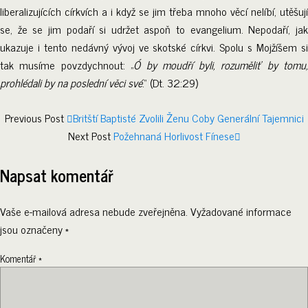
liberalizujících církvích a i když se jim třeba mnoho věcí nelíbí, utěšují
se, že se jim podaří si udržet aspoň to evangelium. Nepodaří, jak
ukazuje i tento nedávný vývoj ve skotské církvi. Spolu s Mojžíšem si
tak musíme povzdychnout: „
Ó by moudří byli, rozuměliť by tomu
prohlédali by na poslední věci své
.“ (Dt. 32:29)
Previous Post
Britští Baptisté Zvolili Ženu Coby Generální Tajemnici
Next Post
Požehnaná Horlivost Fínese
Napsat komentář
Vaše e-mailová adresa nebude zveřejněna.
Vyžadované informace
jsou označeny
*
Komentář
*