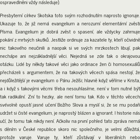
ospravedlněni vždy následuje).
Presbyterní církev Skotska toto svým rozhodnutím naprosto ignoruje.
Ukazuje to, že již nemá evangelium a nerozumí elementární zvěsti
Písma. Evangelium je dobrá zvěst o spasení, ale vždycky zahrnuje
pokání z mrtvých skutků. Jestliže ordinuje za kazatele ty, kteří očividně
nic takového neučinili a naopak si ve svých mrzkostech libují, pak
nechápe ani nejzákladnější věci. Nejedná se zde tak o okrajovou
otázku. Lidé by někdy takové věci jako ordinace žen či homosexuálů
přecházeli s argumentem, že na takových věcech spása nestojí, že
nejdůležitější je evangelium o Pánu Ježíši; hlavně když věříme v Krista,
a i když s takovými věcmi třeba nesouhlasíme, není v tom nutné být
tak radikální. Zní to hezky, ale není tomu tak. Kdo v těchto věcech
svévolně opustí jasné učení Božího Slova a myslí si, že se mu podaří
udržet si čisté evangelium, je naprostý blázen a ignorant. I historie nás
učí, že tomu tak nikdy není. Ačkoliv na první pohled tato zpráva nemá
s děním v České republice skoro nic společného, je velmi důležitá,
protože varuje. Varuje ty, kteří zůstávají v liberálních nebo