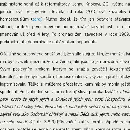
jejíž historie sahá až k reformátorovi Johnu Knoxovi, 20. května na
jednání své presbyterie otevřela od roku 2015 své kazatelny i
homosexuálům (
zdroj
). Nutno dodat, že tím jen potvrdila stávající
situaci, protože první otevřeně homosexuální kazatel byl u nich
jmenován už před 4 lety. Po ordinaci žen, zavedené v roce 1969,
překročila tato denominace další rubikon odpadnutí.
Oficiálně se presbyterie snaží tvrdit, že stále stojí za tím, že manželství
má být svazek mezi mužem a ženou, ale jsou to jen prázdná slova.
Svým posledním krokem, kterým se snažila zavděčit (extrémně)
liberálně zaměřeným sborům, homosexuální svazky zcela protibiblicky
legitimizovala. Těžko si můžeme představit, kam níž by mohla ještě
spadnout. Podivuhodně se k tomu trefují slova proroka Izaiáše: „
Juda
padl, proto že jazyk jejich a skutkové jejich jsou proti Hospodinu, k
dráždění očí slávy jeho. Nestydatost tváři jejich svědčí proti nim; hřích
zajisté svůj jako Sodomští ohlašují, a netají. Běda duši jejich, nebo sami
na sebe uvodí zlé
.“ (Iz. 3:8-9) Přirovnání platí v tomto případě zcel
doslova, protože se jedná o naprosto stejný hřích, který se rozbujel v