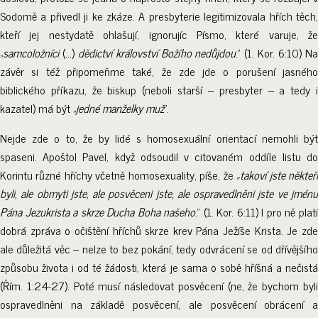
Sodomě a přivedl ji ke zkáze. A presbyterie legitimizovala hřích těch,
kteří jej nestydatě ohlašují, ignorujíc Písmo, které varuje, že
„
samcoložníci
(…)
dědictví království Božího nedůjdou
.“ (1. Kor. 6:10) N
závěr si též připomeňme také, že zde jde o porušení jasného
biblického příkazu, že biskup (neboli starší – presbyter – a tedy i
kazatel) má být „
jedné manželky muž
“.
Nejde zde o to, že by lidé s homosexuální orientací nemohli být
spaseni. Apoštol Pavel, když odsoudil v citovaném oddíle listu do
Korintu různé hříchy včetně homosexuality, píše, že
„takoví jste někteř
byli, ale obmyti jste, ale posvěceni jste, ale ospravedlněni jste ve jménu
Pána Jezukrista a skrze Ducha Boha našeho
.“ (1. Kor. 6:11) I pro ně plat
dobrá zpráva o očištění hříchů skrze krev Pána Ježíše Krista. Je zde
ale důležitá věc – nelze to bez pokání, tedy odvrácení se od dřívějšího
způsobu života i od té žádosti, která je sama o sobě hříšná a nečistá
(Řím. 1:24-27). Poté musí následovat posvěcení (ne, že bychom byli
ospravedlněni na základě posvěcení, ale posvěcení obrácení a