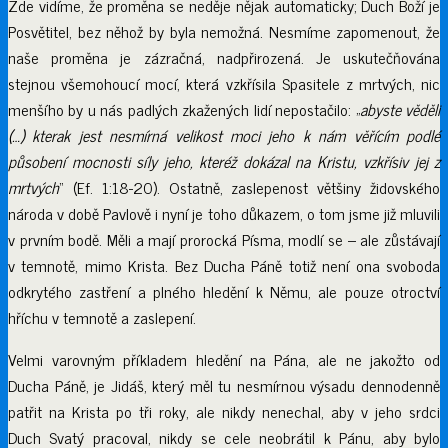
Zde vidíme, že proměna se neděje nějak automaticky; Duch Boží je
Posvětitel, bez něhož by byla nemožná. Nesmíme zapomenout, že
naše proměna je zázračná, nadpřirozená. Je uskutečňována
stejnou všemohoucí mocí, která vzkřísila Spasitele z mrtvých, nic
menšího by u nás padlých zkažených lidí nepostačilo: „
abyste věděli
(…) kterak jest nesmírná velikost moci jeho k nám věřícím podlé
působení mocnosti síly jeho, kteréž dokázal na Kristu, vzkřísiv jej z
mrtvých
“ (Ef. 1:18-20). Ostatně, zaslepenost většiny židovského
národa v době Pavlově i nyní je toho důkazem, o tom jsme již mluvili
v prvním bodě. Měli a mají prorocká Písma, modlí se – ale zůstávají
v temnotě, mimo Krista. Bez Ducha Páně totiž není ona svoboda
odkrytého zastření a plného hledění k Němu, ale pouze otroctví
hříchu v temnotě a zaslepení.
Velmi varovným příkladem hledění na Pána, ale ne jakožto od
Ducha Páně, je Jidáš, který měl tu nesmírnou výsadu dennodenně
patřit na Krista po tři roky, ale nikdy nenechal, aby v jeho srdci
Duch Svatý pracoval, nikdy se cele neobrátil k Pánu, aby bylo