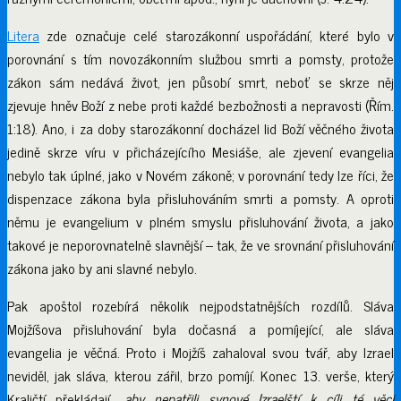
Litera
zde označuje celé starozákonní uspořádání, které bylo v
porovnání s tím novozákonním službou smrti a pomsty, protože
zákon sám nedává život, jen působí smrt, neboť se skrze něj
zjevuje hněv Boží z nebe proti každé bezbožnosti a nepravosti (Řím.
1:18). Ano, i za doby starozákonní docházel lid Boží věčného života
jedině skrze víru v přicházejícího Mesiáše, ale zjevení evangelia
nebylo tak úplné, jako v Novém zákoně; v porovnání tedy lze říci, že
dispenzace zákona byla přisluhováním smrti a pomsty. A oproti
němu je evangelium v plném smyslu přisluhování života, a jako
takové je neporovnatelně slavnější – tak, že ve srovnání přisluhování
zákona jako by ani slavné nebylo.
Pak apoštol rozebírá několik nejpodstatnějších rozdílů. Sláva
Mojžíšova přisluhování byla dočasná a pomíjející, ale sláva
evangelia je věčná. Proto i Mojžíš zahaloval svou tvář, aby Izrael
neviděl, jak sláva, kterou zářil, brzo pomíjí. Konec 13. verše, který
Kraličtí překládají „
aby nepatřili synové Izraelští
k cíli
té věci