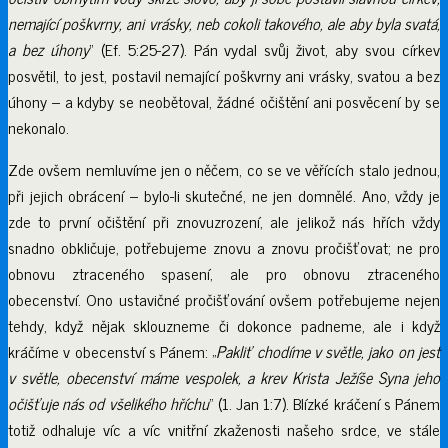
nemající poškvrny, ani vrásky, neb cokoli takového, ale aby byla svatá,
a bez úhony
“ (Ef. 5:25-27). Pán vydal svůj život, aby svou církev
posvětil, to jest, postavil nemající poškvrny ani vrásky, svatou a bez
úhony – a kdyby se neobětoval, žádné očištění ani posvěcení by se
nekonalo.
Zde ovšem nemluvíme jen o něčem, co se ve věřících stalo jednou,
při jejich obrácení – bylo-li skutečné, ne jen domnělé. Ano, vždy je
zde to první očištění při znovuzrození, ale jelikož nás hřích vždy
snadno obkličuje, potřebujeme znovu a znovu pročišťovat; ne pro
obnovu ztraceného spasení, ale pro obnovu ztraceného
obecenství. Ono ustavičné pročišťování ovšem potřebujeme nejen
tehdy, když nějak sklouzneme či dokonce padneme, ale i když
kráčíme v obecenství s Pánem: „
Pakliť chodíme v světle, jako on jest
v světle, obecenství máme vespolek, a krev Krista Ježíše Syna jeho
očišťuje nás od všelikého hříchu
“ (1. Jan 1:7). Blízké kráčení s Pánem
totiž odhaluje víc a víc vnitřní zkaženosti našeho srdce, ve stále