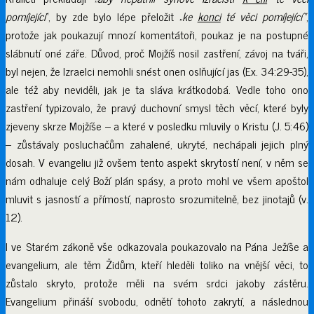
pomíjející
“, by zde bylo lépe přeložit „
ke
konci
té věci pomíjející“
,
protože jak poukazují mnozí komentátoři, poukaz je na postupné
slábnutí oné záře. Důvod, proč Mojžíš nosil zastření, závoj na tváři,
byl nejen, že Izraelci nemohli snést onen oslňující jas (Ex. 34:29-35),
ale též aby neviděli, jak je ta sláva krátkodobá. Vedle toho ono
zastření typizovalo, že pravý duchovní smysl těch věcí, které byly
zjeveny skrze Mojžíše – a které v posledku mluvily o Kristu (J. 5:46)
– zůstávaly posluchačům zahalené, ukryté, nechápali jejich plný
dosah. V evangeliu již ovšem tento aspekt skrytostí není, v něm se
nám odhaluje celý Boží plán spásy, a proto mohl ve všem apoštol
mluvit s jasností a přímostí, naprosto srozumitelně, bez jinotajů (v.
12).
I ve Starém zákoně vše odkazovala poukazovalo na Pána Ježíše a
evangelium, ale těm Židům, kteří hleděli toliko na vnější věci, to
zůstalo skryto, protože měli na svém srdci jakoby zástěru.
Evangelium přináší svobodu, odnětí tohoto zakrytí, a následnou