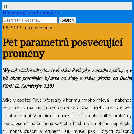
Hlas synů Izacharových
1.8.2022 • no comments
Pět parametrů posvěcující
proměny
“My pak všickni odkrytou tváří slávu Páně jako v zrcadle spatřujíce, v
týž obraz proměněni býváme od slávy v slávu, jakožto od Ducha
Páně.“ (2. Korintským 3:18)
Ačkoliv apoštol Pavel křesťany v Korintu mnoho miloval – nakonec
mezi nimi strávil minimálně dva roky služby – měl s nimi zároveň
mnoho trápení. V prvním listu musel řešit mnohé vnitřní problémy
sboru, včetně neřešeného vážného hříchu a mnohého nepořádku
při bohoslužbách; v druhém listu musel pak různými způsoby