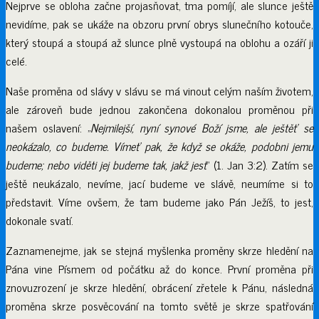
Nejprve se obloha začne projasňovat, tma pomíjí, ale slunce ještě
nevidíme, pak se ukáže na obzoru první obrys slunečního kotouče,
který stoupá a stoupá až slunce plně vystoupá na oblohu a ozáří ji
celé.
Naše proměna od slávy v slávu se má vinout celým naším životem,
ale zároveň bude jednou zakončena dokonalou proměnou při
našem oslavení: „
Nejmilejší, nyní synové Boží jsme, ale ještěť se
neokázalo, co budeme. Vímeť pak, že když se okáže, podobni jemu
budeme; nebo viděti jej budeme tak, jakž jest
“ (1. Jan 3:2). Zatím se
ještě neukázalo, nevíme, jací budeme ve slávě, neumíme si to
představit. Víme ovšem, že tam budeme jako Pán Ježíš, to jest,
dokonale svatí.
Zaznamenejme, jak se stejná myšlenka proměny skrze hledění na
Pána vine Písmem od počátku až do konce. První proměna při
znovuzrození je skrze hledění, obrácení zřetele k Pánu, následná
proměna skrze posvěcování na tomto světě je skrze spatřování