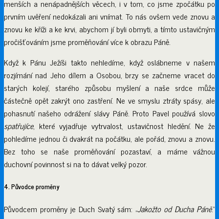
menších a nenápadnějších věcech, i v tom, co jsme zpočátku po
prvním uvěření nedokázali ani vnímat. To nás ovšem vede znovu a
znovu ke kříži a ke krvi, abychom jí byli obmyti, a tímto ustavičným
pročišťováním jsme proměňování více k obrazu Páně.
Když k Pánu Ježíši takto nehledíme, když oslábneme v našem
rozjímání nad Jeho dílem a Osobou, brzy se začneme vracet do
starých kolejí, starého způsobu myšlení a naše srdce může
částečně opět zakrýt ono zastření. Ne ve smyslu ztráty spásy, ale
pohasnutí našeho odrážení slávy Páně. Proto Pavel používá slovo
spatřujíce
, které vyjadřuje vytrvalost, ustavičnost hledění. Ne že
pohledíme jednou či dvakrát na počátku, ale pořád, znovu a znovu.
Bez toho se naše proměňování pozastaví, a máme vážnou
duchovní povinnost si na to dávat velký pozor.
4. Původce proměny
Původcem proměny je Duch Svatý sám: „
Jakožto od Ducha Páně
.“