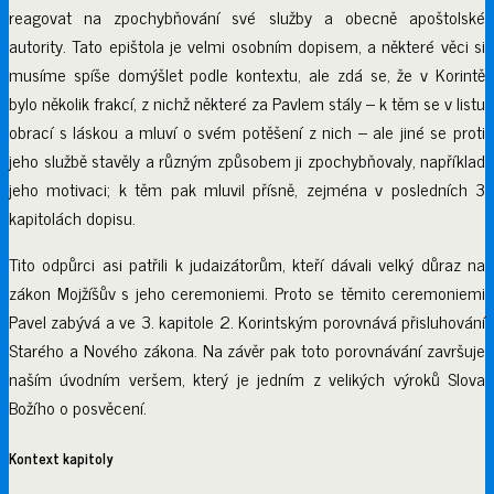
reagovat na zpochybňování své služby a obecně apoštolské
autority. Tato epištola je velmi osobním dopisem, a některé věci si
musíme spíše domýšlet podle kontextu, ale zdá se, že v Korintě
bylo několik frakcí, z nichž některé za Pavlem stály – k těm se v listu
obrací s láskou a mluví o svém potěšení z nich – ale jiné se proti
jeho službě stavěly a různým způsobem ji zpochybňovaly, například
jeho motivaci; k těm pak mluvil přísně, zejména v posledních 3
kapitolách dopisu.
Tito odpůrci asi patřili k judaizátorům, kteří dávali velký důraz na
zákon Mojžíšův s jeho ceremoniemi. Proto se těmito ceremoniemi
Pavel zabývá a ve 3. kapitole 2. Korintským porovnává přisluhování
Starého a Nového zákona. Na závěr pak toto porovnávání završuje
naším úvodním veršem, který je jedním z velikých výroků Slova
Božího o posvěcení.
Kontext kapitoly