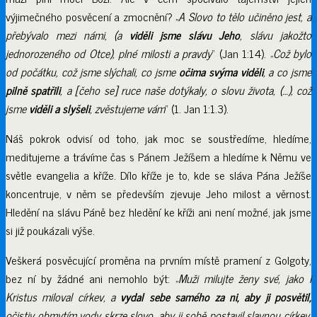
výjimečného posvěcení a zmocnění? „
A Slovo to tělo učiněno jest, a
přebývalo mezi námi, (a
viděli jsme slávu Jeho
, slávu jakožto
jednorozeného od Otce), plné milosti a pravdy
“ (Jan 1:14). „
Což bylo
od počátku, což jsme slýchali, co jsme
očima svýma viděli
, a co jsme
pilně spatřili
, a [čeho se] ruce naše dotýkaly, o slovu života, (…), což
jsme
viděli a slyšeli
, zvěstujeme vám
“ (1. Jan 1:1.3).
Náš pokrok odvisí od toho, jak moc se soustředíme, hledíme,
meditujeme a trávíme čas s Pánem Ježíšem a hledíme k Němu ve
světle evangelia a kříže. Dílo kříže je to, kde se sláva Pána Ježíše
koncentruje, v něm se především zjevuje Jeho milost a věrnost.
Hledění na slávu Páně bez hledění ke kříži ani není možné, jak jsme
si již poukázali výše.
Veškerá posvěcující proměna na prvním místě pramení z Golgoty,
bez ní by žádné ani nemohlo být: „
Muži milujte ženy své, jako i
Kristus miloval církev, a
vydal sebe samého za ni, aby ji posvětil,
očistiv obmytím vody skrze slovo, aby ji sobě postavil slavnou církev,