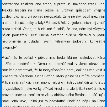
odstraněno zastření jeho srdce, a proto Jej nakonec zradil. Ano,
fyzické hledění na Pána Ježíše jej určitým způsobem vnějšně
zušlechtilo; na první pohled nevypadalo, že je nějaký rozdíl mezi ním
a ostatními učedníky, a když Pán Ježíš řekl, že jeden z nich Jej zradí,
nikdo neřekl: „Pane, to bude určitě Jidáš, že ano, nám byl vždycky
nějak podezřelý.“ Bez Ducha Svatého ovšem zůstával v jádru
neproměněn a ovládán svými tělesnými žádostmi, konkrétně
lakomství.
Vrací nás to pořád k původnímu bodu. Máme následovat Pána
Ježíše a hleděním k Němu se proměňovat v Jeho obraz, ale
musíme pamatovat, že to nevypůsobíme sami, což nás má vést k
prosení za působení Ducha Božího, který jedině nás může proměnit.
V liberálních církvích se mnoho mluví o následování Krista, Kristus
je vyzdvihován jako veliký příklad křesťana, ale jelikož nevědí nic o
pravém znovuzrození skrze víru v obětovaného Beránka a očišťující
moc Jeho krve, uniká jim to podstatné. Snaží se nějak na Pána
Ježíše hledět coby na svůj Vzor, ale bez pravého obrácení se skrze