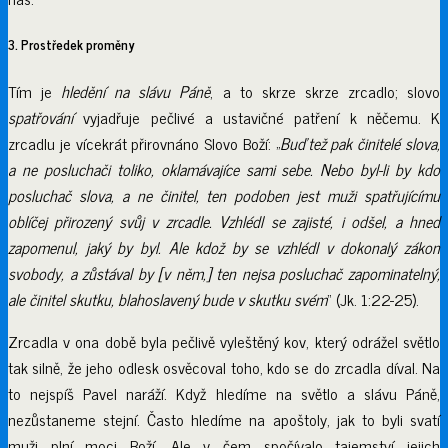
3. Prostředek proměny
Tím je
hledění na slávu Páně
, a to skrze skrze zrcadlo; slovo
spatřování
vyjadřuje pečlivé a ustavičné patření k něčemu. K
zrcadlu je vícekrát přirovnáno Slovo Boží: „
Buďtež pak činitelé slova,
a ne posluchači toliko, oklamávajíce sami sebe. Nebo byl-li by kdo
posluchač slova, a ne činitel, ten podoben jest muži spatřujícímu
oblíčej přirozený svůj v zrcadle. Vzhlédl se zajisté, i odšel, a hned
zapomenul, jaký by byl. Ale kdož by se vzhlédl v dokonalý zákon
svobody, a zůstával by [v něm,] ten nejsa posluchač zapominatelný,
ale činitel skutku, blahoslavený bude v skutku svém
“ (Jk. 1:22-25).
Zrcadla v ona době byla pečlivě vyleštěný kov, který odrážel světlo
tak silně, že jeho odlesk osvěcoval toho, kdo se do zrcadla díval. Na
to nejspíš Pavel naráží. Když hledíme na světlo a slávu Páně,
nezůstaneme stejní. Často hledíme na apoštoly, jak to byli svatí
muži plní moci Boží. Ale v čem spočívalo tajemství jejich