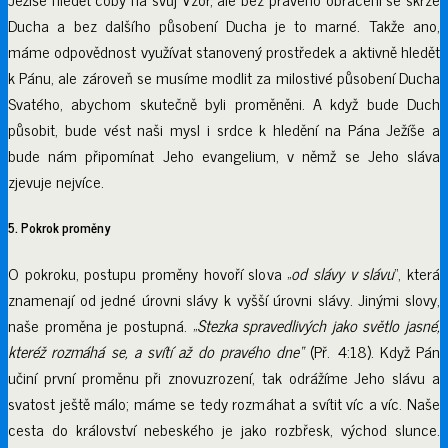
Ducha a bez dalšího působení Ducha je to marné. Takže ano,
máme odpovědnost využívat stanovený prostředek a aktivně hledět
k Pánu, ale zároveň se musíme modlit za milostivé působení Ducha
Svatého, abychom skutečně byli proměněni. A když bude Duch
působit, bude vést naši mysl i srdce k hledění na Pána Ježíše a
bude nám připomínat Jeho evangelium, v němž se Jeho sláva
zjevuje nejvíce.
5. Pokrok proměny
O pokroku, postupu proměny hovoří slova „
od slávy v slávu
“, která
znamenají od jedné úrovni slávy k vyšší úrovni slávy. Jinými slovy,
naše proměna je postupná. „
Stezka spravedlivých jako světlo jasné,
kteréž rozmáhá se, a svítí až do pravého dne“
(Př. 4:18). Když Pán
učiní první proměnu při znovuzrození, tak odrážíme Jeho slávu a
svatost ještě málo; máme se tedy rozmáhat a svítit víc a víc. Naše
cesta do království nebeského je jako rozbřesk, východ slunce.