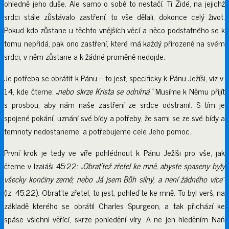
ohledně jeho duše. Ale samo o sobě to nestačí. Ti Židé, na jejichž
srdci stále zůstávalo zastření, to vše dělali, dokonce celý život.
Pokud kdo zůstane u těchto vnějších věcí a něco podstatného se k
tomu nepřidá, pak ono zastření, které má každý přirozeně na svém
srdci, v něm zůstane a k žádné proměně nedojde.
Je potřeba se obrátit k Pánu – to jest, specificky k Pánu Ježíši, viz v.
14, kde čteme: „
nebo skrze Krista se odnímá.“
Musíme k Němu přijít
s prosbou, aby nám naše zastření ze srdce odstranil. S tím je
spojené pokání, uznání své bídy a potřeby, že sami se ze své bídy a
temnoty nedostaneme, a potřebujeme cele Jeho pomoc.
První krok je tedy ve víře pohlédnout k Pánu Ježíši pro vše, jak
čteme v Izaiáši 45:22: „
Obraťtež zřetel ke mně, abyste spaseny byly
všecky končiny země; nebo Já jsem Bůh silný, a není žádného více
“
(Iz. 45:22). Obraťte zřetel, to jest, pohleďte ke mně. To byl verš, na
základě kterého se obrátil Charles Spurgeon, a tak přichází ke
spáse všichni věřící, skrze pohledění víry. A ne jen hleděním Naň