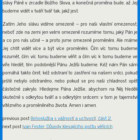
slávy Páně v zrcadle Božího Slova, a konečná proměna bude, až Jej
budeme vidět v tváří tvář tak, jakž jest.
Zatím Jeho slávu vidíme omezeně – pro naši vlastní omezenost,
neboť zde na zemi jen velmi omezeně rozumíme tomu, jaký Pán je
a co pro nás učinil – a proto jsme omezeně proměněni. Ale máme
Jej chtít vidět více a být více proměněni. Čím víc tomu budeme
rozumět, čím víc tomu budeme věřit a čím víc k tomu budeme ve
víře hledět, tím podobnější Pánu Ježíši budeme. Kéž nám Pán sám
pomáhá takto činit; kéž odstraní to zastření na našem srdci, pokud
ještě nebylo odstraněno, nebo pokud se pro naši chladnost opět
částečně zakrylo. Hledejme Pána Ježíše, abychom na Něj hleděli
skutečně s odkrytou tváří a s odkrytým srdcem: v tom je tajemství
vítězného a proměněného života. Amen i amen.
previous post
Bohoslužba s vážností a uctivostí, část 2.
next post
Ivan Foster: Důvody klesajícího počtu věřících