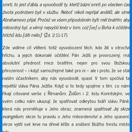
smrti, to jest ďábla, a vysvobodil ty, kteříž bázní smrti po všecken čas
života podrobeni byli v službu. Neboť nikoli nepřijal andělů, ale símě
Abrahamovo přijal. Pročež ve všem připodobněn býti měl bratřím, aby
milosrdný byl, a věrný nejvyšší kněz v tom, což [se] u Boha k očištění
hříchů lidu [díti mělo]
“ (Žd. 2:11-17).
Zde vidíme cíl vtělení, totiž vysvobození těch, kdo žili v otroctví
hříchu, a jejich dokonalé očištění. Pán Ježíš je prvorozený
,
má
absolutní přednost mezi bratřími, nejen pro svou Božskou
přirozenost – i když samozřejmé také pro ni – ale i proto, že se stal
naším účastníkem, aby nás vysvobodil, spasil. V tom spočívá ta
největší sláva Pána Ježíše. Když si to tedy spojíme s tím, co nám
říkají citované verše z Římanům, Židům i 2. listu Korintským, ve
svém celku nám ukazují, že spatřovat odkrytou tváří slávu Páně,
která nás proměňuje v Jeho obraz, znamená
spatřovat Jej skrze
evangelium
, skrze tu pravdu o Jeho milosrdenství a Jeho spasení,
skrze vylití své krve na dřevě kříže a snášení Božího trestu místo
nás.