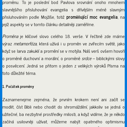
proměnu. To je poslední bod Pavlova srovnání onoho mnohem
slavnějšího přisluhování evangelia s dřívějším méně slavným
přisluhováním podle Mojžíše, totiž
proměňující moc evangelia
, na
jejíž aspekty se v tomto článku detailněji zaměříme.
Proměna
je klíčové slovo celého 18. verše. V řečtině zde máme
výraz
metamorfóza,
která užívá i u proměn ve zvířecím světě, jako
když se larva zakuklí a promění se v motýla. Náš verš ovšem hovoří
o proměně duchovní a morální, o proměně
srdce
– biblickými slovy
o posvěcení. Jedná se přitom o jeden z velikých výroků Písma na
toto důležité téma.
1. Počátek proměny
Zaznamenejme zejména, že prvním krokem není ani začít se
modlit, číst Bibli nebo chodit do shromáždění, jakkoliv se jedná o
užitečné, ba nezbytné prostředky milosti, a když vidíme, že je někdo
začíná usilovněji užívat, můžeme nabýt opatrného optimismu