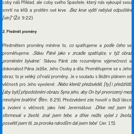
coby náš Příklad, ale coby svého Spasitele, který nás vykoupil svou
smrtí na kříži a prolitím své krve. „
Bez krve vylití nebývá odpuštění
[vin]“
(Žd. 9:22).
2. Předmět proměny
Předmětem proměny míníme to,
co
spatřujeme a
podle čeho
se
proměňujeme. „
Slávu Páně jako v zrcadle spatřujíce, v týž obraz
proměněni býváme
.“ Slávou Páně zde rozumějme výjimečnost a
dokonalost Pána Ježíše, Jeho Osoby a díla. Proměňujeme se v Jeho
obraz; to je veliký
cíl
naší proměny. Je v souladu s Božím plánem od
věčnosti pro Jeho vyvolené: „
Nebo kteréž předzvěděl, [ty] i předzřídil,
[aby byli] připodobněni obrazu Syna jeho, aby On byl prvorozený mezi
mnohými bratřími
“ (Řím. 8:29). Předzvědení zde hovoří o Boží lásce
a zvolení o věčnosti, jako řekl Jeremiášovi: „
Dříve než jsem tě
sformoval v životě, znal jsem tebe, a dříve nežlis vyšel z života,
posvětil jsem tě, za proroka národům dal jsem tebe
“ (Jer. 1:5).