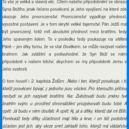
To vše je veliká a slavná věc. Cílem našeho připodobnění se obrazu
Syna Božího, jinak řečeno posvěcení, je Jeho vyvýšení, na které zde
ukazuje Jeho prvorozenství. Prvorozenství vyjadřuje přednost,
výsostné postavení. Je v tom skryté veliké tajemství: Pán Ježíš má
být prvorozený, totiž mít absolutní přednost mezi bratřími, tedy
Jeho spaseným lidem. To v posledku tedy poukazuje na
vtělení
Páně – jen díky tomu, že se stal člověkem, se může nazývat naším
bratrem. Jak zvláštní a podivuhodné, že Syn Boží se nám
připodobnil v našem lidství, abychom se my připodobnili Jemu v
Jeho svatosti.
O tom hovoří i 2. kapitola Židům: „
Nebo i ten, kterýž posvěcuje, i ti,
kteříž posvěceni bývají, z jednoho jsou všickni. Pro kteroužto příčinu
nestydí se jich nazývati bratřími, řka: Zvěstovati budu jméno tvé
bratřím svým, u prostřed shromáždění prozpěvovati budu tobě. A
opět: Já budu v něm doufati. A opět: Aj, já a dítky, kteréž dal mi Bůh.
Poněvadž tedy dítky účastnost mají těla a krve, i on též podobně
účasten jest jich, aby skrze smrt zahladil toho, kterýž má vládařství