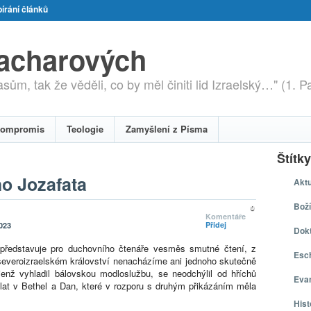
írání článků
zacharových
ům, tak že věděli, co by měl činiti lid Izraelský…" (1. P
ompromis
Teologie
Zamyšlení z Písma
Štítky
o Jozafata
Aktu
Boží
0
Komentáře
Přidej
023
Dokt
představuje pro duchovního čtenáře vesměs smutné čtení, z
Esch
V severoizraelském království nenacházíme ani jednoho skutečně
jenž vyhladil bálovskou modloslužbu, se neodchýlil od hříchů
Eva
lat v Bethel a Dan, které v rozporu s druhým přikázáním měla
Hist