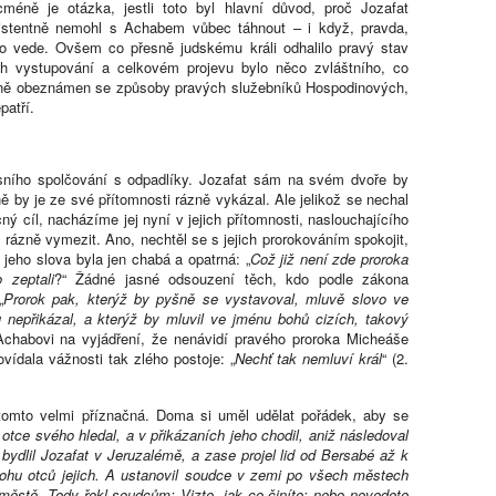
méně je otázka, jestli toto byl hlavní důvod, proč Jozafat
nzistentně nemohl s Achabem vůbec táhnout – i když, pravda,
o vede. Ovšem co přesně judskému králi odhalilo pravý stav
h vystupování a celkovém projevu bylo něco zvláštního, co
tečně obeznámen se způsoby pravých služebníků Hospodinových,
patří.
sního spolčování s odpadlíky. Jozafat sám na svém dvoře by
ě by je ze své přítomnosti rázně vykázal. Ale jelikož se nechal
ý cíl, nacházíme jej nyní v jejich přítomnosti, naslouchajícího
 rázně vymezit. Ano, nechtěl se s jejich prorokováním spokojit,
 jeho slova byla jen chabá a opatrná: „
Což již není zde proroka
 zeptali
?“ Žádné jasné odsouzení těch, kdo podle zákona
„
Prorok pak, kterýž by pyšně se vystavoval, mluvě slovo ve
nepřikázal, a kterýž by mluvil ve jménu bohů cizích, takový
 Achabovi na vyjádření, že nenávidí pravého proroka Micheáše
vídala vážnosti tak zlého postoje: „
Nechť tak nemluví král
“ (2.
 tomto velmi příznačná. Doma si uměl udělat pořádek, aby se
otce svého hledal, a v přikázaních jeho chodil, aniž následoval
 bydlil Jozafat v Jeruzalémě, a zase projel lid od Bersabé až k
Bohu otců jejich. A ustanovil soudce v zemi po všech městech
stě. Tedy řekl soudcům: Vizte, jak co činíte; nebo nevedete