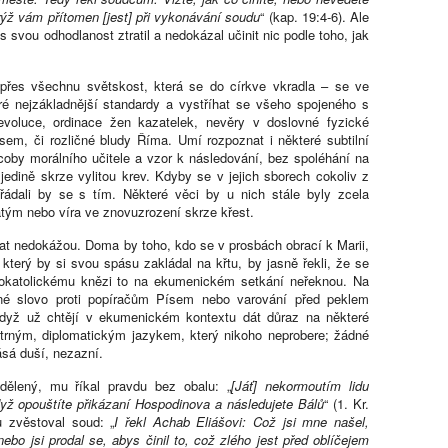
rýž vám přítomen [jest] při vykonávání soudu
“ (kap. 19:4-6). Ale
svou odhodlanost ztratil a nedokázal učinit nic podle toho, jak
 přes všechnu světskost, která se do církve vkradla – se ve
ré nejzákladnější standardy a vystříhat se všeho spojeného s
evoluce, ordinace žen kazatelek, nevěry v doslovné fyzické
sem, či rozličné bludy Říma. Umí rozpoznat i některé subtilní
oby morálního učitele a vzor k následování, bez spoléhání na
jedině skrze vylitou krev. Kdyby se v jejich sborech cokoliv z
ořádali by se s tím. Některé věci by u nich stále byly zcela
vatým nebo víra ve znovuzrození skrze křest.
t nedokážou. Doma by toho, kdo se v prosbách obrací k Marii,
který by si svou spásu zakládal na křtu, by jasně řekli, že se
skokatolickému knězi to na ekumenickém setkání neřeknou. Na
né slovo proti popíračům Písem nebo varování před peklem
dyž už chtějí v ekumenickém kontextu dát důraz na některé
atrným, diplomatickým jazykem, který nikoho neprobere; žádné
ásá duší, nezazní.
dělený, mu říkal pravdu bez obalu: „
[Jáť] nekormoutím lidu
dyž opouštíte přikázaní Hospodinova a následujete Bálů
“ (1. Kr.
u zvěstoval soud: „
I řekl Achab Eliášovi: Což jsi mne našel,
ebo jsi prodal se, abys činil to, což zlého jest před oblíčejem