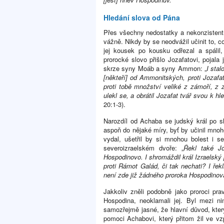
Hledání slova od Pána
Přes všechny nedostatky a nekonzistentn
vážně. Nikdy by se neodvážil učinit to, 
jej kousek po kousku odřezal a spálil,
prorocké slovo přišlo Jozafatovi, pojal
skrze syny Moáb a syny Ammon: „
I sta
[někteří] od Ammonitských, proti Jozafat
proti tobě množství veliké z zámoří, z 
ulekl se, a obrátil Jozafat tvář svou k 
20:1-3).
Narozdíl od Achaba se judský král po s
aspoň do nějaké míry, byť by učinil mnoh
vydal, ušetřil by si mnohou bolest i s
severoizraelském dvoře: „
Řekl také Jo
Hospodinovo. I shromáždil král Izraelský 
proti Rámot Galád, či tak nechati? I řekl
není zde již žádného proroka Hospodinov
Jakkoliv zněli podobně jako proroci pra
Hospodina, neoklamali jej. Byl mezi ni
samozřejmě jasné, že hlavní důvod, kter
pomoci Achabovi, který přitom žil ve vz