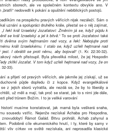
stních sborech, ale ve společném kontextu obvykle ano. V
bratří“ nedovedli k pokání a opuštění nebiblických postojů.
padlíkům na prospěchu pravých věřících nijak nezáleží. Sám o
kal uznání a spolupráci druhého krále, přestal se o něj zajímat,
 „
I řekl král Izraelský Jozafatovi: Změním já se, když půjdu k
nil se král Izraelský a jel k bitvě.
“ To se proti Jozafatovi také
cíti dvěma svým hejtmanům nad vozy, a řekl: Nebojujte proti
mému králi Izraelskému. I stalo se, když uzřeli hejtmané nad
 jest. I obrátili se proti němu, aby bojovali
“ (1. Kr. 22:30-32).
akový návrh přistoupil. Byla převeliká milost, že jej Hospodin
Tedy zkřikl Jozafat. V tom když uzřeli hejtmané nad vozy, že on
v. 32-33).
í a přijetí od pravých věřících, ale jakmile jej získají, už se
mi duchovně půjde dopředu či z kopce. Když evangelikálové
 z jejich sborů vytratila, ale nezdá se, že by to liberály a
htěli, už měli a mají, tak proč se starat, jak to s nimi jde dále,
osti před trůnem Božím. I to je veliké varování
historií musíme konstatovat, jak marná byla veškerá snaha,
vému sousedu vstříc. Nejenže nezískal Achaba pro Hospodina,
iž znovudobytí Rámot Galád. Bitvu prohráli, Achab zahynul a
otem. Podobně cíle ekumenického hnutí, i ty, které by samy v
tší vliv církev ve světě nezískala, ani neprosadila klasické