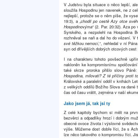
V Judstvu byla situace o něco lepší, ale
sloužila Hospodinu jen navenek, ne z celé
nejlepší, protože se o něm píše, že vysek
19:3), a „
chodil po cestě Azy otce svého
Hospodinovýma
“ (2. Par. 20:32). Aza po 
Syrského, a nezpolehl na Hospodina Bo
rozhněval se naň a dal ho do vězení. V t
své těžkou nemocí,
“, nehledal v ní Pán
syn od dřívějších dobrých otcových cest 
I na charakteru tohoto povšechně upř
nakloněn ke kompromisnímu spolčování
také skrze proroka přišlo slovo Páně:
Hospodina, milovati? Z té příčiny proti 
Královské a paralelní oddíl v knihách Let
z velikých oddílů Božího Slova na dané t
čas od času vrátit, zejména v naší ekum
Jako jsem já, tak jsi ty
Z celé kapitoly bychom si měli na prv
bezvěrci a odpadlíky hrozí i dobrým m
obecné ovoce života i výslovné svědectv
výše. Můžeme dost dobře říci, že s Ach
lze něco takového o kompromisu říci. Ji