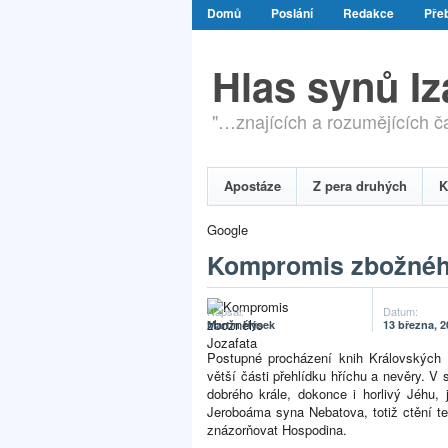
Domů
Poslání
Redakce
Přeb
Hlas synů I
"…znajících a rozumějících čas
Apostáze
Z pera druhých
K
Google
Kompromis zbožnéh
Napsal:
Datum:
Martin Hýsek
13 března, 2
Postupné procházení knih Královských 
větší části přehlídku hříchu a nevěry. 
dobrého krále, dokonce i horlivý Jéhu, 
Jeroboáma syna Nebatova, totiž ctění te
znázorňovat Hospodina.