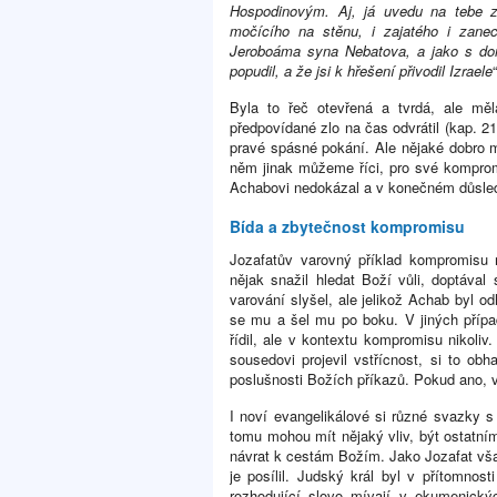
Hospodinovým. Aj, já uvedu na tebe 
močícího na stěnu, i zajatého i zan
Jeroboáma syna Nebatova, a jako s do
popudil, a že jsi k hřešení přivodil Izraele
Byla to řeč otevřená a tvrdá, ale mě
předpovídané zlo na čas odvrátil (kap. 21
pravé spásné pokání. Ale nějaké dobro m
něm jinak můžeme říci, pro své komprom
Achabovi nedokázal a v konečném důsled
Bída a zbytečnost kompromisu
Jozafatův varovný příklad kompromisu 
nějak snažil hledat Boží vůli, doptáva
varování slyšel, ale jelikož Achab byl 
se mu a šel mu po boku. V jiných příp
řídil, ale v kontextu kompromisu nikol
sousedovi projevil vstřícnost, si to ob
poslušnosti Božích příkazů. Pokud ano, v
I noví evangelikálové si různé svazky s
tomu mohou mít nějaký vliv, být ostatn
návrat k cestám Božím. Jako Jozafat vša
je posílil. Judský král byl v přítomnos
rozhodující slovo mívají v ekumenickýc