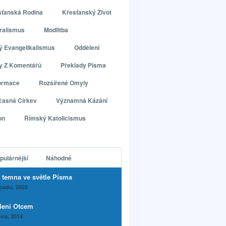
sťanská Rodina
Křesťanský Život
ralismus
Modlitba
ý Evangelikalismus
Oddělení
ly Z Komentářů
Překlady Písma
ormace
Rozšířené Omyly
časná Církev
Významná Kázání
on
Římský Katolicismus
pulárnější
Náhodné
 temna ve světle Písma
opadu, 2020
leni Otcem
na, 2014