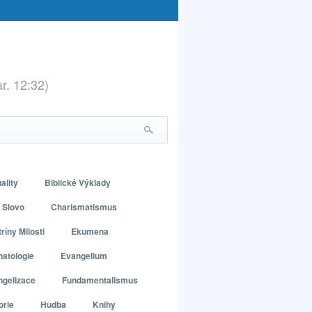
ar. 12:32)
ality
Biblické Výklady
 Slovo
Charismatismus
ríny Milosti
Ekumena
atologie
Evangelium
ngelizace
Fundamentalismus
orie
Hudba
Knihy