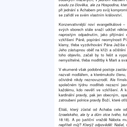
soudu za člověka, ale za Hospodina, kte
při jednání s Achabem pro svůj kompromis 
se zařídil ve svém vlastním království.
Konzervativnější noví evangelikálové –
svých sborech stále snaží udržet někte
naprostým odpadnutím, jako přijímání 
vzkříšení Páně, popírání neomylnosti Pí
klamy, třeba vyzdvihování Pána Ježíše c
Jeho zástupnou oběť na kříži a očištění 
toho objevilo, začali by to řešit a vyp
nemyslitelné, třeba modlitby k Marii a s
V ekumeně však podobné postoje zastáva
nazvali modlářem, a kterémukoliv členu, 
očividně nikdy neznovuzrodil. Ale řím
společném týdnu modliteb nezazní jas
každému, kdo nevěří ve vzkříšení. A k
kardinální pravdy, pak jen obecným, op
zatroubení polnice pravdy Boží, které otř
Eliáš, který zůstal od Achaba cele od
Izraelského, ale ty a dům otce tvého, k
18:18). A po justiční vraždě Nábota m
nepříteli můj? Kterýž odpověděl: Našel, n