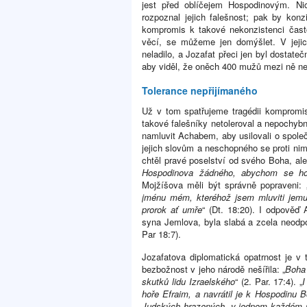
jest před oblíčejem Hospodinovým. Nic
rozpoznal jejich falešnost; pak by ko
kompromis k takové nekonzistenci čast
věcí, se můžeme jen domýšlet. V jejic
neladilo, a Jozafat přeci jen byl dosta
aby viděl, že oněch 400 mužů mezi ně ne
Tolerance nepřijímaného
Už v tom spatřujeme tragédii kompromi
takové falešníky netoleroval a nepochybn
namluvit Achabem, aby usilovali o společn
jejich slovům a neschopného se proti nim
chtěl pravé poselství od svého Boha, ale
Hospodinova žádného, abychom se ho
Mojžíšova měli být správně popraveni: 
jménu mém, kteréhož jsem mluviti jemu 
prorok ať umře
“ (Dt. 18:20). I odpověď
syna Jemlova, byla slabá a zcela neodpo
Par 18:7).
Jozafatova diplomatická opatrnost je v
bezbožnost v jeho národě nešířila: „
Boha 
skutků lidu Izraelského
“ (2. Par. 17:4). „
I
hoře Efraim, a navrátil je k Hospodinu 
Judských hrazených, v jednom každém mě