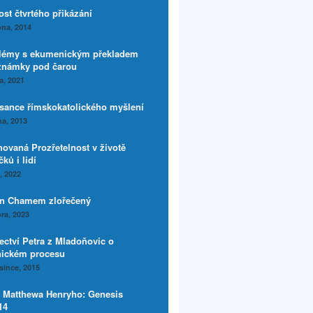
ost čtvrtého přikázání
na, 2014
lémy s ekumenickým překladem
známky pod čarou
a, 2021
sance římskokatolického myšlení
a, 2013
hovaná Prozřetelnost v životě
ků i lidí
í, 2022
n Chamem zlořečený
ra, 2023
ectví Petra z Mladoňovic o
nickém procesu
since, 2015
y Matthewa Henryho: Genesis
14