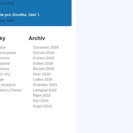
vna, 2018
a pro člověka, část 1.
na, 2024
ky
Archiv
áze
Červenec 2026
vní písně
Červen 2026
romis
Květen 2026
azené
Duben 2026
izace
Březen 2026
é víry
Únor 2026
gie
Leden 2026
a druhých
Prosinec 2025
lení z Písma
Listopad 2025
Říjen 2025
Září 2025
Srpen 2025