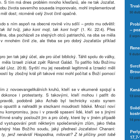
m. S tím má dnes problém mnoho křesťanů, ale ne tak Jozafat.
Trval
sobu života severního souseda imponovalo, mohl implementovat
30 dub
 měl dost; nicméně celý život činil opačně.
do s ním aspoň na obecné rovině víru sdílí – proto mu odvětil:
Prob
ak lid tvůj, jako koni moji, tak koni tvoji
“ (1. Kr. 22:4). Přes
– po
dina, oba pocházeli ze stejných otců patriarchů, na oba se měla
2 srpn
v mnohém činil zle, ale třeba se pro dobrý Jozafatův příklad
Rene
9 dubn
ro jen tak jaký účel, ale pro účel biblický. Táhli spolu do války,
á měla Izraeli získat zpět Rámot Galád. To patřilo lidu Božímu
Svrc
ád (Joz. 20:8). Syrští mu jej nesebrali legitimně a Izraelci měli
Brouč
lností by zbožný král při takové misi mohl počítat s Boží pomocí
12 zář
m z novoevangelikálních kruhů, kteří se v ekumeně spojují s
Kaná
dokonce i protestanty. S takovými, kteří mohou i patřit do
13 úno
v pravdě, podobně jako Achab byl technicky vzato synem
opustili a nahradili je stezkami moudrosti lidské. Mnozí noví
Svěd
mu kompromisu, jsou i v pravdě spasení lidé, kteří se s jinými
kost
přímné snahy posloužit jim a pro účely, které by v jiném případě
14 pro
lad vystupování proti některým společenským zlům, jako třeba
stejný hlas Božího soudu, jaký přednesl Jozafatovi Chanani:
Perl
y, jenž nenávidí Hospodina, milovati? Z té příčiny proti tobě
17,7-