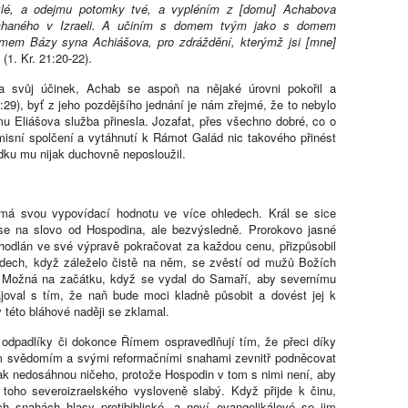
zlé, a odejmu potomky tvé, a vypléním z [domu] Achabova
echaného v Izraeli. A učiním s domem tvým jako s domem
mem Bázy syna Achiášova, pro zdráždění, kterýmž jsi [mne]
“ (1. Kr. 21:20-22).
la svůj účinek, Achab se aspoň na nějaké úrovni pokořil a
:29), byť z jeho pozdějšího jednání je nám zřejmé, že to nebylo
u Eliášova služba přinesla. Jozafat, přes všechno dobré, co o
isní spolčení a vytáhnutí k Rámot Galád nic takového přinést
ku mu nijak duchovně neposloužil.
má svou vypovídací hodnotu ve více ohledech. Král se sice
l se na slovo od Hospodina, ale bezvýsledně. Prorokovo jasné
odhodlán ve své výpravě pokračovat za každou cenu, přizpůsobil
adech, když záleželo čistě na něm, se zvěstí od mužů Božích
iv. Možná na začátku, když se vydal do Samaří, aby severnímu
hajoval s tím, že naň bude moci kladně působit a dovést jej k
 této bláhové naději se zklamal.
 odpadlíky či dokonce Římem ospravedlňují tím, že přeci díky
ím svědomím a svými reformačními snahami zevnitř podněcovat
k nedosáhnou ničeho, protože Hospodin v tom s nimi není, aby
ti toho severoizraelského vysloveně slabý. Když přijde k činu,
h snahách hlasy protibiblické, a noví evangelikálové se jim