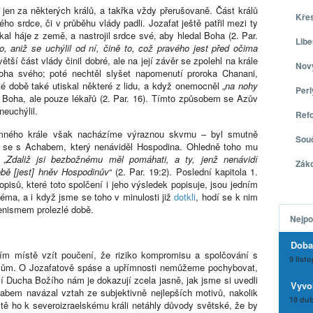
 jen za některých králů, a takřka vždy přerušovaně. Část králů
Kře
ho srdce, či v průběhu vlády padli. Jozafat ještě patřil mezi ty
al háje z země, a nastrojil srdce své, aby hledal Boha (2. Par.
Libe
, aniž se uchýlil od ní, čině to, což pravého jest před očima
větší část vlády činil dobré, ale na její závěr se zpolehl na krále
Nov
ha svého; poté nechtěl slyšet napomenutí proroka Chanani,
é době také utiskal některé z lidu, a když onemocněl „
na nohy
Per
a Boha, ale pouze lékařů (2. Par. 16). Tímto způsobem se Azův
neuchýlil.
Ref
ímného krále však nacházíme výraznou skvrnu – byl smutně
Sou
 se s Achabem, který nenáviděl Hospodina. Ohledně toho mu
 „
Zdaliž jsi bezbožnému měl pomáhati, a ty, jenž nenávidí
Zák
tobě [jest] hněv Hospodinův
“ (2. Par. 19:2). Poslední kapitola 1.
opisů, které toto spolčení i jeho výsledek popisuje, jsou jedním
éma, a i když jsme se toho v minulosti již
dotkli
, hodí se k nim
enismem prolezlé době.
Nejpo
Doba
ním místě vzít poučení, že riziko kompromisu a spolčování s
9 list
užům. O Jozafatově spáse a upřímnosti nemůžeme pochybovat,
í Ducha Božího nám je dokazují zcela jasně, jak jsme si uvedli
Vyvo
abem navázal vztah ze subjektivně nejlepších motivů, nakolik
19 dub
stě ho k severoizraelskému králi netáhly důvody světské, že by