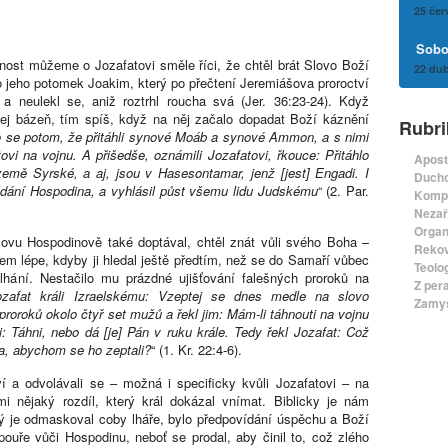
25 čer
Sobot
ost můžeme o Jozafatovi směle říci, že chtěl brát Slovo Boží
22 dub
co jeho potomek Joakim, který po přečtení Jeremiášova proroctví
 a neulekl se, aniž roztrhl roucha svá (Jer. 36:23-24). Když
a jej bázeň, tím spíš, když na něj začalo dopadat Boží káznění
Rubri
lo se potom, že přitáhli synové Moáb a synové Ammon, a s nimi
ovi na vojnu. A přišedše, oznámili Jozafatovi, řkouce: Přitáhlo
Apost
země Syrské, a aj, jsou v Hasesontamar, jenž [jest] Engadi. I
Ducho
hledání Hospodina, a vyhlásil půst všemu lidu Judskému
“ (2. Par.
Komp
Nezař
Organ
lovu Hospodinově také doptával, chtěl znát vůli svého Boha –
Rekov
em lépe, kdyby ji hledal ještě předtím, než se do Samaří vůbec
Teolo
elhání. Nestačilo mu prázdné ujišťování falešných proroků na
Z per
zafat králi Izraelskému: Vzeptej se dnes medle na slovo
Zamyš
proroků okolo čtyř set mužů a řekl jim: Mám-li táhnouti na vojnu
i: Táhni, nebo dá [je] Pán v ruku krále. Tedy řekl Jozafat: Což
a, abychom se ho zeptali?
“ (1. Kr. 22:4-6).
ví a odvolávali se – možná i specificky kvůli Jozafatovi – na
mi nějaký rozdíl, který král dokázal vnímat. Biblicky je nám
ý je odmaskoval coby lháře, bylo předpovídání úspěchu a Boží
pouře vůči Hospodinu, neboť se prodal, aby činil to, což zlého