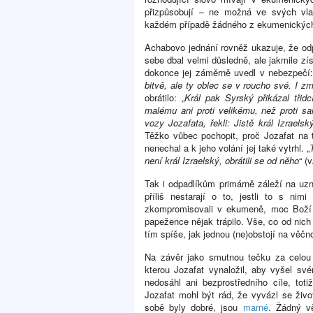
přizpůsobují – ne možná ve svých vla
každém případě žádného z ekumenických „
Achabovo jednání rovněž ukazuje, že od
sebe dbal velmi důsledně, ale jakmile zís
dokonce jej záměrně uvedl v nebezpečí:
bitvě, ale ty oblec se v roucho své. I změ
obrátilo: „
Král pak Syrský přikázal třid
malému ani proti velikému, než proti sa
vozy Jozafata, řekli: Jistě král Izraelský
Těžko vůbec pochopit, proč Jozafat na t
nenechal a k jeho volání jej také vytrhl. „
není král Izraelský, obrátili se od něho
“ (
Tak i odpadlíkům primárně záleží na uznán
příliš nestarají o to, jestli to s ni
zkompromisovali v ekumeně, moc Boží se
papežence nějak trápilo. Vše, co od nich c
tím spíše, jak jednou (ne)obstojí na věčn
Na závěr jako smutnou tečku za celou 
kterou Jozafat vynaložil, aby vyšel s
nedosáhl ani bezprostředního cíle, tot
Jozafat mohl být rád, že vyvázl se živ
sobě byly dobré, jsou
marné
. Žádný vě