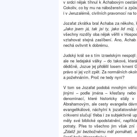
v srdci nějak tíhnul k Achabovým cestá
Cokoliv, co by mu na náboženství a způ
i v Jeruzalémě, civilních pravomocí na to
Jozafat zkrátka bral Achaba za někoho, k
„
Jako jsem já, tak jsi ty, jako lid můj, t
všechny rozdíly oba nějak věřili v Hospo
vztahovat stejná zaslíbení. Ano, Achab 
nechá ovlivnit k dobrému.
Judský král se s tím izraelským nespojil p
ale ne ledajaké války – do takové, kter
dědičně, Jozue jej přidělil losem kmeni G
právo si jej vzít zpět. Za normálních oko
a požehnáním. Proč ne tedy nyní?
V tom se Jozafat podobá mnohým věřící
jinými – podle jména – křesťany nebo 
denominací, které historicky stály 
Abrahamovým, ale cesty evangelia dávno 
evangelikálové, náchylní k jozafatovské
církvemi slučují třeba i ze subjektivně u
měly své biblické opodstatnění, napřík
potraty. Přes to všechno jim však zní 
„
Zdaliž jsi bezbožnému měl pomáhati, a t
[jest] hněv Hospodinův.
“