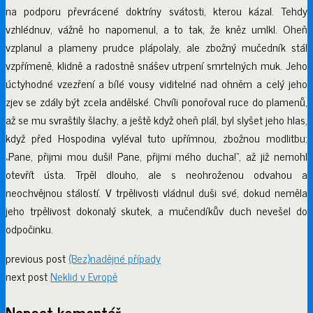
na podporu převrácené doktríny svátosti, kterou kázal. Tehdy
vzhlédnuv, vážně ho napomenul, a to tak, že kněz umlkl. Oheň
vzplanul a plameny prudce plápolaly, ale zbožný mučedník stál
vzpřímeně, klidně a radostně snášev utrpení smrtelných muk. Jeho
úctyhodné vzezření a bílé vousy viditelné nad ohněm a celý jeho
zjev se zdály být zcela andělské. Chvíli ponořoval ruce do plamenů,
až se mu svraštily šlachy, a ještě když oheň plál, byl slyšet jeho hlas,
když před Hospodina vyléval tuto upřímnou, zbožnou modlitbu:
„Pane, přijmi mou duši! Pane, přijmi mého ducha!“, až již nemohl
otevřít ústa. Trpěl dlouho, ale s neohroženou odvahou a
neochvějnou stálostí. V trpělivosti vládnul duši své, dokud neměla
jeho trpělivost dokonalý skutek, a mučendíkův duch nevešel do
odpočinku.
previous post
(Bez)nadějné případy
next post
Neklid v Evropě
Napsat komentář