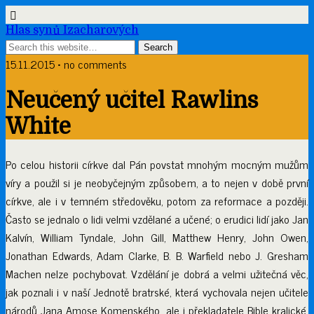
Hlas synů Izacharových
15.11.2015 • no comments
Neučený učitel Rawlins
White
Po celou historii církve dal Pán povstat mnohým mocným mužům
víry a použil si je neobyčejným způsobem, a to nejen v době první
církve, ale i v temném středověku, potom za reformace a později.
Často se jednalo o lidi velmi vzdělané a učené; o erudici lidí jako Jan
Kalvín, William Tyndale, John Gill, Matthew Henry, John Owen,
Jonathan Edwards, Adam Clarke, B. B. Warfield nebo J. Gresham
Machen nelze pochybovat. Vzdělání je dobrá a velmi užitečná věc,
jak poznali i v naší Jednotě bratrské, která vychovala nejen učitele
národů Jana Amose Komenského, ale i překladatele Bible kralické.