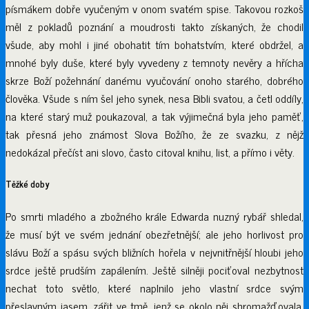
písmákem dobře vyučeným v onom svatém spise. Takovou rozkoš
měl z pokladů poznání a moudrosti takto získaných, že chodil
všude, aby mohl i jiné obohatit tím bohatstvím, které obdržel, a
mnohé byly duše, které byly vyvedeny z temnoty nevěry a hřícha
skrze Boží požehnání danému vyučování onoho starého, dobrého
člověka. Všude s ním šel jeho synek, nesa Bibli svatou, a četl oddíly,
na které starý muž poukazoval, a tak výjimečná byla jeho paměť,
tak přesná jeho známost Slova Božího, že ze svazku, z nějž
nedokázal přečíst ani slovo, často citoval knihu, list, a přímo i věty.
Těžké doby
Po smrti mladého a zbožného krále Edwarda nuzný rybář shledal,
že musí být ve svém jednání obezřetnější; ale jeho horlivost pro
slávu Boží a spásu svých bližních hořela v nejvnitřnější hloubi jeho
srdce ještě prudším zapálením. Ještě silněji pociťoval nezbytnost
nechat toto světlo, které naplnilo jeho vlastní srdce svým
přeslavným jasem, zářit ve tmě, jenž se okolo něj shromažďovala.