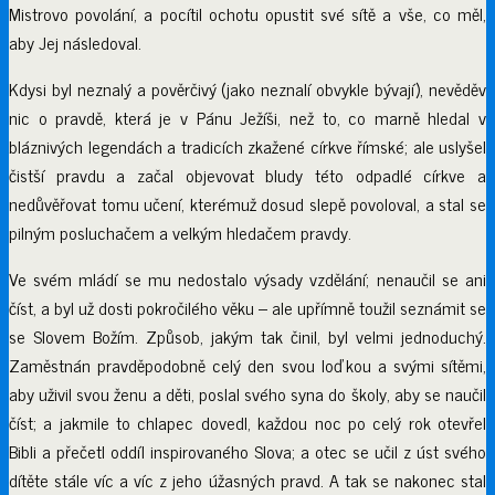
Mistrovo povolání, a pocítil ochotu opustit své sítě a vše, co měl,
aby Jej následoval.
Kdysi byl neznalý a pověrčivý (jako neznalí obvykle bývají), nevěděv
nic o pravdě, která je v Pánu Ježíši, než to, co marně hledal v
bláznivých legendách a tradicích zkažené církve římské; ale uslyšel
čistší pravdu a začal objevovat bludy této odpadlé církve a
nedůvěřovat tomu učení, kterémuž dosud slepě povoloval, a stal se
pilným posluchačem a velkým hledačem pravdy.
Ve svém mládí se mu nedostalo výsady vzdělání; nenaučil se ani
číst, a byl už dosti pokročilého věku – ale upřímně toužil seznámit se
se Slovem Božím. Způsob, jakým tak činil, byl velmi jednoduchý.
Zaměstnán pravděpodobně celý den svou loďkou a svými sítěmi,
aby uživil svou ženu a děti, poslal svého syna do školy, aby se naučil
číst; a jakmile to chlapec dovedl, každou noc po celý rok otevřel
Bibli a přečetl oddíl inspirovaného Slova; a otec se učil z úst svého
dítěte stále víc a víc z jeho úžasných pravd. A tak se nakonec stal