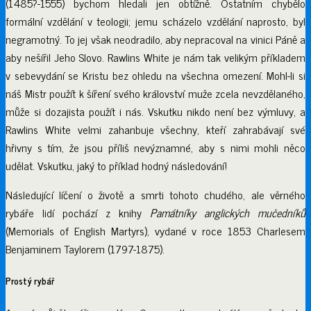
(1485?-1555) bychom hledali jen obtížně. Ostatním chybělo
formální vzdělání v teologii; jemu scházelo vzdělání naprosto, byl
negramotný. To jej však neodradilo, aby nepracoval na vinici Páně a
aby nešířil Jeho Slovo. Rawlins White je nám tak velikým příkladem
v sebevydání se Kristu bez ohledu na všechna omezení. Mohl-li si
náš Mistr použít k šíření svého království muže zcela nevzdělaného,
může si dozajista použít i nás. Vskutku nikdo není bez výmluvy, a
Rawlins White velmi zahanbuje všechny, kteří zahrabávají své
hřivny s tím, že jsou příliš nevýznamné, aby s nimi mohli něco
udělat. Vskutku, jaký to příklad hodný následování!
Následující líčení o životě a smrti tohoto chudého, ale věrného
rybáře lidí pochází z knihy
Památníky anglických mučedníků
(Memorials of English Martyrs), vydané v roce 1853 Charlesem
Benjaminem Taylorem (1797-1875).
Prostý rybář