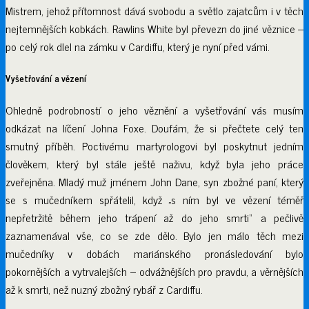
Mistrem, jehož přítomnost dává svobodu a světlo zajatcům i v těch
nejtemnějších kobkách. Rawlins White byl převezn do jiné věznice –
po celý rok dlel na zámku v Cardiffu, který je nyní před vámi.
Vyšetřování a vězení
Ohledně podrobností o jeho věznění a vyšetřování vás musím
odkázat na líčení Johna Foxe. Doufám, že si přečtete celý ten
smutný příběh. Poctivému martyrologovi byl poskytnut jedním
člověkem, který byl stále ještě naživu, když byla jeho práce
zveřejněna. Mladý muž jménem John Dane, syn zbožné paní, který
se s mučedníkem spřátelil, když „s ním byl ve vězení téměř
nepřetržitě během jeho trápení až do jeho smrti“ a pečlivě
zaznamenával vše, co se zde dělo. Bylo jen málo těch mezi
mučedníky v dobách mariánského pronásledování bylo
pokornějších a vytrvalejších – odvážnějších pro pravdu, a věrnějších
až k smrti, než nuzný zbožný rybář z Cardiffu.