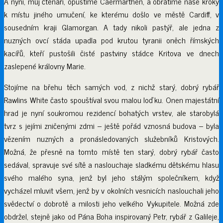
A nyní, můj čtenáři, opustíme Caermarthen, a obrátíme naše kroky
k místu jiného umučení, ke kterému došlo ve městě Cardiff, v
sousedním kraji Glamorgan. A tady nikoli pastýř, ale jedna z
nuzných ovcí stáda upadla pod krutou tyranii oněch římských
kacířů, kteří pustošili čisté pastviny stádce Kritova ve dnech
zaslepené královny Marie.
Stojíme na břehu těch samých vod, z nichž starý, dobrý rybář
Rawlins White často spouštíval svou malou loďku. Onen majestátní
hrad je nyní soukromou rezidencí bohatých vrstev, ale starobylá
tvrz s jejími zničenými zdmi – ještě pořád vznosná budova – byla
vězením nuzných a pronásledovaných služebníků Kristových.
Možná, že přesně na tomto místě ten starý, dobrý rybář často
sedával, spravuje své sítě a naslouchaje sladkému dětskému hlasu
svého malého syna, jenž byl jeho stálým společníkem, když
vycházel mluvit všem, jenž by v okolních vesnicích naslouchali jeho
svědectví o dobrotě a milosti jeho velkého Vykupitele. Možná zde
obdržel, stejně jako od Pána Boha inspirovaný Petr, rybář z Galileje,