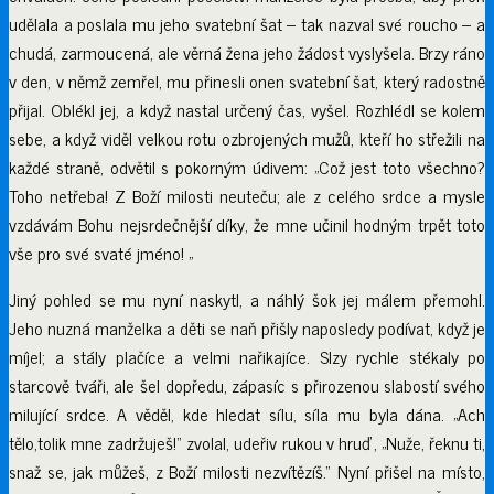
udělala a poslala mu jeho svatební šat – tak nazval své roucho – a
chudá, zarmoucená, ale věrná žena jeho žádost vyslyšela. Brzy ráno
v den, v němž zemřel, mu přinesli onen svatební šat, který radostně
přijal. Oblékl jej, a když nastal určený čas, vyšel. Rozhlédl se kolem
sebe, a když viděl velkou rotu ozbrojených mužů, kteří ho střežili na
každé straně, odvětil s pokorným údivem: „Což jest toto všechno?
Toho netřeba! Z Boží milosti neuteču; ale z celého srdce a mysle
vzdávám Bohu nejsrdečnější díky, že mne učinil hodným trpět toto
vše pro své svaté jméno! „
Jiný pohled se mu nyní naskytl, a náhlý šok jej málem přemohl.
Jeho nuzná manželka a děti se naň přišly naposledy podívat, když je
míjel; a stály plačíce a velmi nařikajíce. Slzy rychle stékaly po
starcově tváři, ale šel dopředu, zápasíc s přirozenou slabostí svého
milující srdce. A věděl, kde hledat sílu, síla mu byla dána. „Ach
tělo,tolik mne zadržuješ!“ zvolal, udeřiv rukou v hruď, „Nuže, řeknu ti,
snaž se, jak můžeš, z Boží milosti nezvítězíš.“ Nyní přišel na místo,