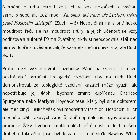
Nicméně je třeba vnímat, že jejich velikost nezpůsobilo vzdělání
samo o sobě, ale Boží moc
Ne silou, ani mocí, ale Duchem mým,
. „
praví Hospodin zástupů
.“ (Zach. 4:6) Nespoléhali na slibné lidské
moudrosti řeči, ale na moudrost shůry, a jejich učenost se vždy
podřizovala autoritě Písma Svatého; nikdy si neosobovala stát nad
ním. A dobře si uvědomovali, že kazatele nečiní univerzita, ale Duch
Svatý.
Proto mezi významnými služebníky Páně nalezneme i muže,
postrádající formální teologické vzdělání, aby na nich Duch
demonstroval, že teologické vzdělání kazatel může využít, ale
nepotřebuje jej. (Mohli bychom zmínit kupříkladu Charlese
Spurgeona nebo Martyna Lloyda-Jonese, který byl sice doktorem,
ale medicíny). Jelikož však byli mocnými v Písmích, Hospodin si jich
mocně použil. Takových Amosů, kteří nepatřili mezi syny prorocké,
prorocké žáky, bychom mohli nalézt ještě dost a dost; ovšem
druhého takového jako byl kazatel a mučedník Rawlins White