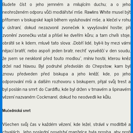
Budete číst o jeho jemném a milujícím duchu; a o jeho
neohroženém odporu vůči modlářství mše. Rawlins White musel být
přítomen v biskupské kapli během vysluhování mše, a klečel v rohu
v ústraní, dokud nezazvonil zvoneček k vyvyšování hostie; při
zvonění zvonečku vstal a přišel ke dveřím kůru; a tam chvíli stoje,
obrátil se k lidem, mluvě tato slova: „Dobří lidé, byli-li by mezi vámi
nějací bratří, nebo aspoň jeden bratr, nechť vysvědčí v den soudu,
že jsem se nesklonil před touto modlou“, míniv hostii, kterou kněz
držel nad hlavou. Byl podruhé předvolán do Chepstow, kam byl
znovu předveden před biskupa a jeho kněží, kde, po jeho
odporování mši a dalším rozhovoru s biskupem, přijal svůj trest a
byl poslán na smrt do Cardiffu, kde byl držen v tmavém a špinavém
vězení nazvaném Cockmarel, dokud ho neodvedli ke kůlu.
Mučednická smrt
Všechen svůj čas v každém vězení, kde ležel, strávil v modlitbě a
chvalách. Jeho poslední poselství manželce byla prosba, aby proň