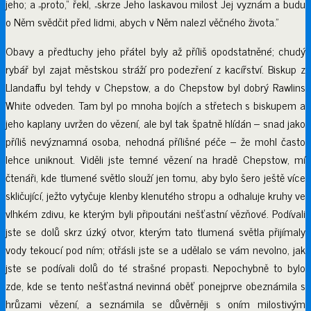
jeho; a „proto,“ řekl, „skrze Jeho laskavou milost Jej vyznám a budu
o Něm svědčit před lidmi, abych v Něm nalezl věčného života.”
Obavy a předtuchy jeho přátel byly až příliš opodstatněné; chudý
rybář byl zajat městskou stráží pro podezření z kacířství. Biskup z
Llandaffu byl tehdy v Chepstow, a do Chepstow byl dobrý Rawlins
White odveden. Tam byl po mnoha bojích a střetech s biskupem a
jeho kaplany uvržen do vězení, ale byl tak špatně hlídán – snad jako
příliš nevýznamná osoba, nehodná přílišné péče – že mohl často
lehce uniknout. Viděli jste temné vězení na hradě Chepstow, mí
čtenáři, kde tlumené světlo slouží jen tomu, aby bylo šero ještě více
skličující, ježto vytyčuje klenby klenutého stropu a odhaluje kruhy ve
vlhkém zdivu, ke kterým byli připoutáni nešťastní vězňové. Podívali
jste se dolů skrz úzký otvor, kterým tato tlumená světla přijímaly
vody tekoucí pod ním; otřásli jste se a udělalo se vám nevolno, jak
jste se podívali dolů do té strašné propasti. Nepochybně to bylo
zde, kde se tento nešťastná nevinná oběť ponejprve obeznámila s
hrůzami vězení, a seznámila se důvěrněji s oním milostivým