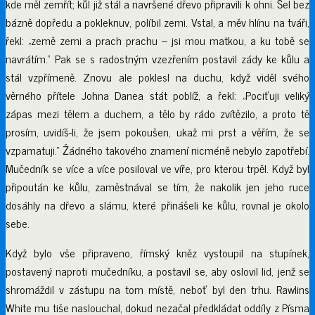
kde měl zemřít; kůl již stál a navršené dřevo připravili k ohni. Šel bez
bázně dopředu a pokleknuv, políbil zemi. Vstal, a měv hlínu na tváři,
řekl: „země zemi a prach prachu – jsi mou matkou, a ku tobě se
navrátím.“ Pak se s radostným vzezřením postavil zády ke kůlu a
stál vzpřímeně. Znovu ale poklesl na duchu, když viděl svého
věrného přítele Johna Danea stát poblíž, a řekl: „Pociťuji veliký
zápas mezi tělem a duchem, a tělo by rádo zvítězilo, a proto tě
prosím, uvidíš-li, že jsem pokoušen, ukaž mi prst a věřím, že se
vzpamatuji.“ Žádného takového znamení nicméně nebylo zapotřebí.
Mučedník se více a více posiloval ve víře, pro kterou trpěl. Když byl
připoután ke kůlu, zaměstnával se tím, že nakolik jen jeho ruce
dosáhly na dřevo a slámu, které přinášeli ke kůlu, rovnal je okolo
sebe.
Když bylo vše připraveno, římský kněz vystoupil na stupínek,
postavený naproti mučedníku, a postavil se, aby oslovil lid, jenž se
shromáždil v zástupu na tom místě, neboť byl den trhu. Rawlins
White mu tiše naslouchal, dokud nezačal předkládat oddíly z Písma