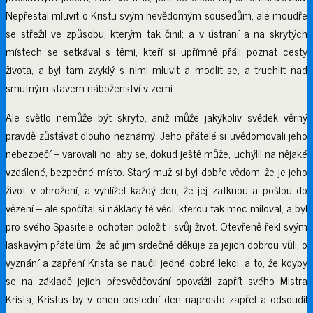
Nepřestal mluvit o Kristu svým nevědomým sousedům, ale moudře
se střežil ve způsobu, kterým tak činil; a v ústraní a na skrytých
místech se setkával s těmi, kteří si upřímně přáli poznat cesty
života, a byl tam zvyklý s nimi mluvit a modlit se, a truchlit nad
smutným stavem náboženství v zemi.
Ale světlo nemůže být skryto, aniž může jakýkoliv svědek věrný
pravdě zůstávat dlouho neznámý. Jeho přátelé si uvědomovali jeho
nebezpečí – varovali ho, aby se, dokud ještě může, uchýlil na nějaké
vzdálené, bezpečné místo. Starý muž si byl dobře vědom, že je jeho
život v ohrožení, a vyhlížel každý den, že jej zatknou a pošlou do
vězení – ale spočítal si náklady té věci, kterou tak moc miloval, a byl
pro svého Spasitele ochoten položit i svůj život. Otevřeně řekl svým
laskavým přátelům, že ač jim srdečně děkuje za jejich dobrou vůli, o
vyznání a zapření Krista se naučil jedné dobré lekci, a to, že kdyby
se na základě jejich přesvědčování opovážil zapřít svého Mistra
Krista, Kristus by v onen poslední den naprosto zapřel a odsoudil