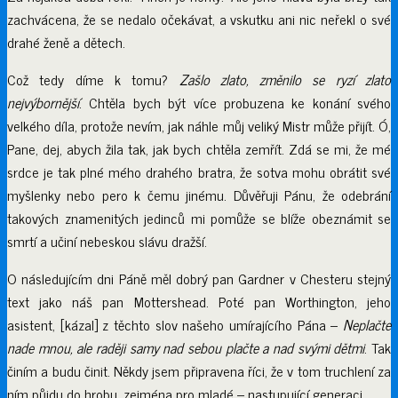
zachvácena, že se nedalo očekávat, a vskutku ani nic neřekl o své
drahé ženě a dětech.
Což tedy díme k tomu?
Zašlo zlato, změnilo se ryzí zlato
nejvýbornější
. Chtěla bych být více probuzena ke konání svého
velkého díla, protože nevím, jak náhle můj veliký Mistr může přijít. Ó,
Pane, dej, abych žila tak, jak bych chtěla zemřít. Zdá se mi, že mé
srdce je tak plné mého drahého bratra, že sotva mohu obrátit své
myšlenky nebo pero k čemu jinému. Důvěřuji Pánu, že odebrání
takových znamenitých jedinců mi pomůže se blíže obeznámit se
smrtí a učiní nebeskou slávu dražší.
O následujícím dni Páně měl dobrý pan Gardner v Chesteru stejný
text jako náš pan Mottershead. Poté pan Worthington, jeho
asistent, [kázal] z těchto slov našeho umírajícího Pána –
Neplačte
nade mnou, ale raději samy nad sebou plačte a nad svými dětmi
. Tak
činím a budu činit. Někdy jsem připravena říci, že v tom truchlení za
ním půjdu do hrobu, zejména pro mladé – nastupující generaci.