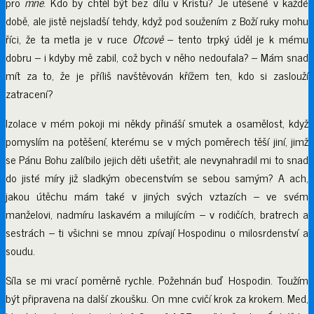
pro
mne
. Kdo by chtěl být bez dílu v Kristu? Je utěšené v každé
době, ale jistě nejsladší tehdy, když pod soužením z Boží ruky mohu
říci, že ta metla je v ruce
Otcově
– tento trpký úděl je k mému
dobru – i kdyby mě zabil, což bych v něho nedoufala? – Mám snad
mít za to, že je příliš navštěvován křížem ten, kdo si zaslouží
zatracení?
Izolace v mém pokoji mi někdy přináší smutek a osamělost, když
pomyslím na potěšení, kterému se v mých poměrech těší jiní, jimž
se Pánu Bohu zalíbilo jejich děti ušetřit; ale nevynahradil mi to snad
do jisté míry již sladkým obecenstvím se sebou samým? A ach,
jakou útěchu mám také v jiných svých vztazích – ve svém
manželovi, nadmíru laskavém a milujícím – v rodičích, bratrech a
sestrách – ti všichni se mnou zpívají Hospodinu o milosrdenství a
soudu.
Síla se mi vrací poměrně rychle. Požehnán buď Hospodin. Toužím
být připravena na další zkoušku. On mne cvičí krok za krokem. Med,