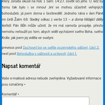
který Jonata okusil na holi, 1 Sam. 14:27, osvítil oči jeho. Ó, kéž by
tomu tak bylo i se mnou! Jiní se mohou účastnit veřejných
bohoslužeb; já jsem doma v šestinedělí. Jednoho rána v den Páně
mi četli Žalm 68. Sladký odkaz z verše 13 –
a doma hlídající dělily
kořisti.
Pán
Bůh může učinit, že mi má samota prospěje, přesto
nemohu netoužit po tom, abych viděl vycházení svého Boha, svého
Krále, jak jsem jej viděla ve svatyni.
previous post
Duchovní boj ve světle pozemského válčení, část 2.
next post
Bohoslužba s vážností a uctivostí, část 1.
Napsat komentář
Vaše e-mailová adresa nebude zveřejněna.
Vyžadované informace
jsou označeny
*
Komentář
*