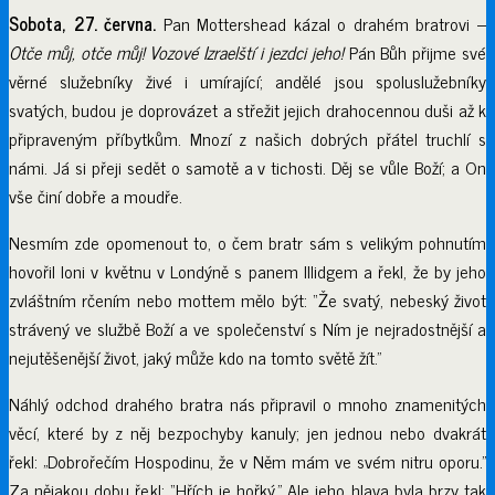
Sobota, 27. června.
Pan Mottershead kázal o drahém bratrovi –
Otče můj, otče můj! Vozové Izraelští i jezdci jeho!
Pán Bůh přijme své
věrné služebníky živé i umírající; andělé jsou spoluslužebníky
svatých, budou je doprovázet a střežit jejich drahocennou duši až k
připraveným příbytkům. Mnozí z našich dobrých přátel truchlí s
námi. Já si přeji sedět o samotě a v tichosti. Děj se vůle Boží; a On
vše činí dobře a moudře.
Nesmím zde opomenout to, o čem bratr sám s velikým pohnutím
hovořil loni v květnu v Londýně s panem Illidgem a řekl, že by jeho
zvláštním rčením nebo mottem mělo být: “Že svatý, nebeský život
strávený ve službě Boží a ve společenství s Ním je nejradostnější a
nejutěšenější život, jaký může kdo na tomto světě žít.”
Náhlý odchod drahého bratra nás připravil o mnoho znamenitých
věcí, které by z něj bezpochyby kanuly; jen jednou nebo dvakrát
řekl: „Dobrořečím Hospodinu, že v Něm mám ve svém nitru oporu.”
Za nějakou dobu řekl: “Hřích je hořký.” Ale jeho hlava byla brzy tak