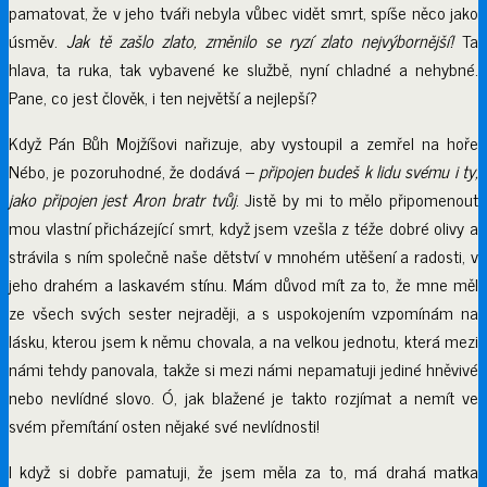
pamatovat, že v jeho tváři nebyla vůbec vidět smrt, spíše něco jako
úsměv.
Jak tě zašlo zlato, změnilo se ryzí zlato nejvýbornější!
Ta
hlava, ta ruka, tak vybavené ke službě, nyní chladné a nehybné.
Pane, co jest člověk, i ten největší a nejlepší?
Když Pán Bůh Mojžíšovi nařizuje, aby vystoupil a zemřel na hoře
Nébo, je pozoruhodné, že dodává –
připojen budeš k lidu svému i ty,
jako připojen jest Aron bratr tvůj
. Jistě by mi to mělo připomenout
mou vlastní přicházející smrt, když jsem vzešla z téže dobré olivy a
strávila s ním společně naše dětství v mnohém utěšení a radosti, v
jeho drahém a laskavém stínu. Mám důvod mít za to, že mne měl
ze všech svých sester nejraději, a s uspokojením vzpomínám na
lásku, kterou jsem k němu chovala, a na velkou jednotu, která mezi
námi tehdy panovala, takže si mezi námi nepamatuji jediné hněvivé
nebo nevlídné slovo. Ó, jak blažené je takto rozjímat a nemít ve
svém přemítání osten nějaké své nevlídnosti!
I když si dobře pamatuji, že jsem měla za to, má drahá matka