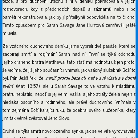
těžce, a pro duchovní útěchu s ní v deníku pokračovala v jejich
rozhovorech, kdy z předchozích dopisů a záznamů nebo i po
paměti rekonstruovala, jak by jí přítelkyně odpověděla na to či ono.
Tímto způsobem pro Sarah Savage Jane Huntová zemřevši, ještě
mluvila.
Ze vzácného duchovního deníku jsme vybrali dvě pasáže, které se
zaobírají smrtí a rozjímání Sarah nad ní. První se týká odchodu
jejího drahého bratra Matthewa; tato stať má hodnotu už jen proto,
že vidíme, že již jeho současníci vnímali, jak vzácný služebník Boží to
byl. Pán Ježíš řekl, že „
neníť prorok beze cti, než v své vlasti a v domě
svém
“ (Mat. 13:57), ale u Sarah Savage to ve vztahu k mladšímu
bratru neplatilo, neboť si jej velmi vážila, a jeho ztráty želela nejen z
hlediska osobního a rodinného, ale právě duchovního. Vnímala v
tom zejména Boží kárající ruku, že odebral svého služebníka, který
jim tak věrně zvěstoval Jeho Slovo.
Druhá se týká smrti novorozeného synka, jak se ve víře vyrovnávala