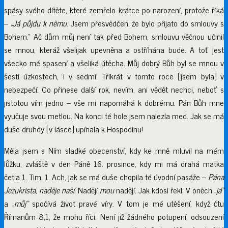
spásy svého dítěte, které zemřelo krátce po narození, protože říká
– „
Já půjdu k němu
. Jsem přesvědčen, že bylo přijato do smlouvy s
Bohem.“ Ač dům můj není tak před Bohem, smlouvu věčnou učinil
se mnou, kteráž všelijak upevněna a ostříhána bude. A toť jest
všecko mé spasení a všeliká útěcha. Můj dobrý Bůh byl se mnou v
šesti úzkostech, i v sedmi. Třikrát v tomto roce [jsem byla] v
nebezpečí. Co přinese další rok, nevím, ani vědět nechci, neboť s
jistotou vím jedno – vše mi napomáhá k dobrému. Pán Bůh mne
vyučuje svou metlou. Na konci té hole jsem nalezla med. Jak se má
duše druhdy [v lásce] upínala k Hospodinu!
Měla jsem s Ním sladké obecenství, kdy ke mně mluvil na mém
lůžku; zvláště v den Páně 16. prosince, kdy mi má drahá matka
četla 1. Tim. 1. Ach, jak se má duše chopila té úvodní pasáže –
Pána
Jezukrista, naděje naší.
Nadějí
mou
nadějí. Jak kdosi řekl: V oněch „
já“
a „
můj“
spočívá život pravé víry. V tom je mé utěšení, když čtu
Římanům 8,1, že mohu říci: Není již žádného potupení, odsouzení