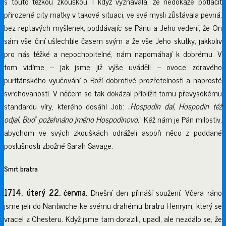
s touto těžkou zkouškou. I když vyznávala, že nedokáže potlačit
přirozené city matky v takové situaci, ve své mysli zůstávala pevná,
bez reptavých myšlenek, poddávajíc se Pánu a Jeho vedení, že On
sám vše činí ušlechtile časem svým a že vše Jeho skutky, jakkoliv
pro nás těžké a nepochopitelné, nám napomáhají k dobrému. V
tom vidíme – jak jsme již výše uváděli – ovoce zdravého
puritánského vyučování o Boží dobrotivé prozřetelnosti a naprosté
svrchovanosti. V něčem se tak dokázal přiblížit tomu převysokému
standardu víry, kterého dosáhl Job: „
Hospodin dal, Hospodin též
odjal. Buď požehnáno jméno Hospodinovo.
“ Kéž nám je Pán milostiv,
abychom ve svých zkouškách odráželi aspoň něco z poddané
poslušnosti zbožné Sarah Savage.
Smrt bratra
1714, úterý 22. června.
Dnešní den přináší soužení. Včera ráno
jsme jeli do Nantwiche ke svému drahému bratru Henrym, který se
vracel z Chesteru. Když jsme tam dorazili, upadl, ale nezdálo se, že