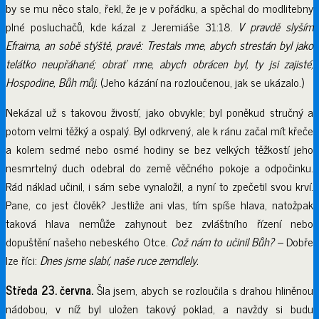
by se mu něco stalo, řekl, že je v pořádku, a spěchal do modlitebny
plné posluchačů, kde kázal z Jeremiáše 31:18.
V pravdě slyším
Efraima, an sobě stýště, pravě: Trestals mne, abych strestán byl jako
telátko neupřáhané; obrať mne, abych obrácen byl, ty jsi zajisté,
Hospodine, Bůh můj.
(Jeho kázání na rozloučenou, jak se ukázalo.)
Nekázal už s takovou živostí, jako obvykle; byl poněkud stručný a
potom velmi těžký a ospalý. Byl odkrvený, ale k ránu začal mít křeče
a kolem sedmé nebo osmé hodiny se bez velkých těžkostí jeho
nesmrtelný duch odebral do země věčného pokoje a odpočinku.
Rád náklad učinil, i sám sebe vynaložil, a nyní to zpečetil svou krví.
Pane, co jest člověk? Jestliže ani vlas, tím spíše hlava, natožpak
taková hlava nemůže zahynout bez zvláštního řízení nebo
dopuštění našeho nebeského Otce.
Což nám to učinil Bůh?
– Dobře
lze říci:
Dnes jsme slabí, naše ruce zemdlely.
Středa 23. června.
Šla jsem, abych se rozloučila s drahou hliněnou
nádobou, v níž byl uložen takový poklad, a navždy si budu