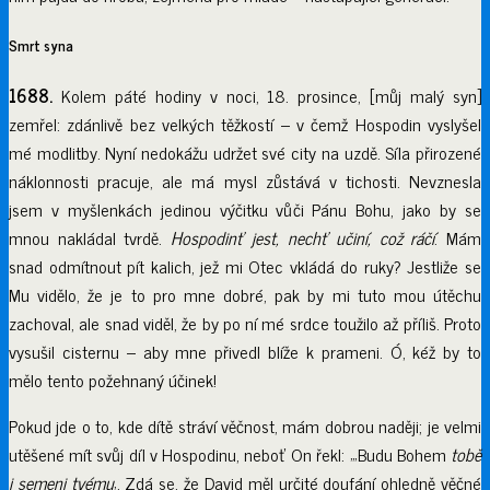
Smrt syna
1688.
Kolem páté hodiny v noci, 18. prosince, [můj malý syn]
zemřel: zdánlivě bez velkých těžkostí – v čemž Hospodin vyslyšel
mé modlitby. Nyní nedokážu udržet své city na uzdě. Síla přirozené
náklonnosti pracuje, ale má mysl zůstává v tichosti. Nevznesla
jsem v myšlenkách jedinou výčitku vůči Pánu Bohu, jako by se
mnou nakládal tvrdě.
Hospodinť jest, nechť učiní, což ráčí
. Mám
snad odmítnout pít kalich, jež mi Otec vkládá do ruky? Jestliže se
Mu vidělo, že je to pro mne dobré, pak by mi tuto mou útěchu
zachoval, ale snad viděl, že by po ní mé srdce toužilo až příliš. Proto
vysušil cisternu – aby mne přivedl blíže k prameni. Ó, kéž by to
mělo tento požehnaný účinek!
Pokud jde o to, kde dítě stráví věčnost, mám dobrou naději; je velmi
utěšené mít svůj díl v Hospodinu, neboť On řekl: „‚Budu Bohem
tobě
i semeni tvému
‚. Zdá se, že David měl určité doufání ohledně věčné