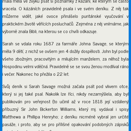
mala měla ve zvyku psát si poznámky z kázání, ke kterým se často
vracela. O kázáních pravidelně psala i ve svém deníku. Z něj tak
můžeme vidět, jaké ovoce přinášelo puritánské vyučování v
praktickém životě věřících posluchačů. Zejména z něj vnímáme, jak
výborně znala Bibli, na kterou se co chvíli odkazuje.
Sarah se vdala roku 1687 za farmáře Johna Savage, se kterým
měla 9 dětí, z nichž se ovšem jen 4 dožily dospělosti. John byl podle
všeho zbožným, pracovitým a milujícím manželem, za něhož byla
Hospodinu velmi vděčná. Pravidelně se se svou ženou modlíval ráno
i večer. Nakonec ho přežila o 22 let.
Svůj deník si Sarah Savage možná začala psát pod vlivem otce,
který si jej také psal. Nakolik lze říci, nikdy nezamýšlela, aby byl
publikován pro veřejnost (to učinil až v roce 1818 její vzdálený
příbuzný Sir John Bickerton Williams, který mj. vydával i spisy
Matthewa a Phillipa Henryho; z deníku nicméně vybral jen určité
pasáže, i proto, aby se pro přílišné opakování podobných zápisků