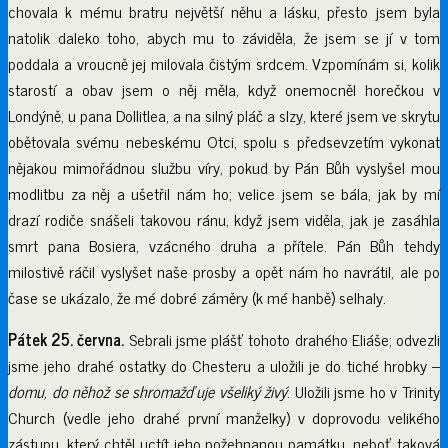
chovala k mému bratru největší něhu a lásku, přesto jsem byla
natolik daleko toho, abych mu to záviděla, že jsem se jí v tom
poddala a vroucně jej milovala čistým srdcem. Vzpomínám si, kolik
starostí a obav jsem o něj měla, když onemocněl horečkou v
Londýně, u pana Dollitlea, a na silný pláč a slzy, které jsem ve skrytu
obětovala svému nebeskému Otci, spolu s předsevzetím vykonat
nějakou mimořádnou službu víry, pokud by Pán Bůh vyslyšel mou
modlitbu za něj a ušetřil nám ho; velice jsem se bála, jak by mí
drazí rodiče snášeli takovou ránu, když jsem viděla, jak je zasáhla
smrt pana Bosiera, vzácného druha a přítele. Pán Bůh tehdy
milostivě ráčil vyslyšet naše prosby a opět nám ho navrátil, ale po
čase se ukázalo, že mé dobré záměry (k mé hanbě) selhaly.
Pátek 25. června.
Sebrali jsme plášť tohoto drahého Eliáše; odvezli
jsme jeho drahé ostatky do Chesteru a uložili je do tiché hrobky –
domu, do něhož se shromažďuje všeliký živý
. Uložili jsme ho v Trinity
Church (vedle jeho drahé první manželky) v doprovodu velikého
zástupu, který chtěl uctít jeho požehnanou památku, neboť taková