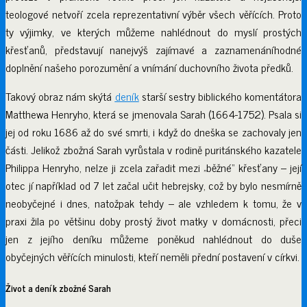
teologové netvoří zcela reprezentativní výběr všech věřících. Proto
ty výjimky, ve kterých můžeme nahlédnout do myslí prostých
křesťanů, představují nanejvýš zajímavé a zaznamenáníhodné
doplnění našeho porozumění a vnímání duchovního života předků.
Takový obraz nám skýtá
deník
starší sestry biblického komentátora
Matthewa Henryho, která se jmenovala Sarah (1664-1752). Psala si
jej od roku 1686 až do své smrti, i když do dneška se zachovaly jen
části. Jelikož zbožná Sarah vyrůstala v rodině puritánského kazatele
Philippa Henryho, nelze ji zcela zařadit mezi „běžné“ křesťany – její
otec jí například od 7 let začal učit hebrejsky, což by bylo nesmírně
neobyčejné i dnes, natožpak tehdy – ale vzhledem k tomu, že v
praxi žila po většinu doby prostý život matky v domácnosti, přeci
jen z jejího deníku můžeme poněkud nahlédnout do duše
obyčejných věřících minulosti, kteří neměli přední postavení v církvi.
Život a deník zbožné Sarah