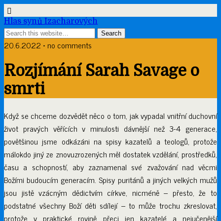
Hlas synů Izacharových
20.6.2022 • no comments
Rozjímání Sarah Savage o
smrti
Když se chceme dozvědět něco o tom, jak vypadal vnitřní duchovní
život pravých věřících v minulosti dávnější než 3-4 generace,
povětšinou jsme odkázáni na spisy kazatelů a teologů, protože
málokdo jiný ze znovuzrozených měl dostatek vzdělání, prostředků,
času a schopností, aby zaznamenal své zvažování nad věcmi
Božími budoucím generacím. Spisy puritánů a jiných velkých mužů
jsou jistě vzácným dědictvím církve, nicméně – přesto, že to
podstatné všechny Boží děti sdílejí – to může trochu zkreslovat,
protože v praktické rovině přeci jen kazatelé a nejučenější