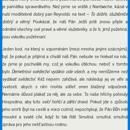
je památka spravedlivého. Než jsme se vrátili z Nantwiche, kázal v
naší modlitebně dobrý pan Reynolds na text –
To dobře, služebníče
dobrý a věrný
. Poukázal, že náš Pán Ježíš jistě znovu přijde a
odmění všechny své pravé a věrné služebníky, a že ti, jimž požehná,
jsou vskutku požehnaní.
Jeden bod, na který si vzpomínám (mezi mnoha jinými vzácnými),
byl, že pokud je přijímá a chválí náš Pán, nebude se hněvat na nás,
že jsme je pochválili my, což je vskutku útěchou, neboť v tomto
bylo
Demetriovi svědectví vydáno ode všech,
a my nemůžeme než
vydávat svědectví
. Kéž nejsem zahčlivá, ale následuji jej ve víře a
svatosti, abych s ním mohla sdílet onen blažený odpočinek.
Nemáme důvod plakat za něj, ale za sebe. To naše hříchy pohnuly
Hospodina, aby tuto
svící hořící a zářící
zhasil. Pokud jde o způsob
jeho smrti (byl na cestě a mezi cizími), nepochybuji, že Pán Bůh měl
moudré a svaté cíle, když to tak řídil. Smutná, smutná, smutná
zpráva pro jeho nešťastnou rodinu.