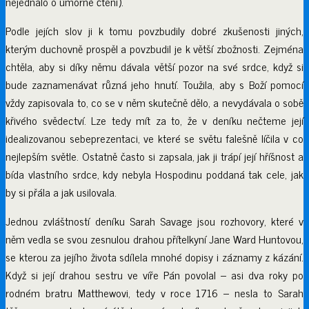
nejednalo o úmorné čtení).
Podle jejích slov ji k tomu povzbudily dobré zkušenosti jiných,
kterým duchovně prospěl a povzbudil je k větší zbožnosti. Zejména
chtěla, aby si díky němu dávala větší pozor na své srdce, když si
bude zaznamenávat různá jeho hnutí. Toužila, aby s Boží pomocí
vždy zapisovala to, co se v něm skutečně dělo, a nevydávala o sobě
křivého svědectví. Lze tedy mít za to, že v deníku nečteme její
idealizovanou sebeprezentaci, ve které se světu falešně líčila v co
nejlepším světle. Ostatně často si zapsala, jak ji trápí její hříšnost a
bída vlastního srdce, kdy nebyla Hospodinu poddaná tak cele, jak
by si přála a jak usilovala.
Jednou zvláštností deníku Sarah Savage jsou rozhovory, které v
něm vedla se svou zesnulou drahou přítelkyní Jane Ward Huntovou,
se kterou za jejího života sdílela mnohé dopisy i záznamy z kázání.
Když si její drahou sestru ve víře Pán povolal – asi dva roky po
rodném bratru Matthewovi, tedy v roce 1716 – nesla to Sarah