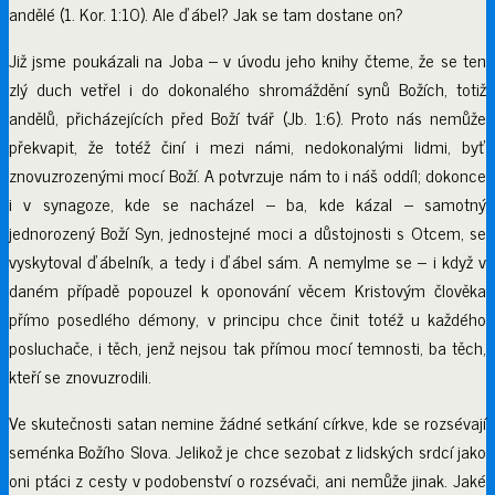
andělé (1. Kor. 1:10). Ale ďábel? Jak se tam dostane on?
Již jsme poukázali na Joba – v úvodu jeho knihy čteme, že se ten
zlý duch vetřel i do dokonalého shromáždění synů Božích, totiž
andělů, přicházejících před Boží tvář (Jb. 1:6). Proto nás nemůže
překvapit, že totéž činí i mezi námi, nedokonalými lidmi, byť
znovuzrozenými mocí Boží. A potvrzuje nám to i náš oddíl; dokonce
i v synagoze, kde se nacházel – ba, kde kázal – samotný
jednorozený Boží Syn, jednostejné moci a důstojnosti s Otcem, se
vyskytoval ďábelník, a tedy i ďábel sám. A nemylme se – i když v
daném případě popouzel k oponování věcem Kristovým člověka
přímo posedlého démony, v principu chce činit totéž u každého
posluchače, i těch, jenž nejsou tak přímou mocí temnosti, ba těch,
kteří se znovuzrodili.
Ve skutečnosti satan nemine žádné setkání církve, kde se rozsévají
seménka Božího Slova. Jelikož je chce sezobat z lidských srdcí jako
oni ptáci z cesty v podobenství o rozsévači, ani nemůže jinak. Jaké