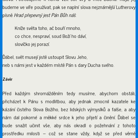
budeme ve víře používat, pak se naplní slova nejznámější Lutherovy
písně
Hrad přepevný jest Pán Bůh náš
:
Kníže světa toho, ač bouří mnoho,
co chce, nespraví, soud Boží ho dáví,
slovíčko jej porazí.
Ďábel, svět musejí jistě ustoupit Slovu Jeho,
neb s námi jest v každém místě Pán s dary Ducha svého.
Závěr
Před každým shromážděním tedy musíme, abychom obstáli,
přicházet k Pánu s modlitbou, aby jednak zmocnil kazatele ke
kázání čistého Slova Božího, bez lidských výmyslků a falše, a aby
nám dal pokorné a měkké srdce k jeho přijetí a činění. Ďábel se
bude snažit učinit vše, aby nás okradl o požehnání z tohoto
prostředku milosti – což se stane vždy, když se před věrně