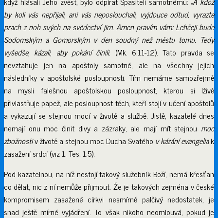
když hlásali Jeho zvěst, bylo odpírat Spasiteli samotnému: „
A kdož
by koli vás nepřijali, ani vás neposlouchali, vyjdouce odtud, vyrazte
prach z noh svých na svědectví jim. Amen pravím vám: Lehčeji bude
Sodomským a Gomorským v den soudný než městu tomu. Tedy
vyšedše, kázali, aby pokání činili.
(Mk. 6:11-12). Tato pravda se
nevztahuje jen na apoštoly samotné, ale na všechny jejich
následníky v apoštolské posloupnosti. Tím nemáme samozřejmě
na mysli falešnou apoštolskou posloupnost, kterou si lživě
přivlastňuje papež, ale posloupnost těch, kteří stojí v učení apoštolů
a vykazují se stejnou mocí v životě a službě. Jistě, kazatelé dnes
nemají onu moc činit divy a zázraky, ale mají mít stejnou
moc
zbožnosti
v životě a stejnou moc Ducha Svatého
v kázání evangelia
k
zasažení srdcí (viz 1. Tes. 1:5).
Pod kazatelnou, na níž nestojí takový služebník Boží, nemá křesťan
co dělat, nic z ní nemůže přijmout. Že je takových zejména v české
kompromisem zasažené církvi nesmírně palčivý nedostatek, je
snad ještě mírné vyjádření. To však nikoho neomlouvá, pokud je