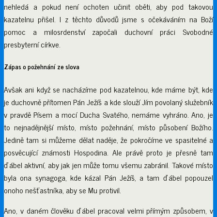
nehledá a pokud není ochoten učinit oběti, aby pod takovou
kazatelnu přišel. I z těchto důvodů jsme s očekáváním na Boží
pomoc a milosrdenství započali duchovní práci Svobodné
presbyterní církve.
Zápas o požehnání ze slova
Avšak ani když se nacházíme pod kazatelnou, kde máme být, kde
je duchovně přítomen Pán Ježíš a kde slouží Jím povolaný služebník
v pravdě Písem a mocí Ducha Svatého, nemáme vyhráno. Ano, je
to nejnadějnější místo, místo požehnání, místo působení Božího.
Jedině tam si můžeme dělat naděje, že pokročíme ve spasitelné a
posvěcující známosti Hospodina. Ale právě proto je přesně tam
ďábel aktivní, aby jak jen může tomu všemu zabránil. Takové místo
byla ona synagoga, kde kázal Pán Ježíš, a tam ďábel popouzel
onoho nešťastníka, aby se Mu protivil.
Ano, v daném člověku ďábel pracoval velmi přímým způsobem, v