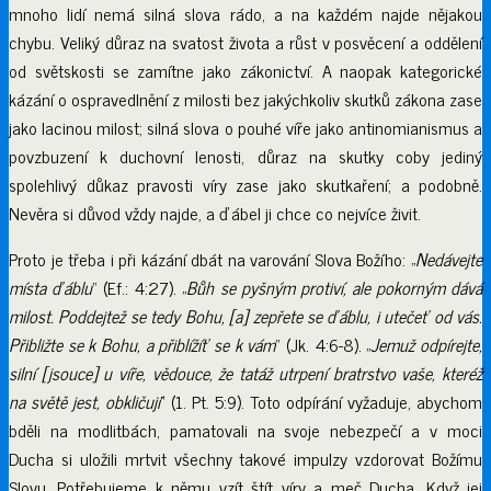
mnoho lidí nemá silná slova rádo, a na každém najde nějakou
chybu. Veliký důraz na svatost života a růst v posvěcení a oddělení
od světskosti se zamítne jako zákonictví. A naopak kategorické
kázání o ospravedlnění z milosti bez jakýchkoliv skutků zákona zase
jako lacinou milost; silná slova o pouhé víře jako antinomianismus a
povzbuzení k duchovní lenosti, důraz na skutky coby jediný
spolehlivý důkaz pravosti víry zase jako skutkaření; a podobně.
Nevěra si důvod vždy najde, a ďábel ji chce co nejvíce živit.
Proto je třeba i při kázání dbát na varování Slova Božího: „
Nedávejte
místa ďáblu
“ (Ef.: 4:27). „
Bůh se pyšným protiví, ale pokorným dává
milost. Poddejtež se tedy Bohu, [a] zepřete se ďáblu, i utečeť od vás.
Přibližte se k Bohu, a přiblížíť se k vám
“ (Jk. 4:6-8). „
Jemuž odpírejte,
silní [jsouce] u víře, vědouce, že tatáž utrpení bratrstvo vaše, kteréž
na světě jest, obkličují
“ (1. Pt. 5:9). Toto odpírání vyžaduje, abychom
bděli na modlitbách, pamatovali na svoje nebezpečí a v moci
Ducha si uložili mrtvit všechny takové impulzy vzdorovat Božímu
Slovu. Potřebujeme k němu vzít štít víry a meč Ducha. Když jej