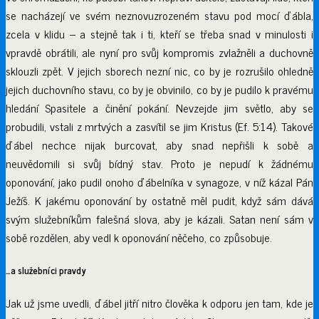
se nacházejí ve svém neznovuzrozeném stavu pod mocí ďábla,
zcela v klidu – a stejně tak i ti, kteří se třeba snad v minulosti i
vpravdě obrátili, ale nyní pro svůj kompromis zvlažněli a duchovně
sklouzli zpět. V jejich sborech nezní nic, co by je rozrušilo ohledně
jejich duchovního stavu, co by je obvinilo, co by je pudilo k pravému
hledání Spasitele a činění pokání. Nevzejde jim světlo, aby se
probudili, vstali z mrtvých a zasvítil se jim Kristus (Ef. 5:14). Takové
ďábel nechce nijak burcovat, aby snad nepřišli k sobě a
neuvědomili si svůj bídný stav. Proto je nepudí k žádnému
oponování, jako pudil onoho ďábelníka v synagoze, v níž kázal Pán
Ježíš. K jakému oponování by ostatně měl pudit, když sám dává
svým služebníkům falešná slova, aby je kázali. Satan není sám v
sobě rozdělen, aby vedl k oponování něčeho, co způsobuje.
…a služebníci pravdy
Jak už jsme uvedli, ďábel jitří nitro člověka k odporu jen tam, kde je