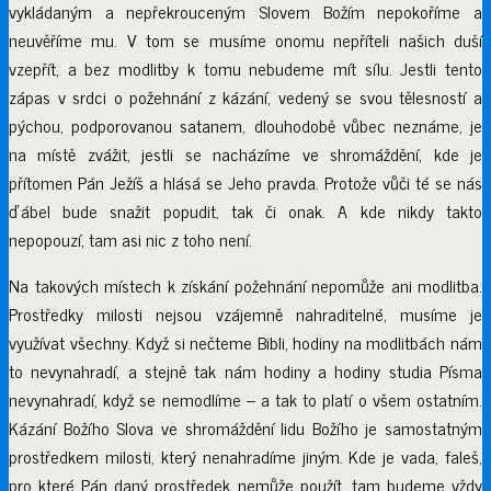
vykládaným a nepřekrouceným Slovem Božím nepokoříme a
neuvěříme mu. V tom se musíme onomu nepříteli našich duší
vzepřít, a bez modlitby k tomu nebudeme mít sílu. Jestli tento
zápas v srdci o požehnání z kázání, vedený se svou tělesností a
pýchou, podporovanou satanem, dlouhodobě vůbec neznáme, je
na místě zvážit, jestli se nacházíme ve shromáždění, kde je
přítomen Pán Ježíš a hlásá se Jeho pravda. Protože vůči té se nás
ďábel bude snažit popudit, tak či onak. A kde nikdy takto
nepopouzí, tam asi nic z toho není.
Na takových místech k získání požehnání nepomůže ani modlitba.
Prostředky milosti nejsou vzájemně nahraditelné, musíme je
využívat všechny. Když si nečteme Bibli, hodiny na modlitbách nám
to nevynahradí, a stejně tak nám hodiny a hodiny studia Písma
nevynahradí, když se nemodlíme – a tak to platí o všem ostatním.
Kázání Božího Slova ve shromáždění lidu Božího je samostatným
prostředkem milosti, který nenahradíme jiným. Kde je vada, faleš,
pro které Pán daný prostředek nemůže použít, tam budeme vždy