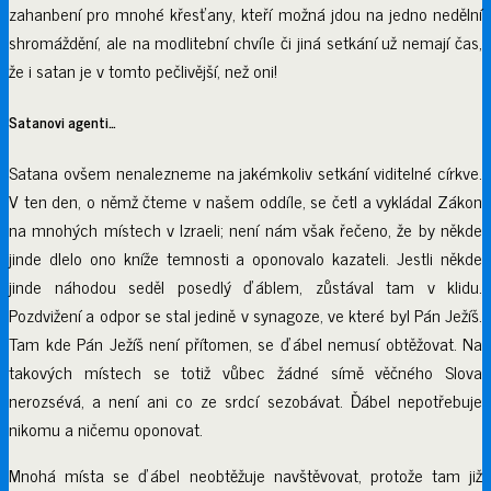
zahanbení pro mnohé křesťany, kteří možná jdou na jedno nedělní
shromáždění, ale na modlitební chvíle či jiná setkání už nemají čas,
že i satan je v tomto pečlivější, než oni!
Satanovi agenti…
Satana ovšem nenalezneme na jakémkoliv setkání viditelné církve.
V ten den, o němž čteme v našem oddíle, se četl a vykládal Zákon
na mnohých místech v Izraeli; není nám však řečeno, že by někde
jinde dlelo ono kníže temnosti a oponovalo kazateli. Jestli někde
jinde náhodou seděl posedlý ďáblem, zůstával tam v klidu.
Pozdvižení a odpor se stal jedině v synagoze, ve které byl Pán Ježíš.
Tam kde Pán Ježíš není přítomen, se ďábel nemusí obtěžovat. Na
takových místech se totiž vůbec žádné símě věčného Slova
nerozsévá, a není ani co ze srdcí sezobávat. Ďábel nepotřebuje
nikomu a ničemu oponovat.
Mnohá místa se ďábel neobtěžuje navštěvovat, protože tam již