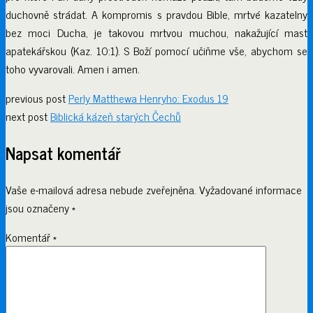
duchovně strádat. A kompromis s pravdou Bible, mrtvé kazatelny
bez moci Ducha, je takovou mrtvou muchou, nakažující mast
apatekářskou (Kaz. 10:1). S Boží pomocí učiňme vše, abychom se
toho vyvarovali. Amen i amen.
previous post
Perly Matthewa Henryho: Exodus 19
next post
Biblická kázeň starých Čechů
Napsat komentář
Vaše e-mailová adresa nebude zveřejněna.
Vyžadované informace
jsou označeny
*
Komentář
*