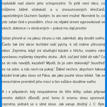
nadvládě nad všemi jeho schopnostmi. To jistě není něco, co
můžeme běžně očekávat, a u znovuzrozených křesťanů,
zapečetěných Duchem Svatým, to ani není možné. Nicméně to, co
zde satan činil v posedlém, chce na nějaké úrovni vyprovokovat ve
všech, dokonce i v obrácených – pokud mu dají prostor.
Satan přesně ví, na jakou strunu u nás zabrnkat, aby dosáhl svého.
Často tak činí skrze lechtání naší pýchy, k níž máme přirozený
sklon. Zejména, když zní obviňující kázání o hříchu, snadno nám
vyvstanou myšlenky stejného druhu: „
Ach, což jest tobě do nás?
Co
se do nás navážíš, kazateli? Myslíš, že jsi sám dokonalý? Soustřeď
se na sebe, a nás nech na pokoji.“ Ďábel nechce, abychom taková
kázání brali jako slovo od Pána, ale jako pouhé slovo lidské. Tak se
nenecháme proměnit jeho mocí a ten svůdce dosáhne svého.
A i v případech, kdy nespadneme do této léčky, satan připraví
mnoho dalších důvodů, proč tomu či onomu slovu oponovat,
zejména, jedná-li se o silné slovo. Jak varuje zbožný J. C. Ryle,