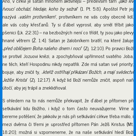
Ano, v církvi je satan mnohem aktivnější – především tam „
jako lev
řvoucí obchází, hledaje, koho by sežral
“ (1. Pt. 5:8). Apoštol Petr jej
nazývá „
vaším protivníkem
“, protivníkem ne vás coby obecně lidí,
ale vás coby křesťanů. Ty si ďábel vyprosil, aby směl tříbit jako
pšenici (Lk. 22:31) – na bezbožných není co třídit, ty jsou jako plevy
hnané větrem (Ž. 1:4). Satan je žalobníkem bratří, na které žaluje
„
před oblíčejem Boha našeho dnem i nocí
“ (Zj. 12:10). Po pravici Boží
se protivil Jozuovi knězi, a zpochybňoval upřímnost svatého Joba,
ne těch, kteří Hospodinu nikdy nepatřili. Zde má satan své priority;
bojuje, aby zničil ty, „
kteříž ostříhají přikázaní Božích, a mají svědectví
Ježíše Krista
“ (Zj. 12:17). A když lid Boží nemůže zničit, aspoň naň
útočí, aby jej trápil a zneklidňoval.
S ohledem na to nás nemůže překvapit, že ďábel je přítomen při
setkávání lidu Božího, i když o tom často neuvažujeme. Víme a
bereme potěšení, že jakkoliv je nás při setkávání církve třeba málo, i
mezi dvěma či třemi je uprostřed přítomen Pán Ježíš Kristus (Mt.
18:20); možná si vzpomeneme, že na naše setkávání hledí Boží