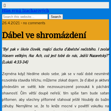
Hlas synů Izacharových
26.4.2021 • no comments
Ďábel ve shromáždění
“Byl pak v škole člověk, mající ducha ďábelství nečistého. I zvolal
hlasem velikým, řka: Ach, což jest tobě do nás, Ježíši Nazaretský?”
(Lukáš 4:33-34)
Zejména když hledíme okolo sebe, jak se v naší době nesmírně
rozvolnila stavidla hříchu, můžeme získat dojem, že ďábel je aktivní
především ve světě, kde neznovuzrozené ponouká k páchání
ohavností. Čím větší doupě neřeší, tím spíše tam bude satan
přítomen, aby všechny přítomné stahoval ještě hlouběji do bažin
záhuby. Nemýlíme se, že to kníže mocné v povětří vskutku na