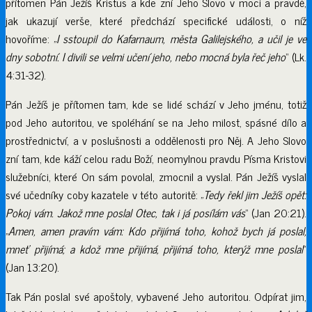
přítomen Pán Ježíš Kristus a kde zní Jeho Slovo v moci a pravdě,
jak ukazují verše, které předchází specifické události, o níž
hovoříme: „
I sstoupil do Kafarnaum, města Galilejského, a učil je ve
dny sobotní. I divili se velmi učení jeho, nebo mocná byla řeč jeho
“ (Lk.
4:31-32).
Pán Ježíš je přítomen tam, kde se lidé schází v Jeho jménu, totiž
pod Jeho autoritou, ve spoléhání se na Jeho milost, spásné dílo a
prostřednictví, a v poslušnosti a oddělenosti pro Něj. A Jeho Slovo
zní tam, kde káží celou radu Boží, neomylnou pravdu Písma Kristovi
služebníci, které On sám povolal, zmocnil a vyslal. Pán Ježíš vyslal
své učedníky coby kazatele v této autoritě: „
Tedy řekl jim Ježíš opět:
Pokoj vám. Jakož mne poslal Otec, tak i já posílám vás
“ (Jan 20:21).
„
Amen, amen pravím vám: Kdo přijímá toho, kohož bych já poslal,
mneť přijímá; a kdož mne přijímá, přijímá toho, kterýž mne poslal
“
(Jan 13:20).
Tak Pán poslal své apoštoly, vybavené Jeho autoritou. Odpírat jim,