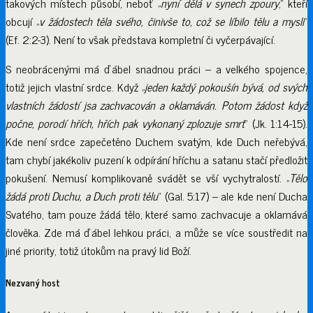
takových místech působí, neboť „
nyní dělá v synech zpoury
,“ kteří
obcují „
v žádostech těla svého, činivše to, což se líbilo tělu a mysli
“
(Ef. 2:2-3). Není to však představa kompletní či vyčerpávající.
S neobrácenými má ďábel snadnou práci – a velkého spojence,
totiž jejich vlastní srdce. Když „
jeden každý pokoušín bývá, od svých
vlastních žádostí jsa zachvacován a oklamáván. Potom žádost když
počne, porodí hřích, hřích pak vykonaný zplozuje smrt
“ (Jk. 1:14-15).
Kde není srdce zapečetěno Duchem svatým, kde Duch neřebývá,
tam chybí jakékoliv puzení k odpírání hříchu a satanu stačí předložit
pokušení. Nemusí komplikovaně svádět se vší vychytralostí. „
Tělo
žádá proti
Duchu, a Duch proti tělu
“ (Gal. 5:17) – ale kde není Ducha
Svatého, tam pouze žádá tělo, které samo zachvacuje a oklamává
člověka. Zde má ďábel lehkou práci, a může se více soustředit na
jiné priority, totiž útokům na pravý lid Boží.
Nezvaný host