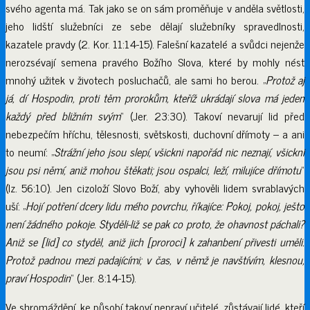
svého agenta má. Tak jako se on sám proměňuje v anděla světlosti,
jeho lidští služebníci ze sebe dělají služebníky spravedlnosti,
kazatele pravdy (2. Kor. 11:14-15). Falešní kazatelé a svůdci nejenže
nerozsévají semena pravého Božího Slova, které by mohly nést
mnohý užitek v životech posluchačů, ale sami ho berou. „
Protož aj
já, dí Hospodin, proti těm prorokům, kteříž ukrádají slova má jeden
každý před bližním svým
“ (Jer. 23:30). Takoví nevarují lid před
nebezpečím hříchu, tělesnosti, světskosti, duchovní dřímoty – a ani
to neumí: „
Strážní jeho jsou slepí, všickni napořád nic neznají, všickni
jsou psi němí, aniž mohou štěkati; jsou ospalci, leží, milujíce dřímotu
“
(Iz. 56:10). Jen cizoloží Slovo Boží, aby vyhověli lidem svrablavých
uší: „
Hojí potření dcery lidu mého povrchu, říkajíce: Pokoj, pokoj, ješto
není žádného pokoje. Styděli-liž se pak co proto, že ohavnost páchali?
Aniž se [lid] co styděl, aniž jich [proroci] k zahanbení přivesti uměli.
Protož padnou mezi padajícími; v čas, v němž je navštívím, klesnou,
praví Hospodin
“ (Jer. 8:14-15).
Ve shromáždění, ke působí takoví nepraví učitelé, zůstávají lidé, kteří