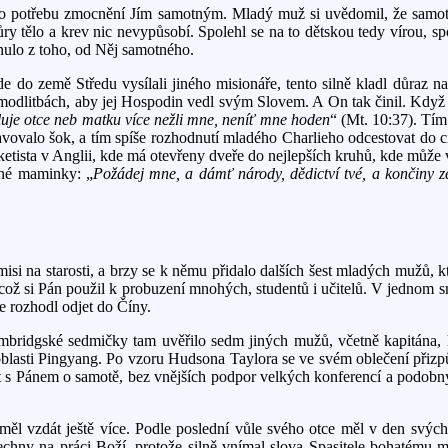
 potřebu zmocnění Jím samotným. Mladý muž si uvědomil, že samotné 
ůry tělo a krev nic nevypůsobí. Spolehl se na to dětskou tedy vírou, s
ynulo z toho, od Něj samotného.
e do země Středu vysílali jiného misionáře, tento silně kladl důraz na 
v modlitbách, aby jej Hospodin vedl svým Slovem. A On tak činil. Když p
uje otce neb matku více nežli mne, neníť mne hoden
“ (Mt. 10:37). Tím
tavovalo šok, a tím spíše rozhodnutí mladého Charlieho odcestovat do
riketista v Anglii, kde má otevřeny dveře do nejlepších kruhů, kde m
ané maminky: „
Požádej mne, a dámť národy, dědictví tvé, a končiny ze
si na starosti, a brzy se k němu přidalo dalších šest mladých mužů, k
ní, což si Pán použil k probuzení mnohých, studentů i učitelů. V jedno
se rozhodl odjet do Číny.
mbridgské sedmičky tam uvěřilo sedm jiných mužů, včetně kapitána, 
 oblasti Pingyang. Po vzoru Hudsona Taylora se ve svém oblečení přizp
 s Pánem o samotě, bez vnějších podpor velkých konferencí a podobnýc
 měl vzdát ještě více. Podle poslední vůle svého otce měl v den svý
hny na práci Boží, protože silně vnímal slova Spasitele bohatému m