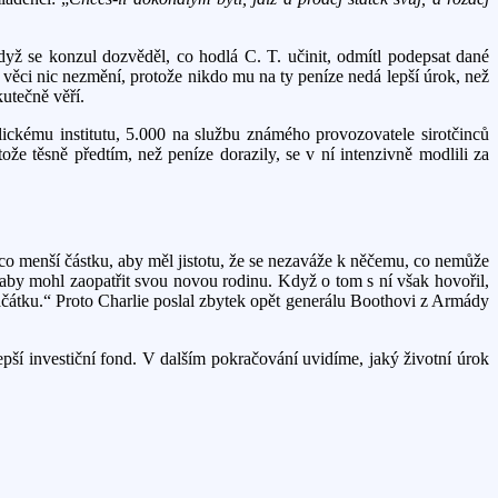
dyž se konzul dozvěděl, co hodlá C. T. učinit, odmítl podepsat dané
 věci nic nezmění, protože nikdo mu na ty peníze nedá lepší úrok, než
utečně věří.
lickému institutu, 5.000 na službu známého provozovatele sirotčinců
e těsně předtím, než peníze dorazily, se v ní intenzivně modlili za
ěco menší částku, aby měl jistotu, že se nezaváže k něčemu, co nemůže
, aby mohl zaopatřit svou novou rodinu. Když o tom s ní však hovořil,
átku.“ Proto Charlie poslal zbytek opět generálu Boothovi z Armády
ší investiční fond. V dalším pokračování uvidíme, jaký životní úrok