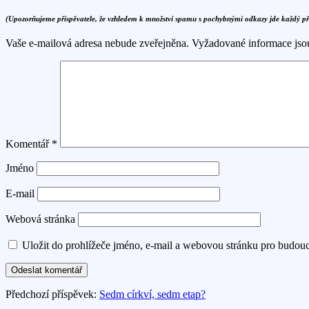
(Upozorňujeme přispěvatele, že vzhledem k množství spamu s pochybnými odkazy jde každý p
Vaše e-mailová adresa nebude zveřejněna.
Vyžadované informace js
Komentář
*
Jméno
E-mail
Webová stránka
Uložit do prohlížeče jméno, e-mail a webovou stránku pro budou
Předchozí příspěvek:
Sedm církví, sedm etap?