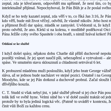
zeptal, zda je křesťanem, odpověděl mu upřímně, že není tím, co b
intelektuálně přijímal. Nepochyboval, že Pán Bůh je a že poslal svého
Když se ho tedy kazatel zeptal, zda věří v to, co říká Jan 3:16, že Pá
kdo věří, bude mít život věčný, odvětil, že vlastně nikoliv. Jeho host 
a přijmout Boží dar spásy, mladík se zamyslel. Uvědomil si, že když
proto odvětil, že ano. Klekl si na kolena, v modlitbě poděkoval Otc
Pána Ježíše coby svého Spasitele i oba bratři, s nimiž hrával kriket
Oddání se ke službě
I když došel spásy, nějakou dobu Charlie dál příliš duchovně nepokr
později vnímal, že jej sport naučil píli, sebezapření a vytrvalosti –
spáse. Ve smutném stavu sklouznutí a chladnosti setrvával 6 let.
K probuzení mladému muži posloužilo, když jeho bratr George vážně 
sláva, až se jednou bude nacházet ve stejné pozici. Ostatně i na Geor
Moodyho, kde se jej Pán dotknul a duchovně probral. Začal sloužit ke
dřívějšího kouzla.
C. T. Studd si však nebyl jist, v jaké službě přesně si jej chce Pán 
tolik lidí ve světě hyne. Velmi silně ho v té době zasáhl traktát od 
protože by to byla jediná logická věc. (Patrně to uváděl v kontextu, ž
činit vůli Boží za každou cenu.