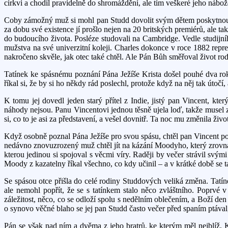
církvi a chodil pravidelně do shromáždění, ale tím veškeré jeho nábože
Coby zámožný muž si mohl pan Studd dovolit svým dětem poskytnout to n
za dobu své existence jí prošlo nejen na 20 britských premiérů, ale 
do budoucího života. Posléze studovali na Cambridge. Vedle studijního 
mužstva na své univerzitní koleji. Charles dokonce v roce 1882 reprez
nakročeno skvěle, jak otec také chtěl. Ale Pán Bůh směřoval život ro
Tatínek ke spásnému poznání Pána Ježíše Krista došel pouhé dva ro
říkal si, že by si ho někdy rád poslechl, protože když na něj tak útočí
K tomu jej dovedl jeden starý přítel z Indie, jistý pan Vincent, k
náhody nejsou. Panu Vincentovi jednou těsně ujela loď, takže musel 
si, co to je asi za představení, a vešel dovnitř. Ta noc mu změnila ži
Když osobně poznal Pána Ježíše pro svou spásu, chtěl pan Vincent pos
nedávno znovuzrozený muž chtěl jít na kázání Moodyho, který zrovna s
kterou jedinou si spojoval s věcmi víry. Raději by večer strávil svým
Moody z kazatelny říkal všechno, co kdy učinil – a v krátké době se ta
Se spásou otce přišla do celé rodiny Studdových veliká změna. Tatín
ale nemohl popřít, že se s tatínkem stalo něco zvláštního. Poprvé 
záležitost, něco, co se odloží spolu s nedělním oblečením, a Boží d
o synovo věčné blaho se jej pan Studd často večer před spaním ptával, j
Pán se však nad ním a dvěma z jeho bratrů, ke kterým měl nejblíž,