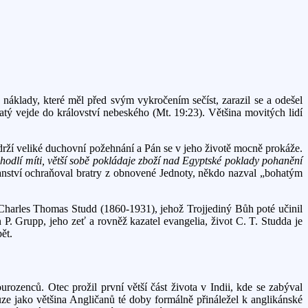
náklady, které měl před svým vykročením sečíst, zarazil se a odešel
tý vejde do království nebeského (Mt. 19:23). Většina movitých lidí
drží veliké duchovní požehnání a Pán se v jeho životě mocně prokáže.
pohodlí míti, větší sobě pokládaje zboží nad Egyptské poklady pohanění
anství ochraňoval bratry z obnovené Jednoty, někdo nazval „bohatým
Charles Thomas Studd (1860-1931), jehož Trojjediný Bůh poté učinil
. Grupp, jeho zeť a rovněž kazatel evangelia, život C. T. Studda je
ět.
ozenců. Otec prožil první větší část života v Indii, kde se zabýval
ouze jako většina Angličanů té doby formálně přináležel k anglikánské