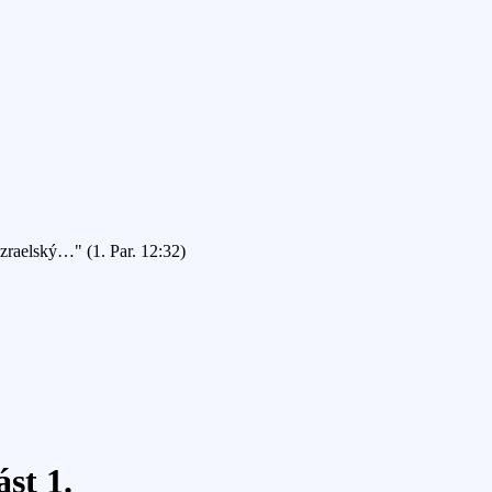
Izraelský…" (1. Par. 12:32)
ást 1.