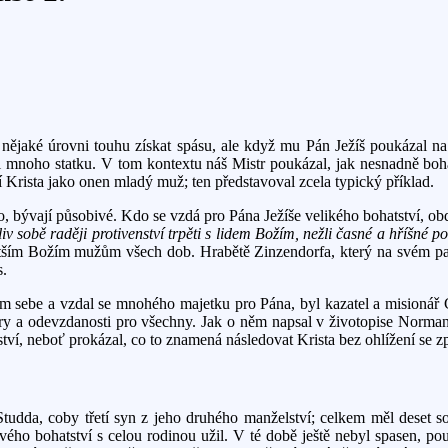
ějaké úrovni touhu získat spásu, ale když mu Pán Ježíš poukázal na 
l mnoho statku. V tom kontextu náš Mistr poukázal, jak nesnadně boha
 Krista jako onen mladý muž; ten představoval zcela typický příklad.
 bývají působivé. Kdo se vzdá pro Pána Ježíše velikého bohatství, ob
iv sobě raději protivenství trpěti s lidem Božím, nežli časné a hříšné 
větším Božím mužům všech dob. Hrabětě Zinzendorfa, který na svém p
s.
ám sebe a vzdal se mnohého majetku pro Pána, byl kazatel a misionář 
 a odevzdanosti pro všechny. Jak o něm napsal v životopise Norman P
í, neboť prokázal, co to znamená následovat Krista bez ohlížení se zp
udda, coby třetí syn z jeho druhého manželství; celkem měl deset sour
 svého bohatství s celou rodinou užil. V té době ještě nebyl spasen, p