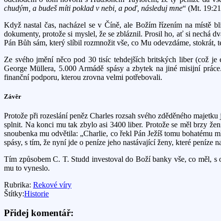
chudým, a budeš míti poklad v nebi, a poď, následuj mne
“ (Mt. 19:21
Když nastal čas, nacházel se v Číně, ale Božím řízením na místě bl
dokumenty, protože si myslel, že se zbláznil. Prosil ho, ať si nechá
Pán Bůh sám, který slíbil rozmnožit vše, co Mu odevzdáme, stokrát, t
Ze svého jmění něco pod 30 tisíc tehdejších britských liber (což j
George Müllera, 5.000 Armádě spásy a zbytek na jiné misijní práce.
finanční podporu, kterou zrovna velmi potřebovali.
Závěr
Protože při rozeslání peněz Charles rozsah svého zděděného majetku j
splnit. Na konci mu tak zbylo asi 3400 liber. Protože se měl brzy že
snoubenka mu odvětila: „Charlie, co řekl Pán Ježíš tomu bohatému 
spásy, s tím, že nyní jde o peníze jeho nastávající ženy, které peníze n
Tím způsobem C. T. Studd investoval do Boží banky vše, co měl, s o
mu to vyneslo.
Rubrika:
Rekové víry
Štítky:
Historie
Přidej komentář: