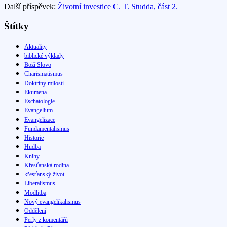
Další příspěvek:
Životní investice C. T. Studda, část 2.
Štítky
Aktuality
biblické výklady
Boží Slovo
Charismatismus
Doktríny milosti
Ekumena
Eschatologie
Evangelium
Evangelizace
Fundamentalismus
Historie
Hudba
Knihy
Křesťanská rodina
křesťanský život
Liberalismus
Modlitba
Nový evangelikalismus
Oddělení
Perly z komentářů