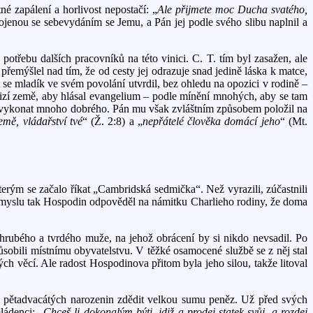
zapálení a horlivost nepostačí: „
Ale přijmete moc Ducha svatého,
pojenou se sebevydáním se Jemu, a Pán jej podle svého slibu naplnil a
potřebu dalších pracovníků na této vinici. C. T. tím byl zasažen, ale
řemýšlel nad tím, že od cesty jej odrazuje snad jedině láska k matce,
 se mladík ve svém povolání utvrdil, bez ohledu na opozici v rodině –
 cizí země, aby hlásal evangelium – podle mínění mnohých, aby se tam
ůže vykonat mnoho dobrého. Pán mu však zvláštním způsobem položil na
mě, vládařství tvé
“ (Ž. 2:8) a „
nepřátelé člověka domácí jeho
“ (Mt.
terým se začalo říkat „Cambridská sedmička“. Než vyrazili, zúčastnili
m smyslu tak Hospodin odpověděl na námitku Charlieho rodiny, že doma
hrubého a tvrdého muže, na jehož obrácení by si nikdo nevsadil. Po
ůsobili místnímu obyvatelstvu. V těžké osamocené službě se z něj stal
h věcí. Ale radost Hospodinova přitom byla jeho silou, takže litoval
ch pětadvacátých narozenin zdědit velkou sumu peněz. Už před svých
ládenci: „
Chceš-li dokonalým býti, jdiž a prodej statek svůj, a rozdej