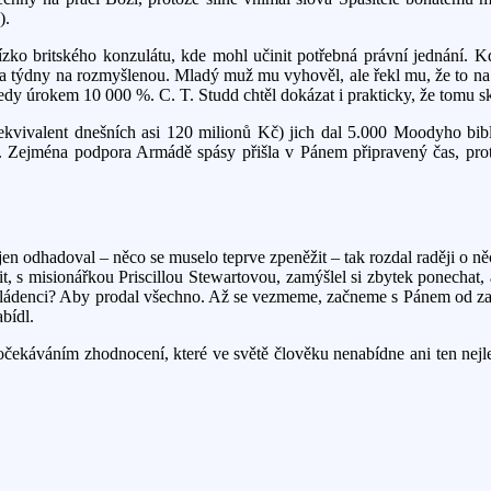
).
ízko britského konzulátu, kde mohl učinit potřebná právní jednání. K
 dva týdny na rozmyšlenou. Mladý muž mu vyhověl, ale řekl mu, že to na
edy úrokem 10 000 %. C. T. Studd chtěl dokázat i prakticky, že tomu sk
e ekvivalent dnešních asi 120 milionů Kč) jich dal 5.000 Moodyho bib
 Zejména podpora Armádě spásy přišla v Pánem připravený čas, protož
en odhadoval – něco se muselo teprve zpeněžit – tak rozdal raději o n
nit, s misionářkou Priscillou Stewartovou, zamýšlel si zbytek ponechat
mládenci? Aby prodal všechno. Až se vezmeme, začneme s Pánem od zač
abídl.
čekáváním zhodnocení, které ve světě člověku nenabídne ani ten nejlep