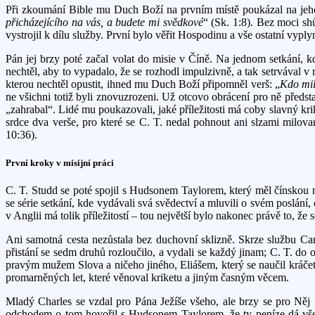
Při zkoumání Bible mu Duch Boží na prvním místě poukázal na jeho
přicházejícího na vás, a budete mi svědkové
“ (Sk. 1:8). Bez moci sh
vystrojil k dílu služby. První bylo věřit Hospodinu a vše ostatní vypl
Pán jej brzy poté začal volat do misie v Číně. Na jednom setkání, kd
nechtěl, aby to vypadalo, že se rozhodl impulzivně, a tak setrvával 
kterou nechtěl opustit, ihned mu Duch Boží připomněl verš: „
Kdo mil
ne všichni totiž byli znovuzrozeni. Už otcovo obrácení pro ně předs
„zahrabal“. Lidé mu poukazovali, jaké příležitosti má coby slavný k
srdce dva verše, pro které se C. T. nedal pohnout ani slzami milov
10:36).
První kroky v misijní práci
C. T. Studd se poté spojil s Hudsonem Taylorem, který měl čínskou mi
se série setkání, kde vydávali svá svědectví a mluvili o svém poslá
v Anglii má tolik příležitostí – tou největší bylo nakonec právě to, že 
Ani samotná cesta nezůstala bez duchovní sklizně. Skrze službu Ca
přistání se sedm druhů rozloučilo, a vydali se každý jinam; C. T. do
pravým mužem Slova a ničeho jiného, Eliášem, který se naučil kráčet
promarněných let, které věnoval kriketu a jiným časným věcem.
Mladý Charles se vzdal pro Pána Ježíše všeho, ale brzy se pro Něj
odchodem o tom hovořil s Hudsonem Taylorem, že ty peníze dá všec