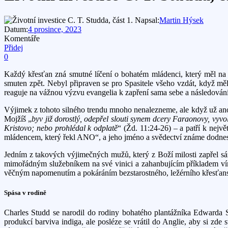
Napsal:
Martin Hýsek
Datum:
4 prosince, 2023
Komentáře
Přidej
0
Každý křesťan zná smutné líčení o bohatém mládenci, který měl na n
smuten zpět. Nebyl připraven se pro Spasitele všeho vzdát, když mě
reaguje na vážnou výzvu evangelia k zapření sama sebe a následování
Výjimek z tohoto silného trendu mnoho nenalezneme, ale když už ano,
Mojžíš „
byv již dorostlý, odepřel slouti synem dcery Faraonovy, vyvol
Kristovo; nebo prohlédal k odplatě
“ (Žd. 11:24-26) – a patří k nej
mládencem, který řekl ANO“, a jeho jméno a svědectví známe dodne
Jedním z takových výjimečných mužů, který z Boží milosti zapřel s
mimořádným služebníkem na své vinici a zahanbujícím příkladem víry
věčným napomenutím a pokáráním bezstarostného, ležérního křesťanstv
Spása v rodině
Charles Studd se narodil do rodiny bohatého plantážníka Edwarda St
produkcí barviva indiga, ale posléze se vrátil do Anglie, aby si zde