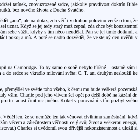
žel tatínek, znovuzrozené srdce, jakkoliv pravdivost doktrín Bible
 skutků, bez nového života z Ducha Svatého.
ět „ano“, ale na dotaz, zda věří i v druhou polovinu verše o tom, že
usel uznat. Když se jej tedy starý muž zeptal, zda chce být konzistentní
m sebe vážit, kdyby s tím něco neudělal. Pán se jej tímto dotknul, a
dl pokoj a mír. A poté se nadto dozvěděl, že ve stejný den uvěřili v
toupil na Cambridge. To by samo o sobě nebylo hříšné – ostatně sám i
la a do srdce se vkradlo milování světa; C. T. ani druhým nesloužil ke
le, přemýšlel ve světle toho všeho, k čemu mu bude veškerá pozemská
aly vším. Charlie pod jeho vlivem šel opět po delší době na kázání dr.
pro tu radost činit nic jiného. Kriket v porovnání s tím pozbyl svého
ho. Věděl jen, že se nemůže jen tak věnovat civilnímu zaměstnání, když
ožím věcem a záležitostem věčnosti celý svůj život a veškerou energii,
stovat.) Charles si uvědomil svou dřívější nekonzistentnost a uložil si