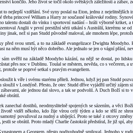
nství končilo. Jeho život se točil okolo světských záležitostí a zábav, z
ejlepší vzdělání. Své syny poslal na Eton, jednu z nejelitnějších intern
také třeba princové William a Harry ze současné královské rodiny. Synov
talentu dostali do vínku i sportovní nadání – hráli výborně kriket, a t
entoval Anglii v první prestižní sérii utkání s Austrálií, kterému se od
diny jinak, než si pan Studd původně maloval, ale mnohem lépe, protož
ky před svou smrtí, a to na základě evangelizace Dwighta Moodyho. P
, asi na něm musí být něco dobrého. Ale jednalo se jen o vágní přání, ne
terý sám uvěřil na základě Moodyho kázání, na nějž se dostal, po li
zůstat přes noc v Dublinu. Toulal se městem, nevěda, co s večerem, a
vot, protože se poprvé setkal s pravým evangeliem.
loužit k víře i svému starému příteli. Jednou, když jej pan Studd pozva
loužil v Londýně. Přesto, že otec Studd dříve vyjádřil určitý zájem s
i zábavami, ale jednou dal slovo, a tak se podvolil. A Duch Boží si to v
ké obrátil.
ek zanechal dostihů, neodmyslitelně spojených se sázením, a věci Bož
v životě viděl někoho, kdo žije vírou celý týden a kdo se těší ze shr
en samotný považoval za nudný a ubíjející. Proto se také z otcovy zm
estli se obrátil. Proto mladý Charlie častokrát předstíral, že již spí, a
 Kynastonem a Georgem, přesto podivuhodně smiloval. Jednoho v rodi