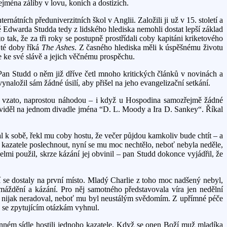
ejména záliby v lovu, koních a dostizích.
átních předuniverzitních škol v Anglii. Založili ji už v 15. století a
é Edwarda Studda tedy z lidského hlediska nemohli dostat lepší základ
o tak, že za tři roky se postupně prostřídali coby kapitáni kriketového
 té doby říká
The Ashes
. Z časného hlediska měli k úspěšnému životu
e ke své slávě a jejich věčnému prospěchu.
an Studd o něm již dříve četl mnoho kritických článků v novinách a
vynaložil sám žádné úsilí, aby přišel na jeho evangelizační setkání.
dsku vzato, naprostou náhodou – i když u Hospodina samozřejmě žádné
 uviděl na jednom divadle jména “D. L. Moody a Ira D. Sankey“. Říkal
l k sobě, řekl mu coby hostu, že večer půjdou kamkoliv bude chtít – a
i kazatele poslechnout, nyní se mu moc nechtělo, neboť nebyla neděle,
elmi použil, skrze kázání jej obvinil – pan Studd dokonce vyjádřil, že
í se dostaly na první místo. Mladý Charlie z toho moc nadšený nebyl,
omáždění a kázání. Pro něj samotného představovala víra jen nedělní
ěny nijak neradoval, neboť mu byl neustálým svědomím. Z upřímné péče
by se zpytujícím otázkám vyhnul.
nném sídle hostili jednoho kazatele. Když se onen Boží muž mladíka