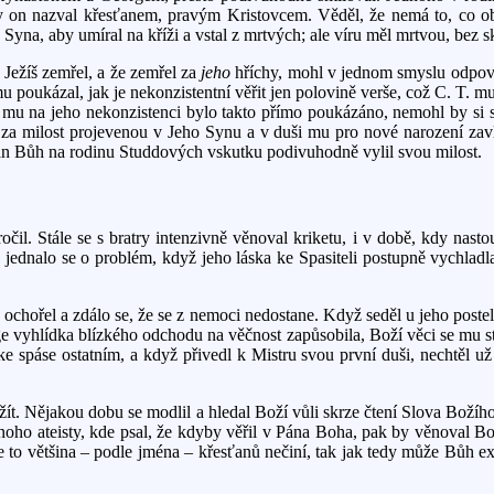
y on nazval křesťanem, pravým Kristovcem. Věděl, že nemá to, co obdr
 Syna, aby umíral na kříži a vstal z mrtvých; ale víru měl mrtvou, bez
n Ježíš zemřel, a že zemřel za
jeho
hříchy, mohl v jednom smyslu odpověd
mu poukázal, jak je nekonzistentní věřit jen polovině verše, což C. T. m
 mu na jeho nekonzistenci bylo takto přímo poukázáno, nemohl by si sá
i za milost projevenou v Jeho Synu a v duši mu pro nové narození zavlá
! Pán Bůh na rodinu Studdových vskutku podivuhodně vylil svou milost.
očil. Stále se s bratry intenzivně věnoval kriketu, i v době, kdy nas
 ale jednalo se o problém, když jeho láska ke Spasiteli postupně vychlad
ochořel a zdálo se, že se z nemoci nedostane. Když seděl u jeho poste
ge vyhlídka blízkého odchodu na věčnost zapůsobila, Boží věci se mu st
 spáse ostatním, a když přivedl k Mistru svou první duši, nechtěl už 
použít. Nějakou dobu se modlil a hledal Boží vůli skrze čtení Slova Boží
jednoho ateisty, kde psal, že kdyby věřil v Pána Boha, pak by věnoval B
e to většina – podle jména – křesťanů nečiní, tak jak tedy může Bůh exi