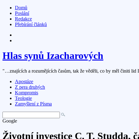
Domů
Poslání
Redakce
Přebírání článků
Hlas synů Izacharových
"…znajících a rozumějících časům, tak že věděli, co by měl činiti lid 
Apostáze
Z pera druhých
Kompromis
Teologie
Zamyšlení z Písma
Google
Životní investice C. T. Studda, č