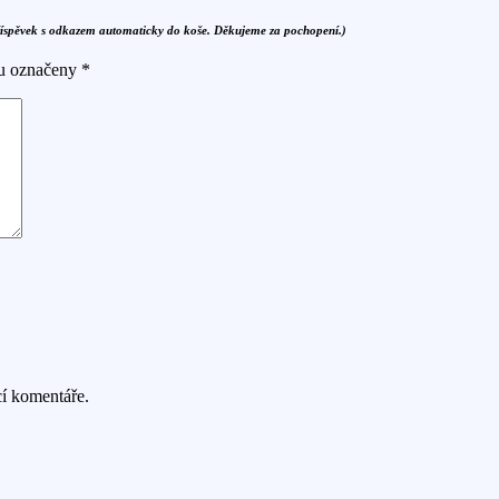
říspěvek s odkazem automaticky do koše. Děkujeme za pochopení.)
ou označeny
*
cí komentáře.