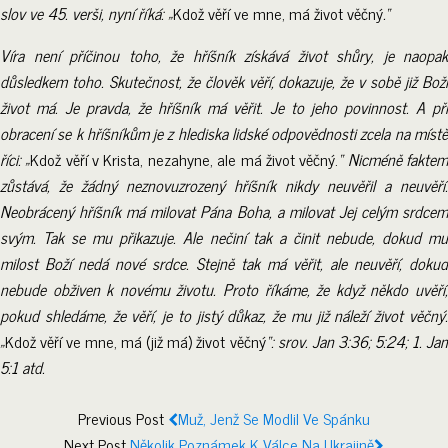
slov ve 45. verši, nyní říká: „
Kdož věří ve mne, má život věčný
.“
Víra není příčinou toho, že hříšník získává život shůry, je naopak
důsledkem toho. Skutečnost, že člověk věří, dokazuje, že v sobě již Boží
život má. Je pravda, že hříšník má věřit. Je to jeho povinnost. A při
obracení se k hříšníkům je z hlediska lidské odpovědnosti zcela na místě
říci: „
Kdož věří v Krista, nezahyne, ale má život věčný.
“ Nicméně fakte
zůstává, že žádný neznovuzrozený hříšník nikdy neuvěřil a neuvěří.
Neobrácený hříšník má milovat Pána Boha, a milovat Jej celým srdcem
svým. Tak se mu přikazuje. Ale nečiní tak a činit nebude, dokud mu
milost Boží nedá nové srdce. Stejně tak má věřit, ale neuvěří, dokud
nebude obživen k novému životu. Proto říkáme, že když někdo uvěří,
pokud shledáme, že věří, je to jistý důkaz, že mu již náleží život věčný.
„
Kdož věří ve mne, má (již má) život věčný
“: srov. Jan 3:36; 5:24; 1. Ja
5:1 atd.
Previous Post
Muž, Jenž Se Modlil Ve Spánku
Next Post
Několik Poznámek K Válce Na Ukrajině