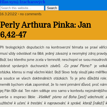
Hlas synů Izacharových
16.3.2022 • no comments
Perly Arthura Pinka: Jan
6,42-47
Při teologických disputacích na kontroverzní témata se praví věřící
musí vždy odvolávat na Bibli, jediný závazný a neomylný zdroj pravdy
Boží, bez kterého jsme zcela v temnotě, neschopní se svou moudrostí
dobrat správných duchovních závěrů. „
Co praví Písmo?
“ je velká
otázka, kterou si mají všichni klást. Boží Slovo tedy slouží jako měřítko
a soudce ve všech doktrinálních otázkách. To je jeho důležitá role;
neměli bychom však zapomínat, že to není primární důvod, proč nám
jej Pán Bůh dal. Ten nám sděluje ono samo v kontextu nejznámějšího
verše o inspiraci Bible: „
Všelikéť písmo od Boha [jest] vdechnuté, 
užitečné k učení, k trestání, k napravování, k správě, kteráž [náleží] k