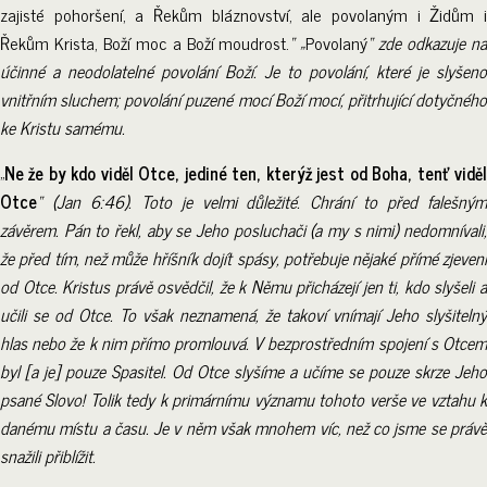
zajisté pohoršení, a Řekům bláznovství, ale povolaným i Židům i
Řekům Krista, Boží moc a Boží moudrost.
“ „
Povolaný
“ zde odkazuje n
účinné a neodolatelné povolání Boží. Je to povolání, které je slyšeno
vnitřním sluchem; povolání puzené mocí Boží mocí, přitrhující dotyčného
ke Kristu samému.
„
Ne že by kdo viděl Otce, jediné ten, kterýž jest od Boha, tenť viděl
Otce
“ (Jan 6:46). Toto je velmi důležité. Chrání to před falešným
závěrem. Pán to řekl, aby se Jeho posluchači (a my s nimi) nedomnívali,
že před tím, než může hříšník dojít spásy, potřebuje nějaké přímé zjevení
od Otce. Kristus právě osvědčil, že k Němu přicházejí jen ti, kdo slyšeli a
učili se od Otce. To však neznamená, že takoví vnímají Jeho slyšitelný
hlas nebo že k nim přímo promlouvá. V bezprostředním spojení s Otcem
byl [a je] pouze Spasitel. Od Otce slyšíme a učíme se pouze skrze Jeho
psané Slovo! Tolik tedy k primárnímu významu tohoto verše ve vztahu k
danému místu a času. Je v něm však mnohem víc, než co jsme se právě
snažili přiblížit.