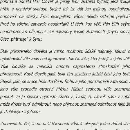
pohrdá a odmítá Ho? Člověk je padlý tvor, zkažená bytost, jenž miluje
hřích a nenávidí svatost. Stejně tak lze dát jen jedinou uspokojivou
odpověď na otázky: Proč evangelium vůbec někdo srdečně přijímá?
Proč ho všichni zatvrzele neodmítají? U těch, kdo věří, Pán Bůh svým
nadpřirozeným působení činí navzdory lidské zkaženosti; jinými slovy,
Otec „
přitrhuje
“ k Synu.
Stav přirozeného člověka je mimo možnosti lidské nápravy. Mluvit o
uplatňování vůle znamená ignorovat stav člověka, který stojí za jeho vůlí.
Vůle člověka se neunikla onomu naprostému ztroskotání jeho
přirozenosti. Když člověk padl, byla tím zasažena každá část jeho bytí.
Stejně, jako se srdce hříšníka Pánu Bohu a jeho porozumění zatemnilo, i
jeho vůle propadla otroctví hříchu. Hlásat svobodu vůle znamená
popírat, že je člověk naprosto zkažený. Tvrdit, že člověk sám v sobě
může Krista buď odmítnout, nebo přijmout, znamená odmítnout fakt, že
je ďáblovým zajatcem.
Znamená to říci, že na naší tělesnosti zůstala alespoň jedna dobrá věc.