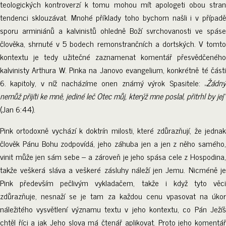
teologických kontroverzí k tomu mohou mít apologeti obou stran
tendenci sklouzávat. Mnohé příklady toho bychom našli i v případě
sporu arminiánů a kalvinistů ohledně Boží svrchovanosti ve spáse
člověka, shrnuté v 5 bodech remonstrančních a dortských. V tomto
kontextu je tedy užitečné zaznamenat komentář přesvědčeného
kalvinisty Arthura W. Pinka na Janovo evangelium, konkrétně té části
6. kapitoly, v níž nacházíme onen známý výrok Spasitele: „
Žádný
nemůž přijíti ke mně, jediné leč Otec můj, kterýž mne poslal, přitrhl by jej
“
(Jan 6:44).
Pink ortodoxně vychází k doktrín milosti, které zdůrazňují, že jednak
člověk Pánu Bohu zodpovídá, jeho záhuba jen a jen z něho samého,
vinit může jen sám sebe – a zároveň je jeho spása cele z Hospodina,
takže veškerá sláva a veškeré zásluhy náleží jen Jemu. Nicméně je
Pink především pečlivým vykladačem, takže i když tyto věci
zdůrazňuje, nesnaží se je tam za každou cenu vpasovat na úkor
náležitého vysvětlení významu textu v jeho kontextu, co Pán Ježíš
chtěl říci a jak Jeho slova má čtenář aplikovat. Proto jeho komentář