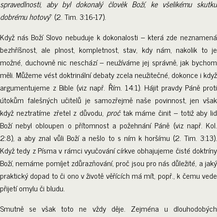
spravedlnosti, aby byl dokonalý člověk Boží, ke všelikému skutku
dobrému hotový
“ (2. Tim. 3:16-17).
Když nás Boží Slovo nebuduje k dokonalosti – která zde neznamená
bezhříšnost, ale plnost, kompletnost, stav, kdy nám, nakolik to je
možné, duchovně nic neschází – neužíváme jej správně, jak bychom
měli. Můžeme vést doktrinální debaty zcela neužitečné, dokonce i když
argumentujeme z Bible (viz např. Řím. 14:1). Hájit pravdy Páně proti
útokům falešných učitelů je samozřejmě naše povinnost, jen však
když neztratíme zřetel z důvodu,
proč
tak máme činit – totiž aby lid
Boží nebyl obloupen o přítomnost a požehnání Páně (viz např. Kol.
2:8), a aby znal vůli Boží a nešlo to s ním k horšímu (2. Tim. 3:13).
Když tedy z Písma v rámci vyučování církve obhajujeme čisté doktríny
Boží, nemáme pomíjet zdůrazňování, proč jsou pro nás důležité, a jaký
praktický dopad to či ono v životě věřících má mít, popř., k čemu vede
přijetí omylu či bludu.
Smutně se však toto ne vždy děje. Zejména u dlouhodobých