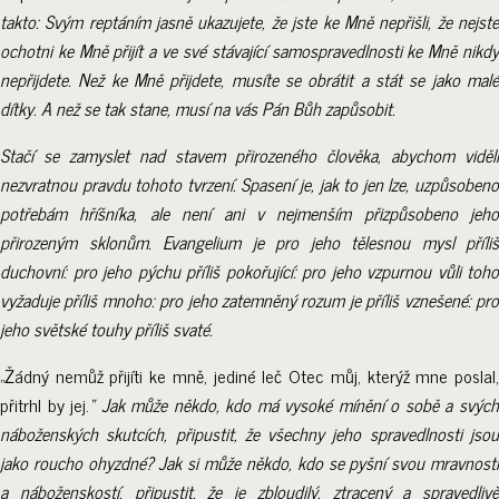
takto: Svým reptáním jasně ukazujete, že jste ke Mně nepřišli, že nejste
ochotni ke Mně přijít a ve své stávající samospravedlnosti ke Mně nikdy
nepřijdete. Než ke Mně přijdete, musíte se obrátit a stát se jako malé
dítky. A než se tak stane, musí na vás Pán Bůh zapůsobit.
Stačí se zamyslet nad stavem přirozeného člověka, abychom viděli
nezvratnou pravdu tohoto tvrzení. Spasení je, jak to jen lze, uzpůsobeno
potřebám hříšníka, ale není ani v nejmenším přizpůsobeno jeho
přirozeným sklonům. Evangelium je pro jeho tělesnou mysl příliš
duchovní: pro jeho pýchu příliš pokořující: pro jeho vzpurnou vůli toho
vyžaduje příliš mnoho: pro jeho zatemněný rozum je příliš vznešené: pro
jeho světské touhy příliš svaté.
„Žádný nemůž přijíti ke mně, jediné leč Otec můj, kterýž mne poslal,
přitrhl by jej.
“ Jak může někdo, kdo má vysoké mínění o sobě a svýc
náboženských skutcích, připustit, že všechny jeho spravedlnosti jsou
jako roucho ohyzdné? Jak si může někdo, kdo se pyšní svou mravností
a náboženskostí, připustit, že je zbloudilý, ztracený a spravedlivě