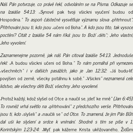
Náš Pán potvrzuje, co právě řekl, odvoláním se na Písma. Odkazuje se
na Izaiáše 54:13: „S
ynové pak tvoji všickni vyučení budou o
Hospodina.
“ To aspoň částečně vysvětluje významu slova „
přitrhnout
“.
Přitrhováni jsou ti, kdo jsou „
učeni od Boha
“. A kdo jsou tito, tak vysoc
poctění? Citát z Izaiáše 54 nám říká: jsou to Boží „
děti
“; Jeho vlastní
Jeho vyvolení.
Zaznamenejme pozorně, jak náš Pán citoval Izaiáše 54:13. Jednoduše
řekl: „
A budou všickni učeni od Boha.
“ To nám pomáhá při vymezen
„
všechněch
“ i v dalších pasážích, jako je Jan 12:32: „
Já budu-li
povýšen od země, všecky potáhnu k sobě
.“ „
Všickni
“ neznamená cel
lidstvo, ale všechny děti Boží, všechny Jeho vyvolené.
„Protož každý, kdož slyšel od Otce a naučil se, jdeť ke mně
“ (Jan 6:45)
To rovněž vrhá světlo na „
přitrhování
“ z předchozího verše. Přitrhován
jsou ti, kdo „
slyšeli
“ a „
naučili se
“ od Otce. To znamená, že jim Pán Bů
dal uši ke slyšení a srdce k vnímání. Shodně s tím se píše v 1.
Korintským 1:23-24: „
Myť pak kážeme Krista ukřižovaného, Židů