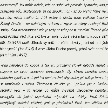
odsouzený? Jak může někdo, kdo na sobě vidí pramálo špatného, kdo je
zaslepený vůči skutečnosti, že od zpodku nohy až do vrchu hlavy není
na něm místa celého (Iz. 1:6), usilovně hledat toho velikého Lékaře?
Žádný člověk s nezměněným srdcem a myslí se nikdy nechopí Boží
spásy. Ona neschopnost zde je tedy neschopnost morální. Přesně jako
když Kristus řekl: „
Kterakž byste mohli dobré věci mluviti, jsouce zlí?
(Mt. 12:34) A opět: „
Kterak vy můžete věřiti, chvály jedni od druhýc
hledajíce?
“ (Jan 5,44) A zase: „
Toho Ducha pravdy, jehož svět nemůže
přijíti
“ (Jan 14:17).
Voda nepoteče do kopce, a tak ani přirozený člověk nebude jednat v
rozporu se svou zkaženou přirozeností. Zlý strom nemůže ovoce
dobrého vynášeti a stejně tak není možné, aby srdce, jež miluje temnotu,
si zamilovalo i světlo. Zkaženost člověka je – pokud jde o lidskou
stránku věci – to jediné, co může vysvětlit všeobecné odmítání
evangelia. Je jediná uspokojivá odpověď na otázky: Proč Krista
nepřijímají srdečně všichni, jimž je předložen? Proč Jím většina lidí