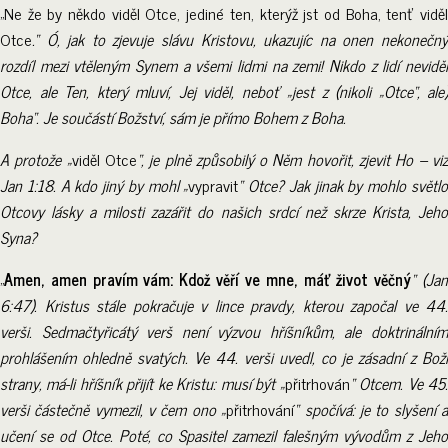
„Ne že by někdo viděl Otce, jediné ten, kterýž jst od Boha, tenť viděl
Otce
.“ Ó, jak to zjevuje slávu Kristovu, ukazujíc na onen nekonečný
rozdíl mezi vtěleným Synem a všemi lidmi na zemi! Nikdo z lidí neviděl
Otce, ale Ten, který mluví, Jej viděl, neboť „jest z (nikoli „Otce“, ale)
Boha“. Je součástí Božství, sám je přímo Bohem z Boha.
A protože „
viděl Otce
“, je plně způsobilý o Něm hovořit, zjevit Ho – vi
Jan 1:18. A kdo jiný by mohl „
vypravit
“ Otce? Jak jinak by mohlo světl
Otcovy lásky a milosti zazářit do našich srdcí než skrze Krista, Jeho
Syna?
„
Amen, amen pravím vám: Kdož věří ve mne, máť život věčný
“ (Ja
6:47). Kristus stále pokračuje v lince pravdy, kterou započal ve 44.
verši. Sedmačtyřicátý verš není výzvou hříšníkům, ale doktrinálním
prohlášením ohledně svatých. Ve 44. verši uvedl, co je zásadní z Boží
strany, má-li hříšník přijít ke Kristu: musí být „
přitrhován
“ Otcem. Ve 45
verši částečně vymezil, v čem ono „
přitrhování
“ spočívá: je to slyšení 
učení se od Otce. Poté, co Spasitel zamezil falešným vývodům z Jeho