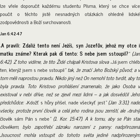
lze vřele doporučit každému studentu Písma, který se chce více
poučit o těchto jistě nesnadných otázkách ohledně lidské
zodpovědnosti a Boží svrchovanosti.
Jan 6:42-47
„
A pravili: Zdaliž tento není Ježíš, syn Jozefův, jehož my otce i
matku známe? Kterak pak dí tento: S nebe jsem sstoupil?
“ (Ja
6:42). Z toho vidíme, že tito Židé chápali Kristova slova „
Já jsem chlé
ten, kterýž jsem s nebe sstoupil
“ tak, že značí Jeho Božský původ; a 
tom měli naprostou pravdu. Nikdo jiný než On nemohl toto tvrdit, aby to
byla pravda. Toto Kristovo prohlášení znamenalo, že jako Osoba v
existoval v nebi dříve, než se zjevil mezi lidmi – a jak dosvědčil Jeho
předchůdce: „
Kdožť s hůry přišel, nade všeckyť jest
“ (Jan 3:31); nade
všecky, protože první člověk a celá jeho rodina jsou zemští, ale „
druhý
člověk sám Pán s nebe
“ (1. Kor. 15:47). A k tomu, aby se Pán stal
člověkem, bylo zapotřebí zázraku narození z panny: nadpřirozená
Jsoucnost mohla vstoupit do tohoto světa jedině nadpřirozeným