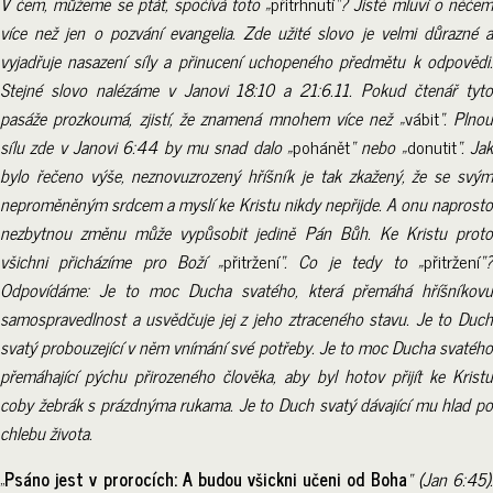
V čem, můžeme se ptát, spočívá toto „
přitrhnutí
“? Jistě mluví o něče
více než jen o pozvání evangelia. Zde užité slovo je velmi důrazné a
vyjadřuje nasazení síly a přinucení uchopeného předmětu k odpovědi.
Stejné slovo nalézáme v Janovi 18:10 a 21:6.11. Pokud čtenář tyto
pasáže prozkoumá, zjistí, že znamená mnohem více než „
vábit
“. Plno
sílu zde v Janovi 6:44 by mu snad dalo „
pohánět
“ nebo „
donutit
“. Ja
bylo řečeno výše, neznovuzrozený hříšník je tak zkažený, že se svým
neproměněným srdcem a myslí ke Kristu nikdy nepřijde. A onu naprosto
nezbytnou změnu může vypůsobit jedině Pán Bůh. Ke Kristu proto
všichni přicházíme pro Boží „
přitržení
“. Co je tedy to „
přitržení
“
Odpovídáme: Je to moc Ducha svatého, která přemáhá hříšníkovu
samospravedlnost a usvědčuje jej z jeho ztraceného stavu. Je to Duch
svatý probouzející v něm vnímání své potřeby. Je to moc Ducha svatého
přemáhající pýchu přirozeného člověka, aby byl hotov přijít ke Kristu
coby žebrák s prázdnýma rukama. Je to Duch svatý dávající mu hlad po
chlebu života.
„
Psáno jest v prorocích: A budou všickni učeni od Boha
“ (Jan 6:45)