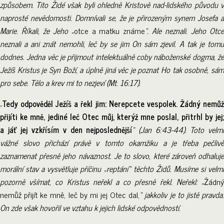
způsobem. Tito Židé však byli ohledně Kristově nad-lidského původu v
naprosté nevědomosti. Domnívali se, že je přirozeným synem Josefa a
Marie. Říkali, že Jeho „
otce a matku známe
“. Ale neznali. Jeho Otc
neznali a ani znát nemohli, leč by se jim On sám zjevil. A tak je tomu
dodnes. Jedna věc je přijmout intelektuálně coby náboženské dogma, že
Ježíš Kristus je Syn Boží, a úplně jiná věc je poznat Ho tak osobně, sám
pro sebe. Tělo a krev mi to nezjeví (Mt. 16:17).
„
Tedy odpověděl Ježíš a řekl jim: Nerepcete vespolek. Žádný nemůž
přijíti ke mně, jediné leč Otec můj, kterýž mne poslal, přitrhl by jej;
a jáť jej vzkřísím v den nejposlednější
“ (Jan 6:43-44). Toto velm
vážné slovo přichází právě v tomto okamžiku a je třeba pečlivě
zaznamenat přesně jeho návaznost. Je to slovo, které zároveň odhaluje
morální stav a vysvětluje příčinu „reptání“ těchto Židů. Musíme si velmi
pozorně všímat, co Kristus neřekl a co přesně řekl. Neřekl: „
Žádný
nemůž přijít ke mně, leč by mi jej Otec dal,
“ jakkoliv je to jistě pravda
On zde však hovořil ve vztahu k jejich lidské odpovědností.