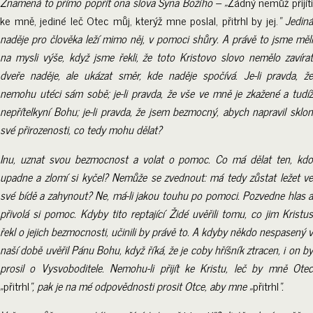
Znamená to přímo popřít ona slova Syna Božího – „
Žádný nemůž přijít
ke mně, jediné leč Otec můj, kterýž mne poslal, přitrhl by jej.
“ Jediná
naděje pro člověka leží mimo něj, v pomoci shůry. A právě to jsme měli
na mysli výše, když jsme řekli, že toto Kristovo slovo nemělo zavírat
dveře naděje, ale ukázat směr, kde naděje spočívá. Je-li pravda, že
nemohu utéci sám sobě; je-li pravda, že vše ve mně je zkažené a tudíž
nepřítelkyní Bohu; je-li pravda, že jsem bezmocný, abych napravil sklon
své přirozenosti, co tedy mohu dělat?
Inu, uznat svou bezmocnost a volat o pomoc. Co má dělat ten, kdo
upadne a zlomí si kyčel? Nemůže se zvednout: má tedy zůstat ležet ve
své bídě a zahynout? Ne, má-li jakou touhu po pomoci. Pozvedne hlas a
přivolá si pomoc. Kdyby tito reptající Židé uvěřili tomu, co jim Kristus
řekl o jejich bezmocnosti, učinili by právě to. A kdyby někdo nespasený v
naší době uvěřil Pánu Bohu, když říká, že je coby hříšník ztracen, i on by
prosil o Vysvoboditele. Nemohu-li přijít ke Kristu, leč by mně Otec
„
přitrhl
“, pak je na mé odpovědnosti prosit Otce, aby mne „
přitrhl
“.