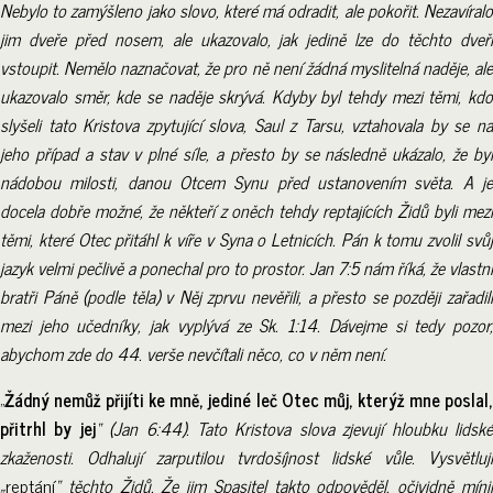
Nebylo to zamýšleno jako slovo, které má odradit, ale pokořit. Nezavíralo
jim dveře před nosem, ale ukazovalo, jak jedině lze do těchto dveří
vstoupit. Nemělo naznačovat, že pro ně není žádná myslitelná naděje, ale
ukazovalo směr, kde se naděje skrývá. Kdyby byl tehdy mezi těmi, kdo
slyšeli tato Kristova zpytující slova, Saul z Tarsu, vztahovala by se na
jeho případ a stav v plné síle, a přesto by se následně ukázalo, že byl
nádobou milosti, danou Otcem Synu před ustanovením světa. A je
docela dobře možné, že někteří z oněch tehdy reptajících Židů byli mezi
těmi, které Otec přitáhl k víře v Syna o Letnicích. Pán k tomu zvolil svůj
jazyk velmi pečlivě a ponechal pro to prostor. Jan 7:5 nám říká, že vlastní
bratři Páně (podle těla) v Něj zprvu nevěřili, a přesto se později zařadili
mezi jeho učedníky, jak vyplývá ze Sk. 1:14. Dávejme si tedy pozor,
abychom zde do 44. verše nevčítali něco, co v něm není.
„
Žádný nemůž přijíti ke mně, jediné leč Otec můj, kterýž mne poslal,
přitrhl by jej
“ (Jan 6:44). Tato Kristova slova zjevují hloubku lidsk
zkaženosti. Odhalují zarputilou tvrdošíjnost lidské vůle. Vysvětlují
„
reptání
“ těchto Židů. Že jim Spasitel takto odpověděl, očividně mínil