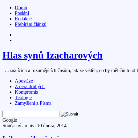
Domů
Poslání
Redakce
Přebírání článků
Hlas synů Izacharových
"…znajících a rozumějících časům, tak že věděli, co by měl činiti lid 
Apostáze
Z pera druhých
Kompromis
Teologie
Zamyšlení z Písma
Google
Současný archiv: 10 února, 2014