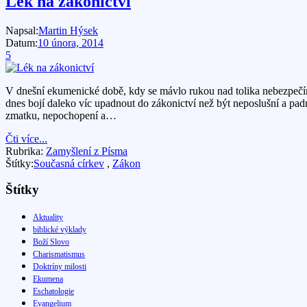
Lék na zákonictví
Napsal:
Martin Hýsek
Datum:
10 února, 2014
5
V dnešní ekumenické době, kdy se mávlo rukou nad tolika nebezpečími o
dnes bojí daleko víc upadnout do zákonictví než být neposlušní a padn
zmatku, nepochopení a…
Čti více...
Rubrika:
Zamyšlení z Písma
Štítky:
Současná církev
,
Zákon
Štítky
Aktuality
biblické výklady
Boží Slovo
Charismatismus
Doktríny milosti
Ekumena
Eschatologie
Evangelium