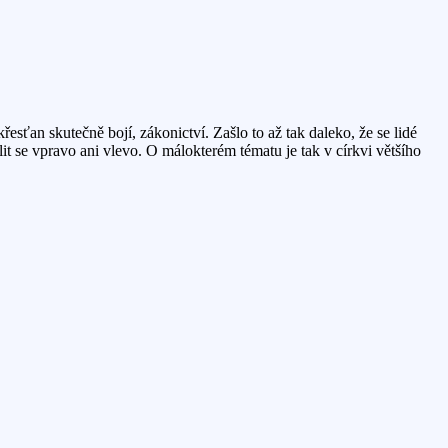
sťan skutečně bojí, zákonictví. Zašlo to až tak daleko, že se lidé
it se vpravo ani vlevo. O málokterém tématu je tak v církvi většího