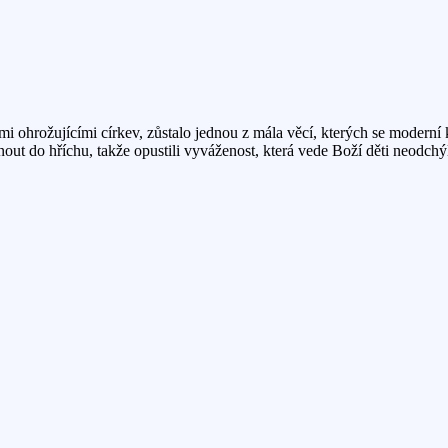
hrožujícími církev, zůstalo jednou z mála věcí, kterých se moderní kře
out do hříchu, takže opustili vyváženost, která vede Boží děti neodchýl