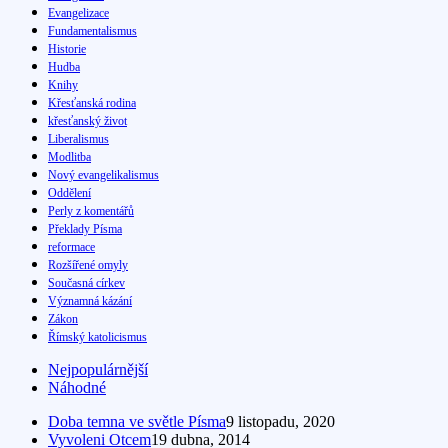
Evangelizace
Fundamentalismus
Historie
Hudba
Knihy
Křesťanská rodina
křesťanský život
Liberalismus
Modlitba
Nový evangelikalismus
Oddělení
Perly z komentářů
Překlady Písma
reformace
Rozšířené omyly
Současná církev
Významná kázání
Zákon
Římský katolicismus
Nejpopulárnější
Náhodné
Doba temna ve světle Písma
9 listopadu, 2020
Vyvoleni Otcem
19 dubna, 2014