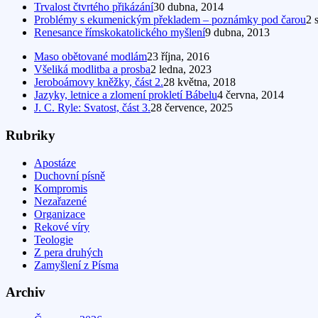
Trvalost čtvrtého přikázání
30 dubna, 2014
Problémy s ekumenickým překladem – poznámky pod čarou
2 
Renesance římskokatolického myšlení
9 dubna, 2013
Maso obětované modlám
23 října, 2016
Všeliká modlitba a prosba
2 ledna, 2023
Jeroboámovy kněžky, část 2.
28 května, 2018
Jazyky, letnice a zlomení prokletí Bábelu
4 června, 2014
J. C. Ryle: Svatost, část 3.
28 července, 2025
Rubriky
Apostáze
Duchovní písně
Kompromis
Nezařazené
Organizace
Rekové víry
Teologie
Z pera druhých
Zamyšlení z Písma
Archiv