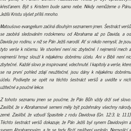
křesťanem. Být s Kristem bude samo nebe. Nikdy nemůžeme o Pánu
Ježíši Kristu slyšet příliš mnoho.
Matoušovo evangelium začíná dlouhým seznamem jmen. Šestnáct veršů
se zaobírá sledováním rodokmenu od Abrahama až po Davida, a od
Davida po rodinu, v níž se Pán Ježíš narodil. Ať si nikdo nemyslí, že jsou
tyto verše k ničemu. Ve stvoření není nic zbytečné. I nejmenší mech a
nejmenší hmyz slouží k nějakému dobrému účelu. Ani v Bibli není nic
zbytečné.. Každé slovo je inspirované, vdechnuté. I kapitoly a verše, které
se na první pohled zdají neužitečné, jsou dány k nějakému dobrému
účelu. Podívejte se opět na těchto šestnáct veršů a uvidíte v nich
užitečné a poučné lekce.
Z tohoto seznamu jmen se poučme, že Pán Bůh vždy drží své slovo.
Zaslíbil, že v Abrahamově semeni měly být požehnány všechny národy
země. Zaslíbil, že vzbudí Spasitele z rodu Davidova (Gn. 12:3, Iz. 11:1).
Těchto šestnáct veršů dokazuje, že Pán Ježíš byl synem Davidovým a
synem Abrahamovým, a že se tedy Boží zaslíbení vyplnilo. Nemyslící a