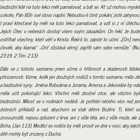
bezbožní lidé na tuto lekci měli pamatovat, a bát se. Ať už mohou myslet
cokoliv, Pán Bůh své slovo naplní. Nebudou-li činit pokání, jistě zahynou.
I praví křesťané by měli na tuto lekci pamatovat, a vzít si z ní útěchu.
Jejich Otec v nebesích dostojí všem svým závazkům. On řekl, že bude
ostříhat všechny, kteří věří v Krista. Řekl-li to, zajisté to učiní. „[On] není
člověk, aby klamal.“ „Onť zůstává věrný; zapříti sám sebe nemůže.“ (Nu.
23:19, 2 Tim. 2:13)
Dále se z tohoto seznamu jmen učme o hříšnosti a zkaženosti lidské
přirozenosti. Vizme, kolik jen zbožných rodičů v tomto seznamu mělo zlé
a bezbožné syny. Jména Roboáma a Jorama, Amona a Jekoniáše by nás
měla učit pokořující lekci. Všichni měli zbožné otce, ale všichni byli
bezbožníci. Milost se v rodinách nedědí. Je potřebí něčeho více než jen
dobrých příkladů a rad, abychom se stali dětmi Božími. Ti, kteří se
znovuzrodili, nejsou zplozeni z krve, ani z vůle těla, ani z vůle muže, ale z
Boha, (Jan 1:13). Modlící se rodiče by měli prosit ve dne v noci, aby jejich
děti mohly být zrozeny z Ducha.