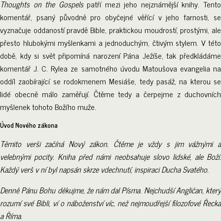
Thoughts on the Gospels
patří mezi jeho nejznámější knihy. Tent
komentář, psaný původně pro obyčejné věřící v jeho farnosti, se
vyznačuje oddaností pravdě Bible, praktickou moudrostí, prostými, ale
přesto hlubokými myšlenkami a jednoduchým, čtivým stylem. V této
době, kdy si svět připomíná narození Pána Ježíše, tak předkládáme
komentář J. C. Rylea ze samotného úvodu Matoušova evangelia na
oddíl zaobírající se rodokmenem Mesiáše, tedy pasáž, na kterou se
lidé obecně málo zaměřují. Čtěme tedy a čerpejme z duchovních
myšlenek tohoto Božího muže.
Úvod Nového zákona
Těmito verši začíná Nový zákon. Čtěme je vždy s jim vážnými a
velebnými pocity. Kniha před námi neobsahuje slovo lidské, ale Boží.
Každý verš v ní byl napsán skrze vdechnutí, inspiraci Ducha Svatého.
Denně Pánu Bohu děkujme, že nám dal Písma. Nejchudší Angličan, který
rozumí své Bibli, ví o náboženství víc, než nejmoudřejší filozofové Řecka
a Říma.