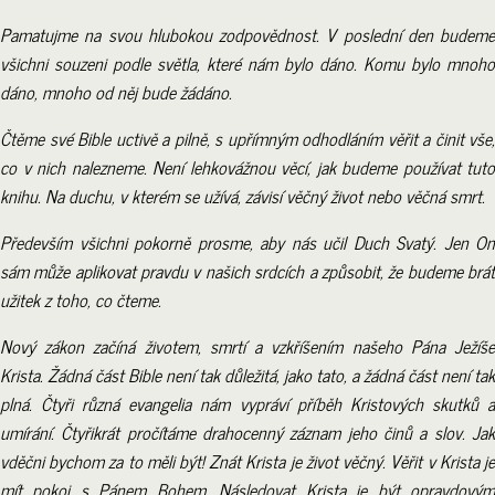
Pamatujme na svou hlubokou zodpovědnost. V poslední den budeme
všichni souzeni podle světla, které nám bylo dáno. Komu bylo mnoho
dáno, mnoho od něj bude žádáno.
Čtěme své Bible uctivě a pilně, s upřímným odhodláním věřit a činit vše,
co v nich nalezneme. Není lehkovážnou věcí, jak budeme používat tuto
knihu. Na duchu, v kterém se užívá, závisí věčný život nebo věčná smrt.
Především všichni pokorně prosme, aby nás učil Duch Svatý. Jen On
sám může aplikovat pravdu v našich srdcích a způsobit, že budeme brát
užitek z toho, co čteme.
Nový zákon začíná životem, smrtí a vzkříšením našeho Pána Ježíše
Krista. Žádná část Bible není tak důležitá, jako tato, a žádná část není tak
plná. Čtyři různá evangelia nám vypráví příběh Kristových skutků a
umírání. Čtyřikrát pročítáme drahocenný záznam jeho činů a slov. Jak
vděčni bychom za to měli být! Znát Krista je život věčný. Věřit v Krista je
mít pokoj s Pánem Bohem. Následovat Krista je být opravdovým