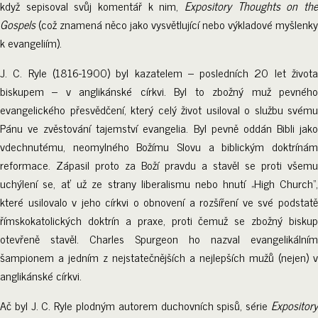
když sepisoval svůj komentář k nim,
Expository Thoughts on the
Gospels
(což znamená něco jako vysvětlující nebo výkladové myšlenky
k evangeliím).
J. C. Ryle (1816-1900) byl kazatelem – posledních 20 let života
biskupem – v anglikánské církvi. Byl to zbožný muž pevného
evangelického přesvědčení, který celý život usiloval o službu svému
Pánu ve zvěstování tajemství evangelia. Byl pevně oddán Bibli jako
vdechnutému, neomylného Božímu Slovu a biblickým doktrínám
reformace. Zápasil proto za Boží pravdu a stavěl se proti všemu
uchýlení se, ať už ze strany liberalismu nebo hnutí „High Church“,
které usilovalo v jeho církvi o obnovení a rozšíření ve své podstatě
římskokatolických doktrín a praxe, proti čemuž se zbožný biskup
otevřeně stavěl. Charles Spurgeon ho nazval evangelikálním
šampionem a jedním z nejstatečnějších a nejlepších mužů (nejen) v
anglikánské církvi.
Ač byl J. C. Ryle plodným autorem duchovních spisů, série
Expository