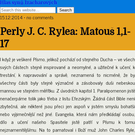
Hlas synů Izacharových
15.12.2014 • no comments
Perly J. C. Rylea: Matouš 1,1-
17
I když je veškeré Písmo, jelikož pochází od stejného Ducha – ve všech
svých částech stejně inspirované a neomylné, a užitečné k učení, k
trestání, k napravování a správě, neznamená to nicméně, že by
všechny části byly stejně význačné a zásobovaly duši nebeskou
mannou ve stejném měřítku. Z úvodních kapitol 1. Paralipomenon jistě
nenačerpáme tolik jako třeba z listu Efezským. Žádná část Bible není
zbytečná, ale některé jsou přeci jen aspoň v jistém smyslu bohatší
nebo výjimečnější než jiné. Evangelia, která nám předkládají osobu,
dílo a učení našeho Spasitele jistě patří v Písmu k tomu
nejznamenitějšímu. Na to pamatoval i Boží muž John Charles Ryle,