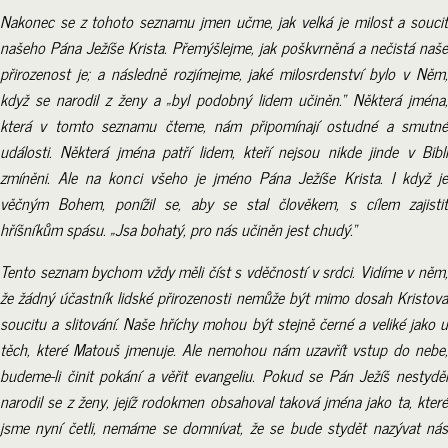
Nakonec se z tohoto seznamu jmen učme, jak velká je milost a soucit
našeho Pána Ježíše Krista. Přemýšlejme, jak poškvrněná a nečistá naše
přirozenost je; a následně rozjímejme, jaké milosrdenství bylo v Něm,
když se narodil z ženy a „byl podobný lidem učiněn.“ Některá jména,
která v tomto seznamu čteme, nám připomínají ostudné a smutné
události. Některá jména patří lidem, kteří nejsou nikde jinde v Bibli
zmíněni. Ale na konci všeho je jméno Pána Ježíše Krista. I když je
věčným Bohem, ponížil se, aby se stal člověkem, s cílem zajistit
hříšníkům spásu. „Jsa bohatý, pro nás učiněn jest chudý.“
Tento seznam bychom vždy měli číst s vděčností v srdci. Vidíme v něm,
že žádný účastník lidské přirozenosti nemůže být mimo dosah Kristova
soucitu a slitování. Naše hříchy mohou být stejně černé a veliké jako u
těch, které Matouš jmenuje. Ale nemohou nám uzavřít vstup do nebe,
budeme-li činit pokání a věřit evangeliu. Pokud se Pán Ježíš nestyděl
narodil se z ženy, jejíž rodokmen obsahoval taková jména jako ta, které
jsme nyní četli, nemáme se domnívat, že se bude stydět nazývat nás