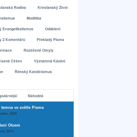
sťanská Rodina
Křesťanský Život
ralismus
Modlitba
ý Evangelikalismus
Oddělení
ly Z Komentářů
Překlady Písma
ormace
Rozšířené Omyly
časná Církev
Významná Kázání
on
Římský Katolicismus
pulárnější
Náhodné
 temna ve světle Písma
opadu, 2020
leni Otcem
na, 2014