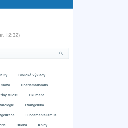
ar. 12:32)
ality
Biblické Výklady
 Slovo
Charismatismus
ríny Milosti
Ekumena
atologie
Evangelium
ngelizace
Fundamentalismus
orie
Hudba
Knihy