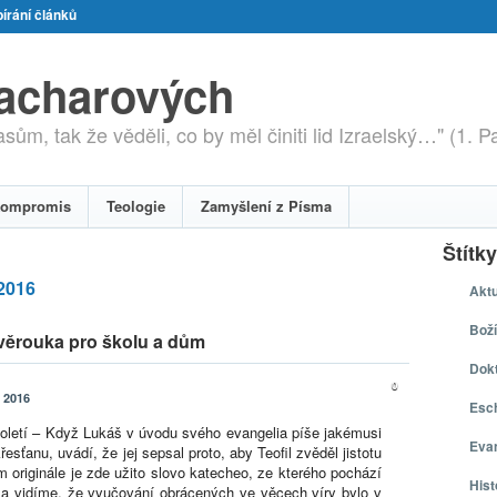
írání článků
zacharových
ům, tak že věděli, co by měl činiti lid Izraelský…" (1. P
ompromis
Teologie
Zamyšlení z Písma
Štítky
2016
Aktu
Boží
 věrouka pro školu a dům
Dokt
0
 2016
Esch
oletí – Když Lukáš v úvodu svého evangelia píše jakémusi
Eva
sťanu, uvádí, že jej sepsal proto, aby Teofil zvěděl jistotu
 originále je zde užito slovo katecheo, ze kterého pochází
Hist
ila vidíme, že vyučování obrácených ve věcech víry bylo v