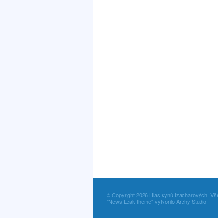
© Copyright 2026 Hlas synů Izacharových. Vš
"News Leak theme" vytvořilo Archy Studio