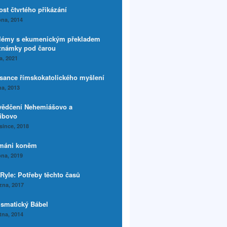
ost čtvrtého přikázání
na, 2014
lémy s ekumenickým překladem
známky pod čarou
a, 2021
sance římskokatolického myšlení
a, 2013
vědčení Nehemiášovo a
sibovo
since, 2018
máni koněm
na, 2019
 Ryle: Potřeby těchto časů
zna, 2017
ismatický Bábel
tna, 2014