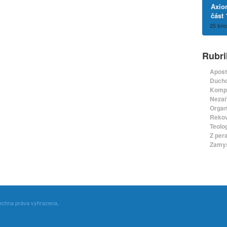
Axio
část 
25 bře
Rubri
Apost
Ducho
Komp
Nezař
Organ
Rekov
Teolo
Z per
Zamyš
echna práva vyhrazena,