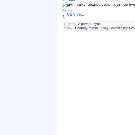
první církvi běžnou věcí. Když lidé uvě
Čti více...
Rubrika:
Z pera druhých
Štítky:
Doktríny milosti
,
Knihy
,
křesťanský živo