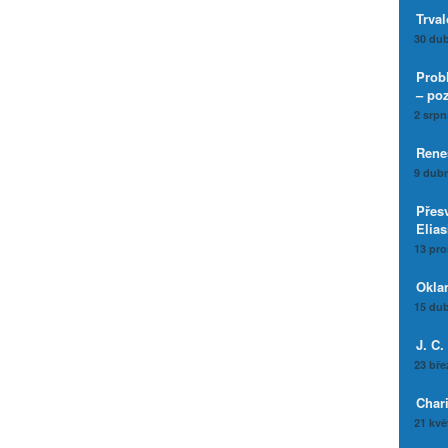
Trval
30 dub
Prob
– po
2 srpn
Rene
9 dubn
Přes
Elia
13 pro
Okla
15 dub
J. C.
23 bře
Char
21 kvě