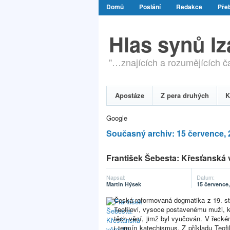
Domů
Poslání
Redakce
Přeb
Hlas synů I
"…znajících a rozumějících čas
Apostáze
Z pera druhých
K
Google
Současný archiv: 15 července, 
František Šebesta: Křesťanská
Napsal:
Datum:
Martin Hýsek
15 července,
Česká reformovaná dogmatika z 19. st
Teofilovi, vysoce postavenému muži, kře
těch věcí, jimž byl vyučován. V řeckém
i termín katechismus. Z příkladu Teof