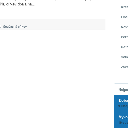
řili, církev dbala na…
Kře
Libe
t
,
Současná církev
Nov
Per
Ref
Sou
Zák
Nejpo
Doba
9 list
Vyvo
19 dub