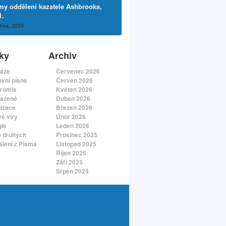
my oddělení kazatele Ashbrooka,
1.
zna, 2024
ky
Archiv
áze
Červenec 2026
vní písně
Červen 2026
romis
Květen 2026
azené
Duben 2026
izace
Březen 2026
é víry
Únor 2026
gie
Leden 2026
a druhých
Prosinec 2025
lení z Písma
Listopad 2025
Říjen 2025
Září 2025
Srpen 2025