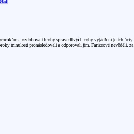
ota
roby prorokům a ozdobovali hroby spravedlivých coby vyjádření jejich ú
roroky minulosti pronásledovali a odporovali jim. Farizeové nevěděli, za