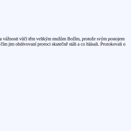
cty a vážnosti vůči těm velikým mužům Božím, protože svým postojem
 čím jim obdivovaní proroci skutečně stáli a co hlásali. Prorokovali o