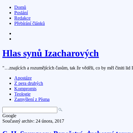
Domů
Poslání
Redakce
Přebírání článků
Hlas synů Izacharových
"…znajících a rozumějících časům, tak že věděli, co by měl činiti lid 
Apostáze
Z pera druhých
Kompromis
Teologie
Zamyšlení z Písma
Google
Současný archiv: 24 února, 2017