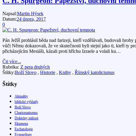
C. H. Spurgeon: Papežství, duchovní temn
Napsal:
Martin Hýsek
Datum:
24 února, 2017
0
Pán Ježíš prohlásil běda nad farizeji, kteří vzdělávali, budovali h
vůči Němu dokazovali, že ve skutečnosti byli stejní jako ti, kteří ty p
přicházejícím Mesiáši, kázali proti hříchu Izraele a volali ku…
Čti více...
Rubrika:
Z pera druhých
Štítky:
Boží Slovo
,
Historie
,
Knihy
,
Římský katolicismus
Štítky
Aktuality
biblické výklady
Boží Slovo
Charismatismus
Doktríny milosti
Ekumena
Eschatologie
Evangelium