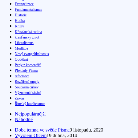
Evangelizace
Fundamentalismus
Historie
Hudba
Knihy
Křesťanská rodina
křesťanský život
Liberalismus
Modlitba
Nový evangelikalismus
Oddělení
Perly z komentářů
Překlady Písma
reformace
Rozšířené omyly
Současná církev
Významná kázání
Zákon
Římský katolicismus
Nejpopulárnější
Náhodné
Doba temna ve světle Písma
9 listopadu, 2020
Vyvoleni Otcem
19 dubna, 2014