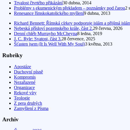
Trvalost čtvrtého přikázání
30 dubna, 2014
Problémy s ekumenickým překladem – poznámky pod čarou
2 
Renesance římskokatolického myšlení
9 dubna, 2013
Richard Bennett: Římská církev podporuje islám a přijímá islá
Nebeská přísloví pozemského krále, část 2.
29 června, 2026
Denní chléb Murrayho McCheyna
8 ledna, 2019
J. C. Ryle: Svatost, část 3.
28 července, 2025
Šťasten jsem (It Is Well With My Soul)
3 května, 2013
Rubriky
Apostáze
Duchovní písně
Kompromis
Nezařazené
Organizace
Rekové víry
Teologie
Z pera druhých
Zamyšlení z Písma
Archiv