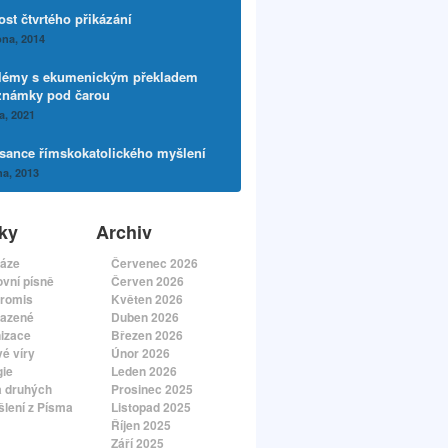
ost čtvrtého přikázání
na, 2014
lémy s ekumenickým překladem
známky pod čarou
a, 2021
sance římskokatolického myšlení
a, 2013
ky
Archiv
áze
Červenec 2026
vní písně
Červen 2026
romis
Květen 2026
azené
Duben 2026
izace
Březen 2026
é víry
Únor 2026
gie
Leden 2026
a druhých
Prosinec 2025
lení z Písma
Listopad 2025
Říjen 2025
Září 2025