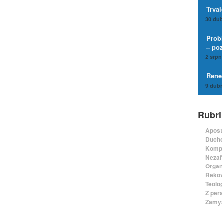
Trval
30 dub
Prob
– po
2 srpn
Rene
9 dubn
Rubri
Apost
Ducho
Komp
Nezař
Organ
Rekov
Teolo
Z per
Zamyš