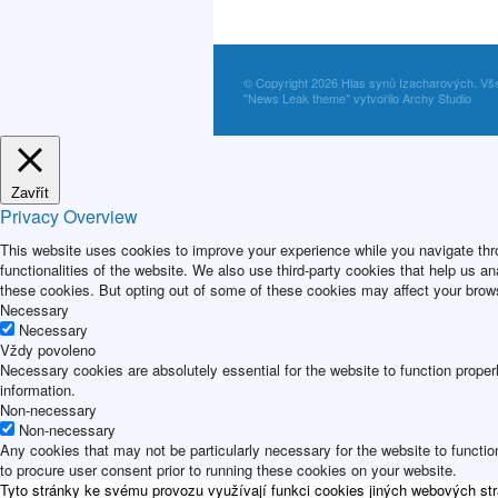
© Copyright 2026 Hlas synů Izacharových. Vš
"News Leak theme" vytvořilo Archy Studio
Zavřít
Privacy Overview
This website uses cookies to improve your experience while you navigate thro
functionalities of the website. We also use third-party cookies that help us 
these cookies. But opting out of some of these cookies may affect your brow
Necessary
Necessary
Vždy povoleno
Necessary cookies are absolutely essential for the website to function proper
information.
Non-necessary
Non-necessary
Any cookies that may not be particularly necessary for the website to functio
to procure user consent prior to running these cookies on your website.
Tyto stránky ke svému provozu využívají funkci cookies jiných webových str
ULOŽIT A PŘIJMOUT