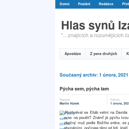
Domů
Poslání
Redakce
Přeb
Hlas synů I
"…znajících a rozumějících čas
Apostáze
Z pera druhých
K
Současný archiv: 1 února, 2021
Pýcha sem, pýcha tam
Napsal:
Datum:
Martin Hýsek
1 února, 202
„Rozhněval se Eliáb velmi na Davida 
ovec na poušti? Známť já pýchu tvou 
zbožný muž podle Božího srdce, se 
obviněními, počínaje těmi od lidí, kte