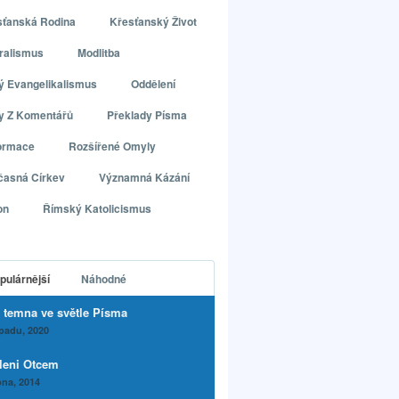
sťanská Rodina
Křesťanský Život
ralismus
Modlitba
ý Evangelikalismus
Oddělení
ly Z Komentářů
Překlady Písma
ormace
Rozšířené Omyly
časná Církev
Významná Kázání
on
Římský Katolicismus
pulárnější
Náhodné
 temna ve světle Písma
opadu, 2020
leni Otcem
na, 2014