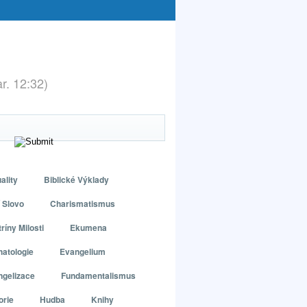
ar. 12:32)
ality
Biblické Výklady
 Slovo
Charismatismus
ríny Milosti
Ekumena
atologie
Evangelium
ngelizace
Fundamentalismus
orie
Hudba
Knihy