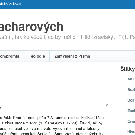
írání článků
zacharových
ům, tak že věděli, co by měl činiti lid Izraelský…" (1. P
ompromis
Teologie
Zamyšlení z Písma
Štítky
Aktu
Boží
Dokt
0
1
Esch
a řekl: Proč jsi sem přišel? A komus nechal kolikasi těch
Eva
a zlost srdce tvého“ (1. Samuelova 17:28). David, ač byl
přesto musel ve svém životě vyrovnat s mnoha falešnými
Hist
ří vůči němu ponoukali Saule (1. Sam. 24:9), přes služebníky