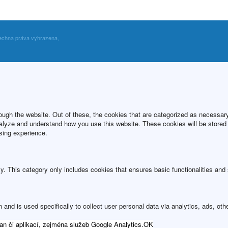
echna práva vyhrazena,
ugh the website. Out of these, the cookies that are categorized as necessary 
analyze and understand how you use this website. These cookies will be stored 
sing experience.
ly. This category only includes cookies that ensures basic functionalities and
n and is used specifically to collect user personal data via analytics, ads, 
an či aplikací, zejména služeb Google Analytics.
OK