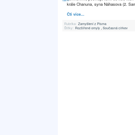
krále Chanuna, syna Náhasova (2. S
Čti více...
Rubrika:
Zamyšlení z Písma
Štítky:
Rozšířené omyly
,
Současná církev