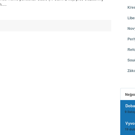
am….
Kře
Libe
Nov
Per
Ref
Sou
Zák
Nejpo
Doba
9 list
Vyvo
19 dub