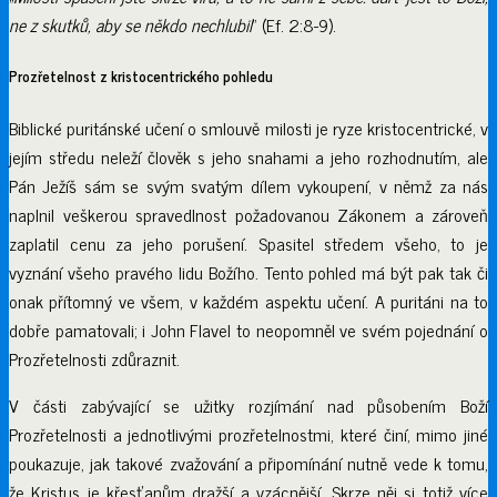
ne z skutků, aby se někdo nechlubil
“ (Ef. 2:8-9).
Prozřetelnost z kristocentrického pohledu
Biblické puritánské učení o smlouvě milosti je ryze kristocentrické, v
jejím středu neleží člověk s jeho snahami a jeho rozhodnutím, ale
Pán Ježíš sám se svým svatým dílem vykoupení, v němž za nás
naplnil veškerou spravedlnost požadovanou Zákonem a zároveň
zaplatil cenu za jeho porušení. Spasitel středem všeho, to je
vyznání všeho pravého lidu Božího. Tento pohled má být pak tak či
onak přítomný ve všem, v každém aspektu učení. A puritáni na to
dobře pamatovali; i John Flavel to neopomněl ve svém pojednání o
Prozřetelnosti zdůraznit.
V části zabývající se užitky rozjímání nad působením Boží
Prozřetelnosti a jednotlivými prozřetelnostmi, které činí, mimo jiné
poukazuje, jak takové zvažování a připomínání nutně vede k tomu,
že Kristus je křesťanům dražší a vzácnější. Skrze něj si totiž více