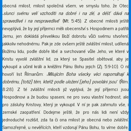
obecná milost, milost společná všem, ve smyslu toho, že Otec
„
slunci svému velí vzchoditi na dobré i na zlé, a déšť dává na
spravedlivé i na nespravedlivé
“ (Mt. 5:45). Z obecné milosti ještě
nevyplývá, že by její příjemci měli obecenství s Hospodinem a patřili
Jemu, jen dokládá převelikou Boží dobrotu vůči svému stvoření,
jakkoliv nehodnému. Pak je zde ovšem ještě zvláštní milost, udílená
Božímu lidu, podle dobře libé a svrchované vůle Jeho, ve které v
Kristu vyvolil zvláštní lid, za který se Spasitel obětoval, aby je
vykoupil a učinil králi a kněžími Pánu Bohu jejich (Zj. 5:9-10). O ní
hovoří list Římanům: „
Miluj
ícím Boha všecky věci napomáhají k
dobrému, [totiž] těm, kteříž podle uložení [jeho] povoláni jsou
“ (Řím.
8:28). Z té zvláštní milosti již vyplývá, že její příjemci jsou
Hospodinovi a že budou spaseni, ne pro svou vlastní hodnost, ale
pro zásluhy Kristovy, který je vykoupil. V ní je pak zahrnuto vše, i
zemské zaopatření. Dodejme ještě, že pro nás lidi není vždy
jednoduché rozlišit, zda ta či ona milost je obecná nebo zvláštní.
Samozřejmě, u nevěřících, kteří vzdorují Pánu Bohu, to víme dobře,