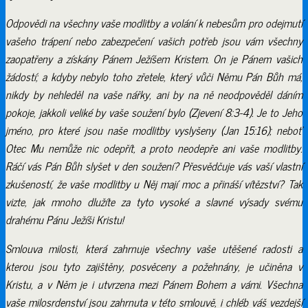
Odpovědi na všechny vaše modlitby a volání k nebesům pro odejmutí
vašeho trápení nebo zabezpečení vašich potřeb jsou vám všechny
zaopatřeny a získány Pánem Ježíšem Kristem. On je Pánem vašich
žádostí; a kdyby nebylo toho zřetele, který vůči Němu Pán Bůh má,
nikdy by nehleděl na vaše nářky, ani by na ně neodpověděl dáním
pokoje, jakkoli veliké by vaše soužení bylo (Zjevení 8:3-4). Je to Jeho
jméno, pro které jsou naše modlitby vyslyšeny (Jan 15:16); neboť
Otec Mu nemůže nic odepřít, a proto neodepře ani vaše modlitby.
Ráčí vás Pán Bůh slyšet v den soužení? Přesvědčuje vás vaší vlastní
zkušeností, že vaše modlitby u Něj mají moc a přináší vítězství? Tak
vizte, jak mnoho dlužíte za tyto vysoké a slavné výsady svému
drahému Pánu Ježíši Kristu!
Smlouva milosti, která zahrnuje všechny vaše utěšené radosti a
kterou jsou tyto zajištěny, posvěceny a požehnány, je učiněna v
Kristu, a v Něm je i utvrzena mezi Pánem Bohem a vámi. Všechna
vaše milosrdenství jsou zahrnuta v této smlouvě, i chléb váš vezdejší