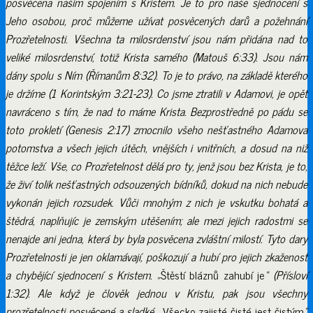
posvěcena našim spojením s Kristem. Je to pro naše sjednocení s
Jeho osobou, proč můžeme užívat posvěcených darů a požehnání
Prozřetelnosti. Všechna ta milosrdenství jsou nám přidána nad to
veliké milosrdenství, totiž Krista samého (Matouš 6:33). Jsou nám
dány spolu s Ním (Římanům 8:32). To je to právo, na základě kterého
je držíme (1 Korintským 3:21-23). Co jsme ztratili v Adamovi, je opět
navráceno s tím, že nad to máme Krista. Bezprostředně po pádu se
toto prokletí (Genesis 2:17) zmocnilo všeho nešťastného Adamova
potomstva a všech jejich útěch, vnějších i vnitřních, a dosud na niž
těžce leží. Vše, co Prozřetelnost dělá pro ty, jenž jsou bez Krista, je to,
že živí tolik nešťastných odsouzených bídníků, dokud na nich nebude
vykonán jejich rozsudek. Vůči mnohým z nich je vskutku bohatá a
štědrá, naplňujíc je zemským utěšením; ale mezi jejich radostmi se
nenajde ani jedna, která by byla posvěcena zvláštní milostí. Tyto dary
Prozřetelnosti je jen oklamávají, poškozují a hubí pro jejich zkaženost
a chybějící sjednocení s Kristem. „
Štěstí bláznů zahubí je
“ (Přísloví
1:32). Ale když je člověk jednou v Kristu, pak jsou všechny
prozřetelnosti posvěcené a sladké. „
Všecko zajisté čisté jest čistým
“