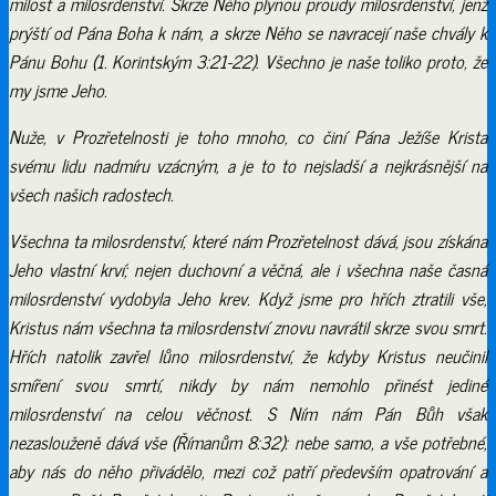
milost a milosrdenství. Skrze Něho plynou proudy milosrdenství, jenž
prýští od Pána Boha k nám, a skrze Něho se navracejí naše chvály k
Pánu Bohu (1. Korintským 3:21-22). Všechno je naše toliko proto, že
my jsme Jeho.
Nuže, v Prozřetelnosti je toho mnoho, co činí Pána Ježíše Krista
svému lidu nadmíru vzácným, a je to to nejsladší a nejkrásnější na
všech našich radostech.
Všechna ta milosrdenství, které nám Prozřetelnost dává, jsou získána
Jeho vlastní krví; nejen duchovní a věčná, ale i všechna naše časná
milosrdenství vydobyla Jeho krev. Když jsme pro hřích ztratili vše,
Kristus nám všechna ta milosrdenství znovu navrátil skrze svou smrt.
Hřích natolik zavřel lůno milosrdenství, že kdyby Kristus neučinil
smíření svou smrtí, nikdy by nám nemohlo přinést jediné
milosrdenství na celou věčnost. S Ním nám Pán Bůh však
nezaslouženě dává vše (Římanům 8:32): nebe samo, a vše potřebné,
aby nás do něho přivádělo, mezi což patří především opatrování a