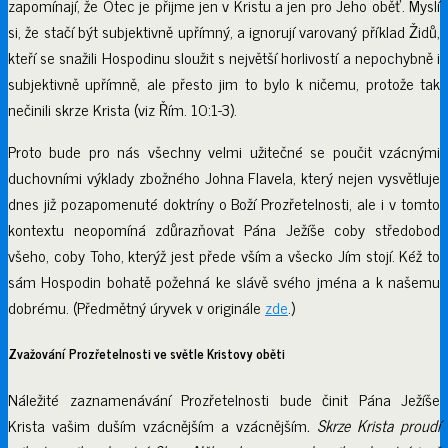
zapomínají, že Otec je přijme jen v Kristu a jen pro Jeho oběť. Myslí
si, že stačí být subjektivně upřímný, a ignorují varovaný příklad Židů,
kteří se snažili Hospodinu sloužit s největší horlivostí a nepochybně i
subjektivně upřímně, ale přesto jim to bylo k ničemu, protože tak
nečinili skrze Krista (viz Řím. 10:1-3).
Proto bude pro nás všechny velmi užitečné se poučit vzácnými
duchovními výklady zbožného Johna Flavela, který nejen vysvětluje
dnes již pozapomenuté doktríny o Boží Prozřetelnosti, ale i v tomto
kontextu neopomíná zdůrazňovat Pána Ježíše coby středobod
všeho, coby Toho, kterýž jest přede vším a všecko Jím stojí. Kéž to
sám Hospodin bohatě požehná ke slávě svého jména a k našemu
dobrému. (Předmětný úryvek v originále
zde
.)
Zvažování Prozřetelnosti ve světle Kristovy oběti
Náležité zaznamenávání Prozřetelnosti bude činit Pána Ježíše
Krista vašim duším vzácnějším a vzácnějším
. Skrze Krista proudí