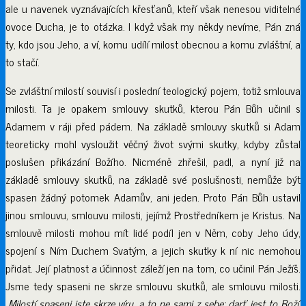
ale u navenek vyznávajících křesťanů, kteří však nenesou viditelné
ovoce Ducha, je to otázka. I když však my někdy nevíme, Pán zná
ty, kdo jsou Jeho, a ví, komu udílí milost obecnou a komu zvláštní, a
to stačí.
Se zvláštní milostí souvisí i poslední teologický pojem, totiž smlouva
milosti. Ta je opakem smlouvy skutků, kterou Pán Bůh učinil s
Adamem v ráji před pádem. Na základě smlouvy skutků si Adam
teoreticky mohl vysloužit věčný život svými skutky, kdyby zůstal
poslušen přikázání Božího. Nicméně zhřešil, padl, a nyní již na
základě smlouvy skutků, na základě své poslušnosti, nemůže být
spasen žádný potomek Adamův, ani jeden. Proto Pán Bůh ustavil
jinou smlouvu, smlouvu milosti, jejímž Prostředníkem je Kristus. Na
smlouvě milosti mohou mít lidé podíl jen v Něm, coby Jeho údy,
spojení s Ním Duchem Svatým, a jejich skutky k ní nic nemohou
přidat. Její platnost a účinnost záleží jen na tom, co učinil Pán Ježíš.
Jsme tedy spaseni ne skrze smlouvu skutků, ale smlouvu milosti.
„
Milost
í spaseni jste skrze víru, a to ne sami z sebe: darť jest to Boží,