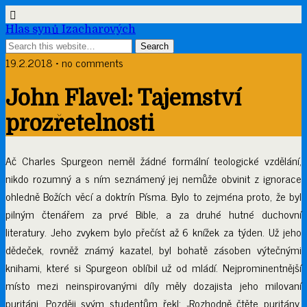
Hlas synů Izacharových
19.2.2018 • no comments
John Flavel: Tajemství
prozřetelnosti
Ač Charles Spurgeon neměl žádné formální teologické vzdělání,
nikdo rozumný a s ním seznámený jej nemůže obvinit z ignorace
ohledně Božích věcí a doktrín Písma. Bylo to zejména proto, že byl
pilným čtenářem za prvé Bible, a za druhé hutné duchovní
literatury. Jeho zvykem bylo přečíst až 6 knížek za týden. Už jeho
dědeček, rovněž známý kazatel, byl bohatě zásoben výtečnými
knihami, které si Spurgeon oblíbil už od mládí. Nejprominentnější
místo mezi neinspirovanými díly měly dozajista jeho milovaní
puritáni. Později svým studentům řekl: „Rozhodně čtěte puritány,