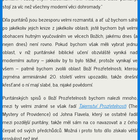
stojí za víc než všechny moderní věci dohromady.“
Díla puritánů jsou bezesporu velmi rozmanitá, a ať už bychom sáhli
po jakékoliv jejich knize z jakékoliv oblasti, jistě bychom byli velmi
obohaceni hutným vyučováním ve věcech Božích, jakému dnes (a
nejen dnes) není rovno. Pokud bychom však měli vybrat jednu
oblast, v níž puritánské biblické učení obzvláště vyniká nad
moderními autory – jakkoliv by to bylo těžké, protože vynikají ve
všem – patrně bychom zvolili oblast Boží Prozřetelnosti, kterou
zejména arminiánské 20. století velmi upozadilo, takže dnešní
křesťané o ní mají slabé, ba, nijaké povědomí.
Puritánských spisů o Boží Prozřetelnosti bychom nalezli mnoho,
mezi ty velmi známé se však řadí
Tajemství Prozřetelnosti
(The
Mystery of Providence) od Johna Flavela, který se ostatně řadil
mezi pozdější puritány, takže měl sám na co navazovat a z čeho
čerpat od svých předchůdců. Možná i proto toto dílo získalo větší
proslulost než jiné.