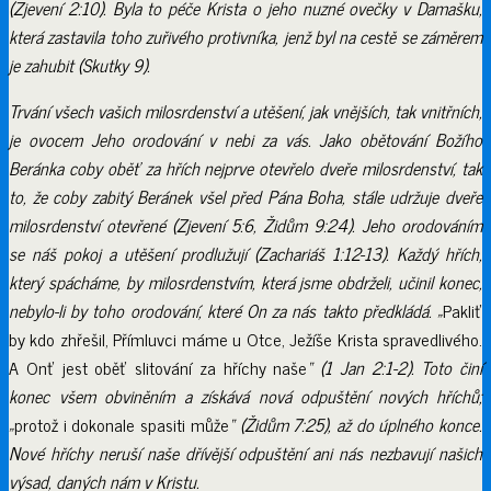
(Zjevení 2:10). Byla to péče Krista o jeho nuzné ovečky v Damašku,
která zastavila toho zuřivého protivníka, jenž byl na cestě se záměrem
je zahubit (Skutky 9).
Trvání všech vašich milosrdenství a utěšení, jak vnějších, tak vnitřních,
je ovocem Jeho orodování v nebi za vás. Jako obětování Božího
Beránka coby oběť za hřích nejprve otevřelo dveře milosrdenství, tak
to, že coby zabitý Beránek všel před Pána Boha, stále udržuje dveře
milosrdenství otevřené (Zjevení 5:6, Židům 9:24). Jeho orodováním
se náš pokoj a utěšení prodlužují (Zachariáš 1:12-13). Každý hřích,
který spácháme, by milosrdenstvím, která jsme obdrželi, učinil konec,
nebylo-li by toho orodování, které On za nás takto předkládá. „
Pakliť
by kdo zhřešil, Přímluvci máme u Otce, Ježíše Krista spravedlivého.
A Onť jest oběť slitování za hříchy naše
“ (1 Jan 2:1-2). Toto činí
konec všem obviněním a získává nová odpuštění nových hříchů;
„
protož i dokonale spasiti může
“ (Židům 7:25), až do úplného konce.
Nové hříchy neruší naše dřívější odpuštění ani nás nezbavují našich
výsad, daných nám v Kristu.