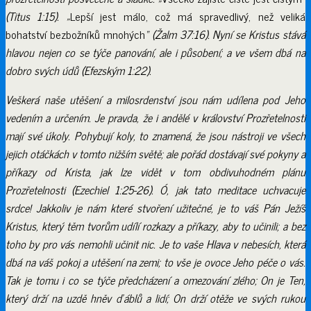
(Titus 1:15). „
Lepší jest málo, což má spravedlivý, než veliká
bohatství bezbožníků mnohých
“ (Žalm 37:16). Nyní se Kristus stává
hlavou nejen co se týče panování, ale i působení; a ve všem dbá na
dobro svých údů (Efezským 1:22).
Veškerá naše utěšení a milosrdenství jsou nám udílena pod Jeho
vedením a určením. Je pravda, že i andělé v království Prozřetelnosti
mají své úkoly. Pohybují koly, to znamená, že jsou nástroji ve všech
jejich otáčkách v tomto nižším světě; ale pořád dostávají své pokyny a
příkazy od Krista, jak lze vidět v tom obdivuhodném plánu
Prozřetelnosti (Ezechiel 1:25-26). Ó, jak tato meditace uchvacuje
srdce! Jakkoliv je nám které stvoření užitečné, je to váš Pán Ježíš
Kristus, který těm tvorům udílí rozkazy a příkazy, aby to učinili; a bez
toho by pro vás nemohli učinit nic. Je to vaše Hlava v nebesích, která
dbá na váš pokoj a utěšení na zemi; to vše je ovoce Jeho péče o vás.
Tak je tomu i co se týče předcházení a omezování zlého; On je Ten,
který drží na uzdě hněv ďáblů a lidí; On drží otěže ve svých rukou