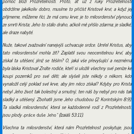
pomoc Boží Prozřetelnosti. Proto, ať už z ruky Prozřetelnosti
obdržíme jakékoliv dobro, musíme to přičíst Kristově krvi; a když jej
přijmeme, můžeme říci, že má cenu krve; je to milosrdenství plynoucí
ze smrti Krista; Jeho to stálo draho, ačkoli mě přišlo zdarma; je sladké,
ale draze nabyté.
Nuže, takové zvažování nanejvýš uchvacuje srdce. Umřel Kristus, aby
tato milosrdenství mohla žít? Zaplatil svou neocenitelnou krví, aby
získal ta utěšení, jímž se těším? O, jaká vše převyšující a nezměrná
byla láska Kristova! Znáte rodiče, kteří si uložili všechny své peníze ke
koupi pozemků pro své děti; ale slyšeli jste někdy o někom, kdo
vynaložil celý poklad své krve, aby jim něco získal? Kdyby pro Krista
nebyl Jeho život tak bolestný a smutný, ten náš by nebyl pro nás tak
sladký a utěšený. Zbohatli jsme Jeho chudobou (2 Korintským 8:9).
Ta sladká milosrdenství, která se každodenně rodí z Prozřetelnosti,
jsou plody „
práce duše Jeho
“ (Izaiáš 53:11).
Všechna ta milosrdenství, která nám Prozřetelnost poskytuje, jsou