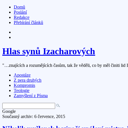
Domů
Poslání
Redakce
Přebírání článků
Hlas synů Izacharových
"…znajících a rozumějících časům, tak že věděli, co by měl činiti lid 
Apostáze
Z pera druhých
Kompromis
Teologie
Zamyšlení z Písma
Google
Současný archiv: 6 července, 2015