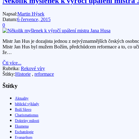
Několik myšlenek k výročí upálení mistra
Napsal:
Martin Hýsek
Datum:
6 července, 2015
0
Mistr Jan Hus je dozajista jednou z nejvýznamnějších českých osobno
Mistr Jan Hus byl mužem Božím, předchůdcem reformace a to, co učil, 
že…
Čti více...
Rubrika:
Rekové víry
Štítky:
Historie
,
reformace
Štítky
Aktuality
biblické výklady
Boží Slovo
Charismatismus
Doktríny milosti
Ekumena
Eschatologie
Evangelium