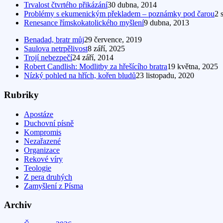
Trvalost čtvrtého přikázání
30 dubna, 2014
Problémy s ekumenickým překladem – poznámky pod čarou
2 
Renesance římskokatolického myšlení
9 dubna, 2013
Benadad, bratr můj
29 července, 2019
Saulova netrpělivost
8 září, 2025
Trojí nebezpečí
24 září, 2014
Robert Candlish: Modlitby za hřešícího bratra
19 května, 2025
Nízký pohled na hřích, kořen bludů
23 listopadu, 2020
Rubriky
Apostáze
Duchovní písně
Kompromis
Nezařazené
Organizace
Rekové víry
Teologie
Z pera druhých
Zamyšlení z Písma
Archiv