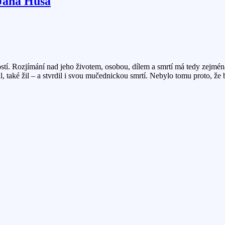
 Jana Husa
stí. Rozjímání nad jeho životem, osobou, dílem a smrtí má tedy zejmén
také žil – a stvrdil i svou mučednickou smrtí. Nebylo tomu proto, že b