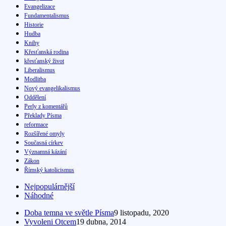
Evangelizace
Fundamentalismus
Historie
Hudba
Knihy
Křesťanská rodina
křesťanský život
Liberalismus
Modlitba
Nový evangelikalismus
Oddělení
Perly z komentářů
Překlady Písma
reformace
Rozšířené omyly
Současná církev
Významná kázání
Zákon
Římský katolicismus
Nejpopulárnější
Náhodné
Doba temna ve světle Písma
9 listopadu, 2020
Vyvoleni Otcem
19 dubna, 2014