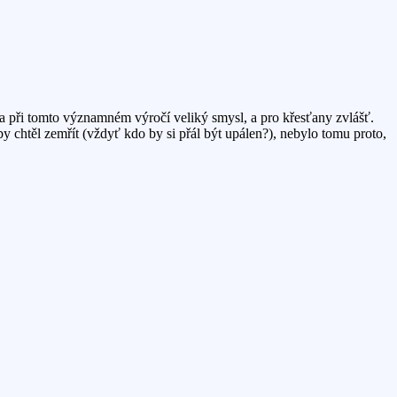
a při tomto významném výročí veliký smysl, a pro křesťany zvlášť.
y chtěl zemřít (vždyť kdo by si přál být upálen?), nebylo tomu proto,