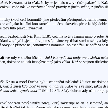
totožné. Neznamená to však, že by se jednalo o zbytečné opakování. Ka
šlenkou, vede nás ke zvažování dané pravdy v jiném světle, z jiného 
 hříchy škodí celé komunitě, jiné především přestupníkovi samotnému. 
í. To se zdá jako banální konstatování – něco takového přece každý dobř
e tedy tuto pravdu zvažovat.
rétní bezbožnosti (viz Řím. 1:18), což má svůj význam samo o sobě. A
kládání zla, byť i „jenom“ v pomstě, máme vystříhat sami u sebe, a k
bvykle přinese na jednotlivce i komunitu bolest a žal. Je potřeba se ho
ají své údy v službu hříchu: „
Jakž jste vydávali oudy své v službu neči
eden, dokonce ani tak bezvýznamný jako víčka. Kéž se stejnou důsled
ežíše Krista a mocí Ducha byli uschopněni následně žít sice ne dokona
al, řka: Žízní-li kdo, poď ke mně, a napí se. Kdož věří ve mne, jakož dí
okladu srdce vynáší dobré
“ (Mt. 12:34b-35a), dohromady nám oboje pra
koví obdrželi nový vnitřní zdroj, který zavlažuje nejen je samotné, ale
 život. Nečiní tak jen občasně, ale jako pramen vyvrhuje vodu neustále,