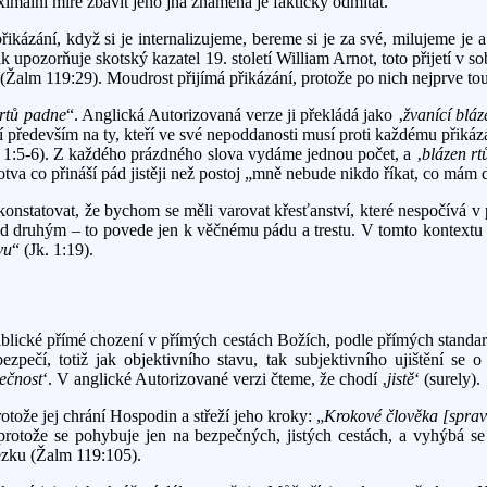
imální míře zbavit jeho jha znamená je fakticky odmítat.
ikázání, když si je internalizujeme, bereme si je za své, milujeme je a
 jak upozorňuje skotský kazatel 19. století William Arnot, toto přijetí v
 (Žalm 119:29). Moudrost přijímá přikázání, protože po nich nejprve tou
 rtů padne
“. Anglická Autorizovaná verze ji překládá jako ‚
žvanící bláz
ří především na ty, kteří ve své nepoddanosti musí proti každému přikáz
m 1:5-6). Z každého prázdného slova vydáme jednou počet, a ‚
blázen rt
va co přináší pád jistěji než postoj „mně nebude nikdo říkat, co mám d
statovat, že bychom se měli varovat křesťanství, které nespočívá v 
řed druhým – to povede jen k věčnému pádu a trestu. V tomto kontextu 
vu
“ (Jk. 1:19).
iblické přímé chození v přímých cestách Božích, podle přímých standar
pečí, totiž jak objektivního stavu, tak subjektivního ujištění se o 
ečnost
‘. V anglické Autorizované verzi čteme, že chodí ‚
jistě
‘ (surely).
ože jej chrání Hospodin a střeží jeho kroky: „
Krokové člověka [sprave
protože se pohybuje jen na bezpečných, jistých cestách, a vyhýbá se
ezku (Žalm 119:105).