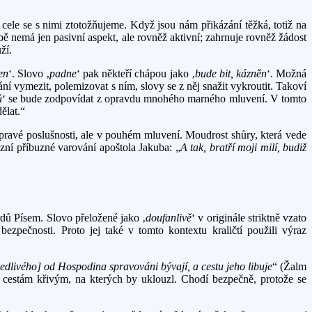
 cele se s nimi ztotožňujeme. Když jsou nám přikázání těžká, totiž na
 sobě nemá jen pasivní aspekt, ale rovněž aktivní; zahrnuje rovněž žádost
ží.
en
‘. Slovo ‚
padne
‘ pak někteří chápou jako ‚
bude bit, kázněn
‘. Možná
ání vymezit, polemizovat s ním, slovy se z něj snažit vykroutit. Takoví
ů
‘ se bude zodpovídat z opravdu mnohého marného mluvení. V tomto
ělat.“
pravé poslušnosti, ale v pouhém mluvení. Moudrost shůry, která vede
zní příbuzné varování apoštola Jakuba: „
A tak, bratří moji milí, budiž
dů Písem. Slovo přeložené jako ‚
doufanlivě
‘ v originále striktně vzato
bezpečnosti. Proto jej také v tomto kontextu kraličtí použili výraz
dlivého] od Hospodina spravováni bývají, a cestu jeho libuje
“ (Žalm
 cestám křivým, na kterých by uklouzl. Chodí bezpečně, protože se