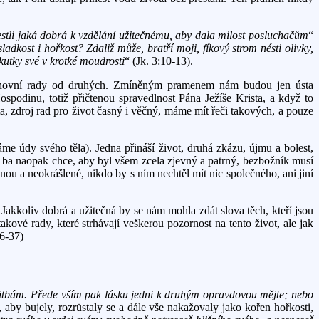
estli jaká dobrá k vzdělání užitečnému, aby dala milost posluchačům
“
dkost i hořkost? Zdaliž může, bratří moji, fíkový strom nésti olivky,
utky své v krotké moudrosti
“ (Jk. 3:10-13).
duchovní rady od druhých. Zmíněným pramenem nám budou jen ústa
spodinu, totiž přičtenou spravedlnost Pána Ježíše Krista, a když to
 zdroj rad pro život časný i věčný, máme mít řeči takových, a pouze
me údy svého těla). Jedna přináší život, druhá zkázu, újmu a bolest,
t, ba naopak chce, aby byl všem zcela zjevný a patrný, bezbožník musí
dnou a neokrášlené, nikdo by s ním nechtěl mít nic společného, ani jiní
Jakkoliv dobrá a užitečná by se nám mohla zdát slova těch, kteří jsou
ové rady, které strhávají veškerou pozornost na tento život, ale jak
6-37)
litbám. Přede vším pak lásku jedni k druhým opravdovou mějte; nebo
 aby bujely, rozrůstaly se a dále vše nakažovaly jako kořen hořkosti,