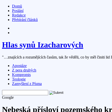
Domů
Poslání
Redakce
Přebírání článků
Hlas synů Izacharových
"…znajících a rozumějících časům, tak že věděli, co by měl činiti lid 
Apostáze
Z pera druhých
Kompromis
Teologie
Zamyšlení z Písma
Google
Nebeská přísloví pozemského krá