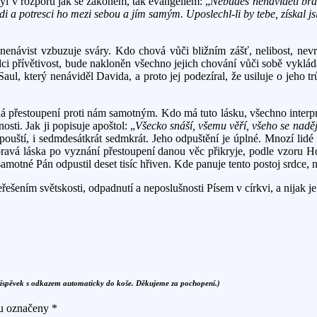
yl v rozporu jak se zákonem, tak evangeliem: „
Nebudeš nenáviděti brat
 jdi a potresci ho mezi sebou a jím samým. Uposlechl-li by tebe, získal j
enávist vzbuzuje sváry. Kdo chová vůči bližním zášť, nelibost, nevr
 přívětivost, bude nakloněn všechno jejich chování vůči sobě vykládat 
l, který nenáviděl Davida, a proto jej podezíral, že usiluje o jeho tr
přestoupení proti nám samotným. Kdo má tuto lásku, všechno interpre
osti. Jak ji popisuje apoštol: „
Všecko snáší, všemu věří, všeho se naděj
ouští, i sedmdesátkrát sedmkrát. Jeho odpuštění je úplné. Mnozí lidé t
 pravá láska po vyznání přestoupení danou věc přikryje, podle vzoru 
í samotné Pán odpustil deset tisíc hřiven. Kde panuje tento postoj srdce,
řešením světskosti, odpadnutí a neposlušnosti Písem v církvi, a nijak j
říspěvek s odkazem automaticky do koše. Děkujeme za pochopení.)
ou označeny
*