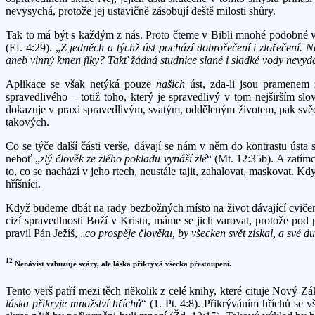
nevysychá, protože jej ustavičně zásobují deště milosti shůry.
Tak to má být s každým z nás. Proto čteme v Bibli mnohé podobné vý
(Ef. 4:29). „
Z jedněch a týchž úst pochází dobrořečení i zlořečení. N
aneb vinný kmen fíky? Takť žádná studnice slané i sladké vody nevy
Aplikace se však netýká pouze
našich
úst, zda-li jsou pramenem 
spravedlivého – totiž toho, který je spravedlivý v tom nejširším s
dokazuje v praxi spravedlivým, svatým, odděleným životem, pak svěd
takových.
Co se týče další části verše, dávají se nám v něm do kontrastu ústa
neboť „
zlý člověk ze zlého pokladu vynáší zlé
“ (Mt. 12:35b). A zatímc
to, co se nachází v jeho rtech, neustále tajit, zahalovat, maskovat. K
hříšníci.
Když budeme dbát na rady bezbožných místo na život dávající cvičení,
cizí spravedlnosti Boží v Kristu, máme se jich varovat, protože pod
pravil Pán Ježíš, „
co prospěje člověku, by všecken svět získal, a své 
12
Nenávist vzbuzuje sváry, ale láska přikrývá všecka přestoupení.
Tento verš patří mezi těch několik z celé knihy, které cituje Nový Zák
láska přikryje množství hříchů
“ (1. Pt. 4:8). Přikrýváním hříchů se 