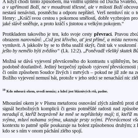
A když chodí tímto způsobem, má vnitřní ujištění od Ducha Svatého, k
a v upřímosti Boží, ne v moudrosti tělesné, ale v milosti Boží obcova
nestará nenávisti, posměchu a odporu nepřátel. Verš nemluví nic o 
Henry: „Kráčí svou cestou s pokornou smělostí, dobře vyzbrojen proti
jaké slávě směřuje, a proto kráčí s jistotou a velkým pokojem.“
Protikladem takového je ten, kdo svoje cesty
převrací
. Pravou zbo
obrazem
narovnání
: „
Což jest křivého, ať jest přímé, a místa nerovn
vymluvit. A jakkoliv by se to třeba snažil skrýt, činit tak v soukromí
ješto by nemělo býti zvědíno“
(Lk. 12:2). „
Poněvadž všeliký skutek Bů
Možná se dává vyjevení převráceného do kontrastu s ujištěným, be
podobně doufanlivě. Jediný bezpečný způsob
vyjevení
převrácenosti 
či oním způsobem Soudce živých i mrtvých – pokud ne již zde na ze
Božího vyjevení nemusí bát, protože v jeho srdci se nenachází nic zlé
10
Kdo mhourá okem, uvodí nesnáz; a kdož jest bláznivých rtů, padne.
Mhourání okem je v Písmu metaforou osnování zlých záměrů proti druh
signál bezbožných kompliců či gesto potměšilé radosti nad způsob
neradují ti, kteříž bezprávně ke mně se nepřátelsky mají; ti, kteříž
svýma, mluví nohama svýma, ukazuje prsty svými. Převrácenost všelik
kontextu to patrně spíše poukazuje na bolest způsobenou druhým; z B
kdo se s ním v onom páchání zlého spojí.