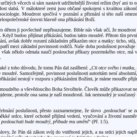
určitých věcech si sám nastavit udržitelnější životní režim (byť ani t
 dost slabá. V málokteré zemi jsou občané spokojeni s kvalitou zákon
í sociologie. Moudrost spočívá v poznání a přiznání si této naší omeze
a celospolečenské úrovni hlavně ona přikázání Boží.
m dětem ji povšechně nepřisuzujeme. Bible nás však učí, že moudrost m
. Když budou přijímat přikázání, budou takto moudré. Přitom tím prvním,
ní, avšak dobře rozumí základním příkazům otce a matky: ticho, stůj, n
 patří mezi základní povinnosti rodičů. Naše doba poslušnost považuje 
se však někdo odmala naučí poslouchat příkazy pozemského otce, má vět
.
ké z toho důvodu, že tomu Pán dal zaslíbení: „
Cti otce svého i matku, 
je moudré. Samozřejmě, povinnost poslušnosti autoritám není absolutní
řikázání nestojí v rozporu s přikázáními Božími, je máme moudře přijí
čně moudrého a vševědoucího Boha Stvořitele. Člověk může přikazovat n
ojdeme, protože ona sama je naší moudrostí. Jak nemoudrý je současný 
ehnání poslušnosti, přesto zaznamenejme, že slovo ‚poslouchat‘ se z
ěkké srdce, které ochotně přijímá vedení, vyučování a životní nasměr
 poslouchati bude moudrý, přibude mu umění
“ (Př. 1:5).
, že Pán dá zákon svůj do vnitřnosti jejich, a na srdci jejich napíš