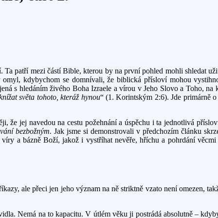
. Ta patří mezi částí Bible, kterou by na první pohled mohli shledat uži
l by omyl, kdybychom se domnívali, že biblická přísloví mohou vystih
ná s hledáním živého Boha Izraele a vírou v Jeho Slovo a Toho, na kt
knížat světa tohoto, kteráž hynou
“ (1. Korintským 2:6). Jde primárně 
ji, že jej navedou na cestu požehnání a úspěchu i ta jednotlivá příslov
ování bezbožným.
Jak jsme si demonstrovali v předchozím článku skrze
víry a bázně Boží, jakož i vystříhat nevěře, hříchu a pohrdání věcmi
íkazy, ale přeci jen jeho význam na ně striktně vzato není omezen, takž
dla. Nemá na to kapacitu. V útlém věku ji postrádá absolutně – kdyby