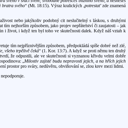
ra svého v srdci svém; svobodně potresceš bližního svého, a nesneseš
si bratra svého
“ (Mt. 18:15). Výraz kralických ‚
potrestat
’ zde znamená
aživost nebo jakýkoliv podobný cit neslučitelný s láskou, s druhými
tím nejhorším způsobem, jako projev nepřátelství či zaujatosti – jak
ůn i život, i když ten byl toho ve skutečnosti dalek. Když náš vztah k
tuje tím nejpříznivějším způsobem, předpokládá spíše dobré než zlé,
e, všeho trpělivě čeká
“ (1. Kor. 13:7). A když se proti němu ten druhý
vrdí, že odpustili, ale ve skutečnosti si vyznanou křivdu velmi dobře
Hospodinova: „
Milostiv zajisté budu nepravosti jejich, a na hřích jejich
 není prostor pro sváry, nedůvěru, obviňování se, zlou krev mezi lidmi.
e nepodporuje.