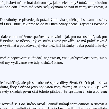
ždé přísloví máme brát dohromady, jako celek; když totožnou polovinu
úhlu pohledu. Proto má vždy svůj význam se nad ní zamyslet znovu, a
Do záhuby se přivede jak prázdný mluvka spoléhající se sám na sebe,
e ví i bez Bible, tak proč to do ní Duch Svatý nechal zapsat? Dokonale
 dále v tom můžeme spatřovat varování – jak pro nás osobně, tak pro
dyž vidíme, že někdo jiný ve svém životě prokáže, že má právě takové
 vystříhat a potlačovat jej více, než jiné hříšníky, třeba pouhé mluvky
stotě a nepravosti k [činění] nepravosti, tak nyní vydávejte oudy své v
ností my vydáváme své údy k službě Pánu.
le bezhříšný, ale přesto obecně spravedlivý život. O těch platí slova
 písmo, řeky z břicha jeho poplynou vody živé
“ (Jan 7:37-38). A jelikož
vdy skládají první část tohoto přísloví, že „
pramen života jsou ústa
 rozlévá se i do širého okolí. Jelikož hlásají spravedlnost Kristovu a
 tak i oni usilují přinést vodu života bez přestání. Ten pramen nikdy