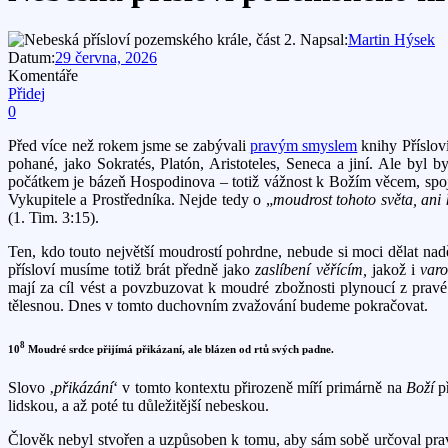
Napsal:
Martin Hýsek
Datum:
29 června, 2026
Komentáře
Přidej
0
Před více než rokem jsme se zabývali
pravým smyslem
knihy Přísloví
pohané, jako Sokratés, Platón, Aristoteles, Seneca a jiní. Ale by
počátkem je bázeň Hospodinova – totiž vážnost k Božím věcem, spoje
Vykupitele a Prostředníka. Nejde tedy o „
moudrost tohoto světa, ani 
(1. Tim. 3:15).
Ten, kdo touto největší moudrostí pohrdne, nebude si moci dělat nadě
přísloví musíme totiž brát předně jako
zaslíbení věřícím,
jakož i
var
mají za cíl vést a povzbuzovat k moudré zbožnosti plynoucí z pravé 
tělesnou. Dnes v tomto duchovním zvažování budeme pokračovat.
8
10
Moudré srdce přijímá přikázaní, ale blázen od rtů svých padne.
Slovo ‚
p
řikázání
‘ v tomto kontextu přirozeně míří primárně na
Boží
př
lidskou, a až poté tu důležitější nebeskou.
Člověk nebyl stvořen a uzpůsoben k tomu, aby sám sobě určoval pravi