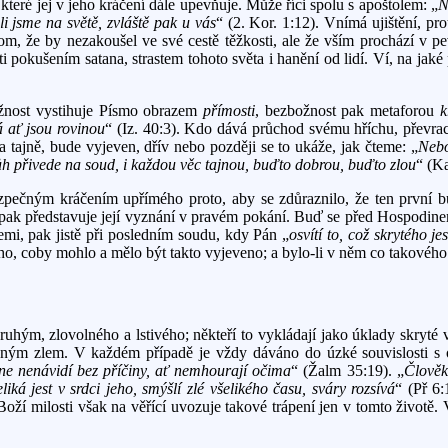
teré jej v jeho kráčení dále upevňuje. Může říci spolu s apoštolem: „
N
li jsme na světě, zvláště pak u vás
“ (2. Kor. 1:12). Vnímá ujištění, pr
tom, že by nezakoušel ve své cestě těžkosti, ale že vším prochází v 
 pokušením satana, strastem tohoto světa i hanění od lidí. Ví, na jaké
žnost vystihuje Písmo obrazem
přímosti
, bezbožnost pak metaforou
k
á ať jsou rovinou
“ (Iz. 40:3). Kdo dává průchod svému hříchu, převrac
 a tajně, bude vyjeven, dřív nebo později se to ukáže, jak čteme: „
Nebo
h přivede na soud, i každou věc tajnou, buďto dobrou, buďto zlou
“ (Ka
zpečným kráčením upřímého proto, aby se zdůraznilo, že ten první bu
pak představuje její vyznání v pravém pokání. Buď se před Hospodinem
mi, pak jistě při posledním soudu, kdy Pán „
osvítí to, což skrytého je
ho, coby mohlo a mělo být takto vyjeveno; a bylo-li v něm co takového d
ým, zlovolného a lstivého; někteří to vykládají jako úklady skryté v 
eným zlem. V každém případě je vždy dáváno do úzké souvislosti s 
 mne nenávidí bez příčiny, ať nemhourají očima
“ (Žalm 35:19). „
Člověk
á jest v srdci jeho, smýšlí zlé všelikého času, sváry rozsívá
“ (Př 6:
oží milosti však na věřící uvozuje takové trápení jen v tomto životě.