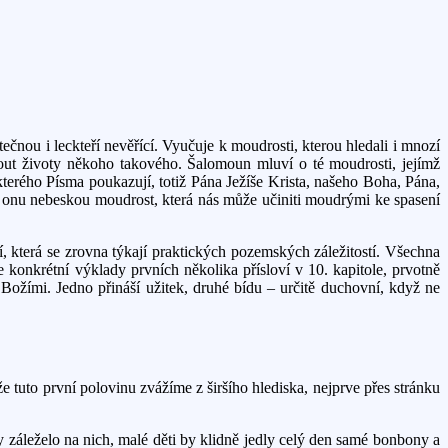
tečnou i leckteří nevěřící. Vyučuje k moudrosti, kterou hledali i mnozí
nout životy někoho takového. Šalomoun mluví o té moudrosti, jejímž
erého Písma poukazují, totiž Pána Ježíše Krista, našeho Boha, Pána,
o onu nebeskou moudrost, která nás může učiniti moudrými ke spasení
í, která se zrovna týkají praktických pozemských záležitostí. Všechna
 konkrétní výklady prvních několika přísloví v 10. kapitole, prvotně
 Božími. Jedno přináší užitek, druhé bídu – určitě duchovní, když ne
e tuto první polovinu zvážíme z širšího hlediska, nejprve přes stránku
 záleželo na nich, malé děti by klidně jedly celý den samé bonbony a