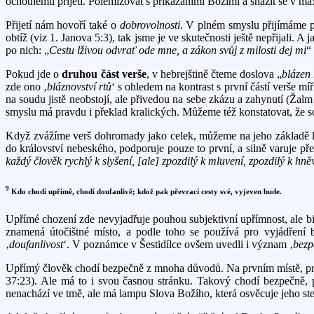
ochotnému přijetí. Polemizovat s přikázáními Božími a snažit se v max
Přijetí nám hovoří také o
dobrovolnosti
. V plném smyslu přijímáme př
obtíž (viz 1. Janova 5:3), tak jsme je ve skutečnosti ještě nepřijali. A
po nich: „
Cestu lživou odvrať ode mne, a zákon svůj z milosti dej mi
“
Pokud jde o
druhou část verše
, v hebrejštině čteme doslova „
blázen
zde ono ‚
bláznovství rtů
‘ s ohledem na kontrast s první částí verše mí
na soudu jistě neobstojí, ale přivedou na sebe zkázu a zahynutí (Žal
smyslu má pravdu i překlad kralických. Můžeme též konstatovat, že sot
Když zvážíme verš dohromady jako celek, můžeme na jeho základě kon
do království nebeského, podporuje pouze to první, a silně varuje p
každý člověk rychlý k slyšení, [ale] zpozdilý k mluvení, zpozdilý k hně
9
Kdo chodí upřímě, chodí doufanlivě; kdož pak převrací cesty své, vyjeven bude.
Upřímé chození zde nevyjadřuje pouhou subjektivní upřímnost, ale b
znamená útočištné místo, a podle toho se používá pro vyjádření bez
‚
doufanlivost
‘. V poznámce v Šestidílce ovšem uvedli i význam ‚
bezp
Upřímý člověk chodí bezpečně z mnoha důvodů. Na prvním místě, prot
37:23). Ale má to i svou časnou stránku. Takový chodí bezpečně, 
nenachází ve tmě, ale má lampu Slova Božího, která osvěcuje jeho st