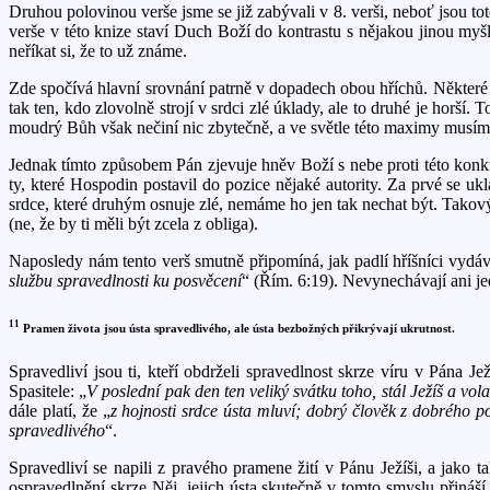
Druhou polovinou verše jsme se již zabývali v 8. verši, neboť jsou 
verše v této knize staví Duch Boží do kontrastu s nějakou jinou my
neříkat si, že to už známe.
Zde spočívá hlavní srovnání patrně v dopadech obou hříchů. Některé
tak ten, kdo zlovolně strojí v srdci zlé úklady, ale to druhé je horš
moudrý Bůh však nečiní nic zbytečně, a ve světle této maximy musím
Jednak tímto způsobem Pán zjevuje hněv Boží s nebe proti této konk
ty, které Hospodin postavil do pozice nějaké autority. Za prvé se u
srdce, které druhým osnuje zlé, nemáme ho jen tak nechat být. Takový o
(ne, že by ti měli být zcela z obliga).
Naposledy nám tento verš smutně připomíná, jak padlí hříšníci vydáv
službu spravedlnosti ku posvěcení
“ (Řím. 6:19). Nevynechávají ani j
11
Pramen života jsou ústa spravedlivého, ale ústa bezbožných přikrývají ukrutnost.
Spravedliví jsou ti, kteří obdrželi spravedlnost skrze víru v Pána J
Spasitele: „
V poslední pak den ten veliký svátku toho, stál Ježíš a vol
dále platí, že „
z hojnosti srdce ústa mluví; dobrý člověk z dobrého p
spravedlivého
“.
Spravedliví se napili z pravého pramene žití v Pánu Ježíši, a jako ta
ospravedlnění skrze Něj, jejich ústa skutečně v tomto smyslu přináší