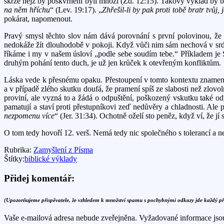
skrze nějž by poškvrněni byli mnozí (Žd. 12:15). Takový výklad by b
na něm hříchu
“ (Lev. 19:17). „
Zhřešil-li by pak proti tobě bratr tvůj,
pokárat, napomenout.
Pravý smysl těchto slov nám dává porovnání s první polovinou, že n
nedokáže žít dlouhodobě v pokoji. Když vůči nim sám nechová v srdci
říkáme i my v našem úsloví „podle sebe soudím tebe.“ Příkladem je Sau
druhým pohání tento duch, je už jen krůček k otevřeným konfliktům.
Láska vede k přesnému opaku. Přestoupení v tomto kontextu znamená 
a v případě zlého skutku doufá, že pramení spíš ze slabosti než zlovoln
proviní, ale vyzná to a žádá o odpuštění, poškozený vskutku také odp
pamatují a staví proti přestupníkovi zeď nedůvěry a chladnosti. Ale
nezpomenu více
“ (Jer. 31:34). Ochotně oželí sto peněz, když ví, že j
O tom tedy hovoří 12. verš. Nemá tedy nic společného s tolerancí a ne
Rubrika:
Zamyšlení z Písma
Štítky:
biblické výklady
Přidej komentář:
(Upozorňujeme přispěvatele, že vzhledem k množství spamu s pochybnými odkazy jde každý p
Vaše e-mailová adresa nebude zveřejněna.
Vyžadované informace js