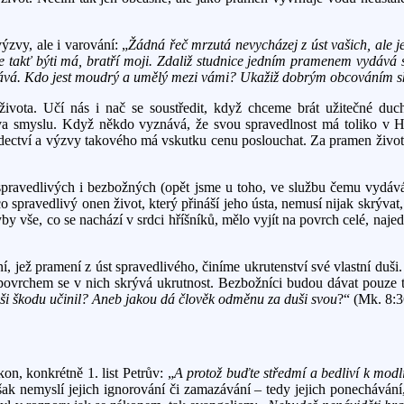
zvy, ale i varování: „
Žádná řeč mrzutá nevycházej z úst vašich, ale j
e takť býti má, bratří moji. Zdaliž studnice jedním pramenem vydává sla
dává. Kdo jest moudrý a umělý mezi vámi? Ukažiž dobrým obcováním sk
života. Učí nás i nač se soustředit, když chceme brát užitečné 
lova smyslu. Když někdo vyznává, že svou spravedlnost má toliko v Ho
ectví a výzvy takového má vskutku cenu poslouchat. Za pramen života,
 spravedlivých i bezbožných (opět jsme u toho, ve službu čemu vydává
o spravedlivý onen život, který přináší jeho ústa, nemusí nijak skrýva
dyby vše, co se nachází v srdci hříšníků, mělo vyjít na povrch celé, naje
 jež pramení z úst spravedlivého, činíme ukrutenství své vlastní duši. 
 povrchem se v nich skrývá ukrutnost. Bezbožníci budou dávat pouze tak
duši škodu učinil? Aneb jakou dá člověk odměnu za duši svou
?“ (Mk. 8:3
on, konkrétně 1. list Petrův: „
A protož buďte středmí a bedliví k mod
však nemyslí jejich ignorování či zamazávání – tedy jejich ponechávání,