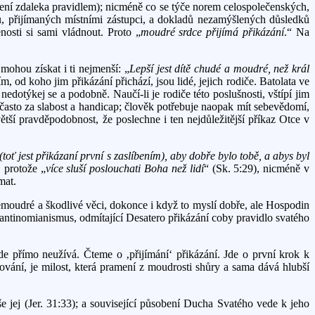
o není zdaleka pravidlem); nicméně co se týče norem celospolečenských,
ů, přijímaných místními zástupci, a dokladů nezamýšlených důsledků
nosti si sami vládnout. Proto „
moudré srdce přijímá přikázání
.“ Na
ohou získat i ti nejmenší: „
Lepší jest dítě chudé a moudré, než král
 od koho jim přikázání přichází, jsou lidé, jejich rodiče. Batolata ve
edotýkej se a podobně. Naučí-li je rodiče této poslušnosti, vštípí jim
často za slabost a handicap; člověk potřebuje naopak mít sebevědomí,
ší pravděpodobnost, že poslechne i ten nejdůležitější příkaz Otce v
(toť jest přikázaní první s zaslíbením), aby dobře bylo tobě, a abys byl
, protože „
více sluší poslouchati Boha než lidí
“ (Sk. 5:29), nicméně v
mat.
emoudré a škodlivé věci, dokonce i když to myslí dobře, ale Hospodin
antinomianismus, odmítající Desatero přikázání coby pravidlo svatého
de přímo neužívá. Čteme o ‚přijímání‘ přikázání. Jde o první krok k
ování, je milost, která pramení z moudrosti shůry a sama dává hlubší
e jej (Jer. 31:33); a související působení Ducha Svatého vede k jeho