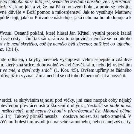
ebo chlouba naše tato jest, svědectví svědomí našeho, že v sprostnosti
otože ví, kam jde, a ví, že má Pána po svém boku, a proto se nebojí a
pevné důvěře v Boží pomoc a milosrdenství. Jak to vystihuje Matthew
 půdě stojí, jakého Průvodce následuje, jaká ochrana ho obklopuje a k
řivosti.
Ostatně pokání, které hlásal Jan Křtitel, vystihl prorok Izaiáš
í své cesty – činí tak sám, sám za to odpovídá, nemůže se na nikoho
ť nic není skrytého, což by nemělo býti zjeveno; aniž jest co tajného,
z. 12:14).
de odhalen, i kdyby navenek vystupoval velmi sebejistě a zdánlivě
, který zná srdce, dobrovolně vyjeví člověk sám, nebo jej vyjeví tím
st ve tmě, a zjeví rady srdcí
“ (1. Kor. 4:5). Ovšem upřímý se žádného
řív, již to vyznal sám a nechal se od toho Pánem očistit a posvětit.
srdci, se skrýváním tajnosti pod víčky, jiní zase naopak coby nějaký
otevřenou převráceností a škození druhým: „
Nechažť se nade mnou
 nešlechetný, muž nepravý chodí v převrácenosti úst. Mhourá očima
12-14). Takový přináší nesnáz – doslova bolest, žal nebo zranění. V
 Věčnou bolest tím uvodí jen na sebe samotného, nebo nanejvýš na ty,