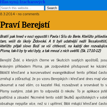
Hlas synů Izacharových
8.3.2014 • no comments
Praví Berejští
Bratří pak hned v noci vypustili i Pavla i Sílu do Berie. Kteřížto přišedše
tam, vešli do školy Židovské. A ti byli udatnější nežli Tessalonitští,
kteřížto přijali slovo Boží se vší chtivostí, na každý den rozvažujíce
Písma, tak-li by ty věci byly, a tak mnozí z nich uvěřili. (Sk. 17:10-12)
Berejští Židé, o kterých čteme ve Skutcích svatých apoštolů, jsou
krásným příkladem Písma, jak zodpovědně přistupovat ke kázání.
Bibličtí křesťané a konzervativní evangelikálové tento příklad často
zmiňují a zdůrazňují, že po vzoru Berejských i křesťané dnes mají vše
zkoumat a nad vším, co kazatel říká, rozvažovat a srovnávat to s
Písmy svatými, zdali jim to odpovídá či nikoliv. To je aplikace jistě
patřičná a zásadní. Nicméně tento oddíl Skutků apoštolských v sobě
obsahuje nejspíše více, než si i upřímní, Bibli milující křesťané často