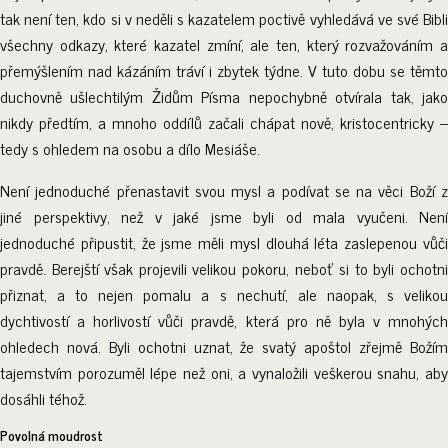
tak není ten, kdo si v neděli s kazatelem poctivě vyhledává ve své Bibli
všechny odkazy, které kazatel zmíní, ale ten, který rozvažováním a
přemýšlením nad kázáním tráví i zbytek týdne. V tuto dobu se těmto
duchovně ušlechtilým Židům Písma nepochybně otvírala tak, jako
nikdy předtím, a mnoho oddílů začali chápat nově, kristocentricky –
tedy s ohledem na osobu a dílo Mesiáše.
Není jednoduché přenastavit svou mysl a podívat se na věci Boží z
jiné perspektivy, než v jaké jsme byli od mala vyučeni. Není
jednoduché připustit, že jsme měli mysl dlouhá léta zaslepenou vůči
pravdě. Berejští však projevili velikou pokoru, neboť si to byli ochotni
přiznat, a to nejen pomalu a s nechutí, ale naopak, s velikou
dychtivostí a horlivostí vůči pravdě, která pro ně byla v mnohých
ohledech nová. Byli ochotni uznat, že svatý apoštol zřejmě Božím
tajemstvím porozuměl lépe než oni, a vynaložili veškerou snahu, aby
dosáhli téhož.
Povolná moudrost