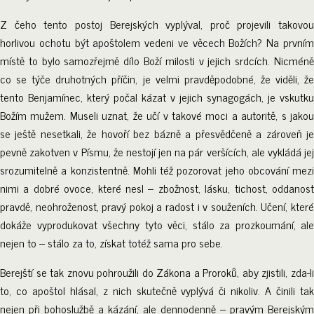
Z čeho tento postoj Berejských vyplýval, proč projevili takovou
horlivou ochotu být apoštolem vedeni ve věcech Božích? Na prvním
místě to bylo samozřejmě dílo Boží milosti v jejich srdcích. Nicméně
co se týče druhotných příčin, je velmi pravděpodobné, že viděli, že
tento Benjamínec, který počal kázat v jejich synagogách, je vskutku
Božím mužem. Museli uznat, že učí v takové moci a autoritě, s jakou
se ještě nesetkali, že hovoří bez bázně a přesvědčeně a zároveň je
pevně zakotven v Písmu, že nestojí jen na pár veršících, ale vykládá jej
srozumitelně a konzistentně. Mohli též pozorovat jeho obcování mezi
nimi a dobré ovoce, které nesl – zbožnost, lásku, tichost, oddanost
pravdě, neohroženost, pravý pokoj a radost i v souženích. Učení, které
dokáže vyprodukovat všechny tyto věci, stálo za prozkoumání, ale
nejen to – stálo za to, získat totéž sama pro sebe.
Berejští se tak znovu pohroužili do Zákona a Proroků, aby zjistili, zda-li
to, co apoštol hlásal, z nich skutečně vyplývá či nikoliv. A činili tak
nejen při bohoslužbě a kázání, ale dennodenně – pravým Berejským