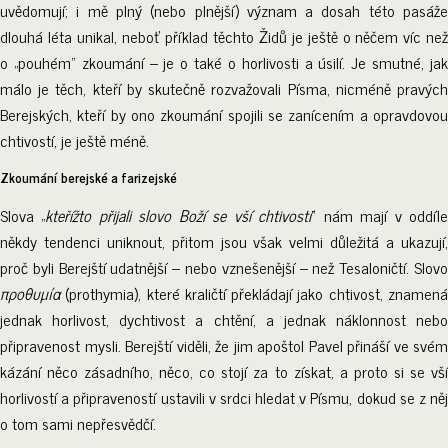
uvědomují; i mě plný (nebo plnější) význam a dosah této pasáže
dlouhá léta unikal, neboť příklad těchto Židů je ještě o něčem víc než
o „pouhém“ zkoumání – je o také o horlivosti a úsilí. Je smutné, jak
málo je těch, kteří by skutečně rozvažovali Písma, nicméně pravých
Berejských, kteří by ono zkoumání spojili se zanícením a opravdovou
chtivostí, je ještě méně.
Zkoumání berejské a farizejské
Slova „
kteřížto přijali slovo Boží se vší chtivostí
“ nám mají v oddíl
někdy tendenci uniknout, přitom jsou však velmi důležitá a ukazují,
proč byli Berejští udatnější – nebo vznešenější – než Tesaloničtí. Slovo
προθυμία
(prothymia), které kraličtí překládají jako chtivost, znamená
jednak horlivost, dychtivost a chtění, a jednak náklonnost nebo
připravenost mysli. Berejští viděli, že jim apoštol Pavel přináší ve svém
kázání něco zásadního, něco, co stojí za to získat, a proto si se vší
horlivostí a připraveností ustavili v srdci hledat v Písmu, dokud se z něj
o tom sami nepřesvědčí.