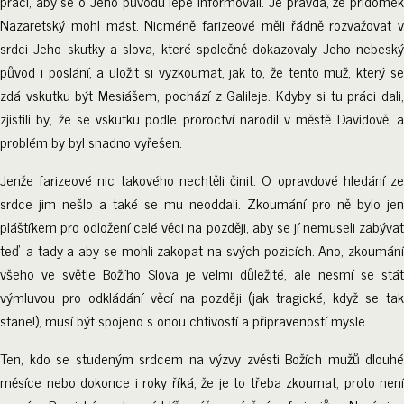
práci, aby se o Jeho původu lépe informovali. Je pravda, že přídomek
Nazaretský mohl mást. Nicméně farizeové měli řádně rozvažovat v
srdci Jeho skutky a slova, které společně dokazovaly Jeho nebeský
původ i poslání, a uložit si vyzkoumat, jak to, že tento muž, který se
zdá vskutku být Mesiášem, pochází z Galileje. Kdyby si tu práci dali,
zjistili by, že se vskutku podle proroctví narodil v městě Davidově, a
problém by byl snadno vyřešen.
Jenže farizeové nic takového nechtěli činit. O opravdové hledání ze
srdce jim nešlo a také se mu neoddali. Zkoumání pro ně bylo jen
pláštíkem pro odložení celé věci na později, aby se jí nemuseli zabývat
teď a tady a aby se mohli zakopat na svých pozicích. Ano, zkoumání
všeho ve světle Božího Slova je velmi důležité, ale nesmí se stát
výmluvou pro odkládání věcí na později (jak tragické, když se tak
stane!), musí být spojeno s onou chtivostí a připraveností mysle.
Ten, kdo se studeným srdcem na výzvy zvěsti Božích mužů dlouhé
měsíce nebo dokonce i roky říká, že je to třeba zkoumat, proto není