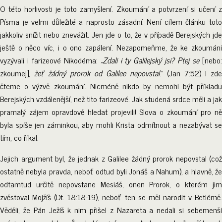
O této horlivosti je toto zamyšlení. Zkoumání a potvrzení si učení z
Písma je velmi důležité a naprosto zásadní. Není cílem článku toto
jakkoliv snížit nebo znevážit. Jen jde o to, že v případě Berejských jde
ještě o něco víc, i o ono zapálení. Nezapomeňme, že ke zkoumání
vyzývali i farizeové Nikodéma: „
Zdali i ty Galilejský jsi? Ptej se
[nebo
zkoumej],
žeť žádný prorok od Galilee nepovstal
.“ (Jan 7:52) I zde
čteme o výzvě zkoumání. Nicméně nikdo by nemohl být příkladu
Berejských vzdálenější, než tito farizeové. Jak studená srdce měli a jak
pramalý zájem opravdově hledat projevili! Slova o zkoumání pro ně
byla spíše jen záminkou, aby mohli Krista odmítnout a nezabývat se
tím, co říkal.
Jejich argument byl, že jednak z Galilee žádný prorok nepovstal (což
ostatně nebyla pravda, neboť odtud byli Jonáš a Nahum), a hlavně, že
odtamtud určitě nepovstane Mesiáš, onen Prorok, o kterém jim
zvěstoval Mojžíš (Dt. 18:18-19), neboť ten se měl narodit v Betlémě.
Věděli, že Pán Ježíš k nim přišel z Nazareta a nedali si sebemenší