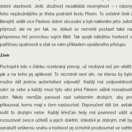
dobré vlastnosti. Jistě, zbožnost nezakládá neomylnost – i názory
toho nejzbožnějšího je třeba podrobit testu Písem. To ostatně činili i
Berejští; viděli sice Pavlovo dobré obcování a byli nakloněni jeho zvěst
přijmout, ale ne jen tak, ne, dokud se nemohli postavit také na
přepevnou řeč prorockou svých Biblí. Tak spojili náležitou horlivost s
patřičnou opatrností a stali se nám příkladem vyváženého přístupu.
Závěr
Pochopil-li kdo v článku rozebraný princip, už nezbývá než jen vědět,
jak a na koho jej aplikovat. To nicméně není věc, na kterou by bylo
možno dát jinému autoritativní odpověď. Každý má zodpovědnost
sám za sebe a každý musí tyto věci před Pánem vážně rozvažovat
sám. Nikdo nemůže panovat nad svědomím druhých, aby jim
přikazoval, komu mají v čem naslouchat. Doporučení dát lze, avšak
nutit to druhým nelze. Každý křesťan tedy má povinnost vážit a
rozsuzovat ovoce učitelů a jejich doktrín; shledá-li je dobrým, měl by
vynaložit veškerou snahu a horlivost jej ochotně prozkoumat ve světle