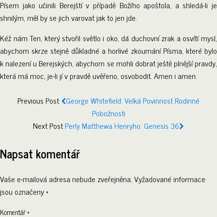
Písem jako učinili Berejští v případě Božího apoštola, a shledá-li je
shnilým, měl by se jich varovat jak to jen jde.
Kéž nám Ten, který stvořil světlo i oko, dá duchovní zrak a osvítí mysl,
abychom skrze stejně důkladné a horlivé zkoumání Písma, které bylo
k nalezení u Berejských, abychom se mohli dobrat ještě plnější pravdy,
která má moc, je-li jí v pravdě uvěřeno, osvobodit. Amen i amen.
Previous Post
George Whitefield: Velká Povinnost Rodinné
Pobožnosti
Next Post
Perly Matthewa Henryho: Genesis 36
Napsat komentář
Vaše e-mailová adresa nebude zveřejněna.
Vyžadované informace
jsou označeny
*
Komentář
*