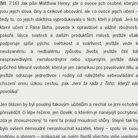
(Mt. 7:16) Jak píše Matthew Henry, jde o ovoce jich osobně, kterým
jsou jejich slova, činy a celkové obcování, ale i o ovoce jejich učení –
tedy to, co jejich doktrína vyprodukovala v těch, kteří ji přijali. Je-li to
které učení z Pána Boha, povede k opravdové a vážné zbožnosti,
pokoře, lásce, svatosti a dalším produktům milosti; jestliže však
podporuje spíše pýchu, světskost a svárlivost, jestliže vede k
nevázanému a nedbalému způsobu života, jestliže činí lidi
nespravedlivými, nemilosrdnými nebo vzpurnými, jestliže dává
průchod tělesné svobodě, která je jen záminkou pro povolování tělu, a
jestliže odrazuje jednotlivce i rodiny od náležitého sebeovládání a
chození onou úzkou cestou, pak „
není ta rada z Toho, kterýž vá
povolává
.“
Jen blázen by byl povolný takovým učitelům a nechal se jimi ochotně
přesvědčit, či lépe řečeno, jen člověk, o kterém je nanejvýš pochybné,
zda je znovuzrozený; to není ta pravá moudrost shůry. Stejně tak by
bylo ovšem nemoudré nenaslouchat kazateli, který – spolu se svou
rodinou a sborem – prokazuje ve svém životě všechny výše uvedené