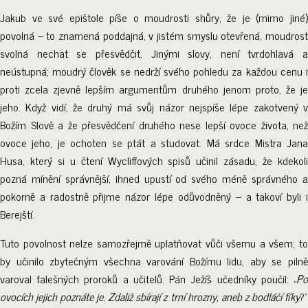
Jakub ve své epištole píše o moudrosti shůry, že je (mimo jiné)
povolná – to znamená poddajná, v jistém smyslu otevřená, moudrost
svolná nechat se přesvědčit. Jinými slovy, není tvrdohlavá a
neústupná; moudrý člověk se nedrží svého pohledu za každou cenu i
proti zcela zjevně lepším argumentům druhého jenom proto, že je
jeho. Když vidí, že druhý má svůj názor nejspíše lépe zakotvený v
Božím Slově a že přesvědčení druhého nese lepší ovoce života, než
ovoce jeho, je ochoten se ptát a studovat. Má srdce Mistra Jana
Husa, který si u čtení Wycliffových spisů učinil zásadu, že kdekoli
pozná mínění správnější, ihned upustí od svého méně správného a
pokorně a radostně přijme názor lépe odůvodněný – a takoví byli i
Berejští.
Tuto povolnost nelze samozřejmě uplatňovat vůči všemu a všem; to
by učinilo zbytečným všechna varování Božímu lidu, aby se pilně
varoval falešných proroků a učitelů. Pán Ježíš učedníky poučil: „
Po
ovocích jejich poznáte je. Zdaliž sbírají z trní hrozny, aneb z bodláčí fíky
?“