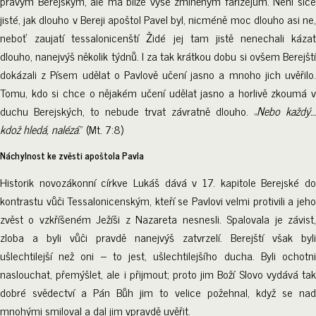
pravým Berejským, ale má blíže výše zmíněným farizejům. Není sice
jisté, jak dlouho v Bereji apoštol Pavel byl, nicméně moc dlouho asi ne,
neboť zaujatí tessalonicenští Židé jej tam jistě nenechali kázat
dlouho, nanejvýš několik týdnů. I za tak krátkou dobu si ovšem Berejští
dokázali z Písem udělat o Pavlově učení jasno a mnoho jich uvěřilo.
Tomu, kdo si chce o nějakém učení udělat jasno a horlivě zkoumá v
duchu Berejských, to nebude trvat závratně dlouho. „
Nebo každý…
kdož hledá, nalézá
.“ (Mt. 7:8)
Náchylnost ke zvěsti apoštola Pavla
Historik novozákonní církve Lukáš dává v 17. kapitole Berejské do
kontrastu vůči Tessalonicenským, kteří se Pavlovi velmi protivili a jeho
zvěst o vzkříšeném Ježíši z Nazareta nesnesli. Spalovala je závist,
zloba a byli vůči pravdě nanejvýš zatvrzelí. Berejští však byli
ušlechtilejší než oni – to jest, ušlechtilejšího ducha. Byli ochotni
naslouchat, přemýšlet, ale i přijmout; proto jim Boží Slovo vydává tak
dobré svědectví a Pán Bůh jim to velice požehnal, když se nad
mnohými smiloval a dal jim vpravdě uvěřit.