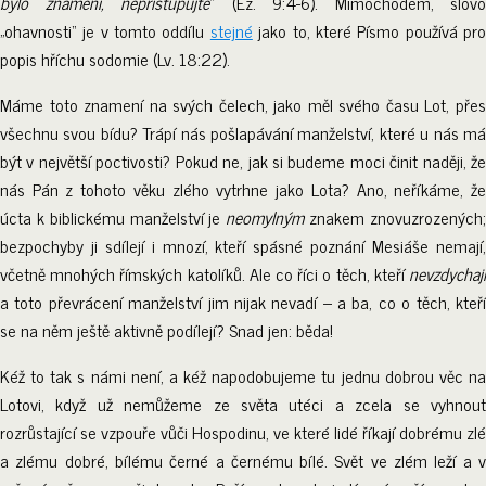
bylo znamení, nepřistupujte
“ (Ez. 9:4-6). Mimochodem, slovo
„ohavnosti“ je v tomto oddílu
stejné
jako to, které Písmo používá pr
popis hříchu sodomie (Lv. 18:22).
Máme toto znamení na svých čelech, jako měl svého času Lot, přes
všechnu svou bídu? Trápí nás pošlapávání manželství, které u nás má
být v největší poctivosti? Pokud ne, jak si budeme moci činit naději, že
nás Pán z tohoto věku zlého vytrhne jako Lota? Ano, neříkáme, že
úcta k biblickému manželství je
neomylným
znakem znovuzrozených
bezpochyby ji sdílejí i mnozí, kteří spásné poznání Mesiáše nemají,
včetně mnohých římských katolíků. Ale co říci o těch, kteří
nevzdychají
a toto převrácení manželství jim nijak nevadí – a ba, co o těch, kteří
se na něm ještě aktivně podílejí? Snad jen: běda!
Kéž to tak s námi není, a kéž napodobujeme tu jednu dobrou věc na
Lotovi, když už nemůžeme ze světa utéci a zcela se vyhnout
rozrůstající se vzpouře vůči Hospodinu, ve které lidé říkají dobrému zlé
a zlému dobré, bílému černé a černému bílé. Svět ve zlém leží a v