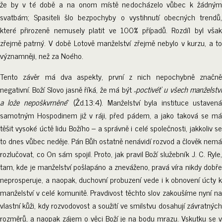
že by v té době a na onom místě nedocházelo vůbec k žádným
svatbám; Spasiteli šlo bezpochyby o vystihnutí obecných trendů,
které přirozeně nemusely platit ve 100% případů. Rozdíl byl však
zřejmě patrný. V době Lotově manželství zřejmě nebylo v kurzu, a to
významněji, než za Noého.
Tento závěr má dva aspekty, první z nich nepochybně značně
negativní. Boží Slovo jasně říká, že má být „
poctivéť u všech manželstv
a lože nepoškvrněné
“ (Žd.13:4). Manželství byla instituce ustaven
samotným Hospodinem již v ráji, před pádem, a jako taková se má
těšit vysoké úctě lidu Božího – a správně i celé společnosti, jakkoliv se
to dnes vůbec neděje. Pán Bůh ostatně nenávidí rozvod a člověk nemá
rozlučovat, co On sám spojil. Proto, jak pravil Boží služebník J. C. Ryle,
tam, kde je manželství pošlapáno a zneváženo, pravá víra nikdy dobře
neprosperuje, a naopak, duchovní probuzení vede i k obnovení úcty k
manželství v celé komunitě. Pravdivost těchto slov zakoušíme nyní na
vlastní kůži, kdy rozvodovost a soužití ve smilstvu dosahují závratných
rozměrů, a naopak zájem o věci Boží je na bodu mrazu. Vskutku se v