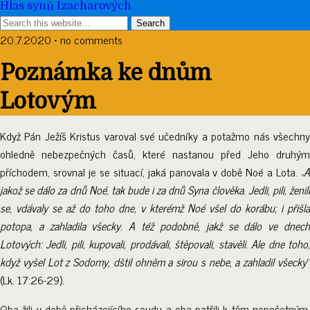
Hlas synů Izacharových
20.7.2020 • no comments
Poznámka ke dnům
Lotovým
Když Pán Ježíš Kristus varoval své učedníky a potažmo nás všechny
ohledně nebezpečných časů, které nastanou před Jeho druhým
příchodem, srovnal je se situací, jaká panovala v době Noé a Lota. „
A
jakož se dálo za dnů Noé, tak bude i za dnů Syna člověka. Jedli, pili, ženili
se, vdávaly se až do toho dne, v kterémž Noé všel do korábu; i přišla
potopa, a zahladila všecky. A též podobně, jakž se dálo ve dnech
Lotových: Jedli, pili, kupovali, prodávali, štěpovali, stavěli. Ale dne toho,
když vyšel Lot z Sodomy, dštil ohněm a sirou s nebe, a zahladil všecky
“
(Lk. 17:26-29).
Oba žili v době přicházejícího soudu a oba patřili k těm nepočetným,