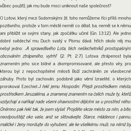
vůbec použít), jak mu bude moci uniknout naše společnost?
O Lotovi, který mezi Sodomskými žil, toho nemůžeme říci příliš mnoho
pozitivního, protože v tom městě neměl co dělat, ba, neměl se k němu
ani přiblížit se svými stany, jak zpočátku učinil (Gn. 13:12). Ale jedno
dobré svědectví mu Duch svatý v Písmu dává: hřích okolo něj mu
nebyl jedno: „
A spravedlivého Lota, těch nešlechetníků prostopašný
obcováním ztrápeného, vytrhl
“ (2. Pt. 2:7). Lotova ztrápenost byla
znamením jeho sice bídné a zkompromisované, ale přesto víry, pro
kterou byl z nepochopitelné milosti Boží zachráněn ze všeobecné
záhuby. Proto byl zachován, podobně jako věrní Izraelité, o kterých
prorokoval Ezechiel:
„I řekl jemu Hospodin: Přejdi prostředkem města
prostředkem Jeruzaléma, a znamenej znamením na čelích muže ty, kteříž
vzdychají a naříkají nade všemi ohavnostmi dějícími se u prostřed něho.
Oněmno pak řekl tak, že jsem slyšel: Projděte skrze město za ním, a bíte;
neodpouštějž oko vaše, aniž se slitovávejte. Starce, mládence i pannu,
maličké i ženy mordujte do vyhubení, ale ke všelikému muži, na němž by