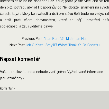
určeném čase na něj dopadne Boží soud; proto je tím více, čím se ten
den blíží, potřebí, aby lid Hospodinův od Něj obdržel znamení na svých
čelech, když z lásky ke svatosti a úsilí pro slávu Boží budeme vzdychat
a stát proti všem ohavnostem, které se dějí uprostřed naší
společnosti, a žel, i viditelné církve.
Previous Post
Jan Karafiát: Mistr Jan Hus
Next Post
Jak O Kristu Smýšlíš (What Think Ye Of Christ)
Napsat komentář
Vaše e-mailová adresa nebude zveřejněna.
Vyžadované informace
jsou označeny
*
Komentář
*