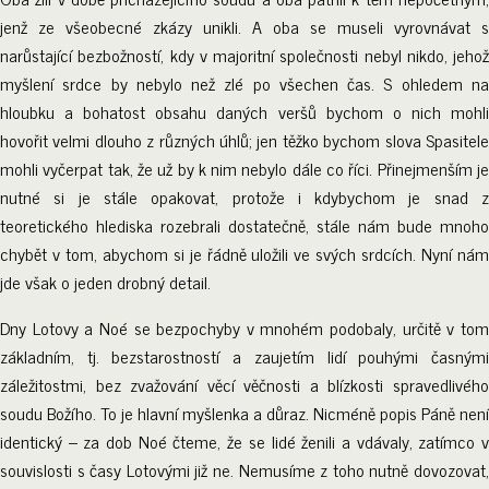
jenž ze všeobecné zkázy unikli. A oba se museli vyrovnávat s
narůstající bezbožností, kdy v majoritní společnosti nebyl nikdo, jehož
myšlení srdce by nebylo než zlé po všechen čas. S ohledem na
hloubku a bohatost obsahu daných veršů bychom o nich mohli
hovořit velmi dlouho z různých úhlů; jen těžko bychom slova Spasitele
mohli vyčerpat tak, že už by k nim nebylo dále co říci. Přinejmenším je
nutné si je stále opakovat, protože i kdybychom je snad z
teoretického hlediska rozebrali dostatečně, stále nám bude mnoho
chybět v tom, abychom si je řádně uložili ve svých srdcích. Nyní nám
jde však o jeden drobný detail.
Dny Lotovy a Noé se bezpochyby v mnohém podobaly, určitě v tom
základním, tj. bezstarostností a zaujetím lidí pouhými časnými
záležitostmi, bez zvažování věcí věčnosti a blízkosti spravedlivého
soudu Božího. To je hlavní myšlenka a důraz. Nicméně popis Páně není
identický – za dob Noé čteme, že se lidé ženili a vdávaly, zatímco v
souvislosti s časy Lotovými již ne. Nemusíme z toho nutně dovozovat,