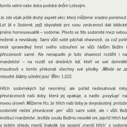
tomto velmi naše doba podobá dnům Lotovým.
Je zde však ještě druhý aspekt věci, který můžeme snadno pominout.
Lot žil v Sodomě, jejíž obyvatelé pro svou zvrácenost dali biblické
jméno homosexualitě – sodomie. Přesto se tito sodomité mezi sebou
neženili a nevdávaly. Sami vůči sobě páchali ohavnosti, za což poté
nesli spravedlivý trest svého vzbouření se vůči řádům Božím i
přirozenosti samé. Ale nenapadlo je tuto ohavnost rozšířit i na
manželství – na rozdíl od dnešních lidí, kteří ve své domnělé
moudrosti v tomto překonali všechny své předky. „
Měvše se z
moudré, blázny učiněni jsou
“ (Řím. 1:22).
Hřích sodomských byl nesmírný, ale pořád nedosahoval míry
převrácenosti naši doby, která jej opakuje, a nadto „povyšuje“ na
novou úroveň. Můžeme říci, že hřích naší doby je dvojnásobný, protože
sodomité nečiní převráceně „jen“ vůči sami sobě, ale i vůči Boží
institucí manželství. Jestliže soudu Božímu neunikli oni, jejichž hřích byl
v jistém ohledu menší (nakolik lze spojení „menší hřích“ o sodomii