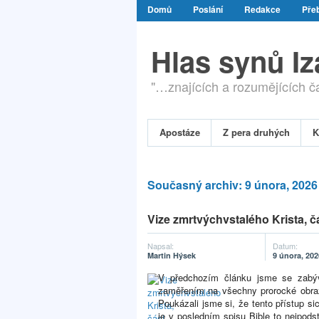
Domů
Poslání
Redakce
Přeb
Hlas synů I
"…znajících a rozumějících čas
Apostáze
Z pera druhých
K
Současný archiv: 9 února, 2026
Vize zmrtvýchvstalého Krista, čá
Napsal:
Datum:
Martin Hýsek
9 února, 202
V předchozím článku jsme se zabýv
zaměřením na všechny prorocké obraz
Poukázali jsme si, že tento přístup si
je v posledním spisu Bible to nejpodst