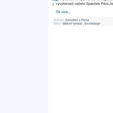
vyvýšenosti našeho Spasitele Pána J
Čti více...
Rubrika:
Zamyšlení z Písma
Štítky:
biblické výklady
,
Eschatologie