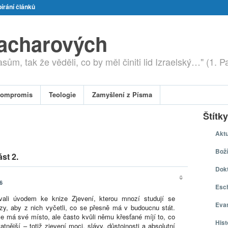
írání článků
zacharových
ům, tak že věděli, co by měl činiti lid Izraelský…" (1. P
ompromis
Teologie
Zamyšlení z Písma
Štítky
Aktu
Boží
st 2.
Dokt
0
6
Esch
ali úvodem ke knize Zjevení, kterou mnozí studují se
Eva
y, aby z nich vyčetli, co se přesně má v budoucnu stát.
ce má své místo, ale často kvůli němu křesťané míjí to, co
Hist
atnější – totiž zjevení moci, slávy, důstojnosti a absolutní