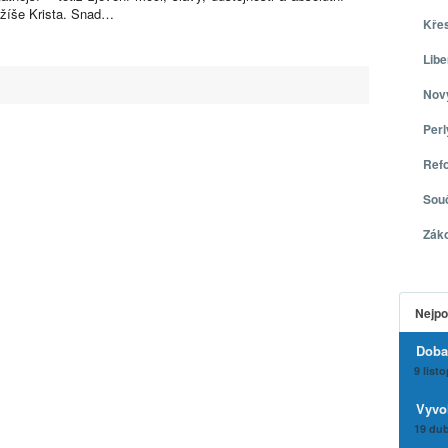
ežíše Krista. Snad…
Kře
Libe
Nov
Per
Ref
Sou
Zák
Nejpo
Doba
9 list
Vyvo
19 dub