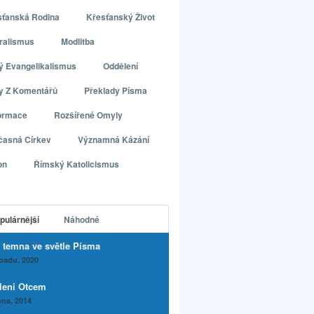
sťanská Rodina
Křesťanský Život
ralismus
Modlitba
ý Evangelikalismus
Oddělení
ly Z Komentářů
Překlady Písma
ormace
Rozšířené Omyly
časná Církev
Významná Kázání
on
Římský Katolicismus
pulárnější
Náhodné
 temna ve světle Písma
opadu, 2020
leni Otcem
na, 2014