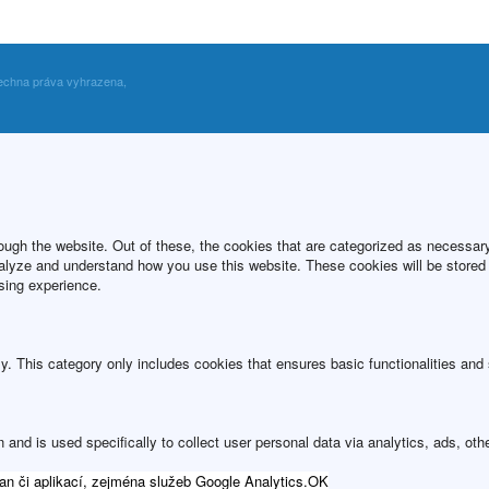
echna práva vyhrazena,
ugh the website. Out of these, the cookies that are categorized as necessary 
analyze and understand how you use this website. These cookies will be stored 
sing experience.
ly. This category only includes cookies that ensures basic functionalities and
n and is used specifically to collect user personal data via analytics, ads, 
an či aplikací, zejména služeb Google Analytics.
OK