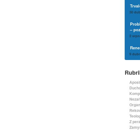
Trval
30 dub
Prob
– po
2 srpn
Rene
9 dubn
Rubri
Apost
Ducho
Komp
Nezař
Organ
Rekov
Teolo
Z per
Zamyš