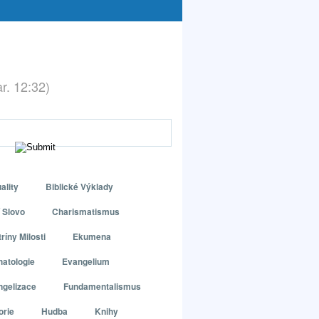
ar. 12:32)
ality
Biblické Výklady
 Slovo
Charismatismus
ríny Milosti
Ekumena
atologie
Evangelium
ngelizace
Fundamentalismus
orie
Hudba
Knihy