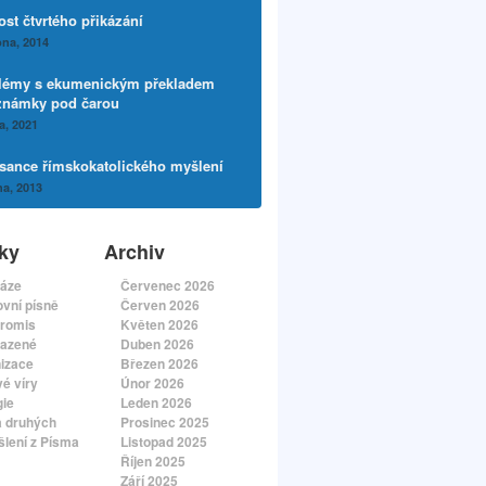
ost čtvrtého přikázání
na, 2014
lémy s ekumenickým překladem
známky pod čarou
a, 2021
sance římskokatolického myšlení
a, 2013
ky
Archiv
áze
Červenec 2026
vní písně
Červen 2026
romis
Květen 2026
azené
Duben 2026
izace
Březen 2026
é víry
Únor 2026
gie
Leden 2026
a druhých
Prosinec 2025
lení z Písma
Listopad 2025
Říjen 2025
Září 2025