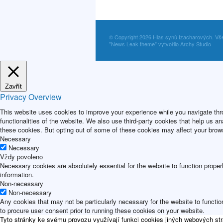
© Copyright 2026 Hlas synů Izacharových. Vš
"News Leak theme" vytvořilo Archy Studio
Zavřít
Privacy Overview
This website uses cookies to improve your experience while you navigate thro
functionalities of the website. We also use third-party cookies that help us 
these cookies. But opting out of some of these cookies may affect your brow
Necessary
Necessary
Vždy povoleno
Necessary cookies are absolutely essential for the website to function proper
information.
Non-necessary
Non-necessary
Any cookies that may not be particularly necessary for the website to functio
to procure user consent prior to running these cookies on your website.
Tyto stránky ke svému provozu využívají funkci cookies jiných webových str
ULOŽIT A PŘIJMOUT