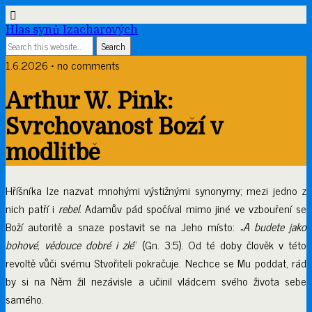
Hlas synů Izacharových
1.6.2026 • no comments
Arthur W. Pink:
Svrchovanost Boží v
modlitbě
Hříšníka lze nazvat mnohými výstižnými synonymy; mezi jedno z
nich patří i
rebel
. Adamův pád spočíval mimo jiné ve vzbouření se
Boží autoritě a snaze postavit se na Jeho místo: „
A budete jako
bohové, vědouce dobré i zlé
“ (Gn. 3:5). Od té doby člověk v této
revoltě vůči svému Stvořiteli pokračuje. Nechce se Mu poddat, rád
by si na Něm žil nezávisle a učinil vládcem svého života sebe
samého.