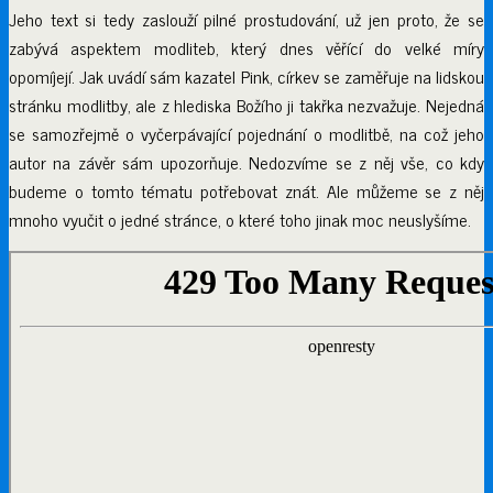
Jeho text si tedy zaslouží pilné prostudování, už jen proto, že se
zabývá aspektem modliteb, který dnes věřící do velké míry
opomíjejí. Jak uvádí sám kazatel Pink, církev se zaměřuje na lidskou
stránku modlitby, ale z hlediska Božího ji takřka nezvažuje. Nejedná
se samozřejmě o vyčerpávající pojednání o modlitbě, na což jeho
autor na závěr sám upozorňuje. Nedozvíme se z něj vše, co kdy
budeme o tomto tématu potřebovat znát. Ale můžeme se z něj
mnoho vyučit o jedné stránce, o které toho jinak moc neuslyšíme.