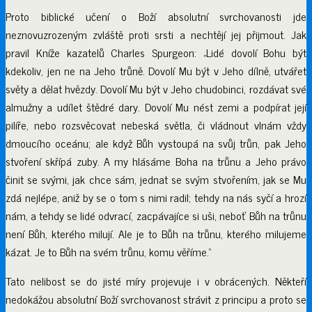
Proto biblické učení o Boží absolutní svrchovanosti jde
neznovuzrozeným zvláště proti srsti a nechtějí jej přijmout. Jak
pravil Kníže kazatelů Charles Spurgeon: „Lidé dovolí Bohu být
kdekoliv, jen ne na Jeho trůně. Dovolí Mu být v Jeho dílně, utvářet
světy a dělat hvězdy. Dovolí Mu být v Jeho chudobinci, rozdávat své
almužny a udílet štědré dary. Dovolí Mu nést zemi a podpírat její
pilíře, nebo rozsvěcovat nebeská světla, či vládnout vlnám vždy
dmoucího oceánu; ale když Bůh vystoupá na svůj trůn, pak Jeho
stvoření skřípá zuby. A my hlásáme Boha na trůnu a Jeho právo
činit se svými, jak chce sám, jednat se svým stvořením, jak se Mu
zdá nejlépe, aniž by se o tom s nimi radil; tehdy na nás syčí a hrozí
nám, a tehdy se lidé odvrací, zacpávajíce si uši, neboť Bůh na trůnu
není Bůh, kterého milují. Ale je to Bůh na trůnu, kterého milujeme
kázat. Je to Bůh na svém trůnu, komu věříme.“
Tato nelibost se do jisté míry projevuje i v obrácených. Někteří
nedokážou absolutní Boží svrchovanost strávit z principu a proto se