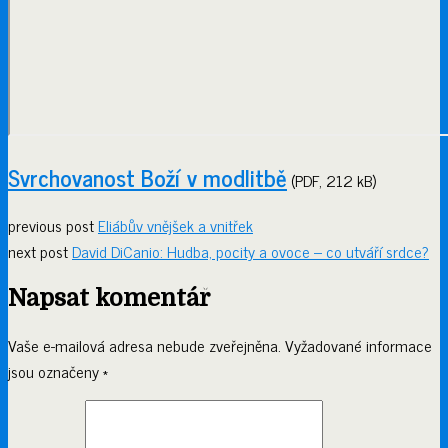
Svrchovanost Boží v modlitbě
(PDF, 212 kB)
previous post
Eliábův vnějšek a vnitřek
next post
David DiCanio: Hudba, pocity a ovoce – co utváří srdce?
Napsat komentář
Vaše e-mailová adresa nebude zveřejněna.
Vyžadované informace
jsou označeny
*