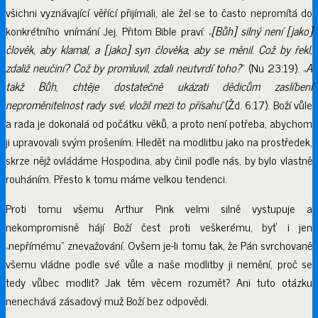
všichni vyznávající věřící přijímali, ale žel se to často nepromítá do
konkrétního vnímání Jej. Přitom Bible praví: „
[Bůh] silný není [jako]
člověk, aby klamal, a [jako] syn člověka, aby se měnil. Což by řekl,
zdaliž neučiní? Což by promluvil, zdali neutvrdí toho?
“ (Nu 23:19). „
A
takž Bůh, chtěje dostatečně ukázati dědicům zaslíbení
neproměnitelnost rady své, vložil mezi to přísahu
“(Žd. 6:17). Boží vůle
a rada je dokonalá od počátku věků, a proto není potřeba, abychom
ji upravovali svým prošením. Hledět na modlitbu jako na prostředek,
skrze nějž ovládáme Hospodina, aby činil podle nás, by bylo vlastně
rouháním. Přesto k tomu máme velkou tendenci.
Proti tomu všemu Arthur Pink velmi silně vystupuje a
nekompromisně hájí Boží čest proti veškerému, byť i jen
„nepřímému“ znevažování. Ovšem je-li tomu tak, že Pán svrchovaně
všemu vládne podle své vůle a naše modlitby ji nemění, proč se
tedy vůbec modlit? Jak těm věcem rozumět? Ani tuto otázku
nenechává zásadový muž Boží bez odpovědi.