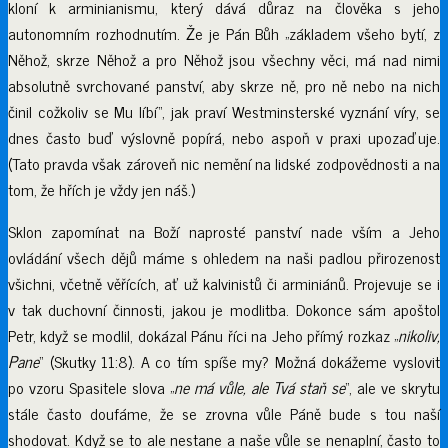
kloní k arminianismu, který dává důraz na člověka s jeho
autonomním rozhodnutím. Že je Pán Bůh „základem všeho bytí, z
Něhož, skrze Něhož a pro Něhož jsou všechny věci, má nad nimi
absolutně svrchované panství, aby skrze ně, pro ně nebo na nich
činil cožkoliv se Mu líbí“, jak praví Westminsterské vyznání víry, se
dnes často buď výslovně popírá, nebo aspoň v praxi upozaďuje.
(Tato pravda však zároveň nic nemění na lidské zodpovědnosti a na
tom, že hřích je vždy jen náš.)
Sklon zapomínat na Boží naprosté panství nade vším a Jeho
ovládání všech dějů máme s ohledem na naši padlou přirozenost
všichni, včetně věřících, ať už kalvinistů či arminiánů. Projevuje se i
v tak duchovní činnosti, jakou je modlitba. Dokonce sám apoštol
Petr, když se modlil, dokázal Pánu říci na Jeho přímý rozkaz „
nikoliv,
Pane
“ (Skutky 11:8). A co tím spíše my? Možná dokážeme vyslovit
po vzoru Spasitele slova „
ne má vůle, ale Tvá staň se
“, ale ve skrytu
stále často doufáme, že se zrovna vůle Páně bude s tou naší
shodovat. Když se to ale nestane a naše vůle se nenaplní, často to