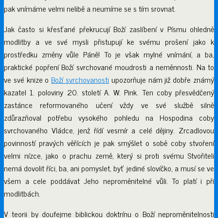
pak vnímáme velmi nelibě a neumíme se s tím srovnat.
Jak často si křesťané překrucují Boží zaslíbení v Písmu ohledně
modlitby a ve své mysli přistupují ke svému prošení jako k
prostředku změny vůle Páně! To je však mylné vnímání, a ba,
praktické popření Boží svrchované moudrosti a neměnnosti. Na to
ve své knize o
Boží svrchovanosti
upozorňuje nám již dobře známý
kazatel 1. poloviny 20. století A. W. Pink. Ten coby přesvědčený
zastánce reformovaného učení vždy ve své službě silně
zdůrazňoval potřebu vysokého pohledu na Hospodina coby
svrchovaného Vládce, jenž řídí vesmír a celé dějiny. Zrcadlovou
povinností pravých věřících je pak smýšlet o sobě coby stvoření
velmi nízce, jako o prachu země, který si proti svému Stvořiteli
nemá dovolit říci, ba, ani pomyslet, byť jediné slovíčko, a musí se ve
všem a cele poddávat Jeho neproměnitelné vůli. To platí i při
modlitbách.
V teorii by doufejme biblickou doktrínu o Boží neproměnitelnosti