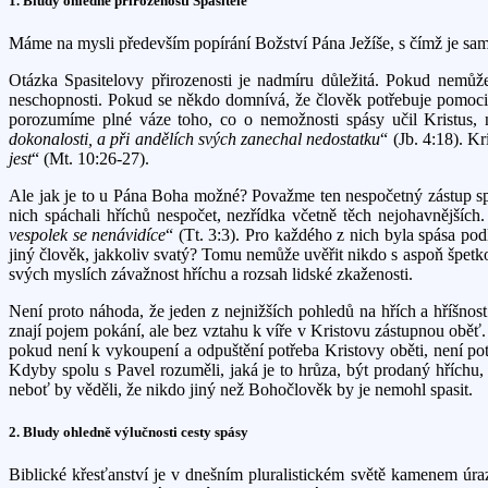
1. Bludy ohledně přirozenosti Spasitele
Máme na mysli především popírání Božství Pána Ježíše, s čímž je sa
Otázka Spasitelovy přirozenosti je nadmíru důležitá. Pokud nemů
neschopnosti. Pokud se někdo domnívá, že člověk potřebuje pomoci 
porozumíme plné váze toho, co o nemožnosti spásy učil Kristus, 
dokonalosti, a při andělích svých zanechal nedostatku
“ (Jb. 4:18). K
jest
“ (Mt. 10:26-27).
Ale jak je to u Pána Boha možné? Považme ten nespočetný zástup spas
nich spáchali hříchů nespočet, nezřídka včetně těch nejohavnějších. 
vespolek se nenávidíce
“ (Tt. 3:3). Pro každého z nich byla spása p
jiný člověk, jakkoliv svatý? Tomu nemůže uvěřit nikdo s aspoň špetko
svých myslích závažnost hříchu a rozsah lidské zkaženosti.
Není proto náhoda, že jeden z nejnižších pohledů na hřích a hříšnost
znají pojem pokání, ale bez vztahu k víře v Kristovu zástupnou oběť.
pokud není k vykoupení a odpuštění potřeba Kristovy oběti, není pot
Kdyby spolu s Pavel rozuměli, jaká je to hrůza, být prodaný hříchu, k
neboť by věděli, že nikdo jiný než Bohočlověk by je nemohl spasit.
2. Bludy ohledně výlučnosti cesty spásy
Biblické křesťanství je v dnešním pluralistickém světě kamenem úra