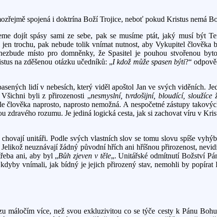
mozřejmě spojená i doktrína Boží Trojice, neboť pokud Kristus nemá Bo
žeme dojít spásy sami ze sebe, pak se musíme ptát, jaký musí být T
jen trochu, pak nebude tolik vnímat nutnost, aby Vykupitel člověka
nezbude místo pro domněnky, že Spasitel je pouhou stvořenou bytos
ristus na zděšenou otázku učedníků: „
I kdož může spasen býti
?“ odpově
ených lidí v nebesích, který viděl apoštol Jan ve svých viděních. Je
Všichni byli z přirozenosti „
nesmyslní, tvrdošijní, bloudící, sloužíce
odle člověka naprosto, naprosto nemožná. A nespočetné zástupy takový
u zdravého rozumu. Je jediná logická cesta, jak si zachovat víru v Kris
 chovají unitáři. Podle svých vlastních slov se tomu slovu spíše vyhý
 Jelikož neuznávají žádný původní hřích ani hříšnou přirozenost, nevi
řeba ani, aby byl „
Bůh zjeven v těle
„. Unitářské odmítnutí Božství Pán
dyby vnímali, jak bídný je jejich přirozený stav, nemohli by popírat B
zu máločím více, než svou exkluzivitou co se týče cesty k Pánu Bohu