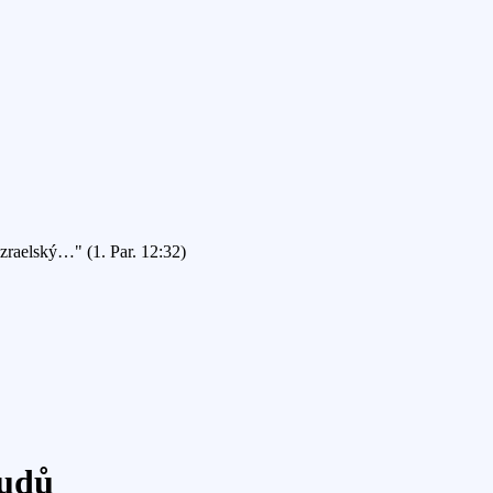
Izraelský…" (1. Par. 12:32)
ludů