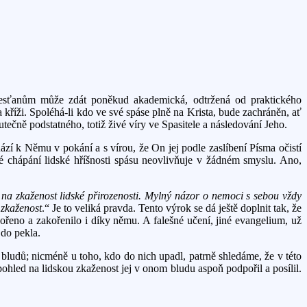
křesťanům může zdát poněkud akademická, odtržená od praktického
 kříži. Spoléhá-li kdo ve své spáse plně na Krista, bude zachráněn, ať
tečně podstatného, totiž živé víry ve Spasitele a následování Jeho.
ází k Němu v pokání a s vírou, že On jej podle zaslíbení Písma očistí
é chápání lidské hříšnosti spásu neovlivňuje v žádném smyslu. Ano,
na zkaženost lidské přirozenosti. Mylný názor o nemoci s sebou vždy
 zkaženost
.“ Je to veliká pravda. Tento výrok se dá ještě doplnit tak, že
eno a zakořenilo i díky němu. A falešné učení, jiné evangelium, už
 do pekla.
ludů; nicméně u toho, kdo do nich upadl, patrně shledáme, že v této
ohled na lidskou zkaženost jej v onom bludu aspoň podpořil a posílil.