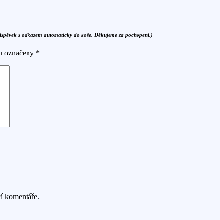
říspěvek s odkazem automaticky do koše. Děkujeme za pochopení.)
ou označeny
*
cí komentáře.