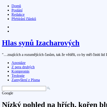
Domů
Poslání
Redakce
Přebírání článků
Hlas synů Izacharových
"…znajících a rozumějících časům, tak že věděli, co by měl činiti lid 
Apostáze
Z pera druhých
Kompromis
Teologie
Zamyšlení z Písma
Google
Nízký pohled na hřích, kořen b