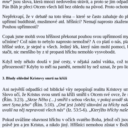
mne
“ jsou slova, která mnozí nedovedou strávit, a proto se jim odpad
Pán Bůh je přeci Otcem všech lidí bez ohledu na původ. Proto ochotně
Nepřekvapí, že v debatě na toto téma – které se často zahaluje do 
upřímní buddhisté, muslimové atd. hříšníci? Nemají naprosto zkaženo
Pouhou upřímností?
Copak jsme mohli svou hříšnost překonat pouhou svou upřímností my,
učiníme? Což nám to nebylo naprosto nemožné? A co platí o nás, plat
hříšné srdce, je stejné u všech. Jediný lék, který nám mohl pomoci, 
stačit, nic menšího by z té propasti hříchu nemohlo vysvobodit.
Když tedy někdo doufá v jiné cesty, v nějaká zadní vrátka, což t
přirozenosti? Kdyby to měl na paměti, nemohl by než uznat, že pro li
3. Bludy ohledně Kristovy smrti na kříži
Ani největší odpadlíci od biblické víry nepopírají realitu Kristovy 
Slovo učí, že Kristus svou smrtí na kříži smířil s Otcem své ovce, že n
(Řím. 3:23). „
Skrze Něho (…) smířil s sebou všecko, v pokoj uvodě sk
smrt Syna jeho
“ (Řím. 5:10). „
Onť jest [obět] slitování za hříchy naš
uvalil na něj nepravosti všech nás
“ (Iz. 53:5-6). „
Kterýžto hříchy naše
Pokud uvážíme ohavnost hříchu v očích svatého Boha, jehož oči jsou 
právě jen a jen Kristus, a nikdo jiný. Hříšníci nemohou zůstat v Boží