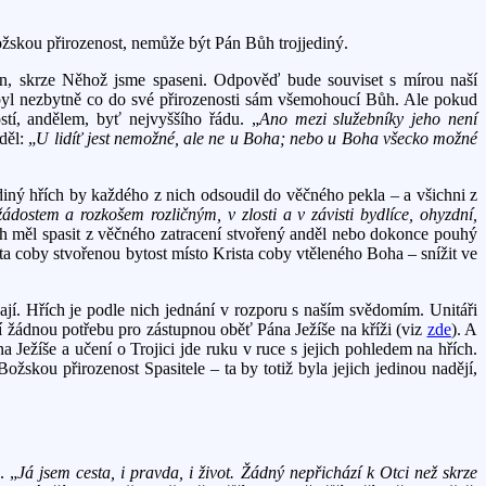
žskou přirozenost, nemůže být Pán Bůh trojjediný.
en, skrze Něhož jsme spaseni. Odpověď bude souviset s mírou naší
 byl nezbytně co do své přirozenosti sám všemohoucí Bůh. Ale pokud
tí, andělem, byť nejvyššího řádu. „
Ano mezi služebníky jeho není
děl: „
U lidíť jest nemožné, ale ne u Boha; nebo u Boha všecko možné
diný hřích by každého z nich odsoudil do věčného pekla – a všichni z
 žádostem a rozkošem rozličným, v zlosti a v závisti bydlíce, ohyzdní,
ch měl spasit z věčného zatracení stvořený anděl nebo dokonce pouhý
ta coby stvořenou bytost místo Krista coby vtěleného Boha – snížit ve
bají. Hřích je podle nich jednání v rozporu s naším svědomím. Unitáři
dí žádnou potřebu pro zástupnou oběť Pána Ježíše na kříži (viz
zde
). A
a Ježíše a učení o Trojici jde ruku v ruce s jejich pohledem na hřích.
ožskou přirozenost Spasitele – ta by totiž byla jejich jedinou nadějí,
. „
Já jsem cesta, i pravda, i život. Žádný nepřichází k Otci než skrze