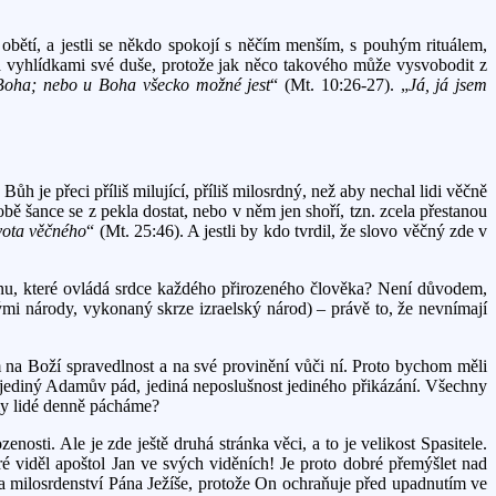
bětí, a jestli se někdo spokojí s něčím menším, s pouhým rituálem,
 a vyhlídkami své duše, protože jak něco takového může vysvobodit z
 Boha; nebo u Boha všecko možné jest
“ (Mt. 10:26-27). „
Já, já jsem
ůh je přeci příliš milující, příliš milosrdný, než aby nechal lidi věčně
ě šance se z pekla dostat, nebo v něm jen shoří, tzn. zcela přestanou
ivota věčného
“ (Mt. 25:46). A jestli by kdo tvrdil, že slovo věčný zde v
inu, které ovládá srdce každého přirozeného člověka? Není důvodem,
skými národy, vykonaný skrze izraelský národ) – právě to, že nevnímají
na Boží spravedlnost a na své provinění vůči ní. Proto bychom měli
sl jediný Adamův pád, jediná neposlušnost jediného přikázání. Všechny
 my lidé denně pácháme?
osti. Ale je zde ještě druhá stránka věci, a to je velikost Spasitele.
eré viděl apoštol Jan ve svých viděních! Je proto dobré přemýšlet nad
ci a milosrdenství Pána Ježíše, protože On ochraňuje před upadnutím ve