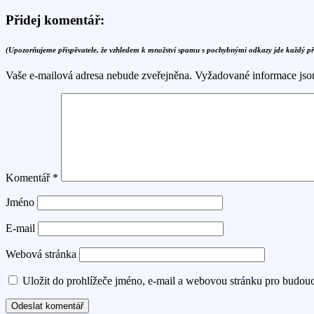
Přidej komentář:
(Upozorňujeme přispěvatele, že vzhledem k množství spamu s pochybnými odkazy jde každý p
Vaše e-mailová adresa nebude zveřejněna.
Vyžadované informace js
Komentář
*
Jméno
E-mail
Webová stránka
Uložit do prohlížeče jméno, e-mail a webovou stránku pro budou