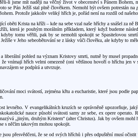
 Měli-li jsme mít naději na věčný život v obecenství s Pánem Bohem, 
roto se Pán Ježíš stal plně člověkem. Nemohl být ovšem potrestán na
 Bohem. Protože jakkoliv veliký hřích je, pořád není na rozdíl od našeh
 oběti Krista na kříži – kde na sebe vzal naše hříchy a snášel za ně Bo
a kříži, která je pouhým morálním příkladem, který když budeme násl
 kdyby tomu věřili, pak by se nemohli spokojit se Spasitelovou smrtí
Ježíše v Jeho sebeobětování se z lásky vůči člověku, ale kdyby to mělo 
 a liberální pohled na význam Kristovy smrti, nutně by musel propadno
že vnímají hřích velmi omezeně (oni většinou hovoří o hříchu jen v s
 navzájem se podpírá a utvrzuje.
ičování moci svátostí, zejména křtu a eucharistie, které jsou podle pa
m.
ost levného. V evangelikálních kruzích se oprávněně upozorňuje, jaký 
mskokatolické nauce působí svátosti samy ze sebe, ex opere operato. Ro
gie nazývá „jiným, druhým Kristem“ (alter Christus). Jak by ovšem mohl h
í se s něčím takovým mohou spokojit.
e jsou přesvědčeni, že se od svých hříchů i přes odpuštění musí očistit 