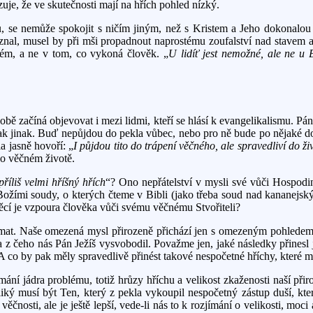
uje, že ve skutečnosti mají na hřích pohled nízký.
 se nemůže spokojit s ničím jiným, než s Kristem a Jeho dokonalou o
oznal, musel by při mši propadnout naprostému zoufalství nad stavem
mém, a ne v tom, co vykoná člověk. „
U lidíť jest nemožné, ale ne u
bě začíná objevovat i mezi lidmi, kteří se hlásí k evangelikalismu. Pán B
ějak jinak. Buď nepůjdou do pekla vůbec, nebo pro ně bude po nějaké dob
a jasně hovoří: „
I půjdou tito do trápení věčného, ale spravedliví do ž
 o věčném životě.
příliš velmi hříšný hřích
“? Ono nepřátelství v mysli své vůči Hospod
nými Božími soudy, o kterých čteme v Bibli (jako třeba soud nad kananej
ěcí je vzpoura člověka vůči svému věčnému Stvořiteli?
nímat. Naše omezená mysl přirozeně přichází jen s omezeným pohledem 
li a z čeho nás Pán Ježíš vysvobodil. Považme jen, jaké následky přine
 A co by pak měly spravedlivě přinést takové nespočetné hříchy, které
jádra problému, totiž hrůzy hříchu a velikost zkaženosti naší přirozen
veliký musí být Ten, který z pekla vykoupil nespočetný zástup duší, kt
čnosti, ale je ještě lepší, vede-li nás to k rozjímání o velikosti, mo