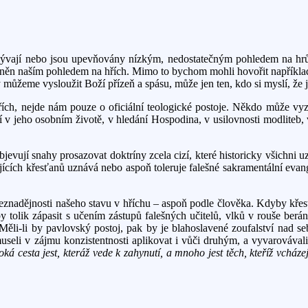
lývají nebo jsou upevňovány nízkým, nedostatečným pohledem na hrůzu
ivněn naším pohledem na hřích. Mimo to bychom mohli hovořit napříkla
 můžeme vysloužit Boží přízeň a spásu, může jen ten, kdo si myslí, že j
ích, nejde nám pouze o oficiální teologické postoje. Někdo může vyzná
eví v jeho osobním životě, v hledání Hospodina, v usilovnosti modlite
objevují snahy prosazovat doktríny zcela cizí, které historicky všichni 
ících křesťanů uznává nebo aspoň toleruje falešné sakramentální evang
eznadějnosti našeho stavu v hříchu – aspoň podle člověka. Kdyby křesť
y tolik zápasit s učením zástupů falešných učitelů, vlků v rouše berán
ěli-li by pavlovský postoj, pak by je blahoslavené zoufalství nad se
useli v zájmu konzistentnosti aplikovat i vůči druhým, a vyvarovávali 
á cesta jest, kteráž vede k zahynutí, a mnoho jest těch, kteříž vcházej