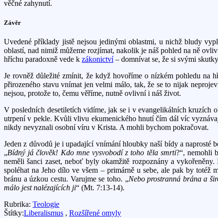
věčné zahynutí.
Závěr
Uvedené příklady jistě nejsou jedinými oblastmi, u nichž bludy vyp
oblastí, nad nimiž můžeme rozjímat, nakolik je náš pohled na ně ovl
hříchu paradoxně vede k
zákonictví
– domnívat se, že si svými skutky
Je rovněž důležité zmínit, že když hovoříme o nízkém pohledu na hř
přirozeného stavu vnímat jen velmi málo, tak, že se to nijak neproj
nejsou, protože to, čemu věříme, nutně ovlivní i náš život.
V posledních desetiletích vidíme, jak se i v evangelikálních kruzích 
utrpení v pekle. Kvůli vlivu ekumenického hnutí čím dál víc vyznávaj
nikdy nevyznali osobní víru v Krista. A mohli bychom pokračovat.
Jeden z důvodů je i upadající vnímání hloubky naší bídy a naprosté b
„
Bídný já člověk! Kdo mne vysvobodí z toho těla smrti
?“, nemohli b
neměli šanci zaset, neboť byly okamžitě rozpoznány a vykořeněny. M
spoléhat na Jeho dílo ve všem – primárně u sebe, ale pak by totéž m
bránu a úzkou cestu. Varujme se toho. „
Nebo prostranná brána a širok
málo jest nalézajících ji
“ (Mt. 7:13-14).
Rubrika:
Teologie
Štítky:
Liberalismus
,
Rozšířené omyly