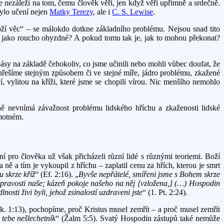
že nezáleží na tom, čemu člověk věří, jen když věří upřímně a srdečně.
bylo učení nejen
Matky Terezy
, ale i
C. S. Lewise
.
Boží věc“ – se málokdo dotkne základního problému. Nejsou snad tito
sou jako roucho ohyzdné? A pokud tomu tak je, jak to mohou překonat?
y na základě čehokoliv, co jsme učinili nebo mohli vůbec doufat, že
ehřešíme stejným způsobem či ve stejné míře, jádro problému, zkažené
í, vylitou na kříži, které jsme se chopili vírou. Nic menšího nemohlo
ně nevnímá závažnost problému lidského hříchu a zkaženosti lidské
amotném.
ní pro člověka už však přicházeli různí lidé s různými teoriemi. Boží
a ně a tím je vykoupil z hříchu – zaplatil cenu za hřích, kterou je smrt
 skrze kříž
“ (Ef. 2:16). „
Byvše nepřátelé, smířeni jsme s Bohem skrze
epravosti naše; kázeň pokoje našeho na něj [vzložena,] (…) Hospodin
ti živi byli, jehož zsinalostí uzdraveni jste
“ (1. Pt. 2:24).
k. 1:13), pochopíme, proč Kristus musel zemřít – a proč musel zemřít
 tebe nešlechetník
“ (Žalm 5:5). Svatý Hospodin zástupů také nemůže