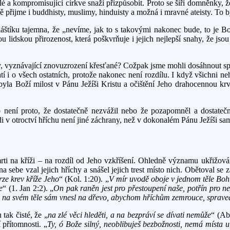
lé a kompromisující církve snaží přizpůsobit. Proto se šíří domněnky, 
 přijme i buddhisty, muslimy, hinduisty a možná i mravné ateisty. To 
pláštíku tajemna, že „nevíme, jak to s takovými nakonec bude, to je 
u lidskou přirozenost, která poškvrňuje i jejich nejlepší snahy, že j
 vyznávající znovuzrození křesťané? Cožpak jsme mohli dosáhnout spás
í i o všech ostatních, protože nakonec není rozdílu. I když všichni n
byla Boží milost v Pánu Ježíši Kristu a očištění Jeho drahocennou krv
o není proto, že dostatečně nezvážil nebo že pozapomněl a dostateč
di v otroctví hříchu není jiné záchrany, než v dokonalém Pánu Ježíši s
smrti na kříži – na rozdíl od Jeho vzkříšení. Ohledně významu ukřižová
a sebe vzal jejich hříchy a snášel jejich trest místo nich. Obětoval se z
rze krev kříže Jeho
“ (Kol. 1:20). „
V mír uvodě oboje v jednom těle Bohu
e
“ (1. Jan 2:2). „
On pak raněn jest pro přestoupení naše, potřín pro n
 na svém těle sám vnesl na dřevo, abychom hříchům zemrouce, spravedlnos
tak čisté, že „
na zlé věci hleděti, a na bezpráví se dívati nemůže
“ (Ab
 přítomnosti. „
Ty, ó Bože silný, neoblibuješ bezbožnosti, nemá místa u