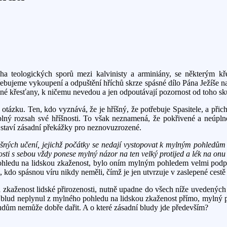
ha teologických sporů mezi kalvinisty a arminiány, se některým 
třebujeme vykoupení a odpuštění hříchů skrze spásné dílo Pána Ježíše na
ímné křesťany, k ničemu nevedou a jen odpoutávají pozornost od toho sku
otázku. Ten, kdo vyznává, že je hříšný, že potřebuje Spasitele, a přich
lný rozsah své hříšnosti. To však neznamená, že pokřivené a neúpln
 staví zásadní překážky pro neznovuzrozené.
šných učení, jejichž počátky se nedají vystopovat k mylným pohledům 
sti s sebou vždy ponese mylný názor na ten velký protijed a lék na onu
ohledu na lidskou zkaženost, bylo oním mylným pohledem velmi podpoř
, kdo spásnou víru nikdy neměli, čímž je jen utvrzuje v zaslepené cestě
kaženost lidské přirozenosti, nutně upadne do všech níže uvedených b
o blud neplynul z mylného pohledu na lidskou zkaženost přímo, mylný p
 bludům nemůže dobře dařit. A o které zásadní bludy jde především?