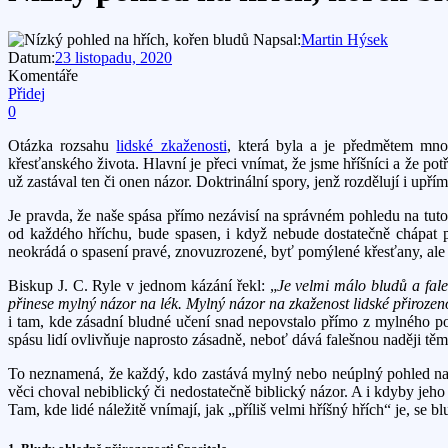
Napsal:
Martin Hýsek
Datum:
23 listopadu, 2020
Komentáře
Přidej
0
Otázka rozsahu
lidské zkaženosti
, která byla a je předmětem mno
křesťanského života. Hlavní je přeci vnímat, že jsme hříšníci a že po
už zastával ten či onen názor. Doktrinální spory, jenž rozdělují i upř
Je pravda, že naše spása přímo nezávisí na správném pohledu na tuto 
od každého hříchu, bude spasen, i když nebude dostatečně chápat p
neokrádá o spasení pravé, znovuzrozené, byť pomýlené křesťany, ale
Biskup J. C. Ryle v jednom kázání řekl: „
Je velmi málo bludů a fale
přinese mylný názor na lék. Mylný názor na zkaženost lidské přirozeno
i tam, kde zásadní bludné učení snad nepovstalo přímo z mylného p
spásu lidí ovlivňuje naprosto zásadně, neboť dává falešnou naději těm
To neznamená, že každý, kdo zastává mylný nebo neúplný pohled na z
věci choval nebiblický či nedostatečně biblický názor. A i kdyby jeh
Tam, kde lidé náležitě vnímají, jak „příliš velmi hříšný hřích“ je, se