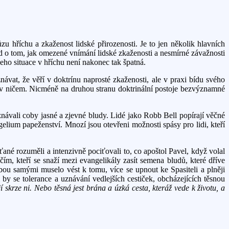
 hříchu a zkaženost lidské přirozenosti. Je to jen několik hlavních
d o tom, jak omezené vnímání lidské zkaženosti a nesmírné závažnosti
eho situace v hříchu není nakonec tak špatná.
vat, že věří v doktrínu naprosté zkaženosti, ale v praxi bídu svého
b, v ničem. Nicméně na druhou stranu doktrinální postoje bezvýznamné
uznávali coby jasné a zjevné bludy. Lidé jako Robb Bell popírají věčné
elium papeženství. Mnozí jsou otevřeni možnosti spásy pro lidi, kteří
ané rozuměli a intenzivně pociťovali to, co apoštol Pavel, když volal
čím, kteří se snaží mezi evangelikály zasít semena bludů, které dříve
bou samými muselo vést k tomu, více se upnout ke Spasiteli a plněji
by se tolerance a uznávání vedlejších cestiček, obcházejících těsnou
í skrze ni. Nebo těsná jest brána a úzká cesta, kteráž vede k životu, a