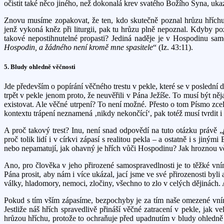
očistit také něco jiného, než dokonalá krev svatého Božího Syna, ukaz
Znovu musíme zopakovat, že ten, kdo skutečně poznal hrůzu hříchu,
jenž vykoná kněz při liturgii, pak tu hrůzu plně nepoznal. Kdyby p
takové nepostihnutelné propasti? Jediná naděje je v Hospodinu sa
Hospodin, a žádného není kromě mne spasitele
“ (Iz. 43:11).
5. Bludy ohledně věčnosti
Jde především o popírání věčného trestu v pekle, které se v poslední do
trpět v pekle jenom proto, že neuvěřili v Pána Ježíše. To musí být n
existovat. Ale věčné utrpení? To není možné. Přesto o tom Písmo zcel
kontextu trápení neznamená ‚nikdy nekončící‘, pak totéž musí tvrdit i
A proč takový trest? Inu, není snad odpovědí na tuto otázku právě „
proč tolik lidí i v církvi zápasí s realitou pekla – a ostatně i s ji
nebo nepamatují, jak ohavný je hřích vůči Hospodinu? Jak hroznou v
Ano, pro člověka v jeho přirozené samospravedlnosti je to těžké v
Pána prosit, aby nám i více ukázal, jací jsme ve své přirozenosti by
války, hladomory, nemoci, zločiny, všechno to zlo v celých dějinách.
Pokud s tím vším zápasíme, bezpochyby je za tím naše omezené vnímání 
Jestliže náš hřích spravedlivě přináší věčné zatracení v pekle, jak 
hrůzou hříchu, protože to ochraňuje před upadnutím v bludy ohledně vě