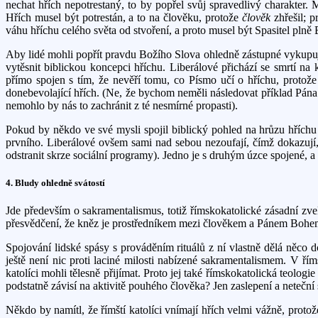
nechat hřích nepotrestaný, to by popřel svůj spravedlivý charakter.
Hřích musel být potrestán, a to na člověku, protože
člověk
zhřešil; p
váhu hříchu celého světa od stvoření, a proto musel být Spasitel plně
Aby lidé mohli popřít pravdu Božího Slova ohledně zástupné vykupující
vytěsnit biblickou koncepci hříchu. Liberálové přichází se smrtí n
přímo spojen s tím, že nevěří tomu, co Písmo učí o hříchu, protože
donebevolající hřích. (Ne, že bychom neměli následovat příklad Pána 
nemohlo by nás to zachránit z té nesmírné propasti).
Pokud by někdo ve své mysli spojil biblický pohled na hrůzu hříchu
prvního. Liberálové ovšem sami nad sebou nezoufají, čímž dokazují, 
odstranit skrze sociální programy). Jedno je s druhým úzce spojené, a
4. Bludy ohledně svátostí
Jde především o sakramentalismus, totiž římskokatolické zásadní zvel
přesvědčení, že kněz je prostředníkem mezi člověkem a Pánem Bohe
Spojování lidské spásy s prováděním rituálů z ní vlastně dělá něco d
ještě není nic proti laciné milosti nabízené sakramentalismem. V ří
katolíci mohli tělesně přijímat. Proto jej také římskokatolická teolo
podstatně závisí na aktivitě pouhého člověka? Jen zaslepení a netečn
Někdo by namítl, že římští katolíci vnímají hřích velmi vážně, protož