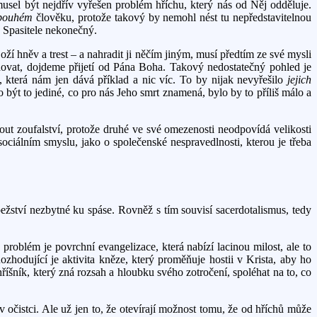
musel být nejdřív vyřešen problém hříchu, který nás od Něj odděluje.
pouhém
člověku, protože takový by nemohl nést tu nepředstavitelnou
o Spasitele nekonečný.
ží hněv a trest – a nahradit ji něčím jiným, musí předtím ze své mysli
edovat, dojdeme přijetí od Pána Boha. Takový nedostatečný pohled je
, která nám jen dává příklad a nic víc. To by nijak nevyřešilo
jejich
být to jediné, co pro nás Jeho smrt znamená, bylo by to příliš málo a
ut zoufalství, protože druhé ve své omezenosti neodpovídá velikosti
ociálním smyslu, jako o společenské nespravedlnosti, kterou je třeba
pežství nezbytné ku spáse. Rovněž s tím souvisí sacerdotalismus, tedy
problém je povrchní evangelizace, která nabízí lacinou milost, ale to
zhodující je aktivita kněze, který proměňuje hostii v Krista, aby ho
říšník, který zná rozsah a hloubku svého zotročení, spoléhat na to, co
v očistci. Ale už jen to, že otevírají možnost tomu, že od hříchů může