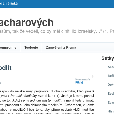
írání článků
zacharových
ům, tak že věděli, co by měl činiti lid Izraelský…" (1. P
ompromis
Teologie
Zamyšlení z Písma
Štítky
dlit
Aktu
Boží
0
Komentáře
Přidej
5
Dokt
spoň do nějaké míry projevovat ducha učedníků, kteří prosili
Esch
 jako i Jan učil učedlníky své
“ (Lk. 11:1). Jistě je k tomu pohnul
 se to, „
když se na jednom místě modlil
“, a mohli tedy vnímat,
Eva
labými prosbami a Jeho dokonalým modlením. Ovšem ten, v komž
abost v modlitbě i bez toho, aby přímo osobně viděl modlitbu
Hist
 zjevuje Písmo svaté, bohatě stačí, aby měkké srdce vedlo k