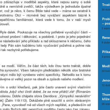
to zdůrazňuje v modlitbě aspekty, které nejsou samy o sobě
Trval
udně a nemístně zveličí, takže výsledkem je jednoduše
špatné
30 dub
st
, což je něco, k čemu Bible také vede – máme se ostatně k
rotivému Otci – nicméně bez vyvážení aspektem bázně k
Prob
atřičnou familiárnost, která vede k tomu, že v naší mysli
– po
úroveň.
2 srpn
Ryle dalek. Poukazuje na všechny potřebné vyvažující části –
utnost prošení i děkování, a podobně. I proto je jeho pojednání
Rene
e následování jeho příkladu a rad sklouzneme k něčemu, čeho
9 dubn
ž tedy Pán sám každému toto vyučování požehná a pohne nás
i tak nezbytně potřebujeme.
Přík
3 pros
í se modlí. Věřím, že část těch, kdo čtou tento traktát, dobře
Modli
ucha synovství. Všem takovým předkládám několik slov bratrské
24 kvě
atyni mělo být vyrobeno velmi specificky. Nehodilo se k tomu
 dávejme si veliký pozor na obsah a způsob našeho modlení.
Jenom
12 dub
o vím o srdci křesťanů, pak jste často unaveni svými vlastními
štola „
když chci činiti dobré, že se mne přídrží zlé
“ (Římanům
Thom
a kolenou. Dobře chápete slova Davidova: „
Výmyslků nenávidím
“
kříže
k] (Žalm 119:113). Dokážete plně soucítit s oním obráceným
26 srp
lí: „Pane, vysvoboď mě od všech mých nepřátel, a především od
n málo Božích dětí neprožívá modlitbu často jako čas zápasu.