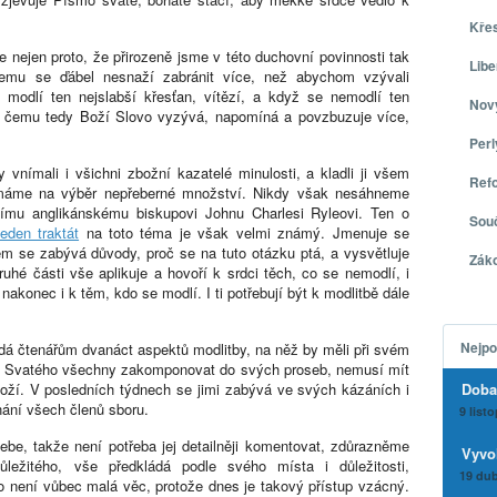
Kře
 nejen proto, že přirozeně jsme v této duchovní povinnosti tak
Libe
ičemu se ďábel nesnaží zabránit více, než abychom vzývali
modlí ten nejslabší křesťan, vítězí, a když se nemodlí ten
Nov
va čemu tedy Boží Slovo vyzývá, napomíná a povzbuzuje více,
Per
 vnímali i všichni zbožní kazatelé minulosti, a kladli ji všem
Ref
 máme na výběr nepřeberné množství. Nikdy však nesáhneme
nímu anglikánskému biskupovi Johnu Charlesi Ryleovi. Ten o
Sou
jeden traktát
na toto téma je však velmi známý. Jmenuje se
ěm se zabývá důvody, proč se na tuto otázku ptá, a vysvětluje
Zák
uhé části vše aplikuje a hovoří k srdci těch, co se nemodlí, i
a nakonec i k těm, kdo se modlí. I ti potřebují být k modlitbě dále
Nejpo
ádá čtenářům dvanáct aspektů modlitby, na něž by měli při svém
ha Svatého všechny zakomponovat do svých proseb, nemusí mít
oží. V posledních týdnech se jimi zabývá ve svých kázáních i
Doba
hnání všech členů sboru.
9 list
be, takže není potřeba jej detailněji komentovat, zdůrazněme
Vyvo
ůležitého, vše předkládá podle svého místa i důležitosti,
19 dub
o není vůbec malá věc, protože dnes je takový přístup vzácný.