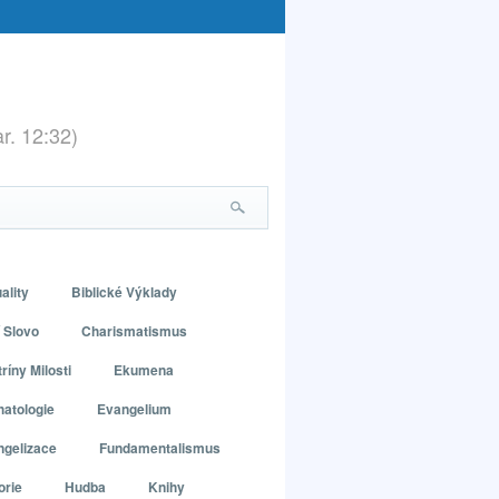
ar. 12:32)
ality
Biblické Výklady
 Slovo
Charismatismus
ríny Milosti
Ekumena
atologie
Evangelium
ngelizace
Fundamentalismus
orie
Hudba
Knihy