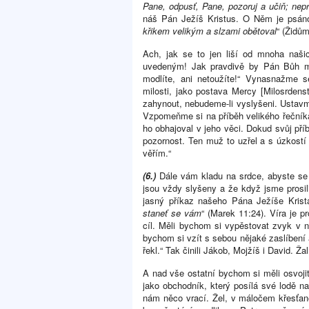
Pane, odpusť, Pane, pozoruj a učiň; ne
náš Pán Ježíš Kristus. O Něm je psáno
křikem velikým a slzami obětoval
“ (Židům
Ach, jak se to jen liší od mnoha naši
uvedeným! Jak pravdivě by Pán Bůh m
modlíte, ani netoužíte!“ Vynasnažme s
milosti, jako postava Mercy [Milosrdens
zahynout, nebudeme-li vyslyšeni. Ustavm
Vzpomeňme si na příběh velikého řečníka
ho obhajoval v jeho věci. Dokud svůj př
pozornost. Ten muž to uzřel a s úzkostí 
věřím.“
(6.)
Dále vám kladu na srdce, abyste s
jsou vždy slyšeny a že když jsme prosil
jasný příkaz našeho Pána Ježíše Krista
staneť se vám
“ (Marek 11:24). Víra je p
cíl. Měli bychom si vypěstovat zvyk v n
bychom si vzít s sebou nějaké zaslíbení a
řekl.“ Tak činili Jákob, Mojžíš i David. Ž
A nad vše ostatní bychom si měli osvoji
jako obchodník, který posílá své lodě 
nám něco vrací. Žel, v máločem křesťan