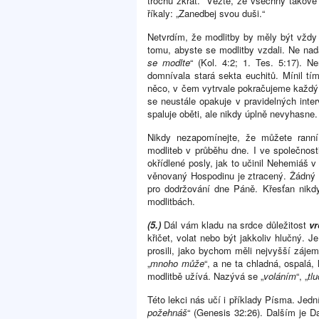
trochu zkrať.“ Vězte, že všechny takové
říkaly: „Zanedbej svou duši.“
Netvrdím, že modlitby by měly být vždy
tomu, abyste se modlitby vzdali. Ne nad
se modlte
“ (Kol. 4:2; 1. Tes. 5:17). N
domnívala stará sekta euchitů. Mínil tí
něco, v čem vytrvale pokračujeme každý d
se neustále opakuje v pravidelných inter
spaluje oběti, ale nikdy úplně nevyhasne.
Nikdy nezapomínejte, že můžete ranní
modliteb v průběhu dne. I ve společnost
okřídlené posly, jak to učinil Nehemiáš v
věnovaný Hospodinu je ztracený. Žádný 
pro dodržování dne Páně. Křesťan nikdy
modlitbách.
(5.)
Dál vám kladu na srdce důležitost
vr
křičet, volat nebo být jakkoliv hlučný. J
prosili, jako bychom měli nejvyšší zájem
„
mnoho může
“, a ne ta chladná, ospalá,
modlitbě užívá. Nazývá se „
voláním
“, „
tl
Této lekci nás učí i příklady Písma. Jedn
požehnáš
“ (Genesis 32:26). Dalším je Da