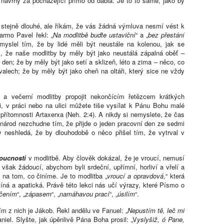
 návrhy za pocházející přímo od ďábla. Je to to samé, jako by
 stejně dlouhé, ale říkám, že vás žádná výmluva nesmí vést k
armo Pavel řekl: „
Na modlitbě buďte ustaviční
“ a „
bez přestání
emyslel tím, že by lidé měli být neustále na kolenou, jak se
m, že naše modlitby by měly být jako neustálá zápalná oběť –
en; že by měly být jako setí a sklizeň, léto a zima – něco, co
valech; že by měly být jako oheň na oltáři, který sice ne vždy
 a večerní modlitby propojit nekončícím řetězcem krátkých
i, v práci nebo na ulici můžete tiše vysílat k Pánu Bohu malé
 přítomnosti Artaxerxa (Neh. 2:4). A nikdy si nemyslete, že čas
národ nezchudne tím, že přijde o jeden pracovní den ze sedmi
 neshledá, že by dlouhodobě o něco přišel tím, že vytrval v
oucnosti
v modlitbě. Aby člověk dokázal, že je vroucí, nemusí
e však žádoucí, abychom byli srdeční, upřímní, horliví a vřelí a
 na tom, co činíme. Je to modlitba „
vroucí a opravdová
,“ která
 líná a apatická. Právě této lekci nás učí výrazy, které Písmo o
učením
“, „
zápasem
“, „
namáhavou
prací
“, „
úsilím
“.
ím z nich je Jákob. Řekl andělu ve Fanuel: „
Nepustím tě, leč mi
niel. Slyšte, jak úpěnlivě Pána Boha prosil: „V
yslyšiž, ó Pane,