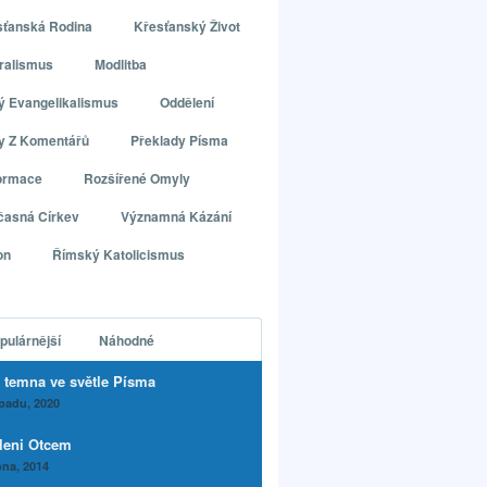
sťanská Rodina
Křesťanský Život
ralismus
Modlitba
ý Evangelikalismus
Oddělení
ly Z Komentářů
Překlady Písma
ormace
Rozšířené Omyly
časná Církev
Významná Kázání
on
Římský Katolicismus
pulárnější
Náhodné
 temna ve světle Písma
opadu, 2020
leni Otcem
na, 2014