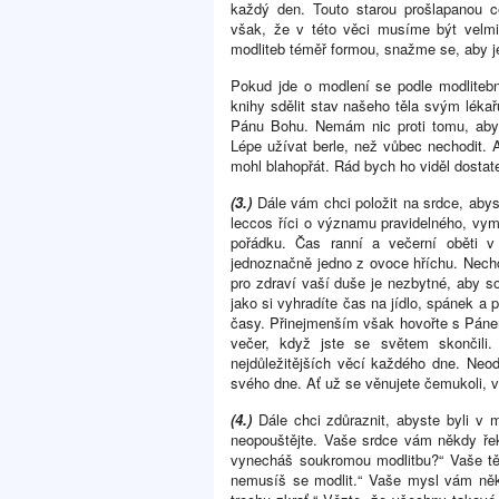
každý den. Touto starou prošlapanou 
však, že v této věci musíme být velmi
modliteb téměř formou, snažme se, aby je
Pokud jde o modlení se podle modlitebn
knihy sdělit stav našeho těla svým léka
Pánu Bohu. Nemám nic proti tomu, aby 
Lépe užívat berle, než vůbec nechodit. 
mohl blahopřát. Rád bych ho viděl dostate
(3.)
Dále vám chci položit na srdce, abyst
leccos říci o významu pravidelného, v
pořádku. Čas ranní a večerní oběti 
jednoznačně jedno z ovoce hříchu. Nech
pro zdraví vaší duše je nezbytné, aby s
jako si vyhradíte čas na jídlo, spánek a 
časy. Přinejmenším však hovořte s Páne
večer, když jste se světem skončili
nejdůležitějších věcí každého dne. Neod
svého dne. Ať už se věnujete čemukoli, v
(4.)
Dále chci zdůraznit, abyste byli v 
neopouštějte. Vaše srdce vám někdy řekn
vynecháš soukromou modlitbu?“ Vaše těl
nemusíš se modlit.“ Vaše mysl vám někd