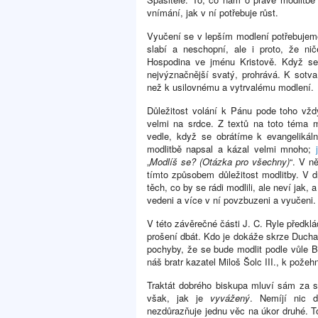
vnímání, jak v ní potřebuje růst.
Vyučení se v lepším modlení potřebujeme
slabí a neschopní, ale i proto, že n
Hospodina ve jménu Kristově. Když se 
nejvýznačnější svatý, prohrává. K sot
než k usilovnému a vytrvalému modlení.
Důležitost volání k Pánu pode toho vždy
velmi na srdce. Z textů na toto téma
vedle, když se obrátíme k evangelikál
modlitbě napsal a kázal velmi mnoho;
„
Modlíš se? (Otázka pro všechny)
“. V n
tímto způsobem důležitost modlitby. V dr
těch, co by se rádi modlili, ale neví jak, 
vedeni a více v ní povzbuzeni a vyučeni.
V této závěrečné části J. C. Ryle předkl
prošení dbát. Kdo je dokáže skrze Duc
pochyby, že se bude modlit podle vůle B
náš bratr kazatel Miloš Šolc III., k pože
Traktát dobrého biskupa mluví sám za se
však, jak je
vyvážený
. Nemíjí nic d
nezdůrazňuje jednu věc na úkor druhé. T