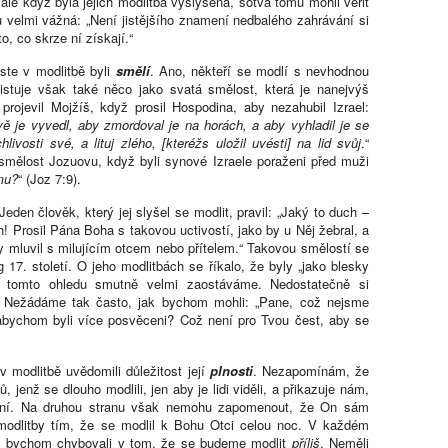
ale když byla jejich modlitba vyslyšena, sotva tomu mohli věřit
ou velmi vážná: „Není jistějšího znamení nedbalého zahrávání si
o, co skrze ní získají.“
ste v modlitbě byli
smělí
. Ano, někteří se modlí s nevhodnou
xistuje však také něco jako svatá smělost, která je nanejvýš
rojevil Mojžíš, když prosil Hospodina, aby nezahubil Izrael:
ivě je vyvedl, aby zmordoval je na horách, a aby vyhladil je se
osti své, a lituj zlého, [kteréžs uložil uvésti] na lid svůj
.“
mělost Jozuovu, když byli synové Izraele poraženi před muži
mu?
“ (Joz 7:9).
Jeden člověk, který jej slyšel se modlit, pravil: „Jaký to duch –
ch! Prosil Pána Boha s takovou uctivostí, jako by u Něj žebral, a
by mluvil s milujícím otcem nebo přítelem.“ Takovou smělostí se
 17. století. O jeho modlitbách se říkalo, že byly „jako blesky
 tomto ohledu smutně velmi zaostáváme. Nedostatečně si
. Nežádáme tak často, jak bychom mohli: „Pane, což nejsme
abychom byli více posvěceni? Což není pro Tvou čest, aby se
 modlitbě uvědomili důležitost její
plnosti
. Nezapomínám, že
 jenž se dlouho modlili, jen aby je lidi viděli, a přikazuje nám,
uvní. Na druhou stranu však nemohu zapomenout, že On sám
 modlitby tím, že se modlil k Bohu Otci celou noc. V každém
e bychom chybovali v tom, že se budeme modlit
příliš
. Neměli