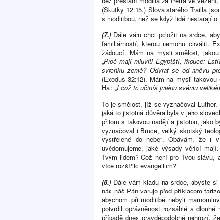
bez přestání modlila za Petra ve vězení, 
(Skutky 12:15.) Slova starého Trailla js
s modlitbou, než se když lidé nestarají o t
(7.)
Dále vám chci položit na srdce, aby
familiárností, kterou nemohu chválit. E
žádoucí. Mám na mysli smělost, jakou p
„
Proč mají mluviti Egyptští, řkouce: Lst
svrchku země? Odvrať se od hněvu prchliv
(Exodus 32:12). Mám na mysli takovou s
Hai: „
I což to učiníš jménu svému veliké
To je smělost, jíž se vyznačoval Luther. 
jaká to jistotná důvěra byla v jeho slove
přitom s takovou nadějí a jistotou, jako 
vyznačoval i Bruce, velký skotský teolog
vystřelené do nebe“. Obávám, že i v
uvědomujeme, jaké výsady věřící mají
Tvým lidem? Což není pro Tvou slávu, 
více rozšířilo evangelium?“
(8.)
Dále vám kladu na srdce, abyste si v
nás náš Pán varuje před příkladem farizeů,
abychom při modlitbě nebyli marnoml
potvrdil oprávněnost rozsáhlé a dlouhé
případě dnes pravděpodobně nehrozí, ž