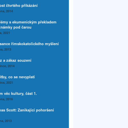
ost čtvrtého přikázání
na, 2014
lémy s ekumenickým překladem
známky pod čarou
a, 2021
sance římskokatolického myšlení
a, 2013
az a zákaz souzení
ince, 2014
tby, co se nevyplatí
tna, 2021
 věc kultury, část 1.
na, 2016
as Scott: Zanikající pohoršení
na, 2013