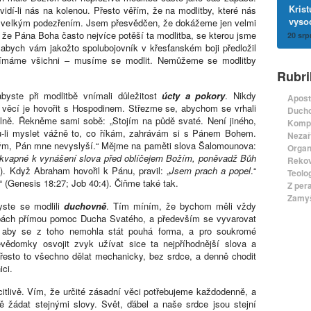
Kris
idí-li nás na kolenou. Přesto věřím, že na modlitby, které nás
vyso
 s velkým podezřením. Jsem přesvědčen, že dokážeme jen velmi
a že Pána Boha často nejvíce potěší ta modlitba, se kterou jsme
20 srp
, abych vám jakožto spolubojovník v křesťanském boji předložil
vnímáme všichni – musíme se modlit. Nemůžeme se modlitby
Rubri
yste při modlitbě vnímali důležitost
úcty a pokory
. Nikdy
Apost
věcí je hovořit s Hospodinem. Střezme se, abychom se vrhali
Ducho
lně. Řekněme sami sobě: „Stojím na půdě svaté. Není jiného,
Komp
du-li myslet vážně to, co říkám, zahrávám si s Pánem Bohem.
Nezař
vým, Pán mne nevyslyší.“ Mějme na paměti slova Šalomounova:
Organ
é kvapné k vynášení slova před oblíčejem Božím, poněvadž Bůh
Rekov
2). Když Abraham hovořil k Pánu, pravil: „
Jsem prach a popel
.“
Teolo
“ (Genesis 18:27; Job 40:4). Čiňme také tak.
Z per
Zamyš
yste se modlili
duchovně
. Tím míním, že bychom měli vždy
itbách přímou pomoc Ducha Svatého, a především se vyvarovat
k, aby se z toho nemohla stát pouhá forma, a pro soukromé
evědomky osvojit zvyk užívat sice ta nejpříhodnější slova a
 přesto to všechno dělat mechanicky, bez srdce, a denně chodit
ici.
citlivě. Vím, že určité zásadní věci potřebujeme každodenně, a
ě žádat stejnými slovy. Svět, ďábel a naše srdce jsou stejní