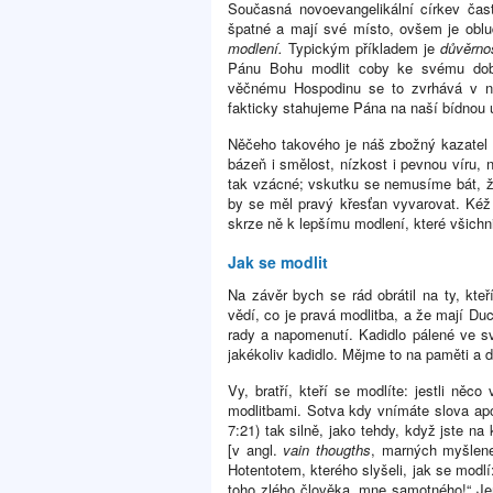
Současná novoevangelikální církev čas
špatné a mají své místo, ovšem je obl
modlení.
Typickým příkladem je
důvěrno
Pánu Bohu modlit coby ke svému dob
věčnému Hospodinu se to zvrhává v nep
fakticky stahujeme Pána na naší bídnou 
Něčeho takového je náš zbožný kazatel 
bázeň i smělost, nízkost i pevnou víru, n
tak vzácné; vskutku se nemusíme bát, ž
by se měl pravý křesťan vyvarovat. Ké
skrze ně k lepšímu modlení, které všichn
Jak se modlit
Na závěr bych se rád obrátil na ty, kteř
vědí, co je pravá modlitba, a že mají D
rady a napomenutí. Kadidlo pálené ve sv
jakékoliv kadidlo. Mějme to na paměti a
Vy, bratří, kteří se modlíte: jestli něc
modlitbami. Sotva kdy vnímáte slova apo
7:21) tak silně, jako tehdy, když jste n
[v angl.
vain thougths
, marných myšlene
Hotentotem, kterého slyšeli, jak se mod
toho zlého člověka, mne samotného!“ Je