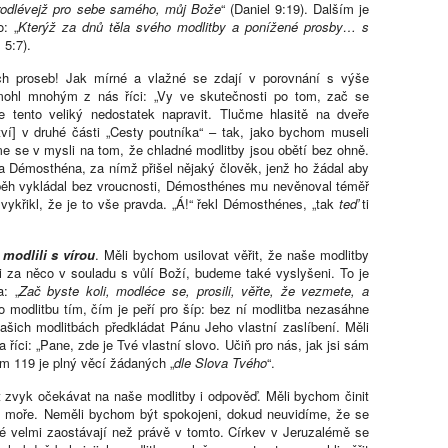
prodlévejž pro sebe samého, můj Bože
“ (Daniel 9:19). Dalším je
: „
Kterýž za dnů těla svého modlitby a ponížené prosby… s
 5:7).
ch proseb! Jak mírné a vlažné se zdají v porovnání s výše
ohl mnohým z nás říci: „Vy ve skutečnosti po tom, zač se
e tento veliký nedostatek napravit. Tlučme hlasitě na dveře
tví] v druhé části „Cesty poutníka“ – tak, jako bychom museli
e se v mysli na tom, že chladné modlitby jsou obětí bez ohně.
 Démosthéna, za nímž přišel nějaký člověk, jenž ho žádal aby
íběh vykládal bez vroucnosti, Démosthénes mu nevěnoval téměř
vykřikl, že je to vše pravda. „Á!“ řekl Démosthénes, „tak
teď
ti
e
modlili s vírou
. Měli bychom usilovat věřit, že naše modlitby
i za něco v souladu s vůlí Boží, budeme také vyslyšeni. To je
: „
Zač byste koli, modléce se, prosili, věřte, že vezmete, a
ro modlitbu tím, čím je peří pro šíp: bez ní modlitba nezasáhne
ašich modlitbách předkládat Pánu Jeho vlastní zaslíbení. Měli
 říci: „Pane, zde je Tvé vlastní slovo. Učiň pro nás, jak jsi sám
alm 119 je plný věcí žádaných „
dle Slova Tvého
“.
t zvyk očekávat na naše modlitby i odpověď. Měli bychom činit
na moře. Neměli bychom být spokojeni, dokud neuvidíme, že se
é velmi zaostávají než právě v tomto. Církev v Jeruzalémě se