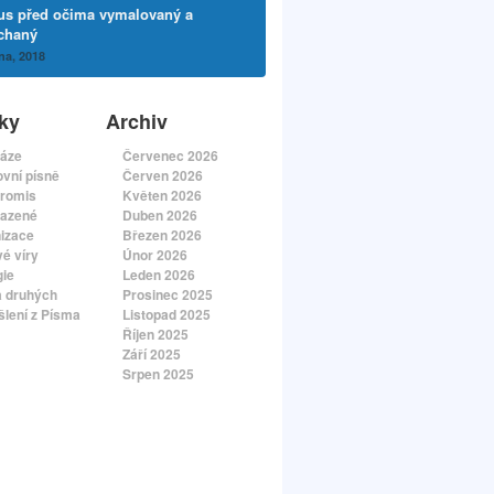
tus před očima vymalovaný a
chaný
na, 2018
ky
Archiv
áze
Červenec 2026
vní písně
Červen 2026
romis
Květen 2026
azené
Duben 2026
izace
Březen 2026
é víry
Únor 2026
gie
Leden 2026
a druhých
Prosinec 2025
lení z Písma
Listopad 2025
Říjen 2025
Září 2025
Srpen 2025