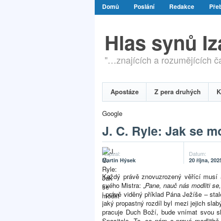
Domů
Poslání
Redakce
Přeb
Hlas synů I
"…znajících a rozumějících čas
Apostáze
Z pera druhých
K
Google
J. C. Ryle: Jak se mo
Napsal:
Datum:
Martin Hýsek
20 října, 202
Každý právě znovuzrozený věřící musí a
svého Mistra: „
Pane, nauč nás modliti se,
i právě viděný příklad Pána Ježíše – stalo
jaký propastný rozdíl byl mezi jejich s
pracuje Duch Boží, bude vnímat svou sl
Spasitele. To, co nám o pravé modlitbě