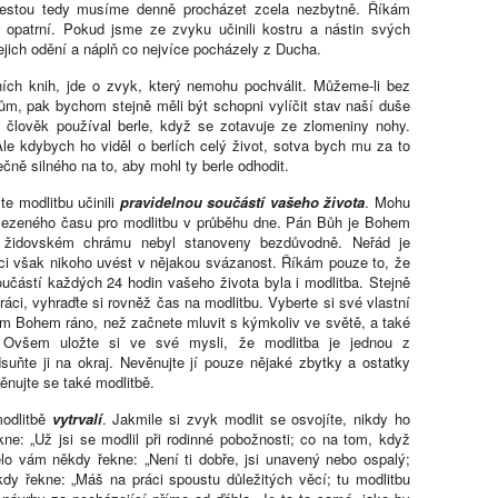
cestou tedy musíme denně procházet zcela nezbytně. Říkám
 opatrní. Pokud jsme ze zvyku učinili kostru a nástin svých
jich odění a náplň co nejvíce pocházely z Ducha.
ích knih, jde o zvyk, který nemohu pochválit. Můžeme-li bez
řům, pak bychom stejně měli být schopni vylíčit stav naší duše
člověk používal berle, když se zotavuje ze zlomeniny nohy.
Ale kdybych ho viděl o berlích celý život, sotva bych mu za to
čně silného na to, aby mohl ty berle odhodit.
e modlitbu učinili
pravidelnou součástí vašeho života
. Mohu
ymezeného času pro modlitbu v průběhu dne. Pán Bůh je Bohem
v židovském chrámu nebyl stanoveny bezdůvodně. Neřád je
ci však nikoho uvést v nějakou svázanost. Říkám pouze to, že
oučástí každých 24 hodin vašeho života byla i modlitba. Stejně
práci, vyhraďte si rovněž čas na modlitbu. Vyberte si své vlastní
m Bohem ráno, než začnete mluvit s kýmkoliv ve světě, a také
. Ovšem uložte si ve své mysli, že modlitba je jednou z
suňte ji na okraj. Nevěnujte jí pouze nějaké zbytky a ostatky
ěnujte se také modlitbě.
modlitbě
vytrvalí
. Jakmile si zvyk modlit se osvojíte, nikdy ho
e: „Už jsi se modlil při rodinné pobožnosti; co na tom, když
o vám někdy řekne: „Není ti dobře, jsi unavený nebo ospalý;
y řekne: „Máš na práci spoustu důležitých věcí; tu modlitbu