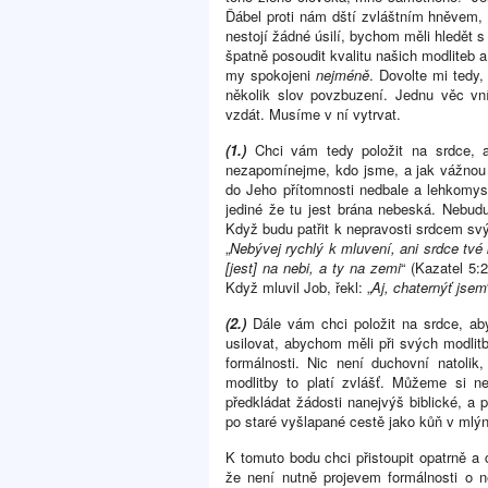
Ďábel proti nám dští zvláštním hněvem, v
nestojí žádné úsilí, bychom měli hledět
špatně posoudit kvalitu našich modliteb 
my spokojeni
nejméně
. Dovolte mi tedy
několik slov povzbuzení. Jednu věc 
vzdát. Musíme v ní vytrvat.
(1.)
Chci vám tedy položit na srdce, ab
nezapomínejme, kdo jsme, a jak vážnou 
do Jeho přítomnosti nedbale a lehkomys
jediné že tu jest brána nebeská. Nebu
Když budu patřit k nepravosti srdcem s
„
Nebývej rychlý k mluvení, ani srdce tv
[jest] na nebi, a ty na zemi
“ (Kazatel 5:
Když mluvil Job, řekl: „
Aj, chaternýť jsem
(2.)
Dále vám chci položit na srdce, ab
usilovat, abychom měli při svých modl
formálnosti. Nic není duchovní natoli
modlitby to platí zvlášť. Můžeme si n
předkládat žádosti nanejvýš biblické, a
po staré vyšlapané cestě jako kůň v mlýn
K tomuto bodu chci přistoupit opatrně a 
že není nutně projevem formálnosti o n