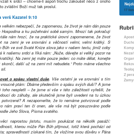
ě vzali k srdci – chceme-li aspoň trochu zakoušet něco z onoho
Nejdů
o zvláštní Boží muž tak proslul.
17 lis
a verš Kazatel 9:10
 ve velkém nebezpečí, že zapomenou, že život je nám dán pouze
Rubri
ro Hospodina a ku požehnání sobě samým. Mnozí tak pokračují
ustále nám hrozí, že na praktické úrovni zapomeneme, že život
Apost
ot na zemi je ve srovnání s věčností velmi, velmi krátký. S
Ducho
n Bůh ve své Svaté Knize slova jako v našem textu, jimiž coby
Komp
á k našemu srdci a říká nám: „Nuže, dávejte si veliký pozor na
Nezař
n kratičký. Na zemi jej máte pouze jeden: co máte dělat, konejte
Organ
t skončí, další už na zemi mít nebudete.“ Proto máme všechno
Rekov
sil.
Teolo
Z per
vat o spásu vlastní duše
. Vše ostatní je ve srovnání s tím
Zamyš
h vroucně ptám: Dbáme především o spásu svých duší? A jsme
toho nespletli – že jsme si vše v této záležitosti vyřešili, že
edoucí do záhuby, ale skutečně jsme byli uvedeni na tu úzkou
o potvrzené? A nezapomeňte, že to nemáme potvrzovat podle
 co nám praví ten či onen, ale vše má být posuzováno podle
 podle Jeho Slova, Písma svatého.
věci naprostou jistotu, musím poukázat na několik pasáží:
nosti, kterou může Pán Bůh přijmout, totiž která pochází od
a; spravedlnosti získané tím, že vložíme svou důvěru v Pána