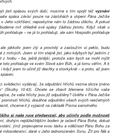
mrtvých.
být jisti spásou svých duší, musíme s tím spojit též
vyznání
aše spása závisí pouze na zásluhách a utrpení Pána Ježíše
y v Jeho vzkříšení, neposkytne nám to žádnou útěchu. A pokud
ebudeme mít ohledně své spásy žádnou jistotu. Když však u
h prohlašuje – ne já to prohlašuji, ale sám Hospodin prohlašuje
ale jakkoliv jsem zlý a provinilý a zasloužím si peklo, budu
l z mrtvých. Jsem si tím stejně jist, jako kdybych byl jedním z
t z hrobu – ba, ještě jistější, protože sám bych se mohl mýlit
 toto prohlašuje ve svém Slově sám Bůh, a já tomu věřím. A k
když jsem to učinil již desítky a stovkykrát – a proto, ač jsem
u spasen.
ci svědectví vydávají, že odpuštění hříchů vezme skrze jméno
o
“ (Skutky 10:43). Chcete se zbavit břemene tížícího vaše
ajíce, že vaše hříchy jsou již odpuštěny? Uvěřte v Pána Ježíše
rží prominutí hříchů, dosáhne odpuštění všech svých nesčetných
jasnit, chceme-li ji vyjasnit na základě Písma samotného.
lšího si naše ruce předsevzají, aby učinily podle možnosti
ní, druhým nejdůležitějším bodem je oslavit Pána Boha, dokud
 povolání, jímž projevujeme svou lásku a vděčnost Pánu Bohu za
 milosrdenství, dané v Jeho jednorozeném Synu. Žít pro Něj a