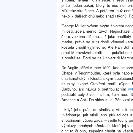
přišel jeden pekař, který tu noc nemo
Müllerův sirotčinec. A poté ten muž nemě
několik dalších dnů nebo snad i týdnů. 
George Müller ovšem svým životem nepro
milosti, zcela měnící život. Nepocházel
šlo o velkého ničemu. Již jako náctiletý 
matka, právě se v tu době věnoval kartá
kostela chodil výjimečně. Ale Pán Bůh s
práci Moravských bratří – tj. pobělohors
a obrátil se. Poté se na Univerzitě Marti
Do Anglie přišel v roce 1829, kde nejpr
Chapel v Teignmouthu, která byla napoje
charismatickým Křesťanským společenstv
skupiny zvané Otevření bratři (Open B
Darbyho, ani nauku o pretribulačním
vy
podstatě celý život – s tím, že v roce 1
Americe a Asii. Do slávy si jej Pán vzal
I když jeho práci se sirotky a víru, kter
uvědomuje, jak silně jeho příklad odsu
sirotčincem vůbec začal – vedle touhy p
výmluvy mnohých křesťanů, které jej vel
činit to či ono, zejména chodit na všec