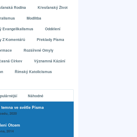
sťanská Rodina
Křesťanský Život
ralismus
Modlitba
ý Evangelikalismus
Oddělení
ly Z Komentářů
Překlady Písma
ormace
Rozšířené Omyly
časná Církev
Významná Kázání
on
Římský Katolicismus
pulárnější
Náhodné
 temna ve světle Písma
opadu, 2020
leni Otcem
na, 2014