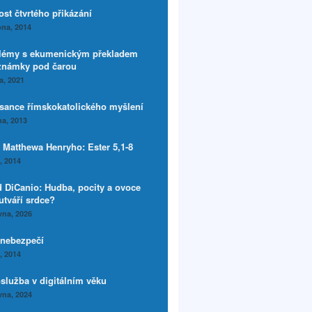
ost čtvrtého přikázání
na, 2014
lémy s ekumenickým překladem
známky pod čarou
a, 2021
sance římskokatolického myšlení
a, 2013
 Matthewa Henryho: Ester 5,1-8
í, 2014
d DiCanio: Hudba, pocity a ovoce
utváří srdce?
vna, 2026
 nebezpečí
í, 2014
služba v digitálním věku
vna, 2024