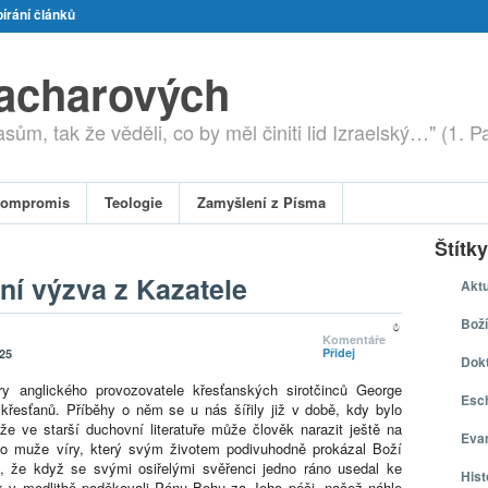
írání článků
zacharových
ům, tak že věděli, co by měl činiti lid Izraelský…" (1. P
ompromis
Teologie
Zamyšlení z Písma
Štítky
ní výzva z Kazatele
Aktu
Boží
0
Komentáře
Přidej
025
Dokt
íry anglického provozovatele křesťanských sirotčinců George
Esch
 křesťanů. Příběhy o něm se u nás šířily již v době, kdy bylo
e ve starší duchovní literatuře může člověk narazit ještě na
Eva
ního muže víry, který svým životem podivuhodně prokázal Boží
d, že když se svými osiřelými svěřenci jedno ráno usedal ke
Hist
ak v modlitbě poděkovali Pánu Bohu za Jeho péči, načež náhle