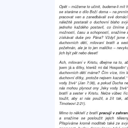
Opět – můžeme to učinit, budeme-li mít 
se staráme o dílo Boží doma – na prvním
pracovat ven a zanedbávali své domácí 
náležitě postarali o duchovní blaho sv
jednoho každého postavil, co činíme
možností, času a schopností, snažíme s
získávat duše pro Pána? Vždyť jsme 
duchovních dětí, milovaní bratři a 
požehnán, ale je to jen maličko – nevyk
jich být pět nebo deset!
Ach, milovaní v Kristu, dbejme na to, a
jsem já a dítky, kteréž mi dal Hospodin
“
duchovních dětí máme? Čím více, tím l
duchovní dítky, protože nejsem kazatel.
vody živé
“ (Jan 7:38), a pokud Ducha n
nás mohou plynout ony „
řeky vody živé
bratří a sester v Kristu. Nelze vůbec ří
toužit, aby si nás použil, a žít tak, 
Timoteovi 2:21).
Mimo to někteří z bratří
pracují v zahran
a snažíme se posloužit jejich těle
Přispíváme kromě modliteb také ze svý