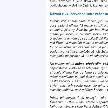
sluší, abychom si jeho slova velmi siln
podivuhodného Božího činění, kterým tent
Kázání z 24. července 1887 večer n
Všichni lidé, včetně dítek Božích, jsou
coby vzácná hřivna, jíž máme využít p
ve snění, jako by život byl jen hra. Ne
máme jen jeden, a že tento jediný živ
ohledem na to nám ze své milosti dal Pá
náš Přítel na nebesích důrazně promlouv
to, oč usilujete, protože váš život je je
podle možnosti své, protože až váš živo
činit podle možnosti své, ze všech svých 
Na prvním místě
máme především pečo
nepodstatné. Proto se všech přítomnýc
si podle Písma jisti, že jsme se ohledně 
určitě nekráčíme po oné široké cestě v
cestu vedoucí k životu věčnému? Je t
svých vlastních pocitů nebo dle toho,
jediného měřítka, totiž měřítka Božího –
Všem přítomným, kteří nemají v této 
Římanům 3:20-22 – tam čteme o spravedl
Něho samotného skrze Pána Ježíše Krist