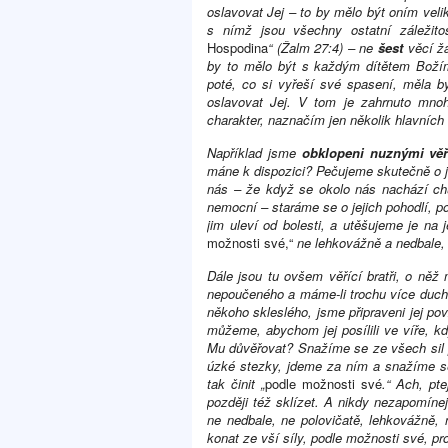
oslavovat Jej – to by mělo být oním vel
s nímž jsou všechny ostatní záležitos
Hospodina
“ (Žalm 27:4) – ne
šest
věcí ž
by to mělo být s každým dítětem Božím
poté, co si vyřeší své spasení, měla by
oslavovat Jej. V tom je zahrnuto mno
charakter, naznačím jen několik hlavníc
Například jsme
obklopeni nuznými věř
máne k dispozici? Pečujeme skutečně o je
nás – že když se okolo nás nachází ch
nemocní – staráme se o jejich pohodlí, 
jim uleví od bolesti, a utěšujeme je na
možnosti své,“
ne lehkovážně a nedbale, 
Dále jsou tu ovšem věřící bratři, o něž
nepoučeného a máme-li trochu více ducho
někoho skleslého, jsme připraveni jej pov
můžeme, abychom jej posílili ve víře, k
Mu důvěřovat? Snažíme se ze všech sil p
úzké stezky, jdeme za ním a snažíme se
tak činit „
podle možnosti své
.“ Ach, pt
později též sklízet. A nikdy nezapomíne
ne nedbale, ne polovičatě, lehkovážně,
konat ze vší síly, podle možnosti své, p