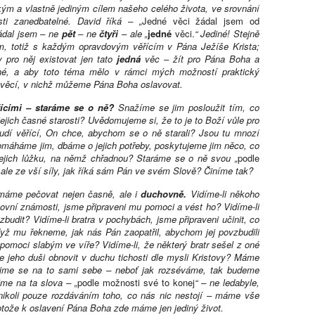
ikým a vlastně jediným cílem našeho celého života, ve srovnání
ti zanedbatelné. David říká – „
Jedné věci žádal jsem od
ádal jsem – ne
pět
– ne
čtyři
– ale „
jedné
věci.
“ Jediné! Stejně
, totiž s každým opravdovým věřícím v Pána Ježíše Krista;
 pro něj existovat jen tato
jedná
věc – žít pro Pána Boha a
hé, a aby toto téma mělo v rámci mých možností praktický
h věcí, v nichž můžeme Pána Boha oslavovat.
ícími – staráme se o ně?
Snažíme se jim posloužit tím, co
jich časné starosti? Uvědomujeme si, že to je to Boží vůle pro
udí věřící, On chce, abychom se o ně starali? Jsou tu mnozí
pomáháme jim, dbáme o jejich potřeby, poskytujeme jim něco, co
 jejich lůžku, na němž chřadnou? Staráme se o ně svou „
podle
ale ze vší síly, jak říká sám Pán ve svém Slově? Činíme tak?
 máme pečovat nejen časně, ale i
duchovně.
Vidíme-li někoho
vní známosti, jsme připraveni mu pomoci a vést ho? Vidíme-li
zbudit? Vidíme-li bratra v pochybách, jsme připraveni učinit, co
dyž mu řekneme, jak nás Pán zaopatřil, abychom jej povzbudili
omoci slabým ve víře? Vidíme-li, že některý bratr sešel z oné
 jeho duši obnovit v duchu tichosti dle mysli Kristovy? Máme
ejme se na to sami sebe – neboť jak rozséváme, tak budeme
jme na ta slova – „
podle možnosti své to konej
“ – ne ledabyle,
 nikoli pouze rozdáváním toho, co nás nic nestojí – máme vše
rotože k oslavení Pána Boha zde máme jen jediný život.