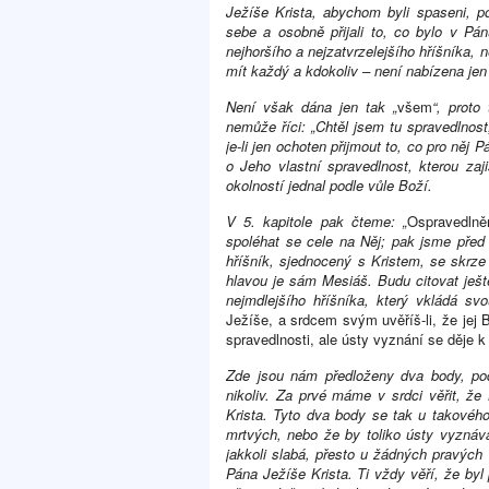
Ježíše Krista, abychom byli spaseni, p
sebe a osobně přijali to, co bylo v Pán
nejhoršího a nejzatvrzelejšího hříšníka, n
mít každý a kdokoliv – není nabízena jen
Není však dána jen tak „
všem
“, proto
nemůže říci: „Chtěl jsem tu spravedlnost
je-li jen ochoten přijmout to, co pro něj 
o Jeho vlastní spravedlnost, kterou zaj
okolností jednal podle vůle Boží.
V 5. kapitole pak čteme: „
Ospravedlně
spoléhat se cele na Něj; pak jsme před
hříšník, sjednocený s Kristem, se skrz
hlavou je sám Mesiáš. Budu citovat ještě
nejmdlejšího hříšníka, který vkládá sv
Ježíše, a srdcem svým uvěříš-li, že jej 
spravedlnosti, ale ústy vyznání se děje k
Zde jsou nám předloženy dva body, pod
nikoliv. Za prvé máme v srdci věřit, že
Krista. Tyto dva body se tak u takového 
mrtvých, nebo že by toliko ústy vyznáva
jakkoli slabá, přesto u žádných pravých
Pána Ježíše Krista. Ti vždy věří, že byl 