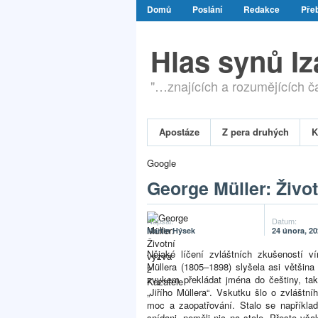
Domů
Poslání
Redakce
Přeb
Hlas synů I
"…znajících a rozumějících čas
Apostáze
Z pera druhých
K
Google
George Müller: Život
Napsal:
Datum:
Martin Hýsek
24 února, 2
Nějaké líčení zvláštních zkušeností v
Müllera (1805–1898) slyšela asi většina
zvykem překládat jména do češtiny, takž
„Jiřího Müllera“. Vskutku šlo o zvlášt
moc a zaopatřování. Stalo se napříkla
snídani, neměli nic na stole. Přesto vš