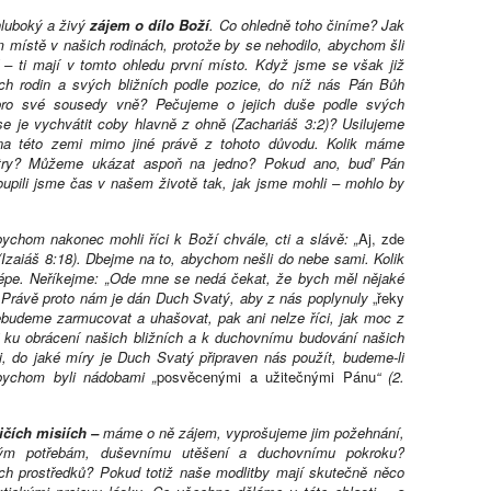
hluboký a živý
zájem o dílo Boží
. Co ohledně toho činíme? Jak
 místě v našich rodinách, protože by se nehodilo, abychom šli
– ti mají v tomto ohledu první místo. Když jsme se však již
ých rodin a svých bližních podle pozice, do níž nás Pán Bůh
 pro své sousedy vně? Pečujeme o jejich duše podle svých
e je vychvátit coby hlavně z ohně (Zachariáš 3:2)? Usilujeme
na této zemi mimo jiné právě z tohoto důvodu. Kolik máme
sestry? Můžeme ukázat aspoň na jedno? Pokud ano, buď Pán
oupili jsme čas v našem životě tak, jak jsme mohli – mohlo by
bychom nakonec mohli říci k Boží chvále, cti a slávě: „
Aj, zde
 (Izaiáš 8:18). Dbejme na to, abychom nešli do nebe sami. Kolik
épe. Neříkejme: „Ode mne se nedá čekat, že bych měl nějaké
“ Právě proto nám je dán Duch Svatý, aby z nás poplynuly
„řeky
ebudeme zarmucovat a uhašovat, pak ani nelze říci, jak moc z
“ ku obrácení našich bližních a k duchovnímu budování našich
ci, do jaké míry je Duch Svatý připraven nás použít, budeme-li
abychom byli nádobami „
posvěcenými a užitečnými Pánu
“ (2.
ičích misiích –
máme o ně zájem, vyprošujeme jim požehnání,
sným potřebám, duševnímu utěšení a duchovnímu pokroku?
ch prostředků? Pokud totiž naše modlitby mají skutečně něco