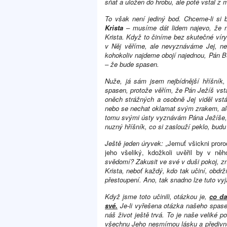
sňat a uložen do hrobu, ale poté vstal z 
To však není jediný bod. Chceme-li si 
Krista
– musíme dát lidem najevo, že n
Krista. Když to činíme bez skutečné vír
v Něj věříme, ale nevyznáváme Jej, n
kohokoliv najdeme obojí najednou, Pán Bů
– že bude spasen.
Nuže, já sám jsem nejbídnější hříšník, 
spasen, protože věřím, že Pán Ježíš vsta
oněch strážných a osobně Jej viděl vstá
nebo se nechat oklamat svým zrakem, ale
tomu svými ústy vyznávám Pána Ježíše, i 
nuzný hříšník, co si zaslouží peklo, bud
Ještě jeden úryvek: „
Jemuť všickni proro
jeho všeliký, kdožkoli uvěřil by v něh
svědomí? Zakusit ve své v duši pokoj, zn
Krista, neboť každý, kdo tak učiní, obd
přestoupení. Ano, tak snadno lze tuto vy
Když jsme toto učinili, otázkou je,
co da
své.
Je-li vyřešena otázka našeho spase
náš život ještě trvá. To je naše veliké
všechnu Jeho nesmírnou lásku a předivné