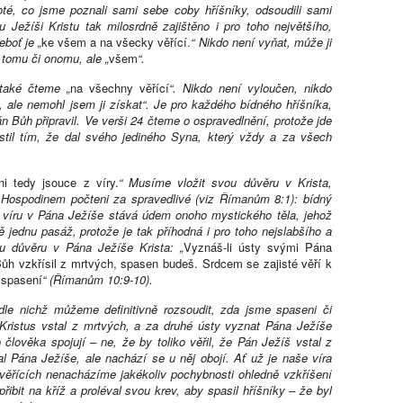
oté, co jsme poznali sami sebe coby hříšníky, odsoudili sami
u Ježíši Kristu tak milosrdně zajištěno i pro toho největšího,
eboť je „
ke všem a na všecky věřící.
“ Nikdo není vyňat, může ji
 tomu či onomu, ale „
všem
“.
 také čteme „
na všechny věřící
“. Nikdo není vyloučen, nikdo
, ale nemohl jsem ji získat“. Je pro každého bídného hříšníka,
Pán Bůh připravil. Ve verši 24 čteme o ospravedlnění, protože jde
istil tím, že dal svého jediného Syna, který vždy a za všech
ni tedy jsouce z víry.
“ Musíme vložit svou důvěru v Krista,
 Hospodinem počteni za spravedlivé (viz Římanům 8:1): bídný
e víru v Pána Ježíše stává údem onoho mystického těla, jehož
 jednu pasáž, protože je tak příhodná i pro toho nejslabšího a
ou důvěru v Pána Ježíše Krista: „
Vyznáš-li ústy svými Pána
Bůh vzkřísil z mrtvých, spasen budeš. Srdcem se zajisté věří k
 spasení
“ (Římanům 10:9-10).
le nichž můžeme definitivně rozsoudit, zda jsme spaseni či
 Kristus vstal z mrtvých, a za druhé ústy vyznat Pána Ježíše
člověka spojují – ne, že by toliko věřil, že Pán Ježíš vstal z
l Pána Ježíše, ale nachází se u něj obojí. Ať už je naše víra
 věřících nenacházíme jakékoliv pochybnosti ohledně vzkříšení
přibit na kříž a proléval svou krev, aby spasil hříšníky – že byl