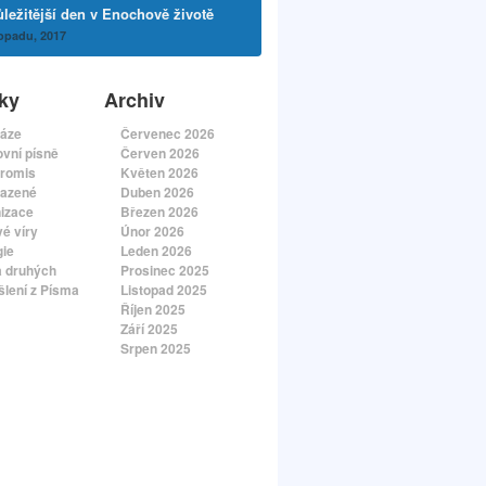
ležitější den v Enochově životě
topadu, 2017
ky
Archiv
áze
Červenec 2026
vní písně
Červen 2026
romis
Květen 2026
azené
Duben 2026
izace
Březen 2026
é víry
Únor 2026
gie
Leden 2026
a druhých
Prosinec 2025
lení z Písma
Listopad 2025
Říjen 2025
Září 2025
Srpen 2025