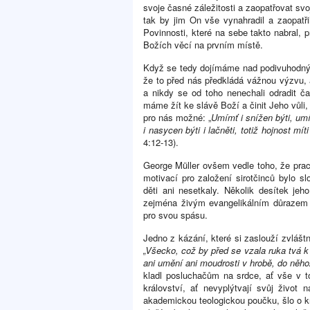
svoje časné záležitosti a zaopatřovat svoj
tak by jim On vše vynahradil a zaopatři
Povinnosti, které na sebe takto nabral,
Božích věcí na prvním místě.
Když se tedy dojímáme nad podivuhodný
že to před nás předkládá vážnou výzvu, 
a nikdy se od toho nenechali odradit č
máme žít ke slávě Boží a činit Jeho vůli,
pro nás možné: „
Umímť i snížen býti, um
i nasycen býti i lačněti, totiž hojnost mí
4:12-13).
George Müller ovšem vedle toho, že praco
motivací pro založení sirotčinců bylo s
děti ani nesetkaly. Několik desítek je
zejména živým evangelikálním důrazem 
pro svou spásu.
Jedno z kázání, které si zaslouží zvlášt
„Všecko, což by před se vzala ruka tvá k
ani umění ani moudrosti v hrobě, do něho
kladl posluchačům na srdce, ať vše v to
království, ať nevyplýtvají svůj život 
akademickou teologickou poučku, šlo o k