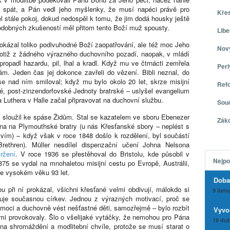
hl spát, a Pán vedl jeho myšlenky, že musí napéci právě pro
Kře
l stále pokoj, dokud nedospěl k tomu, že jim dodá housky ještě
Podobných zkušeností měl přitom tento Boží muž spousty.
Libe
kázal toliko podivuhodné Boží zaopatřování, ale též moc Jeho
Nov
 totiž z žádného výrazného duchovního pozadí, naopak, v mládí
propadl hazardu, pil, lhal a kradl. Když mu ve čtrnácti zemřela
Per
m. Jeden čas jej dokonce zavřeli do vězení. Bibli neznal, do
e nad ním smiloval; když mu bylo okolo 20 let, skrze misijní
Ref
ké, post-zinzendorfovské Jednoty bratrské – uslyšel evangelium
na Luthera v Halle začal připravovat na duchovní službu.
Sou
ve sloužil ke spáse Židům. Stal se kazatelem ve sboru Ebenezer
Zák
na na Plymouthské bratry (u nás Křesťanské sbory – neplést s
ím) – když však v roce 1848 došlo k rozdělení, byl součástí
rethren). Müller nesdílel dispenzační učení Johna Nelsona
tržení
. V roce 1936 se přestěhoval do Bristolu, kde působil v
Nejpo
875 se vydal na mnohaletou misijní cestu po Evropě, Austrálii,
 ve vysokém věku 93 let.
Doba
ou při ní prokázal, všichni křesťané velmi obdivují, málokdo si
9 list
zuje současnou církev. Jednou z výrazných motivací, proč se
omoci a duchovně vést nešťastné děti, samozřejmě – bylo rozbít
Vyvo
mi provokovaly. Šlo o všelijaké vytáčky, že nemohou pro Pána
19 dub
hna shromáždění a modlitební chvíle, protože se musí starat o