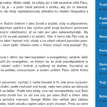
e rodiny. Müller věděl, že kdyby jen ti lidé skutečně věřili Pánu,
Trval
l by je – a proto začal pečovat o sirotky, aby jim to dokázal.
30 dub
 pro něj nikdy nepředstavovaly překážku ku hledání Hospodina a
Prob
– po
m Božím činěním v jeho životě a službě, vždy si připomeňme,
abychom pečlivě a bez výmluv plnili svoje duchovní povinnosti
2 srpn
asnými záležitostmi, ať se nám jeví jako sebenezbytnější. My
 a On se pak postará o to ostatní. Vše, k čemu nás Pán volá, je
Rene
ím také i hojnost míti; všudy a ve všech věcech pocvičen jsem,
9 dubn
ti i nouzi trpěti. Všecko mohu v Kristu, kterýž mne posiluje
“ (Fp.
Perly
14 zář
val s dětmi, byl také kazatelem a evangelistou; ostatně, další
loužit jim evangeliem, se kterým by se jinak pravděpodobně ty
Davi
ho kázání vyšlo i knižně, a vydávají se dodnes. Vyznačují se
– co 
na potřebu znovuzrození a osobní uvěření Pánu Ježíši Kristu
15 čer
ní pozornost, vychází z verše Kazatel 9:10, kde jsme vyzýváni:
Trojí
 činění, podlé možnosti své konej; nebo není práce ani důmyslu
24 zář
ž se béřeš.“
Podle toho tehdy více než osmdesátiletý muž Boží
mto životě činí ze vší své síly pro slávu Boží a šíření Jeho
Boho
na pomíjivé marnosti. George Müller toto neříkal jako žádnou
17 čer
rédo, které vskutku naplnil celým svým životem. Proto se velmi