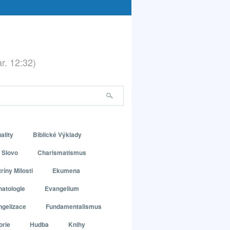
ar. 12:32)
ality
Biblické Výklady
 Slovo
Charismatismus
ríny Milosti
Ekumena
atologie
Evangelium
ngelizace
Fundamentalismus
orie
Hudba
Knihy